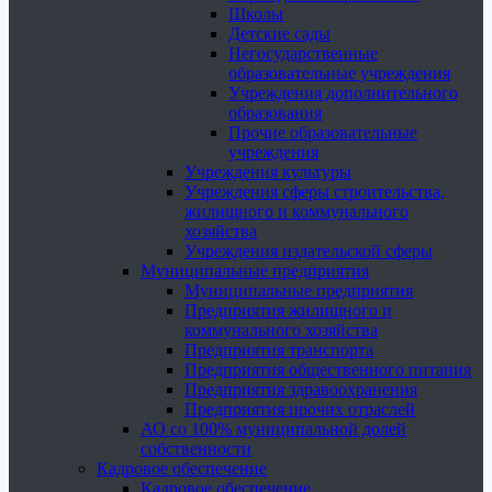
Школы
Детские сады
Негосударственные
образовательные учреждения
Учреждения дополнительного
образования
Прочие образовательные
учреждения
Учреждения культуры
Учреждения сферы строительства,
жилищного и коммунального
хозяйства
Учреждения издательской сферы
Муниципальные предприятия
Муниципальные предприятия
Предприятия жилищного и
коммунального хозяйства
Предприятия транспорта
Предприятия общественного питания
Предприятия здравоохранения
Предприятия прочих отраслей
АО со 100% муниципальной долей
собственности
Кадровое обеспечение
Кадровое обеспечение