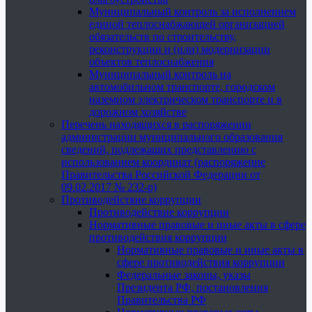
Муниципальный контроль за исполнением
единой теплоснабжающей организацией
обязательств по строительству,
реконструкции и (или) модернизации
объектов теплоснабжения
Муниципальный контроль на
автомобильном транспорте, городском
наземном электрическом транспорте и в
дорожном хозяйстве
Перечень находящихся в распоряжении
администрации муниципального образования
сведений, подлежащих представлению с
использованием координат (распоряжение
Правительства Российской Федерации от
09.02.2017 № 232-р)
Противодействие коррупции
Противодействие коррупции
Нормативные правовые и иные акты в сфере
противодействия коррупции
Нормативные правовые и иные акты в
сфере противодействия коррупции
Федеральные законы, указы
Президента РФ, постановления
Правительства РФ