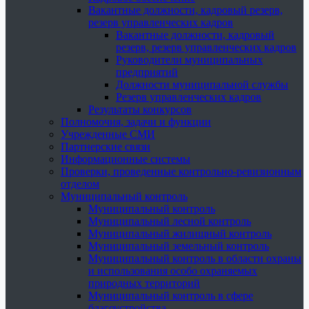
Вакантные должности, кадровый резерв,
резерв управленческих кадров
Вакантные должности, кадровый
резерв, резерв управленческих кадров
Руководители муниципальных
предприятий
Должности муниципальной службы
Резерв управленческих кадров
Результаты конкурсов
Полномочия, задачи и функции
Учрежденные СМИ
Партнерские связи
Информационные системы
Проверки, проведенные контрольно-ревизионным
отделом
Муниципальный контроль
Муниципальный контроль
Муниципальный лесной контроль
Муниципальный жилищный контроль
Муниципальный земельный контроль
Муниципальный контроль в области охраны
и использования особо охраняемых
природных территорий
Муниципальный контроль в сфере
благоустройства