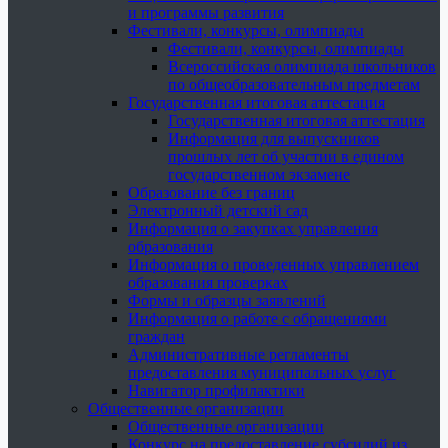
и программы развития
Фестивали, конкурсы, олимпиады
Фестивали, конкурсы, олимпиады
Всероссийская олимпиада школьников
по общеобразовательным предметам
Государственная итоговая аттестация
Государственная итоговая аттестация
Информация для выпускников
прошлых лет об участии в едином
государственном экзамене
Образование без границ
Электронный детский сад
Информация о закупках управления
образования
Информация о проведенных управлением
образования проверках
Формы и образцы заявлений
Информация о работе с обращениями
граждан
Административные регламенты
предоставления муниципальных услуг
Навигатор профилактики
Общественные организации
Общественные организации
Конкурс на предоставление субсидий из