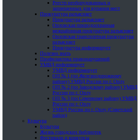
Реестр необорудованных и
запрещенных для купания мест
Прокуратура разъясняет
Прокуратура разъясняет
Орловская природоохранная
межрайонная прокуратура разъясняет
Орловская транспортная прокуратура
разъясняет
Прокуратура информирует
Полезно знать
Профилактика правонарушений
УМВД информирует
УМВД информирует
ОП № 1 (по Железнодорожному
району) УМВД России по г. Орлу
ОП № 2 (по Заводскому району) УМВД
России по г. Орлу
ОП № 3 (по Северному району) УМВД
России по г. Орлу
УМВД России по г. Орлу (Советский
район)
Культура
Культура
Жизнь городских библиотек
Фестивали и конкурсы