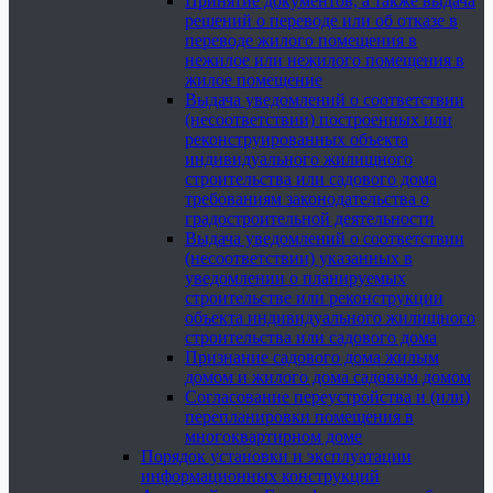
Принятие документов, а также выдача
решений о переводе или об отказе в
переводе жилого помещения в
нежилое или нежилого помещения в
жилое помещение
Выдача уведомлений о соответствии
(несоответствии) построенных или
реконструированных объекта
индивидуального жилищного
строительства или садового дома
требованиям законодательства о
градостроительной деятельности
Выдача уведомлений о соответствии
(несоответствии) указанных в
уведомлении о планируемых
строительстве или реконструкции
объекта индивидуального жилищного
строительства или садового дома
Признание садового дома жилым
домом и жилого дома садовым домом
Согласование переустройства и (или)
перепланировки помещения в
многоквартирном доме
Порядок установки и эксплуатации
информационных конструкций