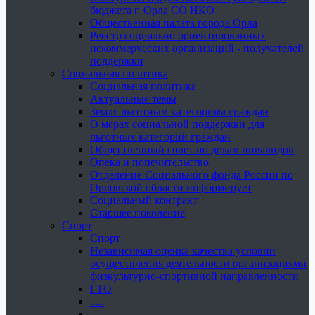
бюджета г. Орла СО НКО
Общественная палата города Орла
Реестр социально ориентированных
некоммерческих организаций - получателей
поддержки
Социальная политика
Социальная политика
Актуальные темы
Земля льготным категориям граждан
О мерах социальной поддержки для
льготных категорий граждан
Общественный совет по делам инвалидов
Опека и попечительство
Отделение Социального фонда России по
Орловской области информирует
Социальный контракт
Старшее поколение
Спорт
Спорт
Независимая оценка качества условий
осуществления деятельности организациями
физкультурно-спортивной направленности
ГТО
.....
......