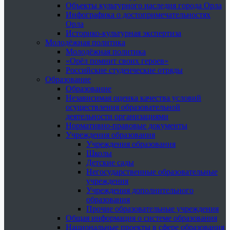
Объекты культурного наследия города Орла
Инфографика о достопримечательностях
Орла
Историко-культурная экспертиза
Молодёжная политика
Молодёжная политика
«Орёл помнит своих героев»
Российские студенческие отряды
Образование
Образование
Независимая оценка качества условий
осуществления образовательной
деятельности организациями
Нормативно-правовые документы
Учреждения образования
Учреждения образования
Школы
Детские сады
Негосударственные образовательные
учреждения
Учреждения дополнительного
образования
Прочие образовательные учреждения
Общая информация о системе образования
Национальные проекты в сфере образования