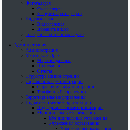
Фотогалерея
Фотогалерея
Загрузить фотографии
Видеогалерея
Видеогалерея
Добавить видео
Телефоны экстренных служб
Администрация
Администрация
Мэр города Орла
Мэр города Орла
Полномочия
Отчеты
Структура администрации
Справочник администрации
Справочник администрации
Телефонный справочник
Территориальные управления
Подведомственные организации
Подведомственные организации
Муниципальные учреждения
Муниципальные учреждения
Учреждения образования
Учреждения образования