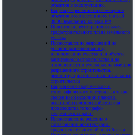
объектов в эксплуатацию.
Выдача разрешений на размещение
объектов в соответствии со статьей
39.36 Земельного кодекса РФ
Подготовка, регистрация и выдача
градостроительного плана земельного
участка
Предоставление разрешений на
условно разрешенный вид
использования участка или объекта
капитального строительства и на
отклонение от предельных параметров
разрешенного строительства,
реконструкции объектов капитального
строительства
Выдача картографического и
топографического материала, а также
сведений об исходной планово-
высотной геодезической сети для
производства топографо-
геодезических работ
Предоставление решения о
согласовании архитектурно-
градостроительного облика объекта