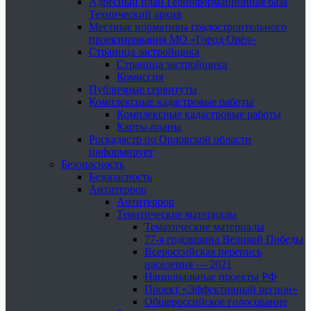
Адресный план Геоинформационная база
Технический архив
Местные нормативы градостроительного
проектирования МО «Город Орёл»
Страница застройщика
Страница застройщика
Комиссия
Публичные сервитуты
Комплексные кадастровые работы
Комплексные кадастровые работы
Карты-планы
Роскадастр по Орловской области
информирует
Безопасность
Безопасность
Антитеррор
Антитеррор
Тематические материалы
Тематические материалы
77-я годовщина Великой Победы
Всероссийская перепись
населения — 2021
Национальные проекты РФ
Проект «Эффективный регион»
Общероссийское голосование