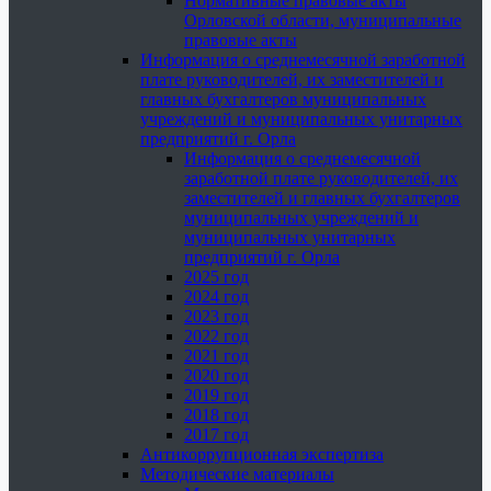
Нормативные правовые акты
Орловской области, муниципальные
правовые акты
Информация о среднемесячной заработной
плате руководителей, их заместителей и
главных бухгалтеров муниципальных
учреждений и муниципальных унитарных
предприятий г. Орла
Информация о среднемесячной
заработной плате руководителей, их
заместителей и главных бухгалтеров
муниципальных учреждений и
муниципальных унитарных
предприятий г. Орла
2025 год
2024 год
2023 год
2022 год
2021 год
2020 год
2019 год
2018 год
2017 год
Антикоррупционная экспертиза
Методические материалы