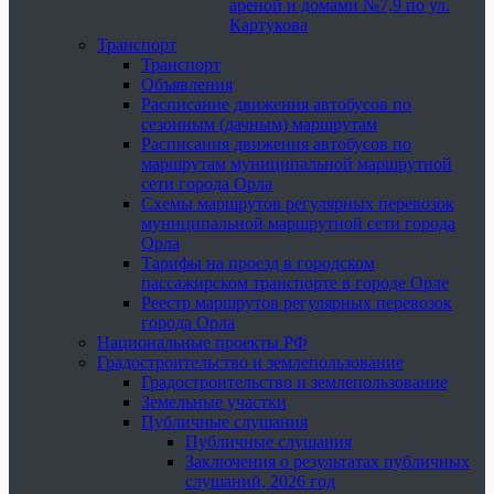
ареной и домами №7,9 по ул.
Картукова
Транспорт
Транспорт
Объявления
Расписание движения автобусов по
сезонным (дачным) маршрутам
Расписания движения автобусов по
маршрутам муниципальной маршрутной
сети города Орла
Схемы маршрутов регулярных перевозок
муниципальной маршрутной сети города
Орла
Тарифы на проезд в городском
пассажирском транспорте в городе Орле
Реестр маршрутов регулярных перевозок
города Орла
Национальные проекты РФ
Градостроительство и землепользование
Градостроительство и землепользование
Земельные участки
Публичные слушания
Публичные слушания
Заключения о результатах публичных
слушаний, 2026 год