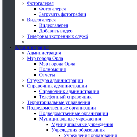
Фотогалерея
Фотогалерея
Загрузить фотографии
Видеогалерея
Видеогалерея
Добавить видео
Телефоны экстренных служб
Администрация
Администрация
Мэр города Орла
Мэр города Орла
Полномочия
Отчеты
Структура администрации
Справочник администрации
Справочник администрации
Телефонный справочник
Территориальные управления
Подведомственные организации
Подведомственные организации
Муниципальные учреждения
Муниципальные учреждения
Учреждения образования
Учреждения образования