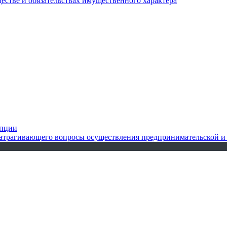
ществе и обязательствах имущественного характера
упции
 затрагивающего вопросы осуществления предпринимательской и