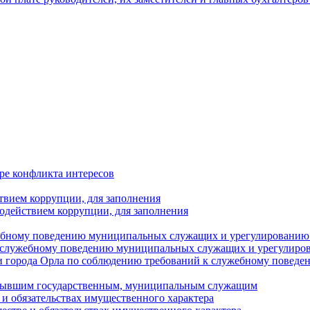
ре конфликта интересов
твием коррупции, для заполнения
одействием коррупции, для заполнения
ебному поведению муниципальных служащих и урегулированию 
 служебному поведению муниципальных служащих и урегулиро
 города Орла по соблюдению требований к служебному повед
с бывшим государственным, муниципальным служащим
е и обязательствах имущественного характера