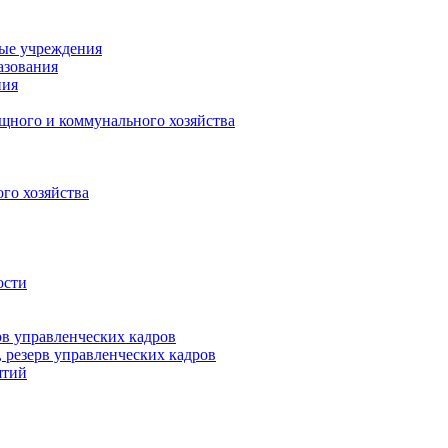
ные учреждения
азования
ния
щного и коммунального хозяйства
го хозяйства
ости
рв управленческих кадров
 резерв управленческих кадров
ятий