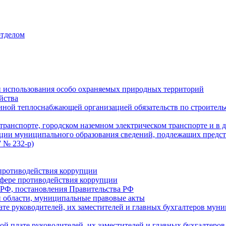
отделом
 использования особо охраняемых природных территорий
йства
ой теплоснабжающей организацией обязательств по строительс
ранспорте, городском наземном электрическом транспорте и в 
ции муниципального образования сведений, подлежащих предст
 № 232-р)
противодействия коррупции
фере противодействия коррупции
 РФ, постановления Правительства РФ
 области, муниципальные правовые акты
ате руководителей, их заместителей и главных бухгалтеров м
ой плате руководителей, их заместителей и главных бухгалте