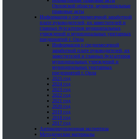
Нормативные правовые акты
Орловской области, муниципальные
правовые акты
Информация о среднемесячной заработной
плате руководителей, их заместителей и
главных бухгалтеров муниципальных
учреждений и муниципальных унитарных
предприятий г. Орла
Информация о среднемесячной
заработной плате руководителей, их
заместителей и главных бухгалтеров
муниципальных учреждений и
муниципальных унитарных
предприятий г. Орла
2025 год
2024 год
2023 год
2022 год
2021 год
2020 год
2019 год
2018 год
2017 год
Антикоррупционная экспертиза
Методические материалы