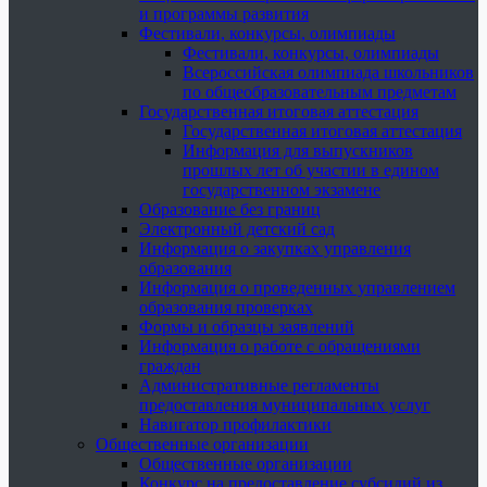
и программы развития
Фестивали, конкурсы, олимпиады
Фестивали, конкурсы, олимпиады
Всероссийская олимпиада школьников
по общеобразовательным предметам
Государственная итоговая аттестация
Государственная итоговая аттестация
Информация для выпускников
прошлых лет об участии в едином
государственном экзамене
Образование без границ
Электронный детский сад
Информация о закупках управления
образования
Информация о проведенных управлением
образования проверках
Формы и образцы заявлений
Информация о работе с обращениями
граждан
Административные регламенты
предоставления муниципальных услуг
Навигатор профилактики
Общественные организации
Общественные организации
Конкурс на предоставление субсидий из