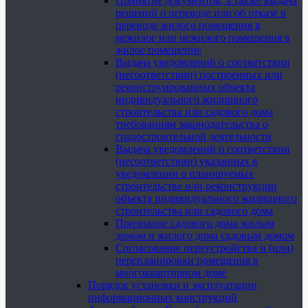
Принятие документов, а также выдача
решений о переводе или об отказе в
переводе жилого помещения в
нежилое или нежилого помещения в
жилое помещение
Выдача уведомлений о соответствии
(несоответствии) построенных или
реконструированных объекта
индивидуального жилищного
строительства или садового дома
требованиям законодательства о
градостроительной деятельности
Выдача уведомлений о соответствии
(несоответствии) указанных в
уведомлении о планируемых
строительстве или реконструкции
объекта индивидуального жилищного
строительства или садового дома
Признание садового дома жилым
домом и жилого дома садовым домом
Согласование переустройства и (или)
перепланировки помещения в
многоквартирном доме
Порядок установки и эксплуатации
информационных конструкций