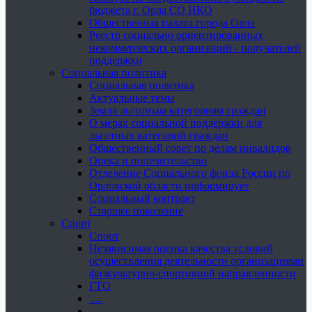
бюджета г. Орла СО НКО
Общественная палата города Орла
Реестр социально ориентированных
некоммерческих организаций - получателей
поддержки
Социальная политика
Социальная политика
Актуальные темы
Земля льготным категориям граждан
О мерах социальной поддержки для
льготных категорий граждан
Общественный совет по делам инвалидов
Опека и попечительство
Отделение Социального фонда России по
Орловской области информирует
Социальный контракт
Старшее поколение
Спорт
Спорт
Независимая оценка качества условий
осуществления деятельности организациями
физкультурно-спортивной направленности
ГТО
.....
......