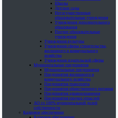
Школы
Детские сады
Негосударственные
образовательные учреждения
Учреждения дополнительного
образования
Прочие образовательные
учреждения
Учреждения культуры
Учреждения сферы строительства,
жилищного и коммунального
хозяйства
Учреждения издательской сферы
Муниципальные предприятия
Муниципальные предприятия
Предприятия жилищного и
коммунального хозяйства
Предприятия транспорта
Предприятия общественного питания
Предприятия здравоохранения
Предприятия прочих отраслей
АО со 100% муниципальной долей
собственности
Кадровое обеспечение
Кадровое обеспечение