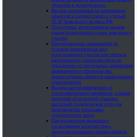
объектов в эксплуатацию.
Выдача разрешений на размещение
объектов в соответствии со статьей
39.36 Земельного кодекса РФ
Подготовка, регистрация и выдача
градостроительного плана земельного
участка
Предоставление разрешений на
условно разрешенный вид
использования участка или объекта
капитального строительства и на
отклонение от предельных параметров
разрешенного строительства,
реконструкции объектов капитального
строительства
Выдача картографического и
топографического материала, а также
сведений об исходной планово-
высотной геодезической сети для
производства топографо-
геодезических работ
Предоставление решения о
согласовании архитектурно-
градостроительного облика объекта