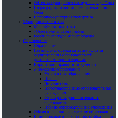
Объекты культурного наследия города Орла
Инфографика о достопримечательностях
Орла
Историко-культурная экспертиза
Молодёжная политика
Молодёжная политика
«Орёл помнит своих героев»
Российские студенческие отряды
Образование
Образование
Независимая оценка качества условий
осуществления образовательной
деятельности организациями
Нормативно-правовые документы
Учреждения образования
Учреждения образования
Школы
Детские сады
Негосударственные образовательные
учреждения
Учреждения дополнительного
образования
Прочие образовательные учреждения
Общая информация о системе образования
Национальные проекты в сфере образования