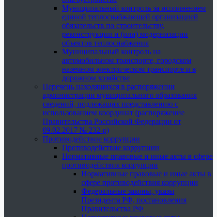
Муниципальный контроль за исполнением
единой теплоснабжающей организацией
обязательств по строительству,
реконструкции и (или) модернизации
объектов теплоснабжения
Муниципальный контроль на
автомобильном транспорте, городском
наземном электрическом транспорте и в
дорожном хозяйстве
Перечень находящихся в распоряжении
администрации муниципального образования
сведений, подлежащих представлению с
использованием координат (распоряжение
Правительства Российской Федерации от
09.02.2017 № 232-р)
Противодействие коррупции
Противодействие коррупции
Нормативные правовые и иные акты в сфере
противодействия коррупции
Нормативные правовые и иные акты в
сфере противодействия коррупции
Федеральные законы, указы
Президента РФ, постановления
Правительства РФ