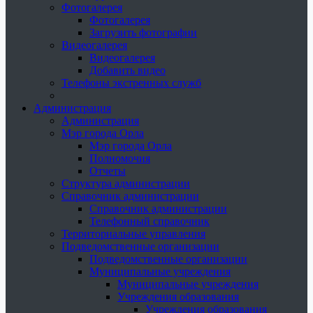
Фотогалерея
Фотогалерея
Загрузить фотографии
Видеогалерея
Видеогалерея
Добавить видео
Телефоны экстренных служб
Администрация
Администрация
Мэр города Орла
Мэр города Орла
Полномочия
Отчеты
Структура администрации
Справочник администрации
Справочник администрации
Телефонный справочник
Территориальные управления
Подведомственные организации
Подведомственные организации
Муниципальные учреждения
Муниципальные учреждения
Учреждения образования
Учреждения образования