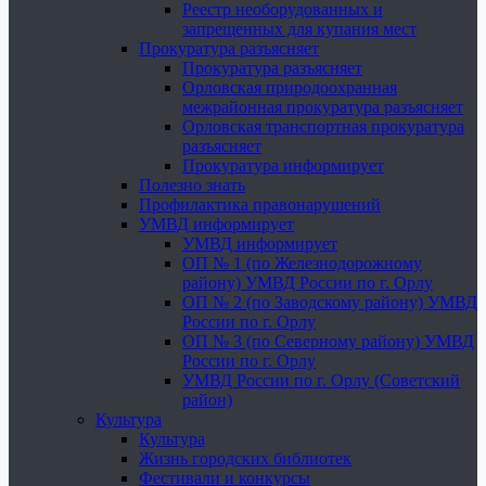
Реестр необорудованных и
запрещенных для купания мест
Прокуратура разъясняет
Прокуратура разъясняет
Орловская природоохранная
межрайонная прокуратура разъясняет
Орловская транспортная прокуратура
разъясняет
Прокуратура информирует
Полезно знать
Профилактика правонарушений
УМВД информирует
УМВД информирует
ОП № 1 (по Железнодорожному
району) УМВД России по г. Орлу
ОП № 2 (по Заводскому району) УМВД
России по г. Орлу
ОП № 3 (по Северному району) УМВД
России по г. Орлу
УМВД России по г. Орлу (Советский
район)
Культура
Культура
Жизнь городских библиотек
Фестивали и конкурсы