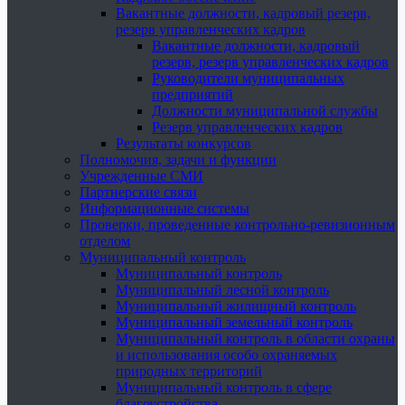
Вакантные должности, кадровый резерв,
резерв управленческих кадров
Вакантные должности, кадровый
резерв, резерв управленческих кадров
Руководители муниципальных
предприятий
Должности муниципальной службы
Резерв управленческих кадров
Результаты конкурсов
Полномочия, задачи и функции
Учрежденные СМИ
Партнерские связи
Информационные системы
Проверки, проведенные контрольно-ревизионным
отделом
Муниципальный контроль
Муниципальный контроль
Муниципальный лесной контроль
Муниципальный жилищный контроль
Муниципальный земельный контроль
Муниципальный контроль в области охраны
и использования особо охраняемых
природных территорий
Муниципальный контроль в сфере
благоустройства