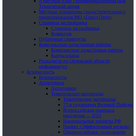
Адресный план Геоинформационная база
Технический архив
Местные нормативы градостроительного
проектирования МО «Город Орёл»
Страница застройщика
Страница застройщика
Комиссия
Публичные сервитуты
Комплексные кадастровые работы
Комплексные кадастровые работы
Карты-планы
Роскадастр по Орловской области
информирует
Безопасность
Безопасность
Антитеррор
Антитеррор
Тематические материалы
Тематические материалы
77-я годовщина Великой Победы
Всероссийская перепись
населения — 2021
Национальные проекты РФ
Проект «Эффективный регион»
Общероссийское голосование