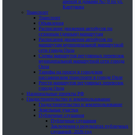
ареной и домами №7,9 по ул.
Картукова
Транспорт
Транспорт
Объявления
Расписание движения автобусов по
сезонным (дачным) маршрутам
Расписания движения автобусов по
маршрутам муниципальной маршрутной
сети города Орла
Схемы маршрутов регулярных перевозок
муниципальной маршрутной сети города
Орла
Тарифы на проезд в городском
пассажирском транспорте в городе Орле
Реестр маршрутов регулярных перевозок
города Орла
Национальные проекты РФ
Градостроительство и землепользование
Градостроительство и землепользование
Земельные участки
Публичные слушания
Публичные слушания
Заключения о результатах публичных
слушаний, 2026 год