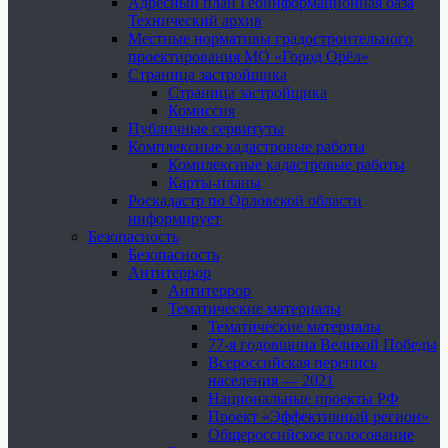
Адресный план Геоинформационная база
Технический архив
Местные нормативы градостроительного
проектирования МО «Город Орёл»
Страница застройщика
Страница застройщика
Комиссия
Публичные сервитуты
Комплексные кадастровые работы
Комплексные кадастровые работы
Карты-планы
Роскадастр по Орловской области
информирует
Безопасность
Безопасность
Антитеррор
Антитеррор
Тематические материалы
Тематические материалы
77-я годовщина Великой Победы
Всероссийская перепись
населения — 2021
Национальные проекты РФ
Проект «Эффективный регион»
Общероссийское голосование