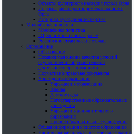
Объекты культурного наследия города Орла
Инфографика о достопримечательностях
Орла
Историко-культурная экспертиза
Молодёжная политика
Молодёжная политика
«Орёл помнит своих героев»
Российские студенческие отряды
Образование
Образование
Независимая оценка качества условий
осуществления образовательной
деятельности организациями
Нормативно-правовые документы
Учреждения образования
Учреждения образования
Школы
Детские сады
Негосударственные образовательные
учреждения
Учреждения дополнительного
образования
Прочие образовательные учреждения
Общая информация о системе образования
Национальные проекты в сфере образования