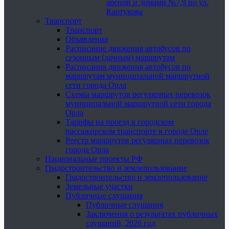
ареной и домами №7,9 по ул.
Картукова
Транспорт
Транспорт
Объявления
Расписание движения автобусов по
сезонным (дачным) маршрутам
Расписания движения автобусов по
маршрутам муниципальной маршрутной
сети города Орла
Схемы маршрутов регулярных перевозок
муниципальной маршрутной сети города
Орла
Тарифы на проезд в городском
пассажирском транспорте в городе Орле
Реестр маршрутов регулярных перевозок
города Орла
Национальные проекты РФ
Градостроительство и землепользование
Градостроительство и землепользование
Земельные участки
Публичные слушания
Публичные слушания
Заключения о результатах публичных
слушаний, 2026 год