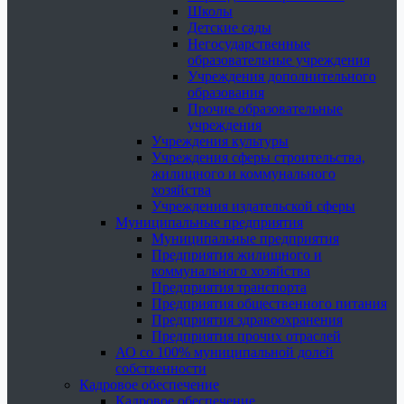
Школы
Детские сады
Негосударственные
образовательные учреждения
Учреждения дополнительного
образования
Прочие образовательные
учреждения
Учреждения культуры
Учреждения сферы строительства,
жилищного и коммунального
хозяйства
Учреждения издательской сферы
Муниципальные предприятия
Муниципальные предприятия
Предприятия жилищного и
коммунального хозяйства
Предприятия транспорта
Предприятия общественного питания
Предприятия здравоохранения
Предприятия прочих отраслей
АО со 100% муниципальной долей
собственности
Кадровое обеспечение
Кадровое обеспечение