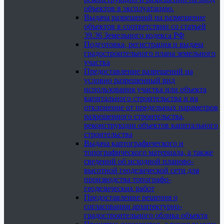
объектов в эксплуатацию.
Выдача разрешений на размещение
объектов в соответствии со статьей
39.36 Земельного кодекса РФ
Подготовка, регистрация и выдача
градостроительного плана земельного
участка
Предоставление разрешений на
условно разрешенный вид
использования участка или объекта
капитального строительства и на
отклонение от предельных параметров
разрешенного строительства,
реконструкции объектов капитального
строительства
Выдача картографического и
топографического материала, а также
сведений об исходной планово-
высотной геодезической сети для
производства топографо-
геодезических работ
Предоставление решения о
согласовании архитектурно-
градостроительного облика объекта