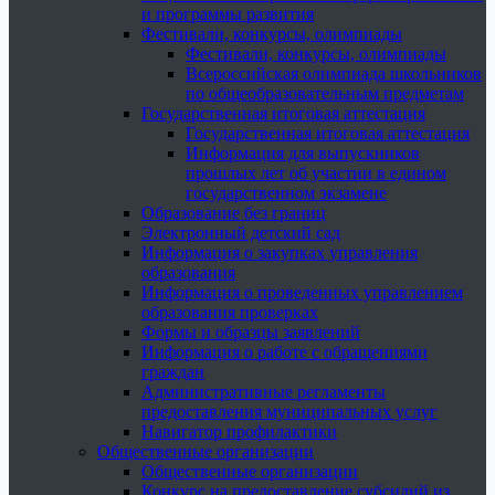
и программы развития
Фестивали, конкурсы, олимпиады
Фестивали, конкурсы, олимпиады
Всероссийская олимпиада школьников
по общеобразовательным предметам
Государственная итоговая аттестация
Государственная итоговая аттестация
Информация для выпускников
прошлых лет об участии в едином
государственном экзамене
Образование без границ
Электронный детский сад
Информация о закупках управления
образования
Информация о проведенных управлением
образования проверках
Формы и образцы заявлений
Информация о работе с обращениями
граждан
Административные регламенты
предоставления муниципальных услуг
Навигатор профилактики
Общественные организации
Общественные организации
Конкурс на предоставление субсидий из