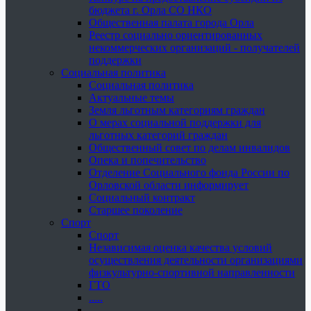
бюджета г. Орла СО НКО
Общественная палата города Орла
Реестр социально ориентированных
некоммерческих организаций - получателей
поддержки
Социальная политика
Социальная политика
Актуальные темы
Земля льготным категориям граждан
О мерах социальной поддержки для
льготных категорий граждан
Общественный совет по делам инвалидов
Опека и попечительство
Отделение Социального фонда России по
Орловской области информирует
Социальный контракт
Старшее поколение
Спорт
Спорт
Независимая оценка качества условий
осуществления деятельности организациями
физкультурно-спортивной направленности
ГТО
.....
......