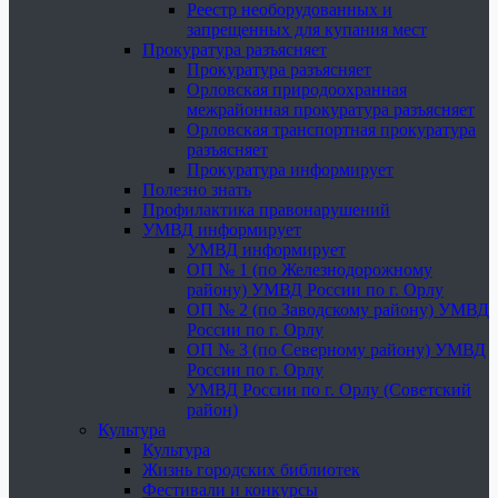
Реестр необорудованных и
запрещенных для купания мест
Прокуратура разъясняет
Прокуратура разъясняет
Орловская природоохранная
межрайонная прокуратура разъясняет
Орловская транспортная прокуратура
разъясняет
Прокуратура информирует
Полезно знать
Профилактика правонарушений
УМВД информирует
УМВД информирует
ОП № 1 (по Железнодорожному
району) УМВД России по г. Орлу
ОП № 2 (по Заводскому району) УМВД
России по г. Орлу
ОП № 3 (по Северному району) УМВД
России по г. Орлу
УМВД России по г. Орлу (Советский
район)
Культура
Культура
Жизнь городских библиотек
Фестивали и конкурсы