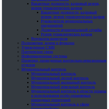
Вакантные должности, кадровый резерв,
резерв управленческих кадров
Вакантные должности, кадровый
резерв, резерв управленческих кадров
Руководители муниципальных
предприятий
Должности муниципальной службы
Резерв управленческих кадров
Результаты конкурсов
Полномочия, задачи и функции
Учрежденные СМИ
Партнерские связи
Информационные системы
Проверки, проведенные контрольно-ревизионным
отделом
Муниципальный контроль
Муниципальный контроль
Муниципальный лесной контроль
Муниципальный жилищный контроль
Муниципальный земельный контроль
Муниципальный контроль в области охраны
и использования особо охраняемых
природных территорий
Муниципальный контроль в сфере
благоустройства