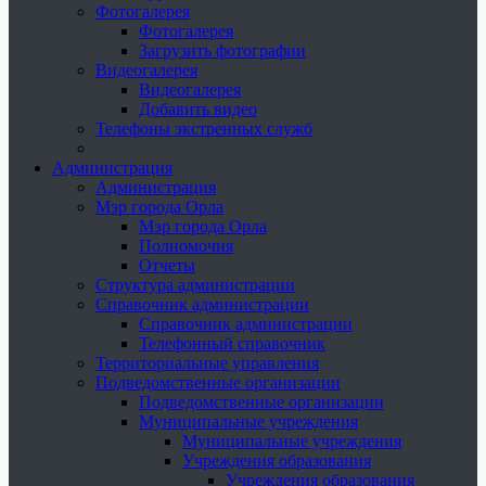
Фотогалерея
Фотогалерея
Загрузить фотографии
Видеогалерея
Видеогалерея
Добавить видео
Телефоны экстренных служб
Администрация
Администрация
Мэр города Орла
Мэр города Орла
Полномочия
Отчеты
Структура администрации
Справочник администрации
Справочник администрации
Телефонный справочник
Территориальные управления
Подведомственные организации
Подведомственные организации
Муниципальные учреждения
Муниципальные учреждения
Учреждения образования
Учреждения образования