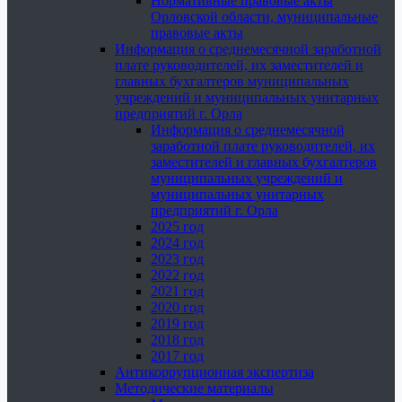
Нормативные правовые акты
Орловской области, муниципальные
правовые акты
Информация о среднемесячной заработной
плате руководителей, их заместителей и
главных бухгалтеров муниципальных
учреждений и муниципальных унитарных
предприятий г. Орла
Информация о среднемесячной
заработной плате руководителей, их
заместителей и главных бухгалтеров
муниципальных учреждений и
муниципальных унитарных
предприятий г. Орла
2025 год
2024 год
2023 год
2022 год
2021 год
2020 год
2019 год
2018 год
2017 год
Антикоррупционная экспертиза
Методические материалы