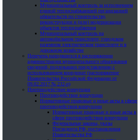
Муниципальный контроль за исполнением
единой теплоснабжающей организацией
обязательств по строительству,
реконструкции и (или) модернизации
объектов теплоснабжения
Муниципальный контроль на
автомобильном транспорте, городском
наземном электрическом транспорте и в
дорожном хозяйстве
Перечень находящихся в распоряжении
администрации муниципального образования
сведений, подлежащих представлению с
использованием координат (распоряжение
Правительства Российской Федерации от
09.02.2017 № 232-р)
Противодействие коррупции
Противодействие коррупции
Нормативные правовые и иные акты в сфере
противодействия коррупции
Нормативные правовые и иные акты в
сфере противодействия коррупции
Федеральные законы, указы
Президента РФ, постановления
Правительства РФ