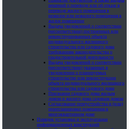
Принятие документов, а также выдача
решений о переводе или об отказе в
переводе жилого помещения в
нежилое или нежилого помещения в
жилое помещение
Выдача уведомлений о соответствии
(несоответствии) построенных или
реконструированных объекта
индивидуального жилищного
строительства или садового дома
требованиям законодательства о
градостроительной деятельности
Выдача уведомлений о соответствии
(несоответствии) указанных в
уведомлении о планируемых
строительстве или реконструкции
объекта индивидуального жилищного
строительства или садового дома
Признание садового дома жилым
домом и жилого дома садовым домом
Согласование переустройства и (или)
перепланировки помещения в
многоквартирном доме
Порядок установки и эксплуатации
информационных конструкций