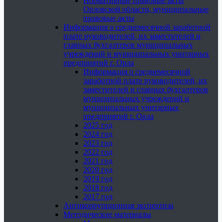
Нормативные правовые акты
Орловской области, муниципальные
правовые акты
Информация о среднемесячной заработной
плате руководителей, их заместителей и
главных бухгалтеров муниципальных
учреждений и муниципальных унитарных
предприятий г. Орла
Информация о среднемесячной
заработной плате руководителей, их
заместителей и главных бухгалтеров
муниципальных учреждений и
муниципальных унитарных
предприятий г. Орла
2025 год
2024 год
2023 год
2022 год
2021 год
2020 год
2019 год
2018 год
2017 год
Антикоррупционная экспертиза
Методические материалы