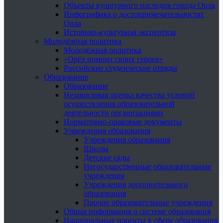
Объекты культурного наследия города Орла
Инфографика о достопримечательностях
Орла
Историко-культурная экспертиза
Молодёжная политика
Молодёжная политика
«Орёл помнит своих героев»
Российские студенческие отряды
Образование
Образование
Независимая оценка качества условий
осуществления образовательной
деятельности организациями
Нормативно-правовые документы
Учреждения образования
Учреждения образования
Школы
Детские сады
Негосударственные образовательные
учреждения
Учреждения дополнительного
образования
Прочие образовательные учреждения
Общая информация о системе образования
Национальные проекты в сфере образования