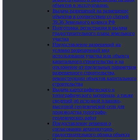
объектов в эксплуатацию.
Выдача разрешений на размещение
объектов в соответствии со статьей
39.36 Земельного кодекса РФ
Подготовка, регистрация и выдача
градостроительного плана земельного
участка
Предоставление разрешений на
условно разрешенный вид
использования участка или объекта
капитального строительства и на
отклонение от предельных параметров
разрешенного строительства,
реконструкции объектов капитального
строительства
Выдача картографического и
топографического материала, а также
сведений об исходной планово-
высотной геодезической сети для
производства топографо-
геодезических работ
Предоставление решения о
согласовании архитектурно-
градостроительного облика объекта