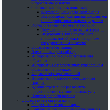
и программы развития
Фестивали, конкурсы, олимпиады
Фестивали, конкурсы, олимпиады
Всероссийская олимпиада школьников
по общеобразовательным предметам
Государственная итоговая аттестация
Государственная итоговая аттестация
Информация для выпускников
прошлых лет об участии в едином
государственном экзамене
Образование без границ
Электронный детский сад
Информация о закупках управления
образования
Информация о проведенных управлением
образования проверках
Формы и образцы заявлений
Информация о работе с обращениями
граждан
Административные регламенты
предоставления муниципальных услуг
Навигатор профилактики
Общественные организации
Общественные организации
Конкурс на предоставление субсидий из