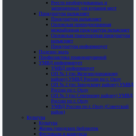
Реестр необорудованных и
запрещенных для купания мест
Прокуратура разъясняет
Прокуратура разъясняет
Орловская природоохранная
межрайонная прокуратура разъясняет
Орловская транспортная прокуратура
разъясняет
Прокуратура информирует
Полезно знать
Профилактика правонарушений
УМВД информирует
УМВД информирует
ОП № 1 (по Железнодорожному
району) УМВД России по г. Орлу
ОП № 2 (по Заводскому району) УМВД
России по г. Орлу
ОП № 3 (по Северному району) УМВД
России по г. Орлу
УМВД России по г. Орлу (Советский
район)
Культура
Культура
Жизнь городских библиотек
Фестивали и конкурсы