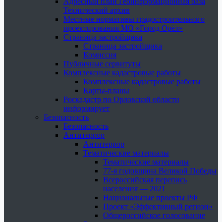
Адресный план Геоинформационная база
Технический архив
Местные нормативы градостроительного
проектирования МО «Город Орёл»
Страница застройщика
Страница застройщика
Комиссия
Публичные сервитуты
Комплексные кадастровые работы
Комплексные кадастровые работы
Карты-планы
Роскадастр по Орловской области
информирует
Безопасность
Безопасность
Антитеррор
Антитеррор
Тематические материалы
Тематические материалы
77-я годовщина Великой Победы
Всероссийская перепись
населения — 2021
Национальные проекты РФ
Проект «Эффективный регион»
Общероссийское голосование