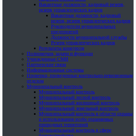
Вакантные должности, кадровый резерв,
резерв управленческих кадров
Вакантные должности, кадровый
резерв, резерв управленческих кадров
Руководители муниципальных
предприятий
Должности муниципальной службы
Резерв управленческих кадров
Результаты конкурсов
Полномочия, задачи и функции
Учрежденные СМИ
Партнерские связи
Информационные системы
Проверки, проведенные контрольно-ревизионным
отделом
Муниципальный контроль
Муниципальный контроль
Муниципальный лесной контроль
Муниципальный жилищный контроль
Муниципальный земельный контроль
Муниципальный контроль в области охраны
и использования особо охраняемых
природных территорий
Муниципальный контроль в сфере
благоустройства