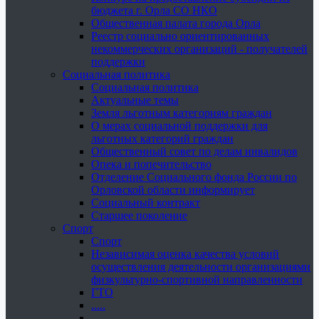
бюджета г. Орла СО НКО
Общественная палата города Орла
Реестр социально ориентированных
некоммерческих организаций - получателей
поддержки
Социальная политика
Социальная политика
Актуальные темы
Земля льготным категориям граждан
О мерах социальной поддержки для
льготных категорий граждан
Общественный совет по делам инвалидов
Опека и попечительство
Отделение Социального фонда России по
Орловской области информирует
Социальный контракт
Старшее поколение
Спорт
Спорт
Независимая оценка качества условий
осуществления деятельности организациями
физкультурно-спортивной направленности
ГТО
.....
......