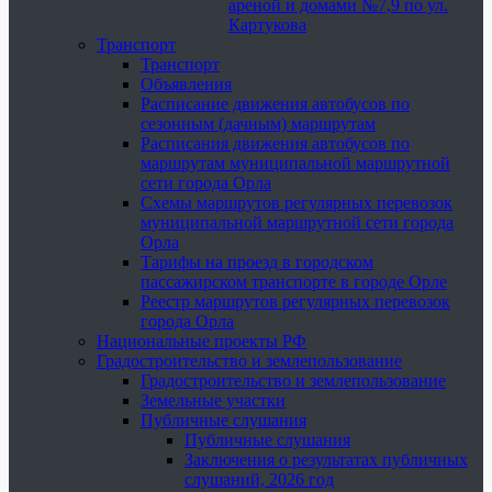
ареной и домами №7,9 по ул.
Картукова
Транспорт
Транспорт
Объявления
Расписание движения автобусов по
сезонным (дачным) маршрутам
Расписания движения автобусов по
маршрутам муниципальной маршрутной
сети города Орла
Схемы маршрутов регулярных перевозок
муниципальной маршрутной сети города
Орла
Тарифы на проезд в городском
пассажирском транспорте в городе Орле
Реестр маршрутов регулярных перевозок
города Орла
Национальные проекты РФ
Градостроительство и землепользование
Градостроительство и землепользование
Земельные участки
Публичные слушания
Публичные слушания
Заключения о результатах публичных
слушаний, 2026 год