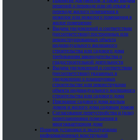
Принятие документов, а также выдача
решений о переводе или об отказе в
переводе жилого помещения в
нежилое или нежилого помещения в
жилое помещение
Выдача уведомлений о соответствии
(несоответствии) построенных или
реконструированных объекта
индивидуального жилищного
строительства или садового дома
требованиям законодательства о
градостроительной деятельности
Выдача уведомлений о соответствии
(несоответствии) указанных в
уведомлении о планируемых
строительстве или реконструкции
объекта индивидуального жилищного
строительства или садового дома
Признание садового дома жилым
домом и жилого дома садовым домом
Согласование переустройства и (или)
перепланировки помещения в
многоквартирном доме
Порядок установки и эксплуатации
информационных конструкций