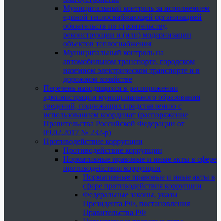
Муниципальный контроль за исполнением
единой теплоснабжающей организацией
обязательств по строительству,
реконструкции и (или) модернизации
объектов теплоснабжения
Муниципальный контроль на
автомобильном транспорте, городском
наземном электрическом транспорте и в
дорожном хозяйстве
Перечень находящихся в распоряжении
администрации муниципального образования
сведений, подлежащих представлению с
использованием координат (распоряжение
Правительства Российской Федерации от
09.02.2017 № 232-р)
Противодействие коррупции
Противодействие коррупции
Нормативные правовые и иные акты в сфере
противодействия коррупции
Нормативные правовые и иные акты в
сфере противодействия коррупции
Федеральные законы, указы
Президента РФ, постановления
Правительства РФ