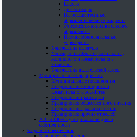
Школы
Детские сады
Негосударственные
образовательные учреждения
Учреждения дополнительного
образования
Прочие образовательные
учреждения
Учреждения культуры
Учреждения сферы строительства,
жилищного и коммунального
хозяйства
Учреждения издательской сферы
Муниципальные предприятия
Муниципальные предприятия
Предприятия жилищного и
коммунального хозяйства
Предприятия транспорта
Предприятия общественного питания
Предприятия здравоохранения
Предприятия прочих отраслей
АО со 100% муниципальной долей
собственности
Кадровое обеспечение
Кадровое обеспечение