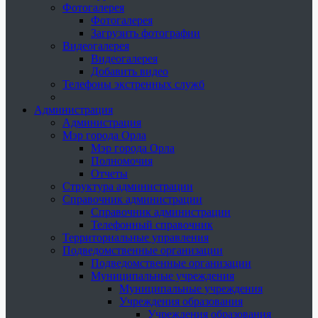
Фотогалерея
Фотогалерея
Загрузить фотографии
Видеогалерея
Видеогалерея
Добавить видео
Телефоны экстренных служб
Администрация
Администрация
Мэр города Орла
Мэр города Орла
Полномочия
Отчеты
Структура администрации
Справочник администрации
Справочник администрации
Телефонный справочник
Территориальные управления
Подведомственные организации
Подведомственные организации
Муниципальные учреждения
Муниципальные учреждения
Учреждения образования
Учреждения образования