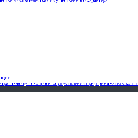
ществе и обязательствах имущественного характера
упции
 затрагивающего вопросы осуществления предпринимательской и