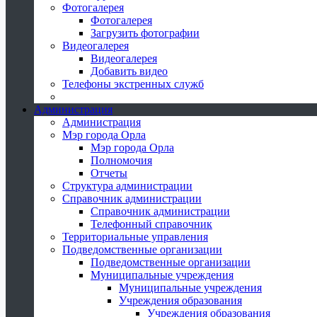
Фотогалерея
Фотогалерея
Загрузить фотографии
Видеогалерея
Видеогалерея
Добавить видео
Телефоны экстренных служб
Администрация
Администрация
Мэр города Орла
Мэр города Орла
Полномочия
Отчеты
Структура администрации
Справочник администрации
Справочник администрации
Телефонный справочник
Территориальные управления
Подведомственные организации
Подведомственные организации
Муниципальные учреждения
Муниципальные учреждения
Учреждения образования
Учреждения образования