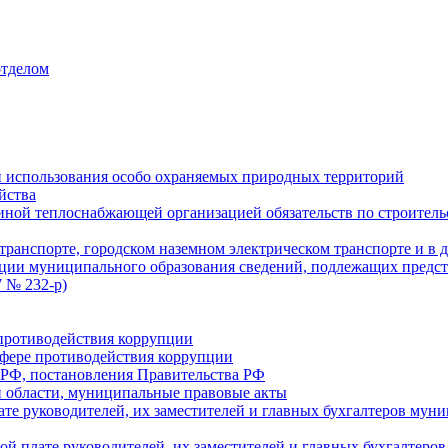
отделом
 использования особо охраняемых природных территорий
йства
ой теплоснабжающей организацией обязательств по строительс
ранспорте, городском наземном электрическом транспорте и в 
ции муниципального образования сведений, подлежащих предст
 № 232-р)
противодействия коррупции
фере противодействия коррупции
 РФ, постановления Правительства РФ
 области, муниципальные правовые акты
ате руководителей, их заместителей и главных бухгалтеров м
ой плате руководителей, их заместителей и главных бухгалте