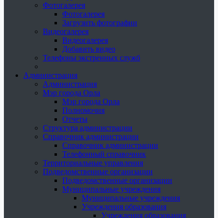
Фотогалерея
Фотогалерея
Загрузить фотографии
Видеогалерея
Видеогалерея
Добавить видео
Телефоны экстренных служб
Администрация
Администрация
Мэр города Орла
Мэр города Орла
Полномочия
Отчеты
Структура администрации
Справочник администрации
Справочник администрации
Телефонный справочник
Территориальные управления
Подведомственные организации
Подведомственные организации
Муниципальные учреждения
Муниципальные учреждения
Учреждения образования
Учреждения образования