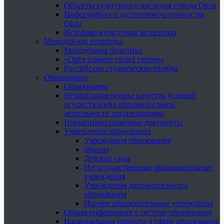
Объекты культурного наследия города Орла
Инфографика о достопримечательностях
Орла
Историко-культурная экспертиза
Молодёжная политика
Молодёжная политика
«Орёл помнит своих героев»
Российские студенческие отряды
Образование
Образование
Независимая оценка качества условий
осуществления образовательной
деятельности организациями
Нормативно-правовые документы
Учреждения образования
Учреждения образования
Школы
Детские сады
Негосударственные образовательные
учреждения
Учреждения дополнительного
образования
Прочие образовательные учреждения
Общая информация о системе образования
Национальные проекты в сфере образования