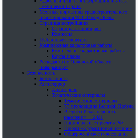
Адресный план Геоинформационная база
Технический архив
Местные нормативы градостроительного
проектирования МО «Город Орёл»
Страница застройщика
Страница застройщика
Комиссия
Публичные сервитуты
Комплексные кадастровые работы
Комплексные кадастровые работы
Карты-планы
Роскадастр по Орловской области
информирует
Безопасность
Безопасность
Антитеррор
Антитеррор
Тематические материалы
Тематические материалы
77-я годовщина Великой Победы
Всероссийская перепись
населения — 2021
Национальные проекты РФ
Проект «Эффективный регион»
Общероссийское голосование