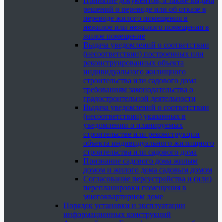
Принятие документов, а также выдача
решений о переводе или об отказе в
переводе жилого помещения в
нежилое или нежилого помещения в
жилое помещение
Выдача уведомлений о соответствии
(несоответствии) построенных или
реконструированных объекта
индивидуального жилищного
строительства или садового дома
требованиям законодательства о
градостроительной деятельности
Выдача уведомлений о соответствии
(несоответствии) указанных в
уведомлении о планируемых
строительстве или реконструкции
объекта индивидуального жилищного
строительства или садового дома
Признание садового дома жилым
домом и жилого дома садовым домом
Согласование переустройства и (или)
перепланировки помещения в
многоквартирном доме
Порядок установки и эксплуатации
информационных конструкций