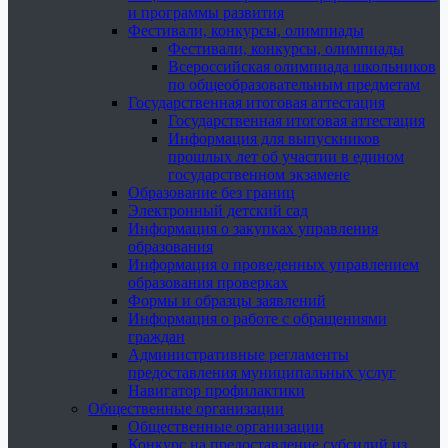
и программы развития
Фестивали, конкурсы, олимпиады
Фестивали, конкурсы, олимпиады
Всероссийская олимпиада школьников
по общеобразовательным предметам
Государственная итоговая аттестация
Государственная итоговая аттестация
Информация для выпускников
прошлых лет об участии в едином
государственном экзамене
Образование без границ
Электронный детский сад
Информация о закупках управления
образования
Информация о проведенных управлением
образования проверках
Формы и образцы заявлений
Информация о работе с обращениями
граждан
Административные регламенты
предоставления муниципальных услуг
Навигатор профилактики
Общественные организации
Общественные организации
Конкурс на предоставление субсидий из