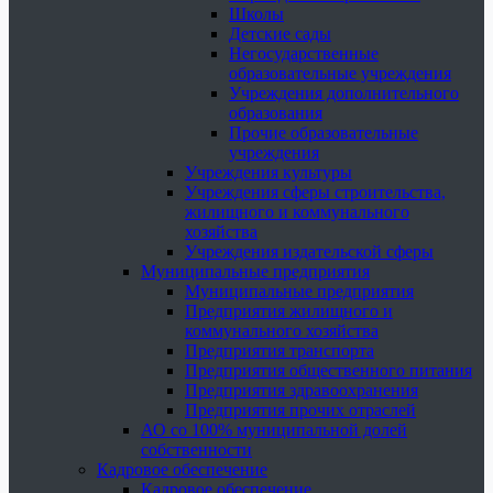
Школы
Детские сады
Негосударственные
образовательные учреждения
Учреждения дополнительного
образования
Прочие образовательные
учреждения
Учреждения культуры
Учреждения сферы строительства,
жилищного и коммунального
хозяйства
Учреждения издательской сферы
Муниципальные предприятия
Муниципальные предприятия
Предприятия жилищного и
коммунального хозяйства
Предприятия транспорта
Предприятия общественного питания
Предприятия здравоохранения
Предприятия прочих отраслей
АО со 100% муниципальной долей
собственности
Кадровое обеспечение
Кадровое обеспечение