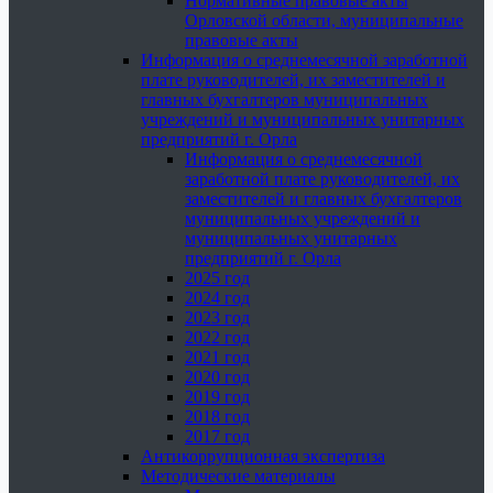
Нормативные правовые акты
Орловской области, муниципальные
правовые акты
Информация о среднемесячной заработной
плате руководителей, их заместителей и
главных бухгалтеров муниципальных
учреждений и муниципальных унитарных
предприятий г. Орла
Информация о среднемесячной
заработной плате руководителей, их
заместителей и главных бухгалтеров
муниципальных учреждений и
муниципальных унитарных
предприятий г. Орла
2025 год
2024 год
2023 год
2022 год
2021 год
2020 год
2019 год
2018 год
2017 год
Антикоррупционная экспертиза
Методические материалы