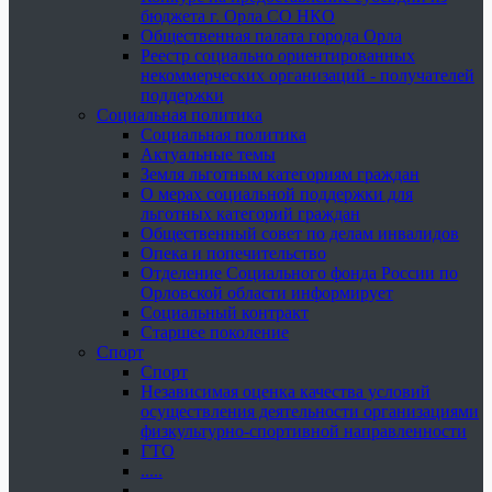
бюджета г. Орла СО НКО
Общественная палата города Орла
Реестр социально ориентированных
некоммерческих организаций - получателей
поддержки
Социальная политика
Социальная политика
Актуальные темы
Земля льготным категориям граждан
О мерах социальной поддержки для
льготных категорий граждан
Общественный совет по делам инвалидов
Опека и попечительство
Отделение Социального фонда России по
Орловской области информирует
Социальный контракт
Старшее поколение
Спорт
Спорт
Независимая оценка качества условий
осуществления деятельности организациями
физкультурно-спортивной направленности
ГТО
.....
......