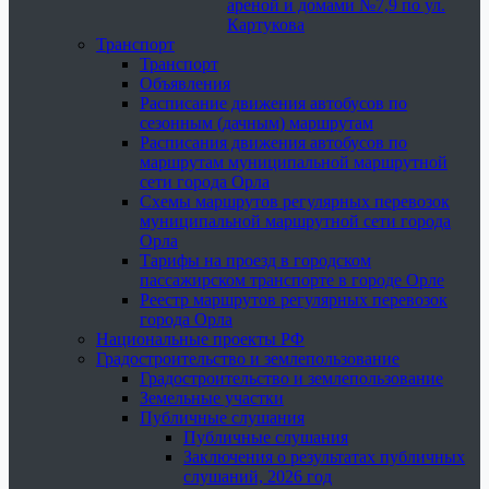
ареной и домами №7,9 по ул.
Картукова
Транспорт
Транспорт
Объявления
Расписание движения автобусов по
сезонным (дачным) маршрутам
Расписания движения автобусов по
маршрутам муниципальной маршрутной
сети города Орла
Схемы маршрутов регулярных перевозок
муниципальной маршрутной сети города
Орла
Тарифы на проезд в городском
пассажирском транспорте в городе Орле
Реестр маршрутов регулярных перевозок
города Орла
Национальные проекты РФ
Градостроительство и землепользование
Градостроительство и землепользование
Земельные участки
Публичные слушания
Публичные слушания
Заключения о результатах публичных
слушаний, 2026 год