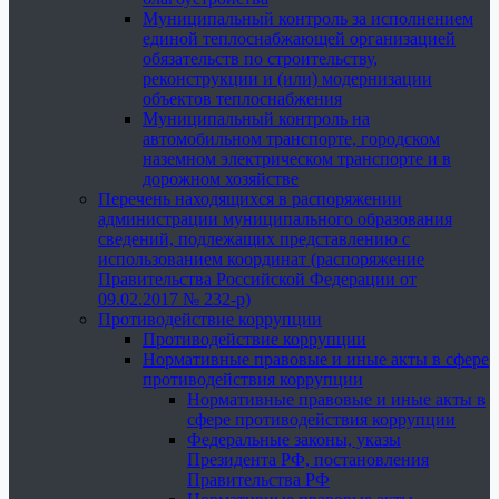
Муниципальный контроль за исполнением
единой теплоснабжающей организацией
обязательств по строительству,
реконструкции и (или) модернизации
объектов теплоснабжения
Муниципальный контроль на
автомобильном транспорте, городском
наземном электрическом транспорте и в
дорожном хозяйстве
Перечень находящихся в распоряжении
администрации муниципального образования
сведений, подлежащих представлению с
использованием координат (распоряжение
Правительства Российской Федерации от
09.02.2017 № 232-р)
Противодействие коррупции
Противодействие коррупции
Нормативные правовые и иные акты в сфере
противодействия коррупции
Нормативные правовые и иные акты в
сфере противодействия коррупции
Федеральные законы, указы
Президента РФ, постановления
Правительства РФ