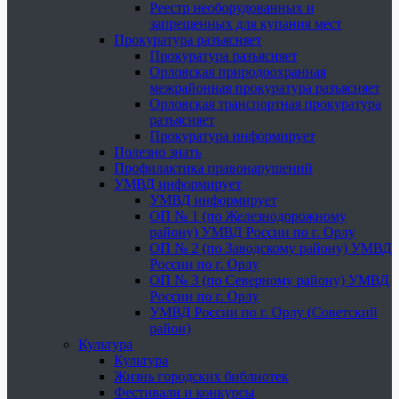
Реестр необорудованных и
запрещенных для купания мест
Прокуратура разъясняет
Прокуратура разъясняет
Орловская природоохранная
межрайонная прокуратура разъясняет
Орловская транспортная прокуратура
разъясняет
Прокуратура информирует
Полезно знать
Профилактика правонарушений
УМВД информирует
УМВД информирует
ОП № 1 (по Железнодорожному
району) УМВД России по г. Орлу
ОП № 2 (по Заводскому району) УМВД
России по г. Орлу
ОП № 3 (по Северному району) УМВД
России по г. Орлу
УМВД России по г. Орлу (Советский
район)
Культура
Культура
Жизнь городских библиотек
Фестивали и конкурсы