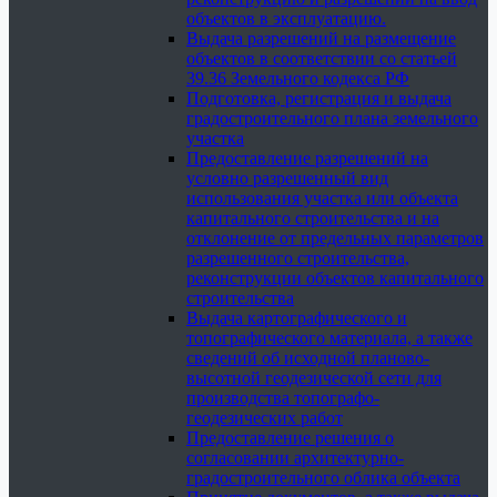
объектов в эксплуатацию.
Выдача разрешений на размещение
объектов в соответствии со статьей
39.36 Земельного кодекса РФ
Подготовка, регистрация и выдача
градостроительного плана земельного
участка
Предоставление разрешений на
условно разрешенный вид
использования участка или объекта
капитального строительства и на
отклонение от предельных параметров
разрешенного строительства,
реконструкции объектов капитального
строительства
Выдача картографического и
топографического материала, а также
сведений об исходной планово-
высотной геодезической сети для
производства топографо-
геодезических работ
Предоставление решения о
согласовании архитектурно-
градостроительного облика объекта