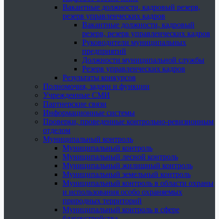
Вакантные должности, кадровый резерв,
резерв управленческих кадров
Вакантные должности, кадровый
резерв, резерв управленческих кадров
Руководители муниципальных
предприятий
Должности муниципальной службы
Резерв управленческих кадров
Результаты конкурсов
Полномочия, задачи и функции
Учрежденные СМИ
Партнерские связи
Информационные системы
Проверки, проведенные контрольно-ревизионным
отделом
Муниципальный контроль
Муниципальный контроль
Муниципальный лесной контроль
Муниципальный жилищный контроль
Муниципальный земельный контроль
Муниципальный контроль в области охраны
и использования особо охраняемых
природных территорий
Муниципальный контроль в сфере
благоустройства