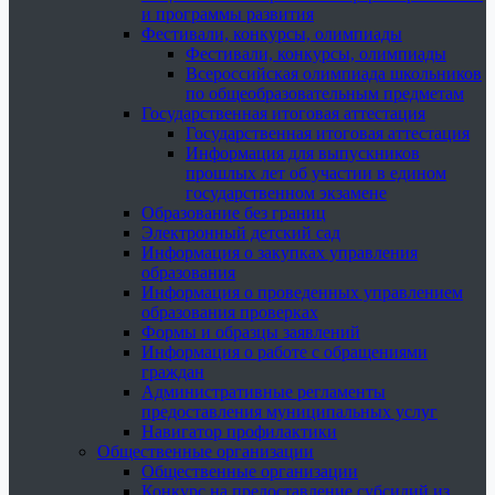
и программы развития
Фестивали, конкурсы, олимпиады
Фестивали, конкурсы, олимпиады
Всероссийская олимпиада школьников
по общеобразовательным предметам
Государственная итоговая аттестация
Государственная итоговая аттестация
Информация для выпускников
прошлых лет об участии в едином
государственном экзамене
Образование без границ
Электронный детский сад
Информация о закупках управления
образования
Информация о проведенных управлением
образования проверках
Формы и образцы заявлений
Информация о работе с обращениями
граждан
Административные регламенты
предоставления муниципальных услуг
Навигатор профилактики
Общественные организации
Общественные организации
Конкурс на предоставление субсидий из