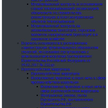
Муниципальный контроль за исполнением
единой теплоснабжающей организацией
обязательств по строительству,
реконструкции и (или) модернизации
объектов теплоснабжения
Муниципальный контроль на
автомобильном транспорте, городском
наземном электрическом транспорте и в
дорожном хозяйстве
Перечень находящихся в распоряжении
администрации муниципального образования
сведений, подлежащих представлению с
использованием координат (распоряжение
Правительства Российской Федерации от
09.02.2017 № 232-р)
Противодействие коррупции
Противодействие коррупции
Нормативные правовые и иные акты в сфере
противодействия коррупции
Нормативные правовые и иные акты в
сфере противодействия коррупции
Федеральные законы, указы
Президента РФ, постановления
Правительства РФ