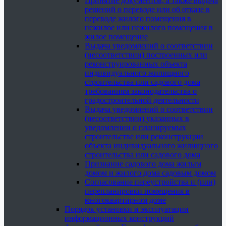
Принятие документов, а также выдача
решений о переводе или об отказе в
переводе жилого помещения в
нежилое или нежилого помещения в
жилое помещение
Выдача уведомлений о соответствии
(несоответствии) построенных или
реконструированных объекта
индивидуального жилищного
строительства или садового дома
требованиям законодательства о
градостроительной деятельности
Выдача уведомлений о соответствии
(несоответствии) указанных в
уведомлении о планируемых
строительстве или реконструкции
объекта индивидуального жилищного
строительства или садового дома
Признание садового дома жилым
домом и жилого дома садовым домом
Согласование переустройства и (или)
перепланировки помещения в
многоквартирном доме
Порядок установки и эксплуатации
информационных конструкций