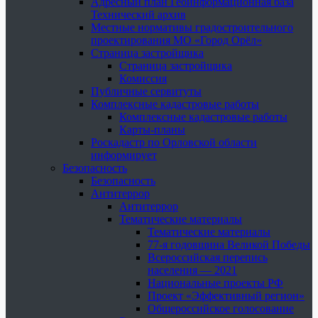
Адресный план Геоинформационная база
Технический архив
Местные нормативы градостроительного
проектирования МО «Город Орёл»
Страница застройщика
Страница застройщика
Комиссия
Публичные сервитуты
Комплексные кадастровые работы
Комплексные кадастровые работы
Карты-планы
Роскадастр по Орловской области
информирует
Безопасность
Безопасность
Антитеррор
Антитеррор
Тематические материалы
Тематические материалы
77-я годовщина Великой Победы
Всероссийская перепись
населения — 2021
Национальные проекты РФ
Проект «Эффективный регион»
Общероссийское голосование