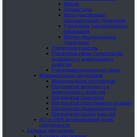
Школы
Детские сады
Негосударственные
образовательные учреждения
Учреждения дополнительного
образования
Прочие образовательные
учреждения
Учреждения культуры
Учреждения сферы строительства,
жилищного и коммунального
хозяйства
Учреждения издательской сферы
Муниципальные предприятия
Муниципальные предприятия
Предприятия жилищного и
коммунального хозяйства
Предприятия транспорта
Предприятия общественного питания
Предприятия здравоохранения
Предприятия прочих отраслей
АО со 100% муниципальной долей
собственности
Кадровое обеспечение
Кадровое обеспечение