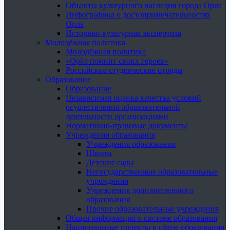
Объекты культурного наследия города Орла
Инфографика о достопримечательностях
Орла
Историко-культурная экспертиза
Молодёжная политика
Молодёжная политика
«Орёл помнит своих героев»
Российские студенческие отряды
Образование
Образование
Независимая оценка качества условий
осуществления образовательной
деятельности организациями
Нормативно-правовые документы
Учреждения образования
Учреждения образования
Школы
Детские сады
Негосударственные образовательные
учреждения
Учреждения дополнительного
образования
Прочие образовательные учреждения
Общая информация о системе образования
Национальные проекты в сфере образования