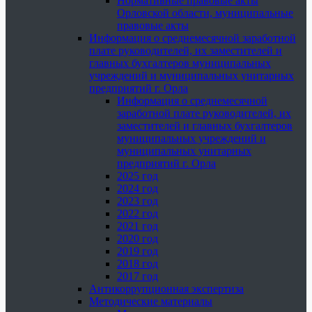
Нормативные правовые акты
Орловской области, муниципальные
правовые акты
Информация о среднемесячной заработной
плате руководителей, их заместителей и
главных бухгалтеров муниципальных
учреждений и муниципальных унитарных
предприятий г. Орла
Информация о среднемесячной
заработной плате руководителей, их
заместителей и главных бухгалтеров
муниципальных учреждений и
муниципальных унитарных
предприятий г. Орла
2025 год
2024 год
2023 год
2022 год
2021 год
2020 год
2019 год
2018 год
2017 год
Антикоррупционная экспертиза
Методические материалы