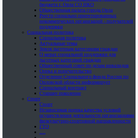
бюджета г. Орла СО НКО
Общественная палата города Орла
Реестр социально ориентированных
некоммерческих организаций - получателей
поддержки
Социальная политика
Социальная политика
Актуальные темы
Земля льготным категориям граждан
О мерах социальной поддержки для
льготных категорий граждан
Общественный совет по делам инвалидов
Опека и попечительство
Отделение Социального фонда России по
Орловской области информирует
Социальный контракт
Старшее поколение
Спорт
Спорт
Независимая оценка качества условий
осуществления деятельности организациями
физкультурно-спортивной направленности
ГТО
.....
......