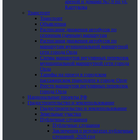
ареной и домами №7,9 по ул.
Картукова
Транспорт
Транспорт
Объявления
Расписание движения автобусов по
сезонным (дачным) маршрутам
Расписания движения автобусов по
маршрутам муниципальной маршрутной
сети города Орла
Схемы маршрутов регулярных перевозок
муниципальной маршрутной сети города
Орла
Тарифы на проезд в городском
пассажирском транспорте в городе Орле
Реестр маршрутов регулярных перевозок
города Орла
Национальные проекты РФ
Градостроительство и землепользование
Градостроительство и землепользование
Земельные участки
Публичные слушания
Публичные слушания
Заключения о результатах публичных
слушаний, 2026 год