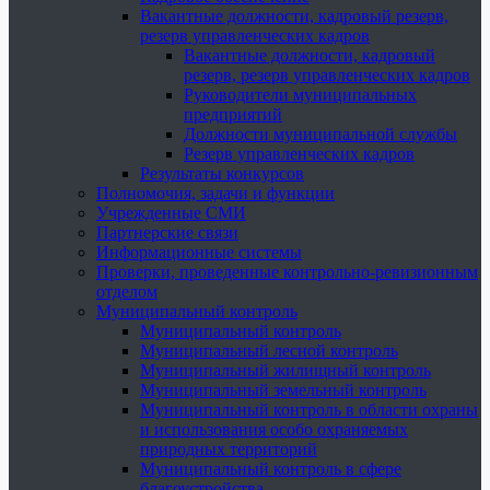
Вакантные должности, кадровый резерв,
резерв управленческих кадров
Вакантные должности, кадровый
резерв, резерв управленческих кадров
Руководители муниципальных
предприятий
Должности муниципальной службы
Резерв управленческих кадров
Результаты конкурсов
Полномочия, задачи и функции
Учрежденные СМИ
Партнерские связи
Информационные системы
Проверки, проведенные контрольно-ревизионным
отделом
Муниципальный контроль
Муниципальный контроль
Муниципальный лесной контроль
Муниципальный жилищный контроль
Муниципальный земельный контроль
Муниципальный контроль в области охраны
и использования особо охраняемых
природных территорий
Муниципальный контроль в сфере
благоустройства