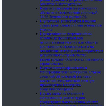
объектов в эксплуатацию.
Выдача разрешений на размещение
объектов в соответствии со статьей
39.36 Земельного кодекса РФ
Подготовка, регистрация и выдача
градостроительного плана земельного
участка
Предоставление разрешений на
условно разрешенный вид
использования участка или объекта
капитального строительства и на
отклонение от предельных параметров
разрешенного строительства,
реконструкции объектов капитального
строительства
Выдача картографического и
топографического материала, а также
сведений об исходной планово-
высотной геодезической сети для
производства топографо-
геодезических работ
Предоставление решения о
согласовании архитектурно-
градостроительного облика объекта