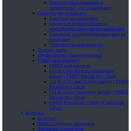
Реестр необорудованных и
запрещенных для купания мест
Прокуратура разъясняет
Прокуратура разъясняет
Орловская природоохранная
межрайонная прокуратура разъясняет
Орловская транспортная прокуратура
разъясняет
Прокуратура информирует
Полезно знать
Профилактика правонарушений
УМВД информирует
УМВД информирует
ОП № 1 (по Железнодорожному
району) УМВД России по г. Орлу
ОП № 2 (по Заводскому району) УМВД
России по г. Орлу
ОП № 3 (по Северному району) УМВД
России по г. Орлу
УМВД России по г. Орлу (Советский
район)
Культура
Культура
Жизнь городских библиотек
Фестивали и конкурсы