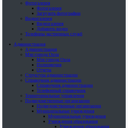
Фотогалерея
Фотогалерея
Загрузить фотографии
Видеогалерея
Видеогалерея
Добавить видео
Телефоны экстренных служб
Администрация
Администрация
Мэр города Орла
Мэр города Орла
Полномочия
Отчеты
Структура администрации
Справочник администрации
Справочник администрации
Телефонный справочник
Территориальные управления
Подведомственные организации
Подведомственные организации
Муниципальные учреждения
Муниципальные учреждения
Учреждения образования
Учреждения образования