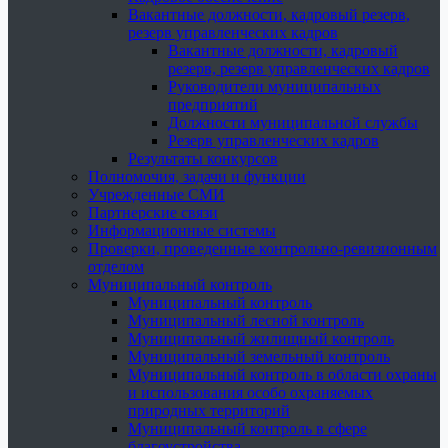
Вакантные должности, кадровый резерв,
резерв управленческих кадров
Вакантные должности, кадровый
резерв, резерв управленческих кадров
Руководители муниципальных
предприятий
Должности муниципальной службы
Резерв управленческих кадров
Результаты конкурсов
Полномочия, задачи и функции
Учрежденные СМИ
Партнерские связи
Информационные системы
Проверки, проведенные контрольно-ревизионным
отделом
Муниципальный контроль
Муниципальный контроль
Муниципальный лесной контроль
Муниципальный жилищный контроль
Муниципальный земельный контроль
Муниципальный контроль в области охраны
и использования особо охраняемых
природных территорий
Муниципальный контроль в сфере
благоустройства