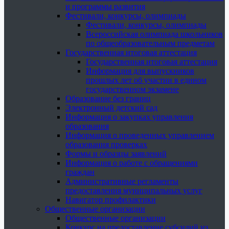
и программы развития
Фестивали, конкурсы, олимпиады
Фестивали, конкурсы, олимпиады
Всероссийская олимпиада школьников
по общеобразовательным предметам
Государственная итоговая аттестация
Государственная итоговая аттестация
Информация для выпускников
прошлых лет об участии в едином
государственном экзамене
Образование без границ
Электронный детский сад
Информация о закупках управления
образования
Информация о проведенных управлением
образования проверках
Формы и образцы заявлений
Информация о работе с обращениями
граждан
Административные регламенты
предоставления муниципальных услуг
Навигатор профилактики
Общественные организации
Общественные организации
Конкурс на предоставление субсидий из