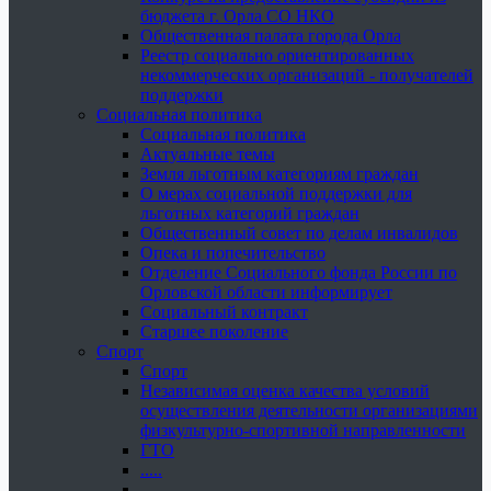
бюджета г. Орла СО НКО
Общественная палата города Орла
Реестр социально ориентированных
некоммерческих организаций - получателей
поддержки
Социальная политика
Социальная политика
Актуальные темы
Земля льготным категориям граждан
О мерах социальной поддержки для
льготных категорий граждан
Общественный совет по делам инвалидов
Опека и попечительство
Отделение Социального фонда России по
Орловской области информирует
Социальный контракт
Старшее поколение
Спорт
Спорт
Независимая оценка качества условий
осуществления деятельности организациями
физкультурно-спортивной направленности
ГТО
.....
......