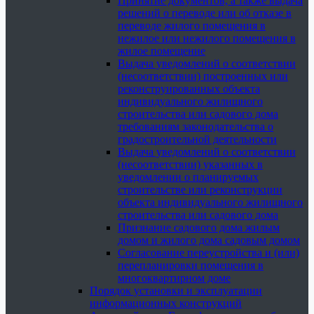
Принятие документов, а также выдача
решений о переводе или об отказе в
переводе жилого помещения в
нежилое или нежилого помещения в
жилое помещение
Выдача уведомлений о соответствии
(несоответствии) построенных или
реконструированных объекта
индивидуального жилищного
строительства или садового дома
требованиям законодательства о
градостроительной деятельности
Выдача уведомлений о соответствии
(несоответствии) указанных в
уведомлении о планируемых
строительстве или реконструкции
объекта индивидуального жилищного
строительства или садового дома
Признание садового дома жилым
домом и жилого дома садовым домом
Согласование переустройства и (или)
перепланировки помещения в
многоквартирном доме
Порядок установки и эксплуатации
информационных конструкций