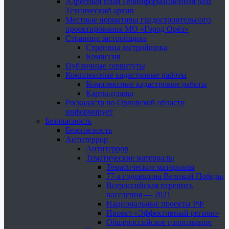
Адресный план Геоинформационная база
Технический архив
Местные нормативы градостроительного
проектирования МО «Город Орёл»
Страница застройщика
Страница застройщика
Комиссия
Публичные сервитуты
Комплексные кадастровые работы
Комплексные кадастровые работы
Карты-планы
Роскадастр по Орловской области
информирует
Безопасность
Безопасность
Антитеррор
Антитеррор
Тематические материалы
Тематические материалы
77-я годовщина Великой Победы
Всероссийская перепись
населения — 2021
Национальные проекты РФ
Проект «Эффективный регион»
Общероссийское голосование