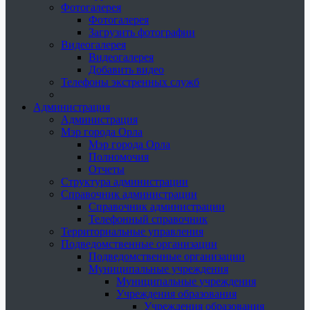
Фотогалерея
Фотогалерея
Загрузить фотографии
Видеогалерея
Видеогалерея
Добавить видео
Телефоны экстренных служб
Администрация
Администрация
Мэр города Орла
Мэр города Орла
Полномочия
Отчеты
Структура администрации
Справочник администрации
Справочник администрации
Телефонный справочник
Территориальные управления
Подведомственные организации
Подведомственные организации
Муниципальные учреждения
Муниципальные учреждения
Учреждения образования
Учреждения образования