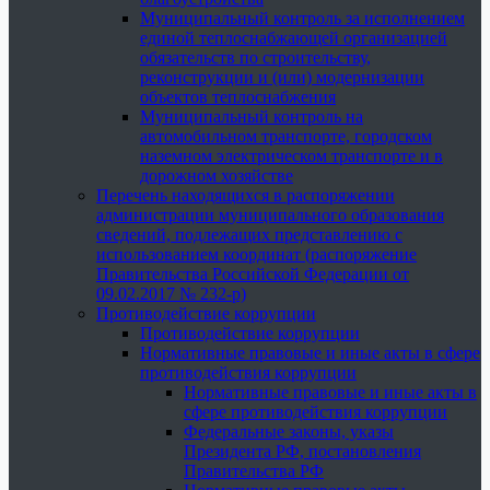
Муниципальный контроль за исполнением
единой теплоснабжающей организацией
обязательств по строительству,
реконструкции и (или) модернизации
объектов теплоснабжения
Муниципальный контроль на
автомобильном транспорте, городском
наземном электрическом транспорте и в
дорожном хозяйстве
Перечень находящихся в распоряжении
администрации муниципального образования
сведений, подлежащих представлению с
использованием координат (распоряжение
Правительства Российской Федерации от
09.02.2017 № 232-р)
Противодействие коррупции
Противодействие коррупции
Нормативные правовые и иные акты в сфере
противодействия коррупции
Нормативные правовые и иные акты в
сфере противодействия коррупции
Федеральные законы, указы
Президента РФ, постановления
Правительства РФ