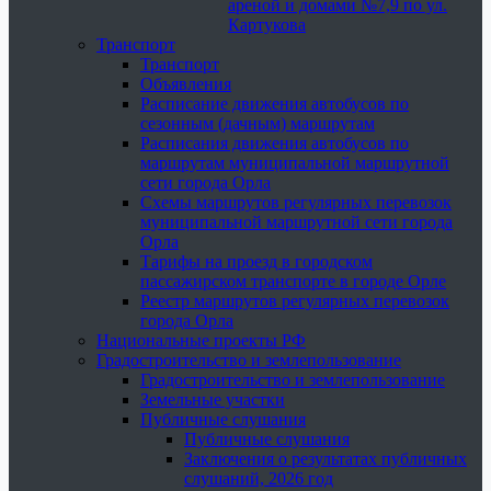
ареной и домами №7,9 по ул.
Картукова
Транспорт
Транспорт
Объявления
Расписание движения автобусов по
сезонным (дачным) маршрутам
Расписания движения автобусов по
маршрутам муниципальной маршрутной
сети города Орла
Схемы маршрутов регулярных перевозок
муниципальной маршрутной сети города
Орла
Тарифы на проезд в городском
пассажирском транспорте в городе Орле
Реестр маршрутов регулярных перевозок
города Орла
Национальные проекты РФ
Градостроительство и землепользование
Градостроительство и землепользование
Земельные участки
Публичные слушания
Публичные слушания
Заключения о результатах публичных
слушаний, 2026 год