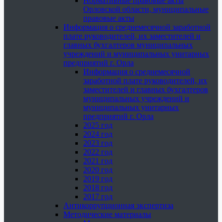
Нормативные правовые акты
Орловской области, муниципальные
правовые акты
Информация о среднемесячной заработной
плате руководителей, их заместителей и
главных бухгалтеров муниципальных
учреждений и муниципальных унитарных
предприятий г. Орла
Информация о среднемесячной
заработной плате руководителей, их
заместителей и главных бухгалтеров
муниципальных учреждений и
муниципальных унитарных
предприятий г. Орла
2025 год
2024 год
2023 год
2022 год
2021 год
2020 год
2019 год
2018 год
2017 год
Антикоррупционная экспертиза
Методические материалы