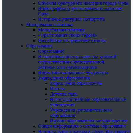
Объекты культурного наследия города Орла
Инфографика о достопримечательностях
Орла
Историко-культурная экспертиза
Молодёжная политика
Молодёжная политика
«Орёл помнит своих героев»
Российские студенческие отряды
Образование
Образование
Независимая оценка качества условий
осуществления образовательной
деятельности организациями
Нормативно-правовые документы
Учреждения образования
Учреждения образования
Школы
Детские сады
Негосударственные образовательные
учреждения
Учреждения дополнительного
образования
Прочие образовательные учреждения
Общая информация о системе образования
Национальные проекты в сфере образования