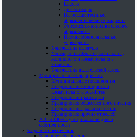
Школы
Детские сады
Негосударственные
образовательные учреждения
Учреждения дополнительного
образования
Прочие образовательные
учреждения
Учреждения культуры
Учреждения сферы строительства,
жилищного и коммунального
хозяйства
Учреждения издательской сферы
Муниципальные предприятия
Муниципальные предприятия
Предприятия жилищного и
коммунального хозяйства
Предприятия транспорта
Предприятия общественного питания
Предприятия здравоохранения
Предприятия прочих отраслей
АО со 100% муниципальной долей
собственности
Кадровое обеспечение
Кадровое обеспечение