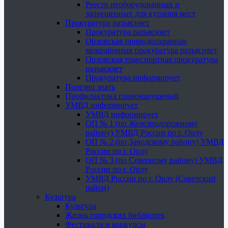
Реестр необорудованных и
запрещенных для купания мест
Прокуратура разъясняет
Прокуратура разъясняет
Орловская природоохранная
межрайонная прокуратура разъясняет
Орловская транспортная прокуратура
разъясняет
Прокуратура информирует
Полезно знать
Профилактика правонарушений
УМВД информирует
УМВД информирует
ОП № 1 (по Железнодорожному
району) УМВД России по г. Орлу
ОП № 2 (по Заводскому району) УМВД
России по г. Орлу
ОП № 3 (по Северному району) УМВД
России по г. Орлу
УМВД России по г. Орлу (Советский
район)
Культура
Культура
Жизнь городских библиотек
Фестивали и конкурсы