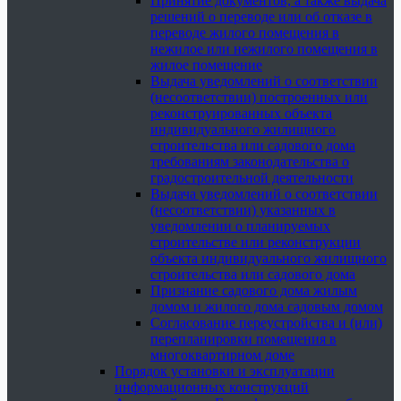
Принятие документов, а также выдача
решений о переводе или об отказе в
переводе жилого помещения в
нежилое или нежилого помещения в
жилое помещение
Выдача уведомлений о соответствии
(несоответствии) построенных или
реконструированных объекта
индивидуального жилищного
строительства или садового дома
требованиям законодательства о
градостроительной деятельности
Выдача уведомлений о соответствии
(несоответствии) указанных в
уведомлении о планируемых
строительстве или реконструкции
объекта индивидуального жилищного
строительства или садового дома
Признание садового дома жилым
домом и жилого дома садовым домом
Согласование переустройства и (или)
перепланировки помещения в
многоквартирном доме
Порядок установки и эксплуатации
информационных конструкций