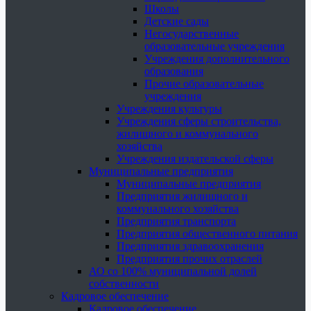
Школы
Детские сады
Негосударственные
образовательные учреждения
Учреждения дополнительного
образования
Прочие образовательные
учреждения
Учреждения культуры
Учреждения сферы строительства,
жилищного и коммунального
хозяйства
Учреждения издательской сферы
Муниципальные предприятия
Муниципальные предприятия
Предприятия жилищного и
коммунального хозяйства
Предприятия транспорта
Предприятия общественного питания
Предприятия здравоохранения
Предприятия прочих отраслей
АО со 100% муниципальной долей
собственности
Кадровое обеспечение
Кадровое обеспечение