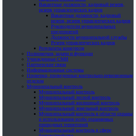
Вакантные должности, кадровый резерв,
резерв управленческих кадров
Вакантные должности, кадровый
резерв, резерв управленческих кадров
Руководители муниципальных
предприятий
Должности муниципальной службы
Резерв управленческих кадров
Результаты конкурсов
Полномочия, задачи и функции
Учрежденные СМИ
Партнерские связи
Информационные системы
Проверки, проведенные контрольно-ревизионным
отделом
Муниципальный контроль
Муниципальный контроль
Муниципальный лесной контроль
Муниципальный жилищный контроль
Муниципальный земельный контроль
Муниципальный контроль в области охраны
и использования особо охраняемых
природных территорий
Муниципальный контроль в сфере
благоустройства