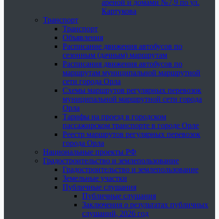
ареной и домами №7,9 по ул.
Картукова
Транспорт
Транспорт
Объявления
Расписание движения автобусов по
сезонным (дачным) маршрутам
Расписания движения автобусов по
маршрутам муниципальной маршрутной
сети города Орла
Схемы маршрутов регулярных перевозок
муниципальной маршрутной сети города
Орла
Тарифы на проезд в городском
пассажирском транспорте в городе Орле
Реестр маршрутов регулярных перевозок
города Орла
Национальные проекты РФ
Градостроительство и землепользование
Градостроительство и землепользование
Земельные участки
Публичные слушания
Публичные слушания
Заключения о результатах публичных
слушаний, 2026 год