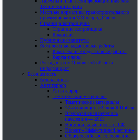
Адресный план Геоинформационная база
Технический архив
Местные нормативы градостроительного
проектирования МО «Город Орёл»
Страница застройщика
Страница застройщика
Комиссия
Публичные сервитуты
Комплексные кадастровые работы
Комплексные кадастровые работы
Карты-планы
Роскадастр по Орловской области
информирует
Безопасность
Безопасность
Антитеррор
Антитеррор
Тематические материалы
Тематические материалы
77-я годовщина Великой Победы
Всероссийская перепись
населения — 2021
Национальные проекты РФ
Проект «Эффективный регион»
Общероссийское голосование