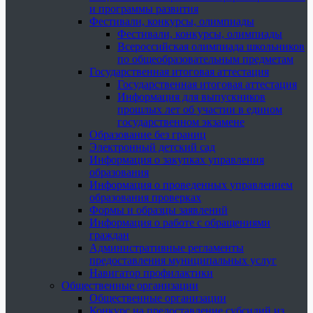
и программы развития
Фестивали, конкурсы, олимпиады
Фестивали, конкурсы, олимпиады
Всероссийская олимпиада школьников
по общеобразовательным предметам
Государственная итоговая аттестация
Государственная итоговая аттестация
Информация для выпускников
прошлых лет об участии в едином
государственном экзамене
Образование без границ
Электронный детский сад
Информация о закупках управления
образования
Информация о проведенных управлением
образования проверках
Формы и образцы заявлений
Информация о работе с обращениями
граждан
Административные регламенты
предоставления муниципальных услуг
Навигатор профилактики
Общественные организации
Общественные организации
Конкурс на предоставление субсидий из