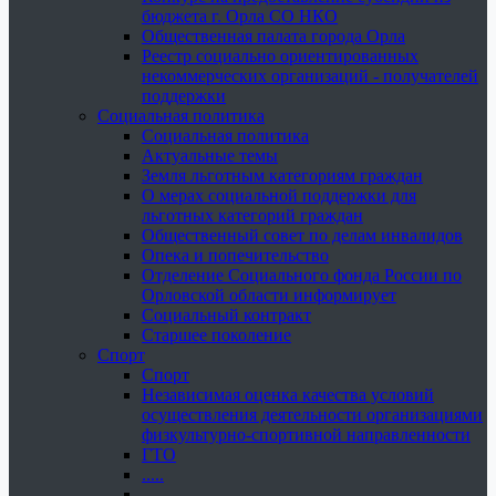
бюджета г. Орла СО НКО
Общественная палата города Орла
Реестр социально ориентированных
некоммерческих организаций - получателей
поддержки
Социальная политика
Социальная политика
Актуальные темы
Земля льготным категориям граждан
О мерах социальной поддержки для
льготных категорий граждан
Общественный совет по делам инвалидов
Опека и попечительство
Отделение Социального фонда России по
Орловской области информирует
Социальный контракт
Старшее поколение
Спорт
Спорт
Независимая оценка качества условий
осуществления деятельности организациями
физкультурно-спортивной направленности
ГТО
.....
......