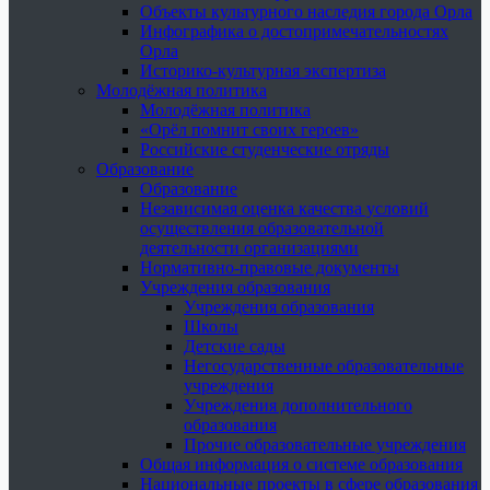
Объекты культурного наследия города Орла
Инфографика о достопримечательностях
Орла
Историко-культурная экспертиза
Молодёжная политика
Молодёжная политика
«Орёл помнит своих героев»
Российские студенческие отряды
Образование
Образование
Независимая оценка качества условий
осуществления образовательной
деятельности организациями
Нормативно-правовые документы
Учреждения образования
Учреждения образования
Школы
Детские сады
Негосударственные образовательные
учреждения
Учреждения дополнительного
образования
Прочие образовательные учреждения
Общая информация о системе образования
Национальные проекты в сфере образования