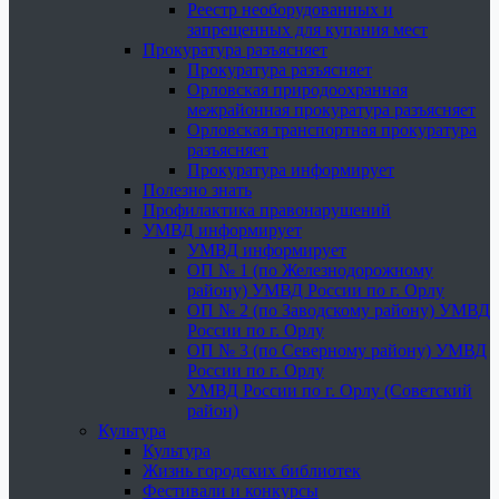
Реестр необорудованных и
запрещенных для купания мест
Прокуратура разъясняет
Прокуратура разъясняет
Орловская природоохранная
межрайонная прокуратура разъясняет
Орловская транспортная прокуратура
разъясняет
Прокуратура информирует
Полезно знать
Профилактика правонарушений
УМВД информирует
УМВД информирует
ОП № 1 (по Железнодорожному
району) УМВД России по г. Орлу
ОП № 2 (по Заводскому району) УМВД
России по г. Орлу
ОП № 3 (по Северному району) УМВД
России по г. Орлу
УМВД России по г. Орлу (Советский
район)
Культура
Культура
Жизнь городских библиотек
Фестивали и конкурсы