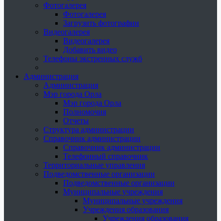
Фотогалерея
Фотогалерея
Загрузить фотографии
Видеогалерея
Видеогалерея
Добавить видео
Телефоны экстренных служб
Администрация
Администрация
Мэр города Орла
Мэр города Орла
Полномочия
Отчеты
Структура администрации
Справочник администрации
Справочник администрации
Телефонный справочник
Территориальные управления
Подведомственные организации
Подведомственные организации
Муниципальные учреждения
Муниципальные учреждения
Учреждения образования
Учреждения образования