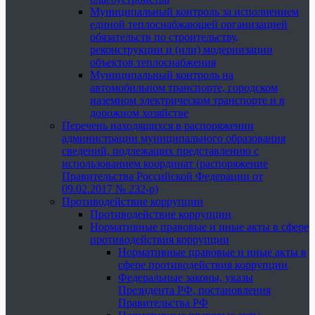
Муниципальный контроль за исполнением
единой теплоснабжающей организацией
обязательств по строительству,
реконструкции и (или) модернизации
объектов теплоснабжения
Муниципальный контроль на
автомобильном транспорте, городском
наземном электрическом транспорте и в
дорожном хозяйстве
Перечень находящихся в распоряжении
администрации муниципального образования
сведений, подлежащих представлению с
использованием координат (распоряжение
Правительства Российской Федерации от
09.02.2017 № 232-р)
Противодействие коррупции
Противодействие коррупции
Нормативные правовые и иные акты в сфере
противодействия коррупции
Нормативные правовые и иные акты в
сфере противодействия коррупции
Федеральные законы, указы
Президента РФ, постановления
Правительства РФ