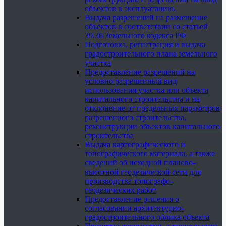
объектов в эксплуатацию.
Выдача разрешений на размещение
объектов в соответствии со статьей
39.36 Земельного кодекса РФ
Подготовка, регистрация и выдача
градостроительного плана земельного
участка
Предоставление разрешений на
условно разрешенный вид
использования участка или объекта
капитального строительства и на
отклонение от предельных параметров
разрешенного строительства,
реконструкции объектов капитального
строительства
Выдача картографического и
топографического материала, а также
сведений об исходной планово-
высотной геодезической сети для
производства топографо-
геодезических работ
Предоставление решения о
согласовании архитектурно-
градостроительного облика объекта