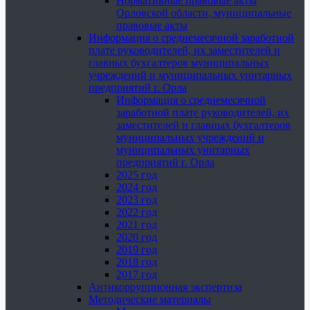
Нормативные правовые акты
Орловской области, муниципальные
правовые акты
Информация о среднемесячной заработной
плате руководителей, их заместителей и
главных бухгалтеров муниципальных
учреждений и муниципальных унитарных
предприятий г. Орла
Информация о среднемесячной
заработной плате руководителей, их
заместителей и главных бухгалтеров
муниципальных учреждений и
муниципальных унитарных
предприятий г. Орла
2025 год
2024 год
2023 год
2022 год
2021 год
2020 год
2019 год
2018 год
2017 год
Антикоррупционная экспертиза
Методические материалы