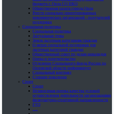
бюджета г. Орла СО НКО
Общественная палата города Орла
Реестр социально ориентированных
некоммерческих организаций - получателей
поддержки
Социальная политика
Социальная политика
Актуальные темы
Земля льготным категориям граждан
О мерах социальной поддержки для
льготных категорий граждан
Общественный совет по делам инвалидов
Опека и попечительство
Отделение Социального фонда России по
Орловской области информирует
Социальный контракт
Старшее поколение
Спорт
Спорт
Независимая оценка качества условий
осуществления деятельности организациями
физкультурно-спортивной направленности
ГТО
.....
......