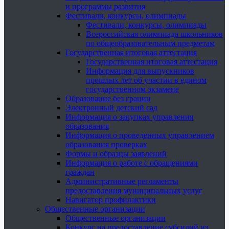
и программы развития
Фестивали, конкурсы, олимпиады
Фестивали, конкурсы, олимпиады
Всероссийская олимпиада школьников
по общеобразовательным предметам
Государственная итоговая аттестация
Государственная итоговая аттестация
Информация для выпускников
прошлых лет об участии в едином
государственном экзамене
Образование без границ
Электронный детский сад
Информация о закупках управления
образования
Информация о проведенных управлением
образования проверках
Формы и образцы заявлений
Информация о работе с обращениями
граждан
Административные регламенты
предоставления муниципальных услуг
Навигатор профилактики
Общественные организации
Общественные организации
Конкурс на предоставление субсидий из