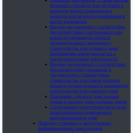
Принятие документов, а также выдача
решений о переводе или об отказе в
переводе жилого помещения в
нежилое или нежилого помещения в
жилое помещение
Выдача уведомлений о соответствии
(несоответствии) построенных или
реконструированных объекта
индивидуального жилищного
строительства или садового дома
требованиям законодательства о
градостроительной деятельности
Выдача уведомлений о соответствии
(несоответствии) указанных в
уведомлении о планируемых
строительстве или реконструкции
объекта индивидуального жилищного
строительства или садового дома
Признание садового дома жилым
домом и жилого дома садовым домом
Согласование переустройства и (или)
перепланировки помещения в
многоквартирном доме
Порядок установки и эксплуатации
информационных конструкций