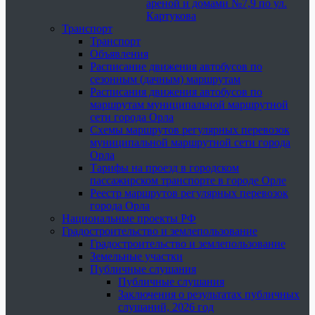
ареной и домами №7,9 по ул.
Картукова
Транспорт
Транспорт
Объявления
Расписание движения автобусов по
сезонным (дачным) маршрутам
Расписания движения автобусов по
маршрутам муниципальной маршрутной
сети города Орла
Схемы маршрутов регулярных перевозок
муниципальной маршрутной сети города
Орла
Тарифы на проезд в городском
пассажирском транспорте в городе Орле
Реестр маршрутов регулярных перевозок
города Орла
Национальные проекты РФ
Градостроительство и землепользование
Градостроительство и землепользование
Земельные участки
Публичные слушания
Публичные слушания
Заключения о результатах публичных
слушаний, 2026 год