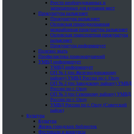
Реестр необорудованных и
запрещенных для купания мест
Прокуратура разъясняет
Прокуратура разъясняет
Орловская природоохранная
межрайонная прокуратура разъясняет
Орловская транспортная прокуратура
разъясняет
Прокуратура информирует
Полезно знать
Профилактика правонарушений
УМВД информирует
УМВД информирует
ОП № 1 (по Железнодорожному
району) УМВД России по г. Орлу
ОП № 2 (по Заводскому району) УМВД
России по г. Орлу
ОП № 3 (по Северному району) УМВД
России по г. Орлу
УМВД России по г. Орлу (Советский
район)
Культура
Культура
Жизнь городских библиотек
Фестивали и конкурсы