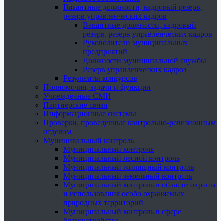
Вакантные должности, кадровый резерв,
резерв управленческих кадров
Вакантные должности, кадровый
резерв, резерв управленческих кадров
Руководители муниципальных
предприятий
Должности муниципальной службы
Резерв управленческих кадров
Результаты конкурсов
Полномочия, задачи и функции
Учрежденные СМИ
Партнерские связи
Информационные системы
Проверки, проведенные контрольно-ревизионным
отделом
Муниципальный контроль
Муниципальный контроль
Муниципальный лесной контроль
Муниципальный жилищный контроль
Муниципальный земельный контроль
Муниципальный контроль в области охраны
и использования особо охраняемых
природных территорий
Муниципальный контроль в сфере
благоустройства