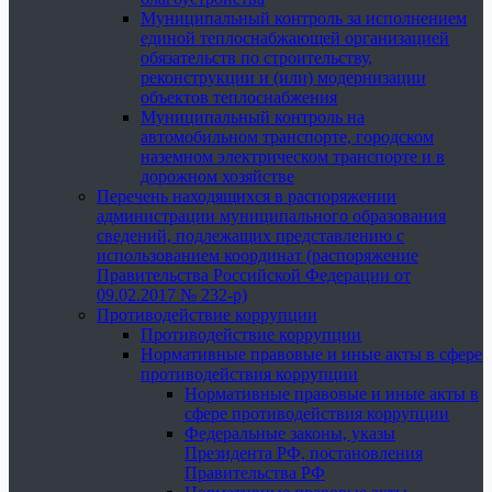
Муниципальный контроль за исполнением
единой теплоснабжающей организацией
обязательств по строительству,
реконструкции и (или) модернизации
объектов теплоснабжения
Муниципальный контроль на
автомобильном транспорте, городском
наземном электрическом транспорте и в
дорожном хозяйстве
Перечень находящихся в распоряжении
администрации муниципального образования
сведений, подлежащих представлению с
использованием координат (распоряжение
Правительства Российской Федерации от
09.02.2017 № 232-р)
Противодействие коррупции
Противодействие коррупции
Нормативные правовые и иные акты в сфере
противодействия коррупции
Нормативные правовые и иные акты в
сфере противодействия коррупции
Федеральные законы, указы
Президента РФ, постановления
Правительства РФ