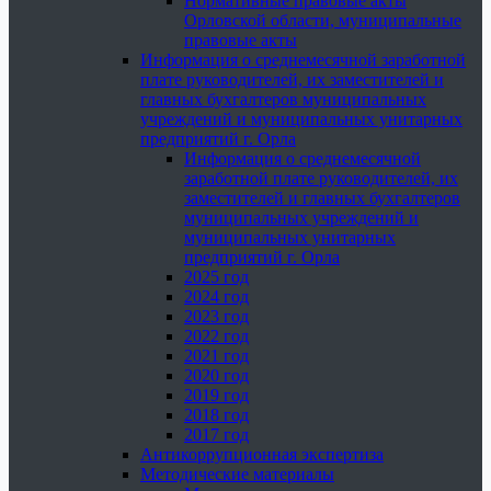
Нормативные правовые акты
Орловской области, муниципальные
правовые акты
Информация о среднемесячной заработной
плате руководителей, их заместителей и
главных бухгалтеров муниципальных
учреждений и муниципальных унитарных
предприятий г. Орла
Информация о среднемесячной
заработной плате руководителей, их
заместителей и главных бухгалтеров
муниципальных учреждений и
муниципальных унитарных
предприятий г. Орла
2025 год
2024 год
2023 год
2022 год
2021 год
2020 год
2019 год
2018 год
2017 год
Антикоррупционная экспертиза
Методические материалы