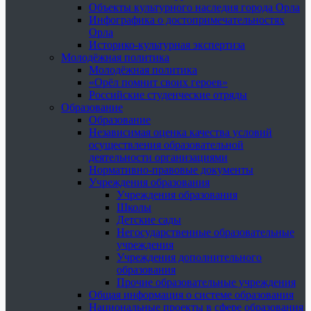
Объекты культурного наследия города Орла
Инфографика о достопримечательностях
Орла
Историко-культурная экспертиза
Молодёжная политика
Молодёжная политика
«Орёл помнит своих героев»
Российские студенческие отряды
Образование
Образование
Независимая оценка качества условий
осуществления образовательной
деятельности организациями
Нормативно-правовые документы
Учреждения образования
Учреждения образования
Школы
Детские сады
Негосударственные образовательные
учреждения
Учреждения дополнительного
образования
Прочие образовательные учреждения
Общая информация о системе образования
Национальные проекты в сфере образования