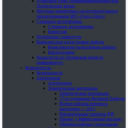
Адресный план Геоинформационная база
Технический архив
Местные нормативы градостроительного
проектирования МО «Город Орёл»
Страница застройщика
Страница застройщика
Комиссия
Публичные сервитуты
Комплексные кадастровые работы
Комплексные кадастровые работы
Карты-планы
Роскадастр по Орловской области
информирует
Безопасность
Безопасность
Антитеррор
Антитеррор
Тематические материалы
Тематические материалы
77-я годовщина Великой Победы
Всероссийская перепись
населения — 2021
Национальные проекты РФ
Проект «Эффективный регион»
Общероссийское голосование