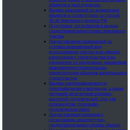
объектов в эксплуатацию.
Выдача разрешений на размещение
объектов в соответствии со статьей
39.36 Земельного кодекса РФ
Подготовка, регистрация и выдача
градостроительного плана земельного
участка
Предоставление разрешений на
условно разрешенный вид
использования участка или объекта
капитального строительства и на
отклонение от предельных параметров
разрешенного строительства,
реконструкции объектов капитального
строительства
Выдача картографического и
топографического материала, а также
сведений об исходной планово-
высотной геодезической сети для
производства топографо-
геодезических работ
Предоставление решения о
согласовании архитектурно-
градостроительного облика объекта