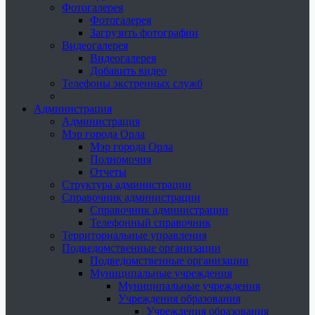
Фотогалерея
Фотогалерея
Загрузить фотографии
Видеогалерея
Видеогалерея
Добавить видео
Телефоны экстренных служб
Администрация
Администрация
Мэр города Орла
Мэр города Орла
Полномочия
Отчеты
Структура администрации
Справочник администрации
Справочник администрации
Телефонный справочник
Территориальные управления
Подведомственные организации
Подведомственные организации
Муниципальные учреждения
Муниципальные учреждения
Учреждения образования
Учреждения образования