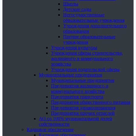
Школы
Детские сады
Негосударственные
образовательные учреждения
Учреждения дополнительного
образования
Прочие образовательные
учреждения
Учреждения культуры
Учреждения сферы строительства,
жилищного и коммунального
хозяйства
Учреждения издательской сферы
Муниципальные предприятия
Муниципальные предприятия
Предприятия жилищного и
коммунального хозяйства
Предприятия транспорта
Предприятия общественного питания
Предприятия здравоохранения
Предприятия прочих отраслей
АО со 100% муниципальной долей
собственности
Кадровое обеспечение
Кадровое обеспечение