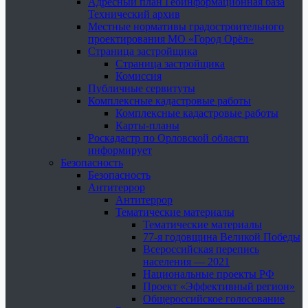
Адресный план Геоинформационная база
Технический архив
Местные нормативы градостроительного
проектирования МО «Город Орёл»
Страница застройщика
Страница застройщика
Комиссия
Публичные сервитуты
Комплексные кадастровые работы
Комплексные кадастровые работы
Карты-планы
Роскадастр по Орловской области
информирует
Безопасность
Безопасность
Антитеррор
Антитеррор
Тематические материалы
Тематические материалы
77-я годовщина Великой Победы
Всероссийская перепись
населения — 2021
Национальные проекты РФ
Проект «Эффективный регион»
Общероссийское голосование