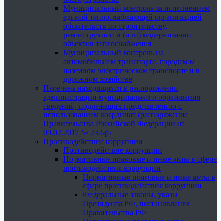
Муниципальный контроль за исполнением
единой теплоснабжающей организацией
обязательств по строительству,
реконструкции и (или) модернизации
объектов теплоснабжения
Муниципальный контроль на
автомобильном транспорте, городском
наземном электрическом транспорте и в
дорожном хозяйстве
Перечень находящихся в распоряжении
администрации муниципального образования
сведений, подлежащих представлению с
использованием координат (распоряжение
Правительства Российской Федерации от
09.02.2017 № 232-р)
Противодействие коррупции
Противодействие коррупции
Нормативные правовые и иные акты в сфере
противодействия коррупции
Нормативные правовые и иные акты в
сфере противодействия коррупции
Федеральные законы, указы
Президента РФ, постановления
Правительства РФ