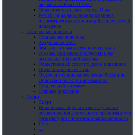
бюджета г. Орла СО НКО
Общественная палата города Орла
Реестр социально ориентированных
некоммерческих организаций - получателей
поддержки
Социальная политика
Социальная политика
Актуальные темы
Земля льготным категориям граждан
О мерах социальной поддержки для
льготных категорий граждан
Общественный совет по делам инвалидов
Опека и попечительство
Отделение Социального фонда России по
Орловской области информирует
Социальный контракт
Старшее поколение
Спорт
Спорт
Независимая оценка качества условий
осуществления деятельности организациями
физкультурно-спортивной направленности
ГТО
.....
......