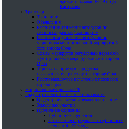
ареной и домами №7,9 по ул.
Картукова
Транспорт
Транспорт
Объявления
Расписание движения автобусов по
сезонным (дачным) маршрутам
Расписания движения автобусов по
маршрутам муниципальной маршрутной
сети города Орла
Схемы маршрутов регулярных перевозок
муниципальной маршрутной сети города
Орла
Тарифы на проезд в городском
пассажирском транспорте в городе Орле
Реестр маршрутов регулярных перевозок
города Орла
Национальные проекты РФ
Градостроительство и землепользование
Градостроительство и землепользование
Земельные участки
Публичные слушания
Публичные слушания
Заключения о результатах публичных
слушаний, 2026 год