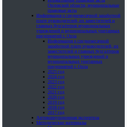
Нормативные правовые акты
Орловской области, муниципальные
правовые акты
Информация о среднемесячной заработной
плате руководителей, их заместителей и
главных бухгалтеров муниципальных
учреждений и муниципальных унитарных
предприятий г. Орла
Информация о среднемесячной
заработной плате руководителей, их
заместителей и главных бухгалтеров
муниципальных учреждений и
муниципальных унитарных
предприятий г. Орла
2025 год
2024 год
2023 год
2022 год
2021 год
2020 год
2019 год
2018 год
2017 год
Антикоррупционная экспертиза
Методические материалы