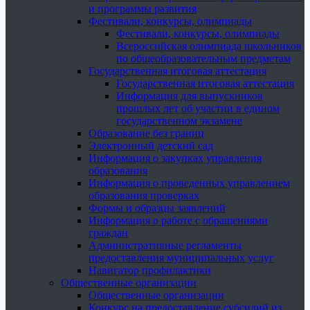
и программы развития
Фестивали, конкурсы, олимпиады
Фестивали, конкурсы, олимпиады
Всероссийская олимпиада школьников
по общеобразовательным предметам
Государственная итоговая аттестация
Государственная итоговая аттестация
Информация для выпускников
прошлых лет об участии в едином
государственном экзамене
Образование без границ
Электронный детский сад
Информация о закупках управления
образования
Информация о проведенных управлением
образования проверках
Формы и образцы заявлений
Информация о работе с обращениями
граждан
Административные регламенты
предоставления муниципальных услуг
Навигатор профилактики
Общественные организации
Общественные организации
Конкурс на предоставление субсидий из