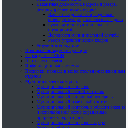
Вакантные должности, кадровый резерв,
резерв управленческих кадров
Вакантные должности, кадровый
резерв, резерв управленческих кадров
Руководители муниципальных
предприятий
Должности муниципальной службы
Резерв управленческих кадров
Результаты конкурсов
Полномочия, задачи и функции
Учрежденные СМИ
Партнерские связи
Информационные системы
Проверки, проведенные контрольно-ревизионным
отделом
Муниципальный контроль
Муниципальный контроль
Муниципальный лесной контроль
Муниципальный жилищный контроль
Муниципальный земельный контроль
Муниципальный контроль в области охраны
и использования особо охраняемых
природных территорий
Муниципальный контроль в сфере
благоустройства