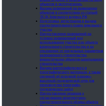
объектов в эксплуатацию.
Выдача разрешений на размещение
объектов в соответствии со статьей
39.36 Земельного кодекса РФ
Подготовка, регистрация и выдача
градостроительного плана земельного
участка
Предоставление разрешений на
условно разрешенный вид
использования участка или объекта
капитального строительства и на
отклонение от предельных параметров
разрешенного строительства,
реконструкции объектов капитального
строительства
Выдача картографического и
топографического материала, а также
сведений об исходной планово-
высотной геодезической сети для
производства топографо-
геодезических работ
Предоставление решения о
согласовании архитектурно-
градостроительного облика объекта