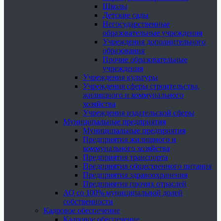
Школы
Детские сады
Негосударственные
образовательные учреждения
Учреждения дополнительного
образования
Прочие образовательные
учреждения
Учреждения культуры
Учреждения сферы строительства,
жилищного и коммунального
хозяйства
Учреждения издательской сферы
Муниципальные предприятия
Муниципальные предприятия
Предприятия жилищного и
коммунального хозяйства
Предприятия транспорта
Предприятия общественного питания
Предприятия здравоохранения
Предприятия прочих отраслей
АО со 100% муниципальной долей
собственности
Кадровое обеспечение
Кадровое обеспечение