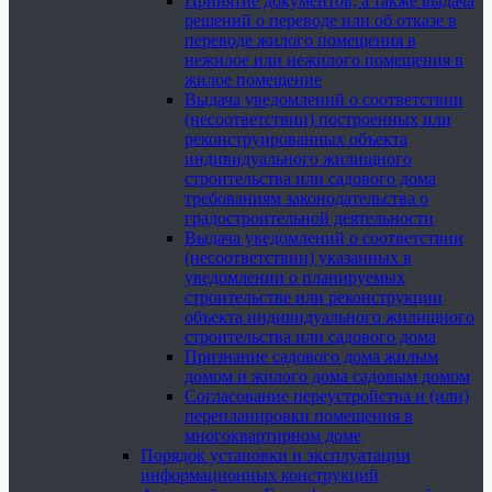
Принятие документов, а также выдача
решений о переводе или об отказе в
переводе жилого помещения в
нежилое или нежилого помещения в
жилое помещение
Выдача уведомлений о соответствии
(несоответствии) построенных или
реконструированных объекта
индивидуального жилищного
строительства или садового дома
требованиям законодательства о
градостроительной деятельности
Выдача уведомлений о соответствии
(несоответствии) указанных в
уведомлении о планируемых
строительстве или реконструкции
объекта индивидуального жилищного
строительства или садового дома
Признание садового дома жилым
домом и жилого дома садовым домом
Согласование переустройства и (или)
перепланировки помещения в
многоквартирном доме
Порядок установки и эксплуатации
информационных конструкций