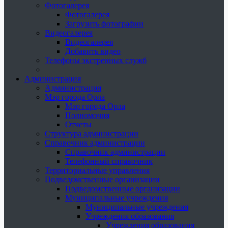
Фотогалерея
Фотогалерея
Загрузить фотографии
Видеогалерея
Видеогалерея
Добавить видео
Телефоны экстренных служб
Администрация
Администрация
Мэр города Орла
Мэр города Орла
Полномочия
Отчеты
Структура администрации
Справочник администрации
Справочник администрации
Телефонный справочник
Территориальные управления
Подведомственные организации
Подведомственные организации
Муниципальные учреждения
Муниципальные учреждения
Учреждения образования
Учреждения образования