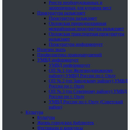
Реестр необорудованных и
запрещенных для купания мест
Прокуратура разъясняет
Прокуратура разъясняет
Орловская природоохранная
межрайонная прокуратура разъясняет
Орловская транспортная прокуратура
разъясняет
Прокуратура информирует
Полезно знать
Профилактика правонарушений
УМВД информирует
УМВД информирует
ОП № 1 (по Железнодорожному
району) УМВД России по г. Орлу
ОП № 2 (по Заводскому району) УМВД
России по г. Орлу
ОП № 3 (по Северному району) УМВД
России по г. Орлу
УМВД России по г. Орлу (Советский
район)
Культура
Культура
Жизнь городских библиотек
Фестивали и конкурсы