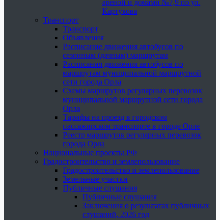
ареной и домами №7,9 по ул.
Картукова
Транспорт
Транспорт
Объявления
Расписание движения автобусов по
сезонным (дачным) маршрутам
Расписания движения автобусов по
маршрутам муниципальной маршрутной
сети города Орла
Схемы маршрутов регулярных перевозок
муниципальной маршрутной сети города
Орла
Тарифы на проезд в городском
пассажирском транспорте в городе Орле
Реестр маршрутов регулярных перевозок
города Орла
Национальные проекты РФ
Градостроительство и землепользование
Градостроительство и землепользование
Земельные участки
Публичные слушания
Публичные слушания
Заключения о результатах публичных
слушаний, 2026 год