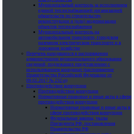
Муниципальный контроль за исполнением
единой теплоснабжающей организацией
обязательств по строительству,
реконструкции и (или) модернизации
объектов теплоснабжения
Муниципальный контроль на
автомобильном транспорте, городском
наземном электрическом транспорте и в
дорожном хозяйстве
Перечень находящихся в распоряжении
администрации муниципального образования
сведений, подлежащих представлению с
использованием координат (распоряжение
Правительства Российской Федерации от
09.02.2017 № 232-р)
Противодействие коррупции
Противодействие коррупции
Нормативные правовые и иные акты в сфере
противодействия коррупции
Нормативные правовые и иные акты в
сфере противодействия коррупции
Федеральные законы, указы
Президента РФ, постановления
Правительства РФ