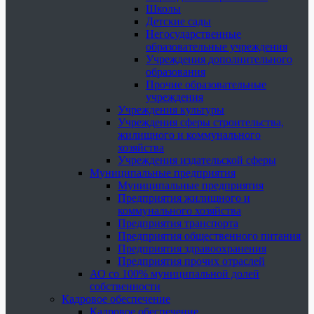
Школы
Детские сады
Негосударственные
образовательные учреждения
Учреждения дополнительного
образования
Прочие образовательные
учреждения
Учреждения культуры
Учреждения сферы строительства,
жилищного и коммунального
хозяйства
Учреждения издательской сферы
Муниципальные предприятия
Муниципальные предприятия
Предприятия жилищного и
коммунального хозяйства
Предприятия транспорта
Предприятия общественного питания
Предприятия здравоохранения
Предприятия прочих отраслей
АО со 100% муниципальной долей
собственности
Кадровое обеспечение
Кадровое обеспечение