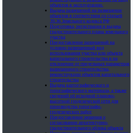
объектов в эксплуатацию.
Выдача разрешений на размещение
объектов в соответствии со статьей
39.36 Земельного кодекса РФ
Подготовка, регистрация и выдача
градостроительного плана земельного
участка
Предоставление разрешений на
условно разрешенный вид
использования участка или объекта
капитального строительства и на
отклонение от предельных параметров
разрешенного строительства,
реконструкции объектов капитального
строительства
Выдача картографического и
топографического материала, а также
сведений об исходной планово-
высотной геодезической сети для
производства топографо-
геодезических работ
Предоставление решения о
согласовании архитектурно-
градостроительного облика объекта