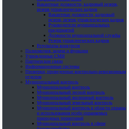
Вакантные должности, кадровый резерв,
резерв управленческих кадров
Вакантные должности, кадровый
резерв, резерв управленческих кадров
Руководители муниципальных
предприятий
Должности муниципальной службы
Резерв управленческих кадров
Результаты конкурсов
Полномочия, задачи и функции
Учрежденные СМИ
Партнерские связи
Информационные системы
Проверки, проведенные контрольно-ревизионным
отделом
Муниципальный контроль
Муниципальный контроль
Муниципальный лесной контроль
Муниципальный жилищный контроль
Муниципальный земельный контроль
Муниципальный контроль в области охраны
и использования особо охраняемых
природных территорий
Муниципальный контроль в сфере
благоустройства