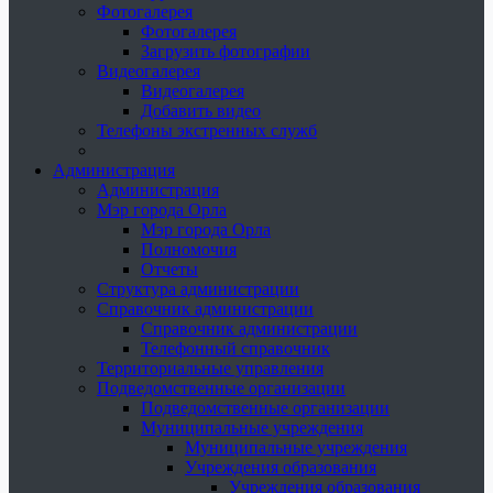
Фотогалерея
Фотогалерея
Загрузить фотографии
Видеогалерея
Видеогалерея
Добавить видео
Телефоны экстренных служб
Администрация
Администрация
Мэр города Орла
Мэр города Орла
Полномочия
Отчеты
Структура администрации
Справочник администрации
Справочник администрации
Телефонный справочник
Территориальные управления
Подведомственные организации
Подведомственные организации
Муниципальные учреждения
Муниципальные учреждения
Учреждения образования
Учреждения образования