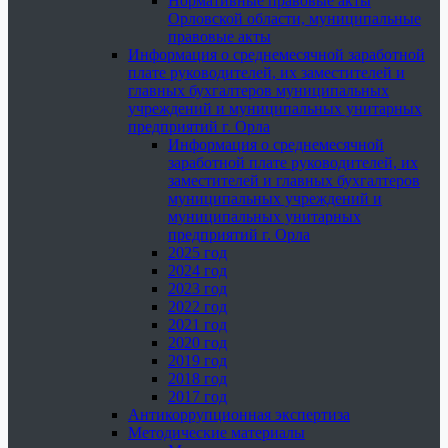
Нормативные правовые акты
Орловской области, муниципальные
правовые акты
Информация о среднемесячной заработной
плате руководителей, их заместителей и
главных бухгалтеров муниципальных
учреждений и муниципальных унитарных
предприятий г. Орла
Информация о среднемесячной
заработной плате руководителей, их
заместителей и главных бухгалтеров
муниципальных учреждений и
муниципальных унитарных
предприятий г. Орла
2025 год
2024 год
2023 год
2022 год
2021 год
2020 год
2019 год
2018 год
2017 год
Антикоррупционная экспертиза
Методические материалы