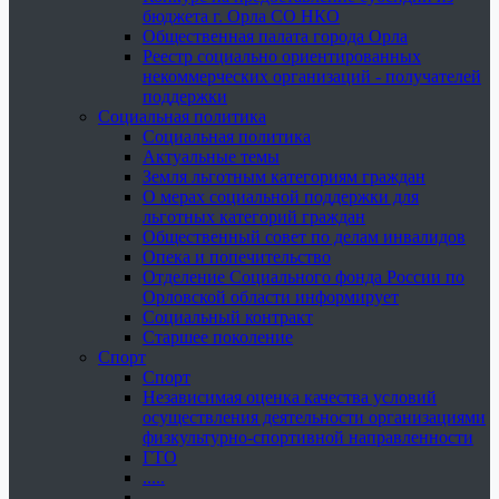
бюджета г. Орла СО НКО
Общественная палата города Орла
Реестр социально ориентированных
некоммерческих организаций - получателей
поддержки
Социальная политика
Социальная политика
Актуальные темы
Земля льготным категориям граждан
О мерах социальной поддержки для
льготных категорий граждан
Общественный совет по делам инвалидов
Опека и попечительство
Отделение Социального фонда России по
Орловской области информирует
Социальный контракт
Старшее поколение
Спорт
Спорт
Независимая оценка качества условий
осуществления деятельности организациями
физкультурно-спортивной направленности
ГТО
.....
......