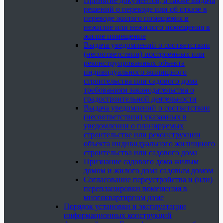
Принятие документов, а также выдача
решений о переводе или об отказе в
переводе жилого помещения в
нежилое или нежилого помещения в
жилое помещение
Выдача уведомлений о соответствии
(несоответствии) построенных или
реконструированных объекта
индивидуального жилищного
строительства или садового дома
требованиям законодательства о
градостроительной деятельности
Выдача уведомлений о соответствии
(несоответствии) указанных в
уведомлении о планируемых
строительстве или реконструкции
объекта индивидуального жилищного
строительства или садового дома
Признание садового дома жилым
домом и жилого дома садовым домом
Согласование переустройства и (или)
перепланировки помещения в
многоквартирном доме
Порядок установки и эксплуатации
информационных конструкций