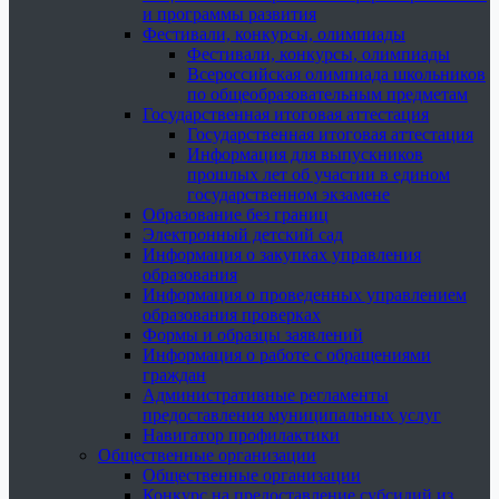
и программы развития
Фестивали, конкурсы, олимпиады
Фестивали, конкурсы, олимпиады
Всероссийская олимпиада школьников
по общеобразовательным предметам
Государственная итоговая аттестация
Государственная итоговая аттестация
Информация для выпускников
прошлых лет об участии в едином
государственном экзамене
Образование без границ
Электронный детский сад
Информация о закупках управления
образования
Информация о проведенных управлением
образования проверках
Формы и образцы заявлений
Информация о работе с обращениями
граждан
Административные регламенты
предоставления муниципальных услуг
Навигатор профилактики
Общественные организации
Общественные организации
Конкурс на предоставление субсидий из