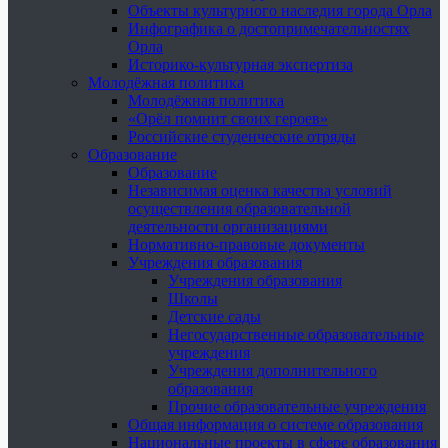
Объекты культурного наследия города Орла
Инфографика о достопримечательностях
Орла
Историко-культурная экспертиза
Молодёжная политика
Молодёжная политика
«Орёл помнит своих героев»
Российские студенческие отряды
Образование
Образование
Независимая оценка качества условий
осуществления образовательной
деятельности организациями
Нормативно-правовые документы
Учреждения образования
Учреждения образования
Школы
Детские сады
Негосударственные образовательные
учреждения
Учреждения дополнительного
образования
Прочие образовательные учреждения
Общая информация о системе образования
Национальные проекты в сфере образования