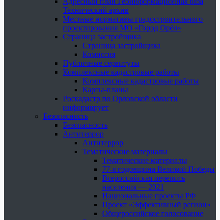
Адресный план Геоинформационная база
Технический архив
Местные нормативы градостроительного
проектирования МО «Город Орёл»
Страница застройщика
Страница застройщика
Комиссия
Публичные сервитуты
Комплексные кадастровые работы
Комплексные кадастровые работы
Карты-планы
Роскадастр по Орловской области
информирует
Безопасность
Безопасность
Антитеррор
Антитеррор
Тематические материалы
Тематические материалы
77-я годовщина Великой Победы
Всероссийская перепись
населения — 2021
Национальные проекты РФ
Проект «Эффективный регион»
Общероссийское голосование