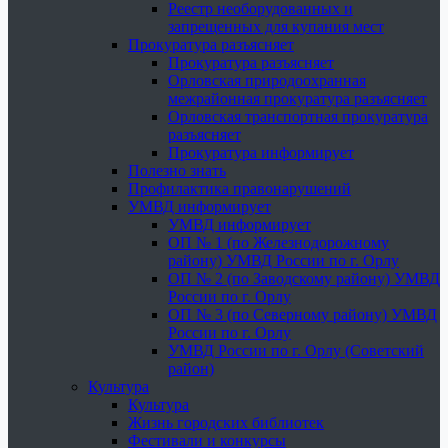
Реестр необорудованных и
запрещенных для купания мест
Прокуратура разъясняет
Прокуратура разъясняет
Орловская природоохранная
межрайонная прокуратура разъясняет
Орловская транспортная прокуратура
разъясняет
Прокуратура информирует
Полезно знать
Профилактика правонарушений
УМВД информирует
УМВД информирует
ОП № 1 (по Железнодорожному
району) УМВД России по г. Орлу
ОП № 2 (по Заводскому району) УМВД
России по г. Орлу
ОП № 3 (по Северному району) УМВД
России по г. Орлу
УМВД России по г. Орлу (Советский
район)
Культура
Культура
Жизнь городских библиотек
Фестивали и конкурсы