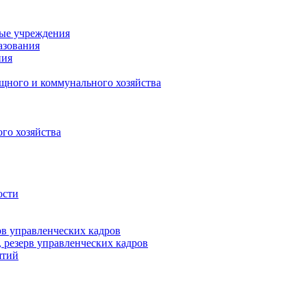
ные учреждения
азования
ния
щного и коммунального хозяйства
го хозяйства
ости
рв управленческих кадров
 резерв управленческих кадров
ятий