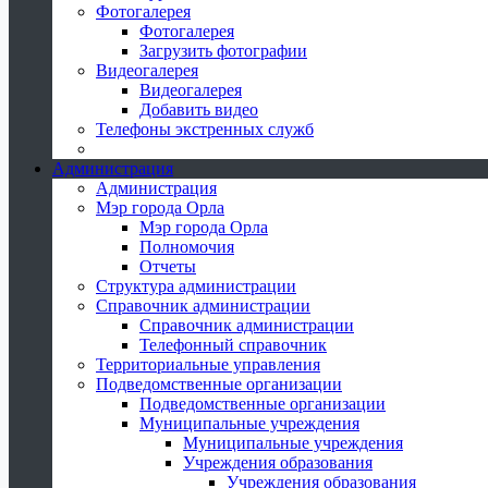
Фотогалерея
Фотогалерея
Загрузить фотографии
Видеогалерея
Видеогалерея
Добавить видео
Телефоны экстренных служб
Администрация
Администрация
Мэр города Орла
Мэр города Орла
Полномочия
Отчеты
Структура администрации
Справочник администрации
Справочник администрации
Телефонный справочник
Территориальные управления
Подведомственные организации
Подведомственные организации
Муниципальные учреждения
Муниципальные учреждения
Учреждения образования
Учреждения образования