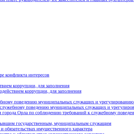
ре конфликта интересов
твием коррупции, для заполнения
одействием коррупции, для заполнения
ебному поведению муниципальных служащих и урегулированию 
 служебному поведению муниципальных служащих и урегулиро
 города Орла по соблюдению требований к служебному повед
с бывшим государственным, муниципальным служащим
е и обязательствах имущественного характера