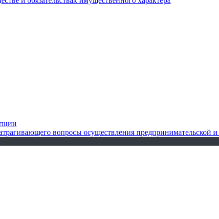
ществе и обязательствах имущественного характера
упции
 затрагивающего вопросы осуществления предпринимательской и