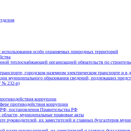
отделом
 использования особо охраняемых природных территорий
йства
ой теплоснабжающей организацией обязательств по строительс
ранспорте, городском наземном электрическом транспорте и в 
ции муниципального образования сведений, подлежащих предст
 № 232-р)
противодействия коррупции
фере противодействия коррупции
 РФ, постановления Правительства РФ
 области, муниципальные правовые акты
ате руководителей, их заместителей и главных бухгалтеров м
ой плате руководителей, их заместителей и главных бухгалте