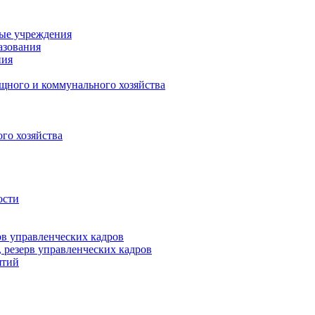
ные учреждения
азования
ния
щного и коммунального хозяйства
го хозяйства
ости
рв управленческих кадров
 резерв управленческих кадров
ятий