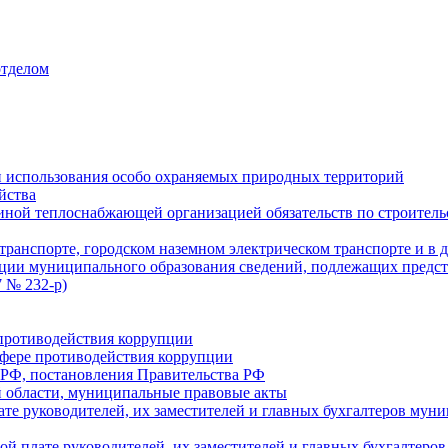
отделом
 использования особо охраняемых природных территорий
йства
ой теплоснабжающей организацией обязательств по строительс
ранспорте, городском наземном электрическом транспорте и в 
ции муниципального образования сведений, подлежащих предст
 № 232-р)
противодействия коррупции
фере противодействия коррупции
 РФ, постановления Правительства РФ
 области, муниципальные правовые акты
ате руководителей, их заместителей и главных бухгалтеров м
ой плате руководителей, их заместителей и главных бухгалте