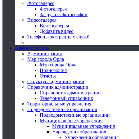
Фотогалерея
Фотогалерея
Загрузить фотографии
Видеогалерея
Видеогалерея
Добавить видео
Телефоны экстренных служб
Администрация
Администрация
Мэр города Орла
Мэр города Орла
Полномочия
Отчеты
Структура администрации
Справочник администрации
Справочник администрации
Телефонный справочник
Территориальные управления
Подведомственные организации
Подведомственные организации
Муниципальные учреждения
Муниципальные учреждения
Учреждения образования
Учреждения образования