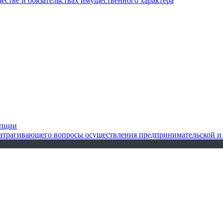
ществе и обязательствах имущественного характера
упции
 затрагивающего вопросы осуществления предпринимательской и