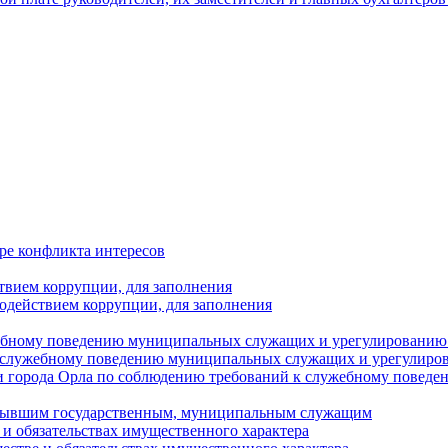
ре конфликта интересов
твием коррупции, для заполнения
одействием коррупции, для заполнения
ебному поведению муниципальных служащих и урегулированию 
 служебному поведению муниципальных служащих и урегулиро
 города Орла по соблюдению требований к служебному повед
с бывшим государственным, муниципальным служащим
е и обязательствах имущественного характера