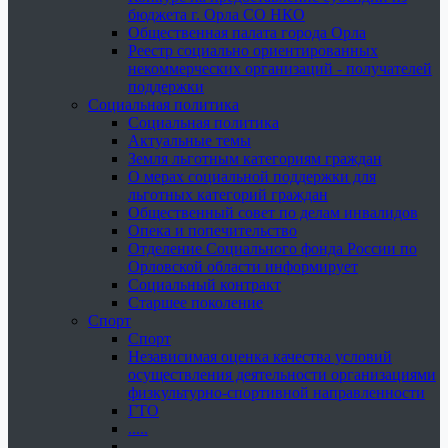
бюджета г. Орла СО НКО
Общественная палата города Орла
Реестр социально ориентированных
некоммерческих организаций - получателей
поддержки
Социальная политика
Социальная политика
Актуальные темы
Земля льготным категориям граждан
О мерах социальной поддержки для
льготных категорий граждан
Общественный совет по делам инвалидов
Опека и попечительство
Отделение Социального фонда России по
Орловской области информирует
Социальный контракт
Старшее поколение
Спорт
Спорт
Независимая оценка качества условий
осуществления деятельности организациями
физкультурно-спортивной направленности
ГТО
.....
......