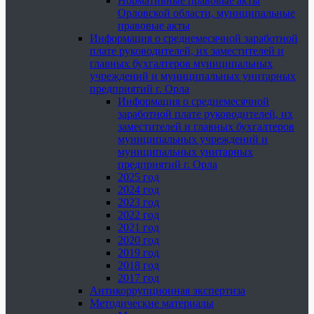
Нормативные правовые акты
Орловской области, муниципальные
правовые акты
Информация о среднемесячной заработной
плате руководителей, их заместителей и
главных бухгалтеров муниципальных
учреждений и муниципальных унитарных
предприятий г. Орла
Информация о среднемесячной
заработной плате руководителей, их
заместителей и главных бухгалтеров
муниципальных учреждений и
муниципальных унитарных
предприятий г. Орла
2025 год
2024 год
2023 год
2022 год
2021 год
2020 год
2019 год
2018 год
2017 год
Антикоррупционная экспертиза
Методические материалы