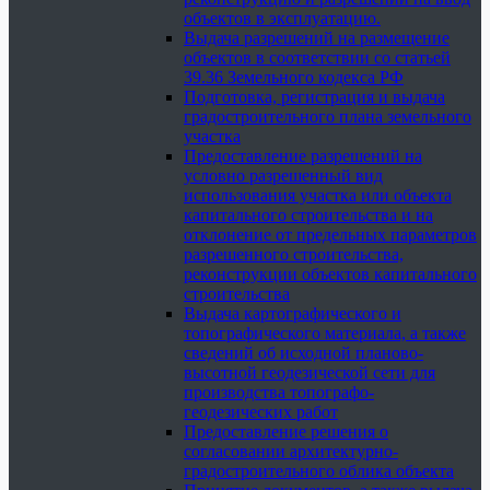
объектов в эксплуатацию.
Выдача разрешений на размещение
объектов в соответствии со статьей
39.36 Земельного кодекса РФ
Подготовка, регистрация и выдача
градостроительного плана земельного
участка
Предоставление разрешений на
условно разрешенный вид
использования участка или объекта
капитального строительства и на
отклонение от предельных параметров
разрешенного строительства,
реконструкции объектов капитального
строительства
Выдача картографического и
топографического материала, а также
сведений об исходной планово-
высотной геодезической сети для
производства топографо-
геодезических работ
Предоставление решения о
согласовании архитектурно-
градостроительного облика объекта