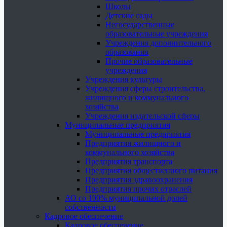
Школы
Детские сады
Негосударственные
образовательные учреждения
Учреждения дополнительного
образования
Прочие образовательные
учреждения
Учреждения культуры
Учреждения сферы строительства,
жилищного и коммунального
хозяйства
Учреждения издательской сферы
Муниципальные предприятия
Муниципальные предприятия
Предприятия жилищного и
коммунального хозяйства
Предприятия транспорта
Предприятия общественного питания
Предприятия здравоохранения
Предприятия прочих отраслей
АО со 100% муниципальной долей
собственности
Кадровое обеспечение
Кадровое обеспечение