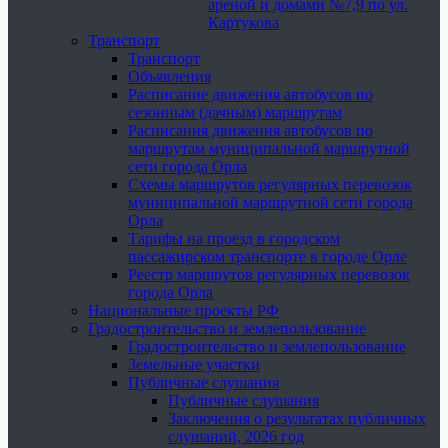
ареной и домами №7,9 по ул.
Картукова
Транспорт
Транспорт
Объявления
Расписание движения автобусов по
сезонным (дачным) маршрутам
Расписания движения автобусов по
маршрутам муниципальной маршрутной
сети города Орла
Схемы маршрутов регулярных перевозок
муниципальной маршрутной сети города
Орла
Тарифы на проезд в городском
пассажирском транспорте в городе Орле
Реестр маршрутов регулярных перевозок
города Орла
Национальные проекты РФ
Градостроительство и землепользование
Градостроительство и землепользование
Земельные участки
Публичные слушания
Публичные слушания
Заключения о результатах публичных
слушаний, 2026 год