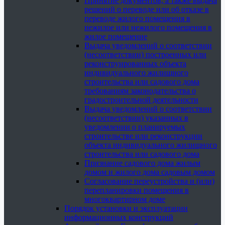
Принятие документов, а также выдача
решений о переводе или об отказе в
переводе жилого помещения в
нежилое или нежилого помещения в
жилое помещение
Выдача уведомлений о соответствии
(несоответствии) построенных или
реконструированных объекта
индивидуального жилищного
строительства или садового дома
требованиям законодательства о
градостроительной деятельности
Выдача уведомлений о соответствии
(несоответствии) указанных в
уведомлении о планируемых
строительстве или реконструкции
объекта индивидуального жилищного
строительства или садового дома
Признание садового дома жилым
домом и жилого дома садовым домом
Согласование переустройства и (или)
перепланировки помещения в
многоквартирном доме
Порядок установки и эксплуатации
информационных конструкций