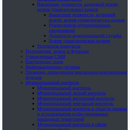
Вакантные должности, кадровый резерв,
резерв управленческих кадров
Вакантные должности, кадровый
резерв, резерв управленческих кадров
Руководители муниципальных
предприятий
Должности муниципальной службы
Резерв управленческих кадров
Результаты конкурсов
Полномочия, задачи и функции
Учрежденные СМИ
Партнерские связи
Информационные системы
Проверки, проведенные контрольно-ревизионным
отделом
Муниципальный контроль
Муниципальный контроль
Муниципальный лесной контроль
Муниципальный жилищный контроль
Муниципальный земельный контроль
Муниципальный контроль в области охраны
и использования особо охраняемых
природных территорий
Муниципальный контроль в сфере
благоустройства