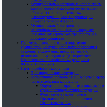
Муниципальный контроль за исполнением
единой теплоснабжающей организацией
обязательств по строительству,
реконструкции и (или) модернизации
объектов теплоснабжения
Муниципальный контроль на
автомобильном транспорте, городском
наземном электрическом транспорте и в
дорожном хозяйстве
Перечень находящихся в распоряжении
администрации муниципального образования
сведений, подлежащих представлению с
использованием координат (распоряжение
Правительства Российской Федерации от
09.02.2017 № 232-р)
Противодействие коррупции
Противодействие коррупции
Нормативные правовые и иные акты в сфере
противодействия коррупции
Нормативные правовые и иные акты в
сфере противодействия коррупции
Федеральные законы, указы
Президента РФ, постановления
Правительства РФ