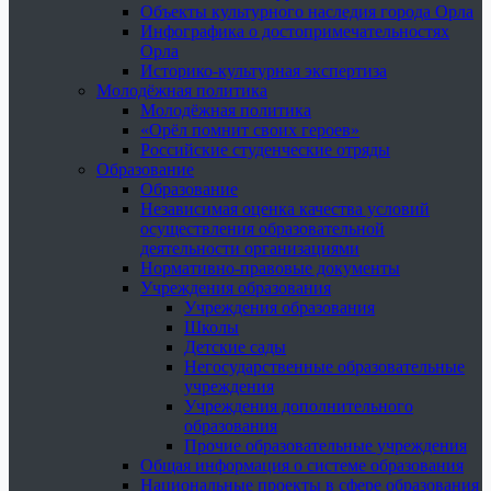
Объекты культурного наследия города Орла
Инфографика о достопримечательностях
Орла
Историко-культурная экспертиза
Молодёжная политика
Молодёжная политика
«Орёл помнит своих героев»
Российские студенческие отряды
Образование
Образование
Независимая оценка качества условий
осуществления образовательной
деятельности организациями
Нормативно-правовые документы
Учреждения образования
Учреждения образования
Школы
Детские сады
Негосударственные образовательные
учреждения
Учреждения дополнительного
образования
Прочие образовательные учреждения
Общая информация о системе образования
Национальные проекты в сфере образования