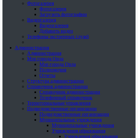
Фотогалерея
Фотогалерея
Загрузить фотографии
Видеогалерея
Видеогалерея
Добавить видео
Телефоны экстренных служб
Администрация
Администрация
Мэр города Орла
Мэр города Орла
Полномочия
Отчеты
Структура администрации
Справочник администрации
Справочник администрации
Телефонный справочник
Территориальные управления
Подведомственные организации
Подведомственные организации
Муниципальные учреждения
Муниципальные учреждения
Учреждения образования
Учреждения образования