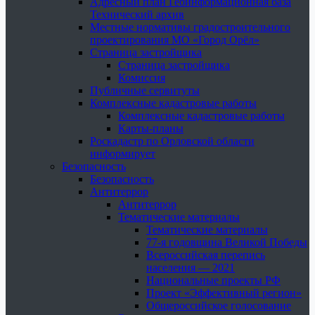
Адресный план Геоинформационная база
Технический архив
Местные нормативы градостроительного
проектирования МО «Город Орёл»
Страница застройщика
Страница застройщика
Комиссия
Публичные сервитуты
Комплексные кадастровые работы
Комплексные кадастровые работы
Карты-планы
Роскадастр по Орловской области
информирует
Безопасность
Безопасность
Антитеррор
Антитеррор
Тематические материалы
Тематические материалы
77-я годовщина Великой Победы
Всероссийская перепись
населения — 2021
Национальные проекты РФ
Проект «Эффективный регион»
Общероссийское голосование