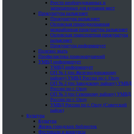
Реестр необорудованных и
запрещенных для купания мест
Прокуратура разъясняет
Прокуратура разъясняет
Орловская природоохранная
межрайонная прокуратура разъясняет
Орловская транспортная прокуратура
разъясняет
Прокуратура информирует
Полезно знать
Профилактика правонарушений
УМВД информирует
УМВД информирует
ОП № 1 (по Железнодорожному
району) УМВД России по г. Орлу
ОП № 2 (по Заводскому району) УМВД
России по г. Орлу
ОП № 3 (по Северному району) УМВД
России по г. Орлу
УМВД России по г. Орлу (Советский
район)
Культура
Культура
Жизнь городских библиотек
Фестивали и конкурсы