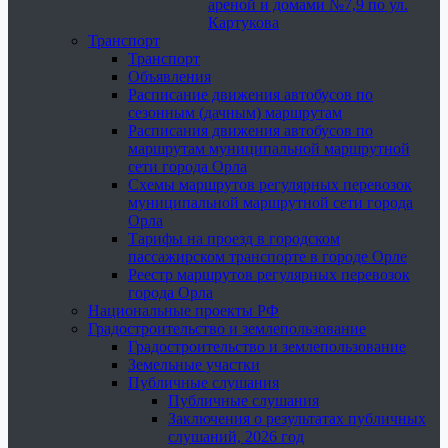
ареной и домами №7,9 по ул.
Картукова
Транспорт
Транспорт
Объявления
Расписание движения автобусов по
сезонным (дачным) маршрутам
Расписания движения автобусов по
маршрутам муниципальной маршрутной
сети города Орла
Схемы маршрутов регулярных перевозок
муниципальной маршрутной сети города
Орла
Тарифы на проезд в городском
пассажирском транспорте в городе Орле
Реестр маршрутов регулярных перевозок
города Орла
Национальные проекты РФ
Градостроительство и землепользование
Градостроительство и землепользование
Земельные участки
Публичные слушания
Публичные слушания
Заключения о результатах публичных
слушаний, 2026 год