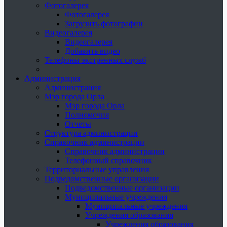
Фотогалерея
Фотогалерея
Загрузить фотографии
Видеогалерея
Видеогалерея
Добавить видео
Телефоны экстренных служб
Администрация
Администрация
Мэр города Орла
Мэр города Орла
Полномочия
Отчеты
Структура администрации
Справочник администрации
Справочник администрации
Телефонный справочник
Территориальные управления
Подведомственные организации
Подведомственные организации
Муниципальные учреждения
Муниципальные учреждения
Учреждения образования
Учреждения образования