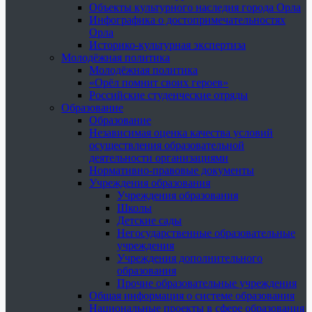
Объекты культурного наследия города Орла
Инфографика о достопримечательностях
Орла
Историко-культурная экспертиза
Молодёжная политика
Молодёжная политика
«Орёл помнит своих героев»
Российские студенческие отряды
Образование
Образование
Независимая оценка качества условий
осуществления образовательной
деятельности организациями
Нормативно-правовые документы
Учреждения образования
Учреждения образования
Школы
Детские сады
Негосударственные образовательные
учреждения
Учреждения дополнительного
образования
Прочие образовательные учреждения
Общая информация о системе образования
Национальные проекты в сфере образования