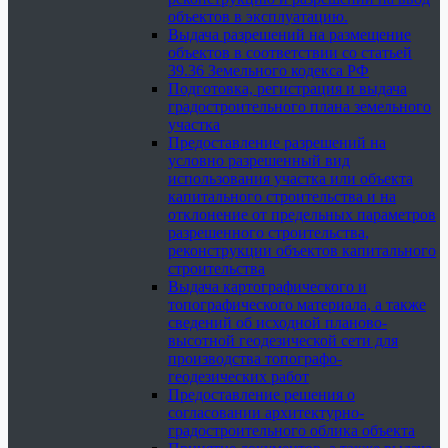
объектов в эксплуатацию.
Выдача разрешений на размещение
объектов в соответствии со статьей
39.36 Земельного кодекса РФ
Подготовка, регистрация и выдача
градостроительного плана земельного
участка
Предоставление разрешений на
условно разрешенный вид
использования участка или объекта
капитального строительства и на
отклонение от предельных параметров
разрешенного строительства,
реконструкции объектов капитального
строительства
Выдача картографического и
топографического материала, а также
сведений об исходной планово-
высотной геодезической сети для
производства топографо-
геодезических работ
Предоставление решения о
согласовании архитектурно-
градостроительного облика объекта