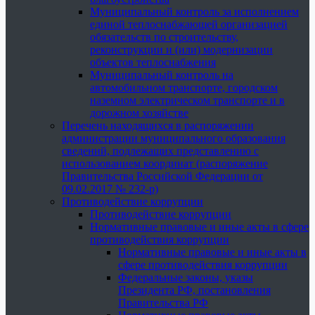
Муниципальный контроль за исполнением
единой теплоснабжающей организацией
обязательств по строительству,
реконструкции и (или) модернизации
объектов теплоснабжения
Муниципальный контроль на
автомобильном транспорте, городском
наземном электрическом транспорте и в
дорожном хозяйстве
Перечень находящихся в распоряжении
администрации муниципального образования
сведений, подлежащих представлению с
использованием координат (распоряжение
Правительства Российской Федерации от
09.02.2017 № 232-р)
Противодействие коррупции
Противодействие коррупции
Нормативные правовые и иные акты в сфере
противодействия коррупции
Нормативные правовые и иные акты в
сфере противодействия коррупции
Федеральные законы, указы
Президента РФ, постановления
Правительства РФ