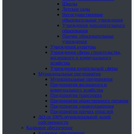
Школы
Детские сады
Негосударственные
образовательные учреждения
Учреждения дополнительного
образования
Прочие образовательные
учреждения
Учреждения культуры
Учреждения сферы строительства,
жилищного и коммунального
хозяйства
Учреждения издательской сферы
Муниципальные предприятия
Муниципальные предприятия
Предприятия жилищного и
коммунального хозяйства
Предприятия транспорта
Предприятия общественного питания
Предприятия здравоохранения
Предприятия прочих отраслей
АО со 100% муниципальной долей
собственности
Кадровое обеспечение
Кадровое обеспечение