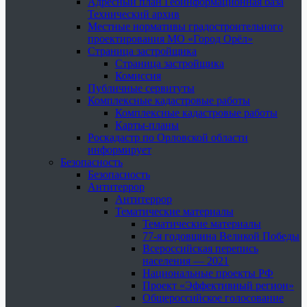
Адресный план Геоинформационная база
Технический архив
Местные нормативы градостроительного
проектирования МО «Город Орёл»
Страница застройщика
Страница застройщика
Комиссия
Публичные сервитуты
Комплексные кадастровые работы
Комплексные кадастровые работы
Карты-планы
Роскадастр по Орловской области
информирует
Безопасность
Безопасность
Антитеррор
Антитеррор
Тематические материалы
Тематические материалы
77-я годовщина Великой Победы
Всероссийская перепись
населения — 2021
Национальные проекты РФ
Проект «Эффективный регион»
Общероссийское голосование