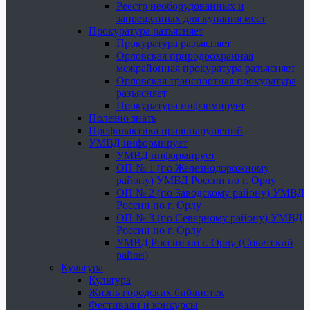
Реестр необорудованных и
запрещенных для купания мест
Прокуратура разъясняет
Прокуратура разъясняет
Орловская природоохранная
межрайонная прокуратура разъясняет
Орловская транспортная прокуратура
разъясняет
Прокуратура информирует
Полезно знать
Профилактика правонарушений
УМВД информирует
УМВД информирует
ОП № 1 (по Железнодорожному
району) УМВД России по г. Орлу
ОП № 2 (по Заводскому району) УМВД
России по г. Орлу
ОП № 3 (по Северному району) УМВД
России по г. Орлу
УМВД России по г. Орлу (Советский
район)
Культура
Культура
Жизнь городских библиотек
Фестивали и конкурсы