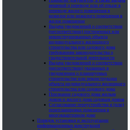
Принятие документов, а также выдача
решений о переводе или об отказе в
переводе жилого помещения в
нежилое или нежилого помещения в
жилое помещение
Выдача уведомлений о соответствии
(несоответствии) построенных или
реконструированных объекта
индивидуального жилищного
строительства или садового дома
требованиям законодательства о
градостроительной деятельности
Выдача уведомлений о соответствии
(несоответствии) указанных в
уведомлении о планируемых
строительстве или реконструкции
объекта индивидуального жилищного
строительства или садового дома
Признание садового дома жилым
домом и жилого дома садовым домом
Согласование переустройства и (или)
перепланировки помещения в
многоквартирном доме
Порядок установки и эксплуатации
информационных конструкций