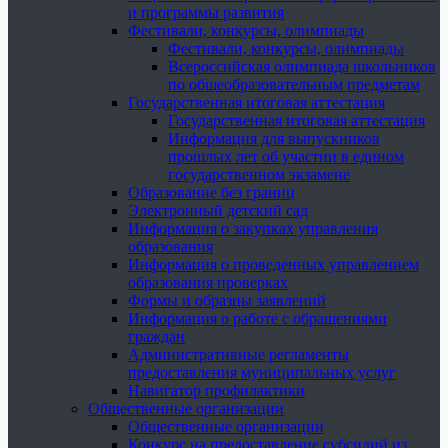
и программы развития
Фестивали, конкурсы, олимпиады
Фестивали, конкурсы, олимпиады
Всероссийская олимпиада школьников
по общеобразовательным предметам
Государственная итоговая аттестация
Государственная итоговая аттестация
Информация для выпускников
прошлых лет об участии в едином
государственном экзамене
Образование без границ
Электронный детский сад
Информация о закупках управления
образования
Информация о проведенных управлением
образования проверках
Формы и образцы заявлений
Информация о работе с обращениями
граждан
Административные регламенты
предоставления муниципальных услуг
Навигатор профилактики
Общественные организации
Общественные организации
Конкурс на предоставление субсидий из