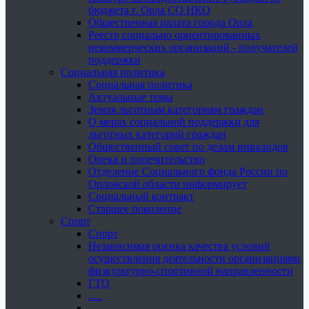
бюджета г. Орла СО НКО
Общественная палата города Орла
Реестр социально ориентированных
некоммерческих организаций - получателей
поддержки
Социальная политика
Социальная политика
Актуальные темы
Земля льготным категориям граждан
О мерах социальной поддержки для
льготных категорий граждан
Общественный совет по делам инвалидов
Опека и попечительство
Отделение Социального фонда России по
Орловской области информирует
Социальный контракт
Старшее поколение
Спорт
Спорт
Независимая оценка качества условий
осуществления деятельности организациями
физкультурно-спортивной направленности
ГТО
.....
......