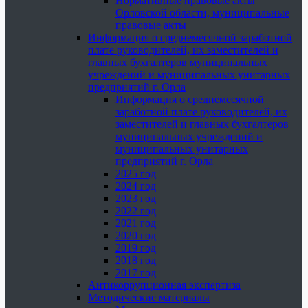
Нормативные правовые акты
Орловской области, муниципальные
правовые акты
Информация о среднемесячной заработной
плате руководителей, их заместителей и
главных бухгалтеров муниципальных
учреждений и муниципальных унитарных
предприятий г. Орла
Информация о среднемесячной
заработной плате руководителей, их
заместителей и главных бухгалтеров
муниципальных учреждений и
муниципальных унитарных
предприятий г. Орла
2025 год
2024 год
2023 год
2022 год
2021 год
2020 год
2019 год
2018 год
2017 год
Антикоррупционная экспертиза
Методические материалы