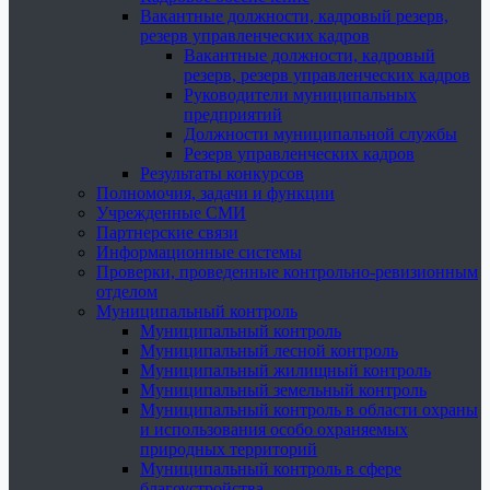
Вакантные должности, кадровый резерв,
резерв управленческих кадров
Вакантные должности, кадровый
резерв, резерв управленческих кадров
Руководители муниципальных
предприятий
Должности муниципальной службы
Резерв управленческих кадров
Результаты конкурсов
Полномочия, задачи и функции
Учрежденные СМИ
Партнерские связи
Информационные системы
Проверки, проведенные контрольно-ревизионным
отделом
Муниципальный контроль
Муниципальный контроль
Муниципальный лесной контроль
Муниципальный жилищный контроль
Муниципальный земельный контроль
Муниципальный контроль в области охраны
и использования особо охраняемых
природных территорий
Муниципальный контроль в сфере
благоустройства