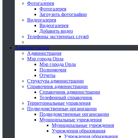
Фотогалерея
Фотогалерея
Загрузить фотографии
Видеогалерея
Видеогалерея
Добавить видео
Телефоны экстренных служб
Администрация
Администрация
Мэр города Орла
Мэр города Орла
Полномочия
Отчеты
Структура администрации
Справочник администрации
Справочник администрации
Телефонный справочник
Территориальные управления
Подведомственные организации
Подведомственные организации
Муниципальные учреждения
Муниципальные учреждения
Учреждения образования
Учреждения образования