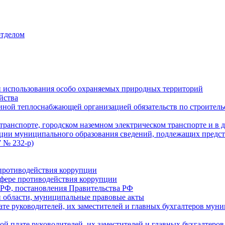
отделом
 использования особо охраняемых природных территорий
йства
ой теплоснабжающей организацией обязательств по строительс
ранспорте, городском наземном электрическом транспорте и в 
ции муниципального образования сведений, подлежащих предст
 № 232-р)
противодействия коррупции
фере противодействия коррупции
 РФ, постановления Правительства РФ
 области, муниципальные правовые акты
ате руководителей, их заместителей и главных бухгалтеров м
ой плате руководителей, их заместителей и главных бухгалте