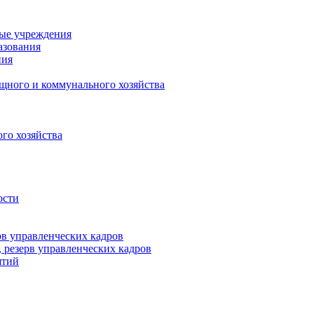
ные учреждения
азования
ния
щного и коммунального хозяйства
го хозяйства
ости
рв управленческих кадров
 резерв управленческих кадров
ятий