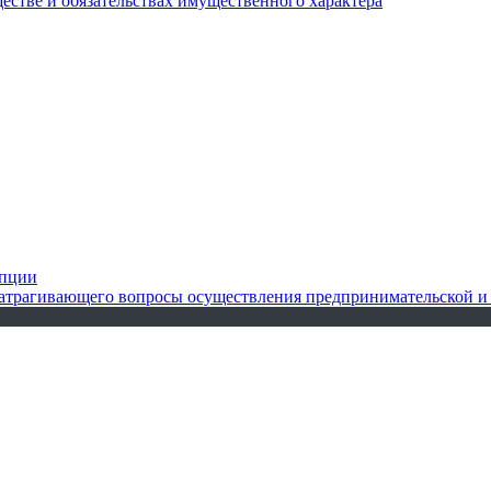
ществе и обязательствах имущественного характера
упции
 затрагивающего вопросы осуществления предпринимательской и