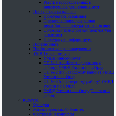
Реестр необорудованных и
запрещенных для купания мест
Прокуратура разъясняет
Прокуратура разъясняет
Орловская природоохранная
межрайонная прокуратура разъясняет
Орловская транспортная прокуратура
разъясняет
Прокуратура информирует
Полезно знать
Профилактика правонарушений
УМВД информирует
УМВД информирует
ОП № 1 (по Железнодорожному
району) УМВД России по г. Орлу
ОП № 2 (по Заводскому району) УМВД
России по г. Орлу
ОП № 3 (по Северному району) УМВД
России по г. Орлу
УМВД России по г. Орлу (Советский
район)
Культура
Культура
Жизнь городских библиотек
Фестивали и конкурсы