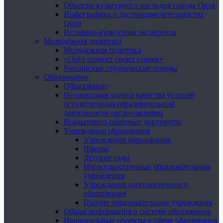
Объекты культурного наследия города Орла
Инфографика о достопримечательностях
Орла
Историко-культурная экспертиза
Молодёжная политика
Молодёжная политика
«Орёл помнит своих героев»
Российские студенческие отряды
Образование
Образование
Независимая оценка качества условий
осуществления образовательной
деятельности организациями
Нормативно-правовые документы
Учреждения образования
Учреждения образования
Школы
Детские сады
Негосударственные образовательные
учреждения
Учреждения дополнительного
образования
Прочие образовательные учреждения
Общая информация о системе образования
Национальные проекты в сфере образования