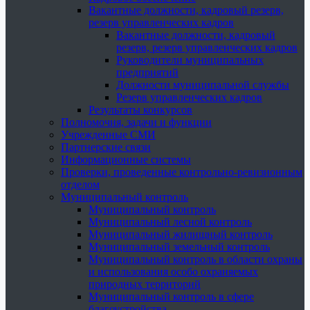
Вакантные должности, кадровый резерв,
резерв управленческих кадров
Вакантные должности, кадровый
резерв, резерв управленческих кадров
Руководители муниципальных
предприятий
Должности муниципальной службы
Резерв управленческих кадров
Результаты конкурсов
Полномочия, задачи и функции
Учрежденные СМИ
Партнерские связи
Информационные системы
Проверки, проведенные контрольно-ревизионным
отделом
Муниципальный контроль
Муниципальный контроль
Муниципальный лесной контроль
Муниципальный жилищный контроль
Муниципальный земельный контроль
Муниципальный контроль в области охраны
и использования особо охраняемых
природных территорий
Муниципальный контроль в сфере
благоустройства