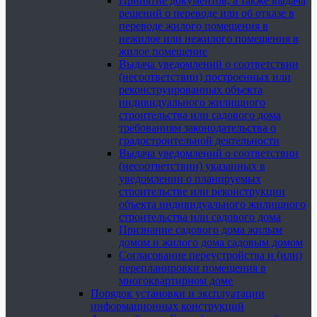
Принятие документов, а также выдача
решений о переводе или об отказе в
переводе жилого помещения в
нежилое или нежилого помещения в
жилое помещение
Выдача уведомлений о соответствии
(несоответствии) построенных или
реконструированных объекта
индивидуального жилищного
строительства или садового дома
требованиям законодательства о
градостроительной деятельности
Выдача уведомлений о соответствии
(несоответствии) указанных в
уведомлении о планируемых
строительстве или реконструкции
объекта индивидуального жилищного
строительства или садового дома
Признание садового дома жилым
домом и жилого дома садовым домом
Согласование переустройства и (или)
перепланировки помещения в
многоквартирном доме
Порядок установки и эксплуатации
информационных конструкций