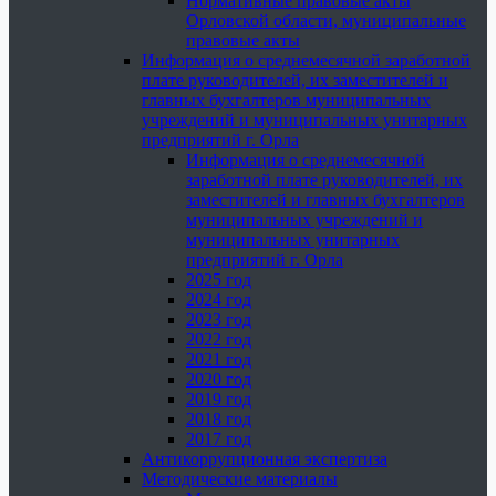
Нормативные правовые акты
Орловской области, муниципальные
правовые акты
Информация о среднемесячной заработной
плате руководителей, их заместителей и
главных бухгалтеров муниципальных
учреждений и муниципальных унитарных
предприятий г. Орла
Информация о среднемесячной
заработной плате руководителей, их
заместителей и главных бухгалтеров
муниципальных учреждений и
муниципальных унитарных
предприятий г. Орла
2025 год
2024 год
2023 год
2022 год
2021 год
2020 год
2019 год
2018 год
2017 год
Антикоррупционная экспертиза
Методические материалы