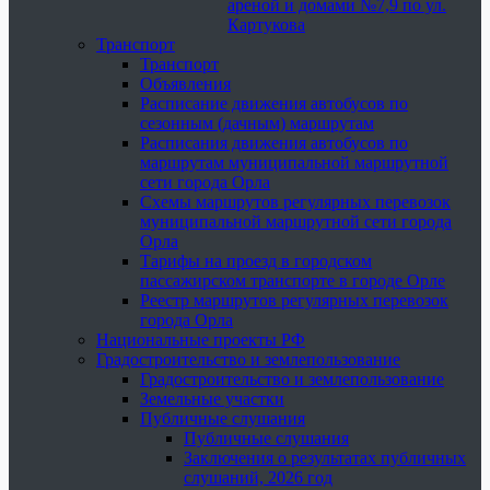
ареной и домами №7,9 по ул.
Картукова
Транспорт
Транспорт
Объявления
Расписание движения автобусов по
сезонным (дачным) маршрутам
Расписания движения автобусов по
маршрутам муниципальной маршрутной
сети города Орла
Схемы маршрутов регулярных перевозок
муниципальной маршрутной сети города
Орла
Тарифы на проезд в городском
пассажирском транспорте в городе Орле
Реестр маршрутов регулярных перевозок
города Орла
Национальные проекты РФ
Градостроительство и землепользование
Градостроительство и землепользование
Земельные участки
Публичные слушания
Публичные слушания
Заключения о результатах публичных
слушаний, 2026 год