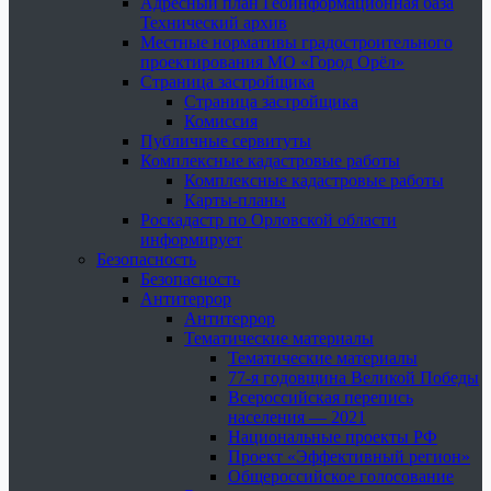
Адресный план Геоинформационная база
Технический архив
Местные нормативы градостроительного
проектирования МО «Город Орёл»
Страница застройщика
Страница застройщика
Комиссия
Публичные сервитуты
Комплексные кадастровые работы
Комплексные кадастровые работы
Карты-планы
Роскадастр по Орловской области
информирует
Безопасность
Безопасность
Антитеррор
Антитеррор
Тематические материалы
Тематические материалы
77-я годовщина Великой Победы
Всероссийская перепись
населения — 2021
Национальные проекты РФ
Проект «Эффективный регион»
Общероссийское голосование