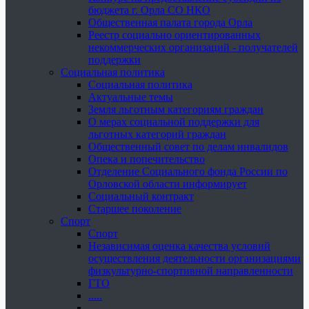
бюджета г. Орла СО НКО
Общественная палата города Орла
Реестр социально ориентированных
некоммерческих организаций - получателей
поддержки
Социальная политика
Социальная политика
Актуальные темы
Земля льготным категориям граждан
О мерах социальной поддержки для
льготных категорий граждан
Общественный совет по делам инвалидов
Опека и попечительство
Отделение Социального фонда России по
Орловской области информирует
Социальный контракт
Старшее поколение
Спорт
Спорт
Независимая оценка качества условий
осуществления деятельности организациями
физкультурно-спортивной направленности
ГТО
.....
......