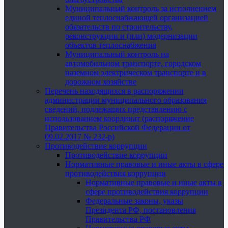
Муниципальный контроль за исполнением
единой теплоснабжающей организацией
обязательств по строительству,
реконструкции и (или) модернизации
объектов теплоснабжения
Муниципальный контроль на
автомобильном транспорте, городском
наземном электрическом транспорте и в
дорожном хозяйстве
Перечень находящихся в распоряжении
администрации муниципального образования
сведений, подлежащих представлению с
использованием координат (распоряжение
Правительства Российской Федерации от
09.02.2017 № 232-р)
Противодействие коррупции
Противодействие коррупции
Нормативные правовые и иные акты в сфере
противодействия коррупции
Нормативные правовые и иные акты в
сфере противодействия коррупции
Федеральные законы, указы
Президента РФ, постановления
Правительства РФ