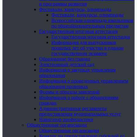
и программы развития
Фестивали, конкурсы, олимпиады
Фестивали, конкурсы, олимпиады
Всероссийская олимпиада школьников
по общеобразовательным предметам
Государственная итоговая аттестация
Государственная итоговая аттестация
Информация для выпускников
прошлых лет об участии в едином
государственном экзамене
Образование без границ
Электронный детский сад
Информация о закупках управления
образования
Информация о проведенных управлением
образования проверках
Формы и образцы заявлений
Информация о работе с обращениями
граждан
Административные регламенты
предоставления муниципальных услуг
Навигатор профилактики
Общественные организации
Общественные организации
Конкурс на предоставление субсидий из