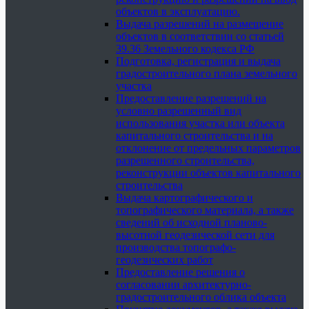
объектов в эксплуатацию.
Выдача разрешений на размещение
объектов в соответствии со статьей
39.36 Земельного кодекса РФ
Подготовка, регистрация и выдача
градостроительного плана земельного
участка
Предоставление разрешений на
условно разрешенный вид
использования участка или объекта
капитального строительства и на
отклонение от предельных параметров
разрешенного строительства,
реконструкции объектов капитального
строительства
Выдача картографического и
топографического материала, а также
сведений об исходной планово-
высотной геодезической сети для
производства топографо-
геодезических работ
Предоставление решения о
согласовании архитектурно-
градостроительного облика объекта