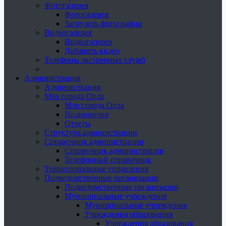
Фотогалерея
Фотогалерея
Загрузить фотографии
Видеогалерея
Видеогалерея
Добавить видео
Телефоны экстренных служб
Администрация
Администрация
Мэр города Орла
Мэр города Орла
Полномочия
Отчеты
Структура администрации
Справочник администрации
Справочник администрации
Телефонный справочник
Территориальные управления
Подведомственные организации
Подведомственные организации
Муниципальные учреждения
Муниципальные учреждения
Учреждения образования
Учреждения образования