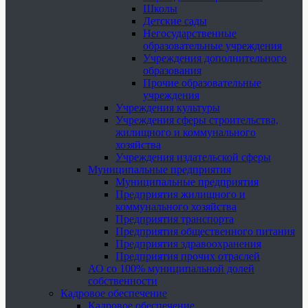
Школы
Детские сады
Негосударственные
образовательные учреждения
Учреждения дополнительного
образования
Прочие образовательные
учреждения
Учреждения культуры
Учреждения сферы строительства,
жилищного и коммунального
хозяйства
Учреждения издательской сферы
Муниципальные предприятия
Муниципальные предприятия
Предприятия жилищного и
коммунального хозяйства
Предприятия транспорта
Предприятия общественного питания
Предприятия здравоохранения
Предприятия прочих отраслей
АО со 100% муниципальной долей
собственности
Кадровое обеспечение
Кадровое обеспечение