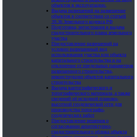
объектов в эксплуатацию.
Выдача разрешений на размещение
объектов в соответствии со статьей
39.36 Земельного кодекса РФ
Подготовка, регистрация и выдача
градостроительного плана земельного
участка
Предоставление разрешений на
условно разрешенный вид
использования участка или объекта
капитального строительства и на
отклонение от предельных параметров
разрешенного строительства,
реконструкции объектов капитального
строительства
Выдача картографического и
топографического материала, а также
сведений об исходной планово-
высотной геодезической сети для
производства топографо-
геодезических работ
Предоставление решения о
согласовании архитектурно-
градостроительного облика объекта