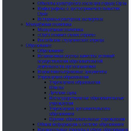
Объекты культурного наследия города Орла
Инфографика о достопримечательностях
Орла
Историко-культурная экспертиза
Молодёжная политика
Молодёжная политика
«Орёл помнит своих героев»
Российские студенческие отряды
Образование
Образование
Независимая оценка качества условий
осуществления образовательной
деятельности организациями
Нормативно-правовые документы
Учреждения образования
Учреждения образования
Школы
Детские сады
Негосударственные образовательные
учреждения
Учреждения дополнительного
образования
Прочие образовательные учреждения
Общая информация о системе образования
Национальные проекты в сфере образования