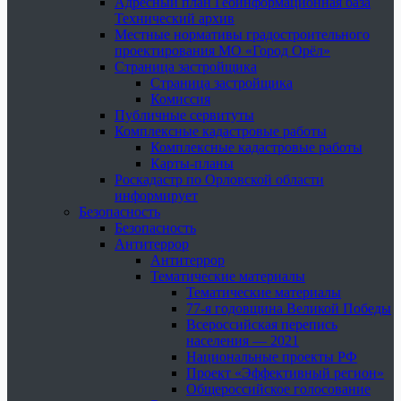
Адресный план Геоинформационная база
Технический архив
Местные нормативы градостроительного
проектирования МО «Город Орёл»
Страница застройщика
Страница застройщика
Комиссия
Публичные сервитуты
Комплексные кадастровые работы
Комплексные кадастровые работы
Карты-планы
Роскадастр по Орловской области
информирует
Безопасность
Безопасность
Антитеррор
Антитеррор
Тематические материалы
Тематические материалы
77-я годовщина Великой Победы
Всероссийская перепись
населения — 2021
Национальные проекты РФ
Проект «Эффективный регион»
Общероссийское голосование