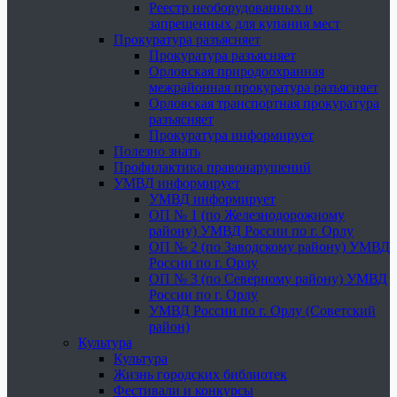
Реестр необорудованных и
запрещенных для купания мест
Прокуратура разъясняет
Прокуратура разъясняет
Орловская природоохранная
межрайонная прокуратура разъясняет
Орловская транспортная прокуратура
разъясняет
Прокуратура информирует
Полезно знать
Профилактика правонарушений
УМВД информирует
УМВД информирует
ОП № 1 (по Железнодорожному
району) УМВД России по г. Орлу
ОП № 2 (по Заводскому району) УМВД
России по г. Орлу
ОП № 3 (по Северному району) УМВД
России по г. Орлу
УМВД России по г. Орлу (Советский
район)
Культура
Культура
Жизнь городских библиотек
Фестивали и конкурсы