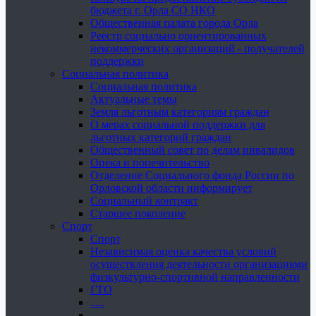
бюджета г. Орла СО НКО
Общественная палата города Орла
Реестр социально ориентированных
некоммерческих организаций - получателей
поддержки
Социальная политика
Социальная политика
Актуальные темы
Земля льготным категориям граждан
О мерах социальной поддержки для
льготных категорий граждан
Общественный совет по делам инвалидов
Опека и попечительство
Отделение Социального фонда России по
Орловской области информирует
Социальный контракт
Старшее поколение
Спорт
Спорт
Независимая оценка качества условий
осуществления деятельности организациями
физкультурно-спортивной направленности
ГТО
.....
......