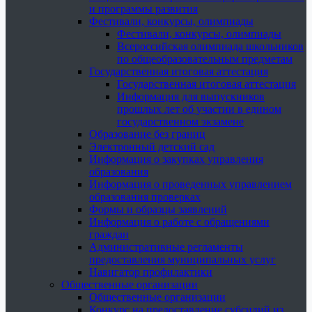
и программы развития
Фестивали, конкурсы, олимпиады
Фестивали, конкурсы, олимпиады
Всероссийская олимпиада школьников
по общеобразовательным предметам
Государственная итоговая аттестация
Государственная итоговая аттестация
Информация для выпускников
прошлых лет об участии в едином
государственном экзамене
Образование без границ
Электронный детский сад
Информация о закупках управления
образования
Информация о проведенных управлением
образования проверках
Формы и образцы заявлений
Информация о работе с обращениями
граждан
Административные регламенты
предоставления муниципальных услуг
Навигатор профилактики
Общественные организации
Общественные организации
Конкурс на предоставление субсидий из