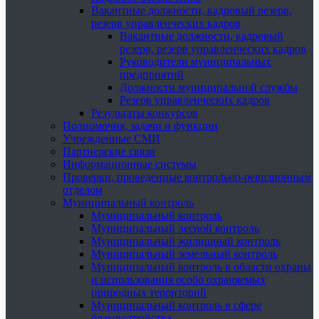
Вакантные должности, кадровый резерв,
резерв управленческих кадров
Вакантные должности, кадровый
резерв, резерв управленческих кадров
Руководители муниципальных
предприятий
Должности муниципальной службы
Резерв управленческих кадров
Результаты конкурсов
Полномочия, задачи и функции
Учрежденные СМИ
Партнерские связи
Информационные системы
Проверки, проведенные контрольно-ревизионным
отделом
Муниципальный контроль
Муниципальный контроль
Муниципальный лесной контроль
Муниципальный жилищный контроль
Муниципальный земельный контроль
Муниципальный контроль в области охраны
и использования особо охраняемых
природных территорий
Муниципальный контроль в сфере
благоустройства