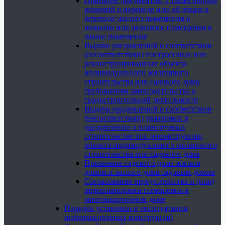
Принятие документов, а также выдача
решений о переводе или об отказе в
переводе жилого помещения в
нежилое или нежилого помещения в
жилое помещение
Выдача уведомлений о соответствии
(несоответствии) построенных или
реконструированных объекта
индивидуального жилищного
строительства или садового дома
требованиям законодательства о
градостроительной деятельности
Выдача уведомлений о соответствии
(несоответствии) указанных в
уведомлении о планируемых
строительстве или реконструкции
объекта индивидуального жилищного
строительства или садового дома
Признание садового дома жилым
домом и жилого дома садовым домом
Согласование переустройства и (или)
перепланировки помещения в
многоквартирном доме
Порядок установки и эксплуатации
информационных конструкций