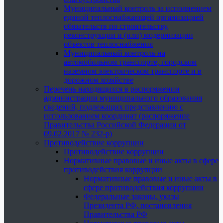
Муниципальный контроль за исполнением
единой теплоснабжающей организацией
обязательств по строительству,
реконструкции и (или) модернизации
объектов теплоснабжения
Муниципальный контроль на
автомобильном транспорте, городском
наземном электрическом транспорте и в
дорожном хозяйстве
Перечень находящихся в распоряжении
администрации муниципального образования
сведений, подлежащих представлению с
использованием координат (распоряжение
Правительства Российской Федерации от
09.02.2017 № 232-р)
Противодействие коррупции
Противодействие коррупции
Нормативные правовые и иные акты в сфере
противодействия коррупции
Нормативные правовые и иные акты в
сфере противодействия коррупции
Федеральные законы, указы
Президента РФ, постановления
Правительства РФ