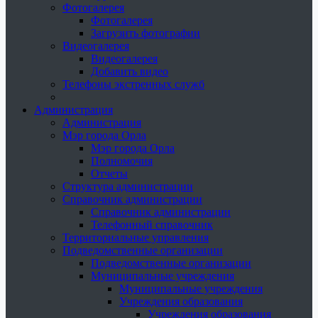
Фотогалерея
Фотогалерея
Загрузить фотографии
Видеогалерея
Видеогалерея
Добавить видео
Телефоны экстренных служб
Администрация
Администрация
Мэр города Орла
Мэр города Орла
Полномочия
Отчеты
Структура администрации
Справочник администрации
Справочник администрации
Телефонный справочник
Территориальные управления
Подведомственные организации
Подведомственные организации
Муниципальные учреждения
Муниципальные учреждения
Учреждения образования
Учреждения образования