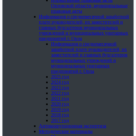
Нормативные правовые акты
Орловской области, муниципальные
правовые акты
Информация о среднемесячной заработной
плате руководителей, их заместителей и
главных бухгалтеров муниципальных
учреждений и муниципальных унитарных
предприятий г. Орла
Информация о среднемесячной
заработной плате руководителей, их
заместителей и главных бухгалтеров
муниципальных учреждений и
муниципальных унитарных
предприятий г. Орла
2025 год
2024 год
2023 год
2022 год
2021 год
2020 год
2019 год
2018 год
2017 год
Антикоррупционная экспертиза
Методические материалы