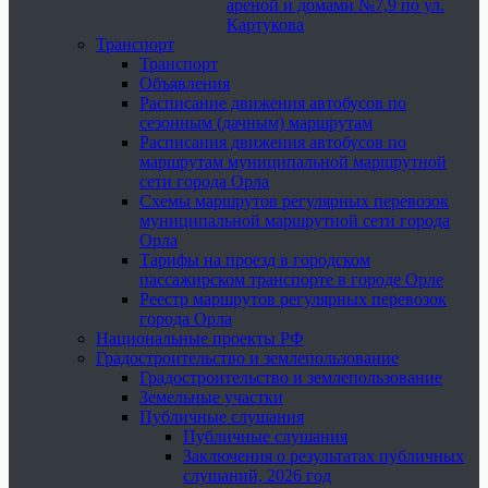
ареной и домами №7,9 по ул.
Картукова
Транспорт
Транспорт
Объявления
Расписание движения автобусов по
сезонным (дачным) маршрутам
Расписания движения автобусов по
маршрутам муниципальной маршрутной
сети города Орла
Схемы маршрутов регулярных перевозок
муниципальной маршрутной сети города
Орла
Тарифы на проезд в городском
пассажирском транспорте в городе Орле
Реестр маршрутов регулярных перевозок
города Орла
Национальные проекты РФ
Градостроительство и землепользование
Градостроительство и землепользование
Земельные участки
Публичные слушания
Публичные слушания
Заключения о результатах публичных
слушаний, 2026 год