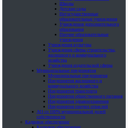
Школы
Детские сады
Негосударственные
образовательные учреждения
Учреждения дополнительного
образования
Прочие образовательные
учреждения
Учреждения культуры
Учреждения сферы строительства,
жилищного и коммунального
хозяйства
Учреждения издательской сферы
Муниципальные предприятия
Муниципальные предприятия
Предприятия жилищного и
коммунального хозяйства
Предприятия транспорта
Предприятия общественного питания
Предприятия здравоохранения
Предприятия прочих отраслей
АО со 100% муниципальной долей
собственности
Кадровое обеспечение
Кадровое обеспечение