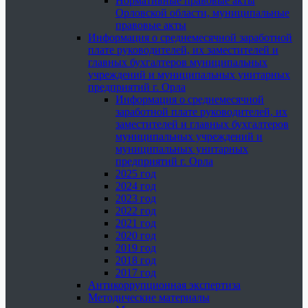
Нормативные правовые акты
Орловской области, муниципальные
правовые акты
Информация о среднемесячной заработной
плате руководителей, их заместителей и
главных бухгалтеров муниципальных
учреждений и муниципальных унитарных
предприятий г. Орла
Информация о среднемесячной
заработной плате руководителей, их
заместителей и главных бухгалтеров
муниципальных учреждений и
муниципальных унитарных
предприятий г. Орла
2025 год
2024 год
2023 год
2022 год
2021 год
2020 год
2019 год
2018 год
2017 год
Антикоррупционная экспертиза
Методические материалы