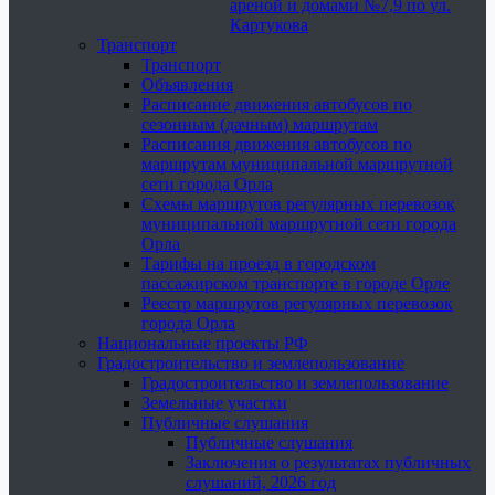
ареной и домами №7,9 по ул.
Картукова
Транспорт
Транспорт
Объявления
Расписание движения автобусов по
сезонным (дачным) маршрутам
Расписания движения автобусов по
маршрутам муниципальной маршрутной
сети города Орла
Схемы маршрутов регулярных перевозок
муниципальной маршрутной сети города
Орла
Тарифы на проезд в городском
пассажирском транспорте в городе Орле
Реестр маршрутов регулярных перевозок
города Орла
Национальные проекты РФ
Градостроительство и землепользование
Градостроительство и землепользование
Земельные участки
Публичные слушания
Публичные слушания
Заключения о результатах публичных
слушаний, 2026 год