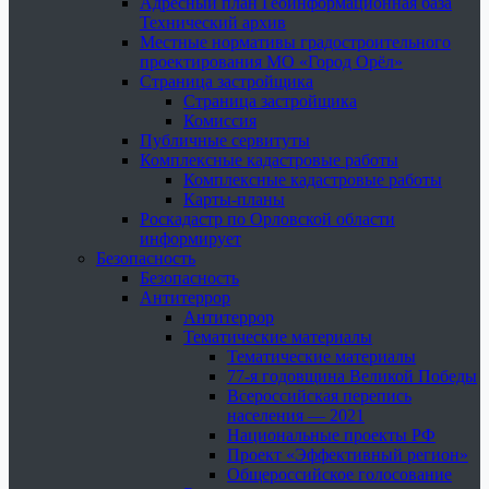
Адресный план Геоинформационная база
Технический архив
Местные нормативы градостроительного
проектирования МО «Город Орёл»
Страница застройщика
Страница застройщика
Комиссия
Публичные сервитуты
Комплексные кадастровые работы
Комплексные кадастровые работы
Карты-планы
Роскадастр по Орловской области
информирует
Безопасность
Безопасность
Антитеррор
Антитеррор
Тематические материалы
Тематические материалы
77-я годовщина Великой Победы
Всероссийская перепись
населения — 2021
Национальные проекты РФ
Проект «Эффективный регион»
Общероссийское голосование