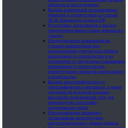
объектов в эксплуатацию.
Выдача разрешений на размещение
объектов в соответствии со статьей
39.36 Земельного кодекса РФ
Подготовка, регистрация и выдача
градостроительного плана земельного
участка
Предоставление разрешений на
условно разрешенный вид
использования участка или объекта
капитального строительства и на
отклонение от предельных параметров
разрешенного строительства,
реконструкции объектов капитального
строительства
Выдача картографического и
топографического материала, а также
сведений об исходной планово-
высотной геодезической сети для
производства топографо-
геодезических работ
Предоставление решения о
согласовании архитектурно-
градостроительного облика объекта