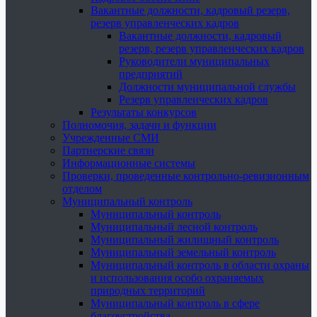
Вакантные должности, кадровый резерв,
резерв управленческих кадров
Вакантные должности, кадровый
резерв, резерв управленческих кадров
Руководители муниципальных
предприятий
Должности муниципальной службы
Резерв управленческих кадров
Результаты конкурсов
Полномочия, задачи и функции
Учрежденные СМИ
Партнерские связи
Информационные системы
Проверки, проведенные контрольно-ревизионным
отделом
Муниципальный контроль
Муниципальный контроль
Муниципальный лесной контроль
Муниципальный жилищный контроль
Муниципальный земельный контроль
Муниципальный контроль в области охраны
и использования особо охраняемых
природных территорий
Муниципальный контроль в сфере
благоустройства