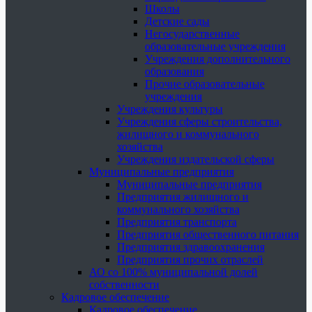
Школы
Детские сады
Негосударственные
образовательные учреждения
Учреждения дополнительного
образования
Прочие образовательные
учреждения
Учреждения культуры
Учреждения сферы строительства,
жилищного и коммунального
хозяйства
Учреждения издательской сферы
Муниципальные предприятия
Муниципальные предприятия
Предприятия жилищного и
коммунального хозяйства
Предприятия транспорта
Предприятия общественного питания
Предприятия здравоохранения
Предприятия прочих отраслей
АО со 100% муниципальной долей
собственности
Кадровое обеспечение
Кадровое обеспечение