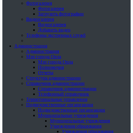
Фотогалерея
Фотогалерея
Загрузить фотографии
Видеогалерея
Видеогалерея
Добавить видео
Телефоны экстренных служб
Администрация
Администрация
Мэр города Орла
Мэр города Орла
Полномочия
Отчеты
Структура администрации
Справочник администрации
Справочник администрации
Телефонный справочник
Территориальные управления
Подведомственные организации
Подведомственные организации
Муниципальные учреждения
Муниципальные учреждения
Учреждения образования
Учреждения образования