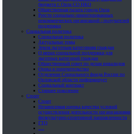
бюджета г. Орла СО НКО
Общественная палата города Орла
Реестр социально ориентированных
некоммерческих организаций - получателей
поддержки
Социальная политика
Социальная политика
Актуальные темы
Земля льготным категориям граждан
О мерах социальной поддержки для
льготных категорий граждан
Общественный совет по делам инвалидов
Опека и попечительство
Отделение Социального фонда России по
Орловской области информирует
Социальный контракт
Старшее поколение
Спорт
Спорт
Независимая оценка качества условий
осуществления деятельности организациями
физкультурно-спортивной направленности
ГТО
.....
......