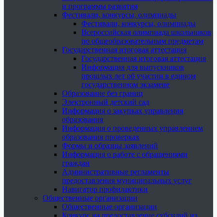
и программы развития
Фестивали, конкурсы, олимпиады
Фестивали, конкурсы, олимпиады
Всероссийская олимпиада школьников
по общеобразовательным предметам
Государственная итоговая аттестация
Государственная итоговая аттестация
Информация для выпускников
прошлых лет об участии в едином
государственном экзамене
Образование без границ
Электронный детский сад
Информация о закупках управления
образования
Информация о проведенных управлением
образования проверках
Формы и образцы заявлений
Информация о работе с обращениями
граждан
Административные регламенты
предоставления муниципальных услуг
Навигатор профилактики
Общественные организации
Общественные организации
Конкурс на предоставление субсидий из