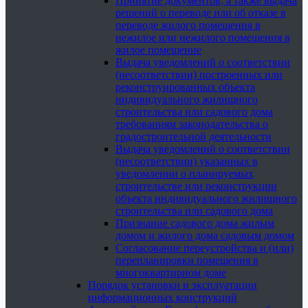
Принятие документов, а также выдача
решений о переводе или об отказе в
переводе жилого помещения в
нежилое или нежилого помещения в
жилое помещение
Выдача уведомлений о соответствии
(несоответствии) построенных или
реконструированных объекта
индивидуального жилищного
строительства или садового дома
требованиям законодательства о
градостроительной деятельности
Выдача уведомлений о соответствии
(несоответствии) указанных в
уведомлении о планируемых
строительстве или реконструкции
объекта индивидуального жилищного
строительства или садового дома
Признание садового дома жилым
домом и жилого дома садовым домом
Согласование переустройства и (или)
перепланировки помещения в
многоквартирном доме
Порядок установки и эксплуатации
информационных конструкций