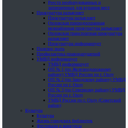
Реестр необорудованных и
запрещенных для купания мест
Прокуратура разъясняет
Прокуратура разъясняет
Орловская природоохранная
межрайонная прокуратура разъясняет
Орловская транспортная прокуратура
разъясняет
Прокуратура информирует
Полезно знать
Профилактика правонарушений
УМВД информирует
УМВД информирует
ОП № 1 (по Железнодорожному
району) УМВД России по г. Орлу
ОП № 2 (по Заводскому району) УМВД
России по г. Орлу
ОП № 3 (по Северному району) УМВД
России по г. Орлу
УМВД России по г. Орлу (Советский
район)
Культура
Культура
Жизнь городских библиотек
Фестивали и конкурсы