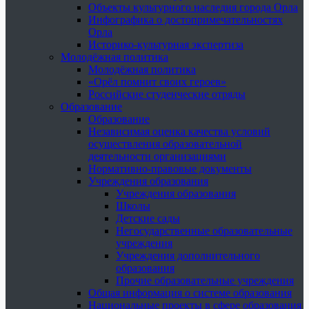
Объекты культурного наследия города Орла
Инфографика о достопримечательностях
Орла
Историко-культурная экспертиза
Молодёжная политика
Молодёжная политика
«Орёл помнит своих героев»
Российские студенческие отряды
Образование
Образование
Независимая оценка качества условий
осуществления образовательной
деятельности организациями
Нормативно-правовые документы
Учреждения образования
Учреждения образования
Школы
Детские сады
Негосударственные образовательные
учреждения
Учреждения дополнительного
образования
Прочие образовательные учреждения
Общая информация о системе образования
Национальные проекты в сфере образования