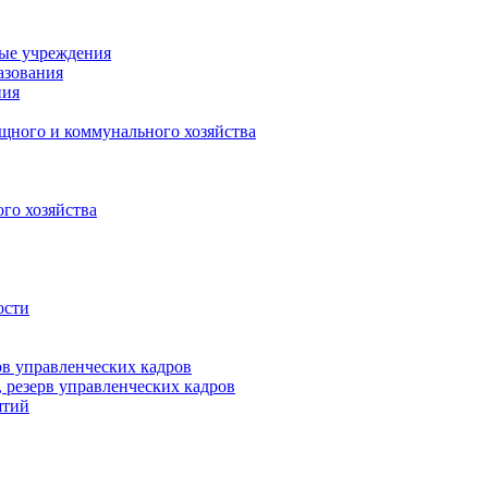
ные учреждения
азования
ния
щного и коммунального хозяйства
го хозяйства
ости
рв управленческих кадров
 резерв управленческих кадров
ятий