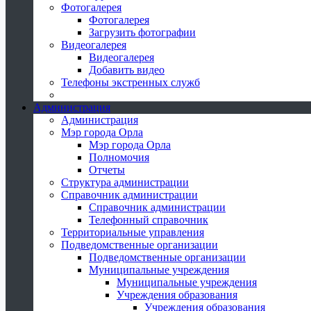
Фотогалерея
Фотогалерея
Загрузить фотографии
Видеогалерея
Видеогалерея
Добавить видео
Телефоны экстренных служб
Администрация
Администрация
Мэр города Орла
Мэр города Орла
Полномочия
Отчеты
Структура администрации
Справочник администрации
Справочник администрации
Телефонный справочник
Территориальные управления
Подведомственные организации
Подведомственные организации
Муниципальные учреждения
Муниципальные учреждения
Учреждения образования
Учреждения образования