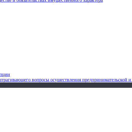
ществе и обязательствах имущественного характера
упции
 затрагивающего вопросы осуществления предпринимательской и