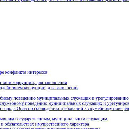
ре конфликта интересов
твием коррупции, для заполнения
одействием коррупции, для заполнения
ебному поведению муниципальных служащих и урегулированию 
 служебному поведению муниципальных служащих и урегулиро
 города Орла по соблюдению требований к служебному повед
с бывшим государственным, муниципальным служащим
е и обязательствах имущественного характера