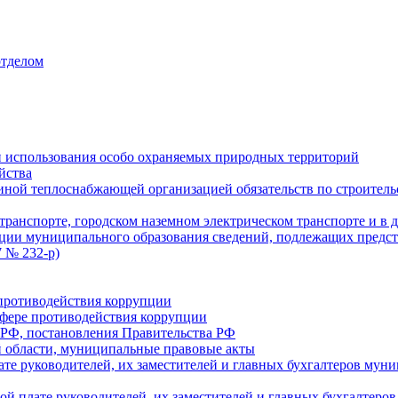
отделом
 использования особо охраняемых природных территорий
йства
ой теплоснабжающей организацией обязательств по строительс
ранспорте, городском наземном электрическом транспорте и в 
ции муниципального образования сведений, подлежащих предст
 № 232-р)
противодействия коррупции
фере противодействия коррупции
 РФ, постановления Правительства РФ
 области, муниципальные правовые акты
ате руководителей, их заместителей и главных бухгалтеров м
ой плате руководителей, их заместителей и главных бухгалте