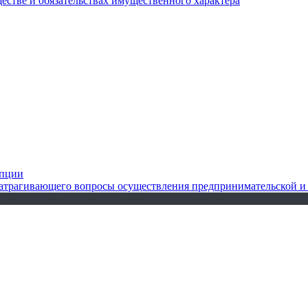
ществе и обязательствах имущественного характера
упции
 затрагивающего вопросы осуществления предпринимательской и