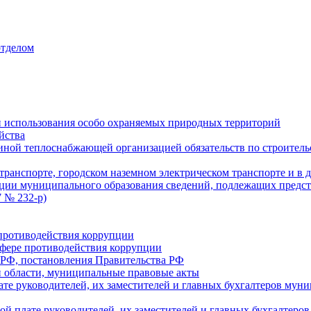
отделом
 использования особо охраняемых природных территорий
йства
ой теплоснабжающей организацией обязательств по строительс
ранспорте, городском наземном электрическом транспорте и в 
ции муниципального образования сведений, подлежащих предст
 № 232-р)
противодействия коррупции
фере противодействия коррупции
 РФ, постановления Правительства РФ
 области, муниципальные правовые акты
ате руководителей, их заместителей и главных бухгалтеров м
ой плате руководителей, их заместителей и главных бухгалте