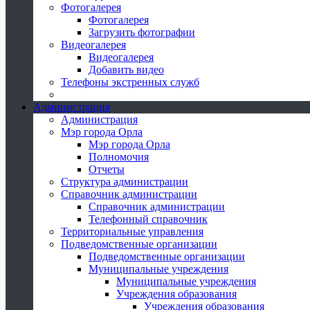
Фотогалерея
Фотогалерея
Загрузить фотографии
Видеогалерея
Видеогалерея
Добавить видео
Телефоны экстренных служб
Администрация
Администрация
Мэр города Орла
Мэр города Орла
Полномочия
Отчеты
Структура администрации
Справочник администрации
Справочник администрации
Телефонный справочник
Территориальные управления
Подведомственные организации
Подведомственные организации
Муниципальные учреждения
Муниципальные учреждения
Учреждения образования
Учреждения образования