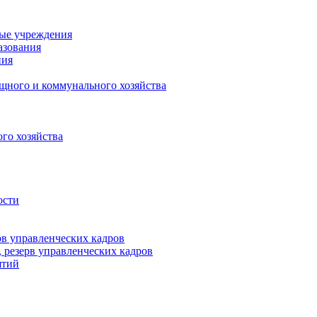
ные учреждения
азования
ния
щного и коммунального хозяйства
го хозяйства
ости
рв управленческих кадров
 резерв управленческих кадров
ятий