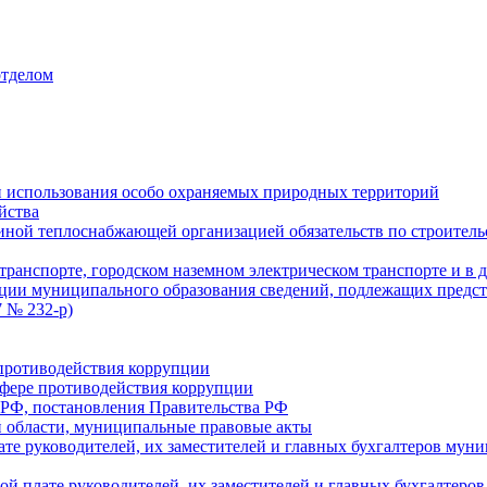
отделом
 использования особо охраняемых природных территорий
йства
ой теплоснабжающей организацией обязательств по строительс
ранспорте, городском наземном электрическом транспорте и в 
ции муниципального образования сведений, подлежащих предст
 № 232-р)
противодействия коррупции
фере противодействия коррупции
 РФ, постановления Правительства РФ
 области, муниципальные правовые акты
ате руководителей, их заместителей и главных бухгалтеров м
ой плате руководителей, их заместителей и главных бухгалте