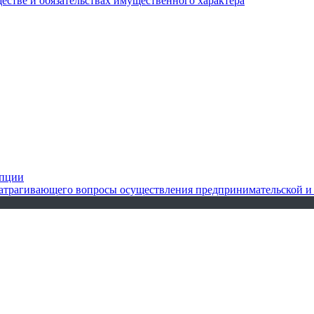
ществе и обязательствах имущественного характера
упции
 затрагивающего вопросы осуществления предпринимательской и