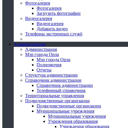
Фотогалерея
Фотогалерея
Загрузить фотографии
Видеогалерея
Видеогалерея
Добавить видео
Телефоны экстренных служб
Администрация
Администрация
Мэр города Орла
Мэр города Орла
Полномочия
Отчеты
Структура администрации
Справочник администрации
Справочник администрации
Телефонный справочник
Территориальные управления
Подведомственные организации
Подведомственные организации
Муниципальные учреждения
Муниципальные учреждения
Учреждения образования
Учреждения образования