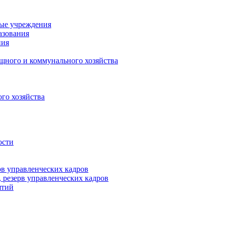
ные учреждения
азования
ния
щного и коммунального хозяйства
го хозяйства
ости
рв управленческих кадров
 резерв управленческих кадров
ятий