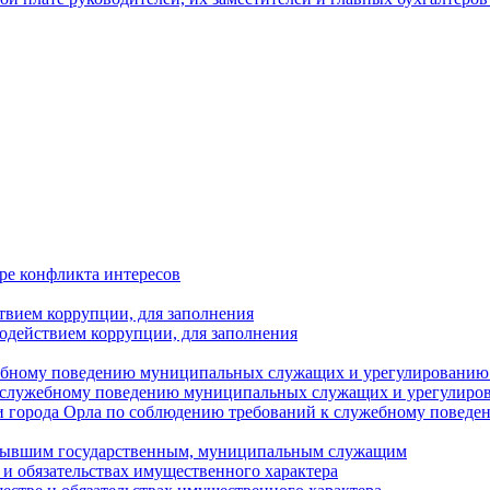
ре конфликта интересов
твием коррупции, для заполнения
одействием коррупции, для заполнения
ебному поведению муниципальных служащих и урегулированию 
 служебному поведению муниципальных служащих и урегулиро
 города Орла по соблюдению требований к служебному повед
с бывшим государственным, муниципальным служащим
е и обязательствах имущественного характера