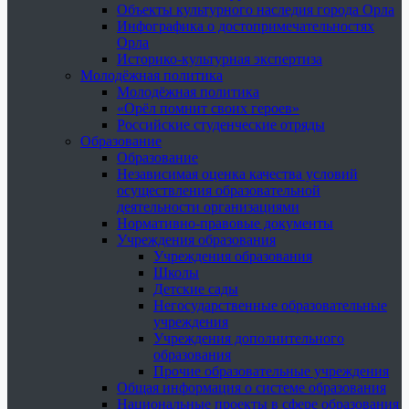
Объекты культурного наследия города Орла
Инфографика о достопримечательностях
Орла
Историко-культурная экспертиза
Молодёжная политика
Молодёжная политика
«Орёл помнит своих героев»
Российские студенческие отряды
Образование
Образование
Независимая оценка качества условий
осуществления образовательной
деятельности организациями
Нормативно-правовые документы
Учреждения образования
Учреждения образования
Школы
Детские сады
Негосударственные образовательные
учреждения
Учреждения дополнительного
образования
Прочие образовательные учреждения
Общая информация о системе образования
Национальные проекты в сфере образования