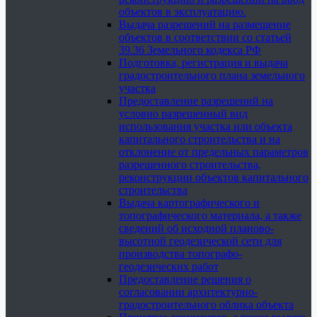
объектов в эксплуатацию.
Выдача разрешений на размещение
объектов в соответствии со статьей
39.36 Земельного кодекса РФ
Подготовка, регистрация и выдача
градостроительного плана земельного
участка
Предоставление разрешений на
условно разрешенный вид
использования участка или объекта
капитального строительства и на
отклонение от предельных параметров
разрешенного строительства,
реконструкции объектов капитального
строительства
Выдача картографического и
топографического материала, а также
сведений об исходной планово-
высотной геодезической сети для
производства топографо-
геодезических работ
Предоставление решения о
согласовании архитектурно-
градостроительного облика объекта