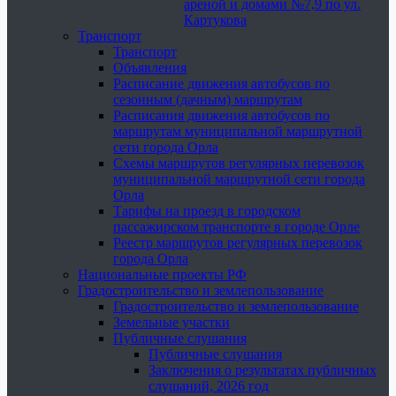
ареной и домами №7,9 по ул.
Картукова
Транспорт
Транспорт
Объявления
Расписание движения автобусов по
сезонным (дачным) маршрутам
Расписания движения автобусов по
маршрутам муниципальной маршрутной
сети города Орла
Схемы маршрутов регулярных перевозок
муниципальной маршрутной сети города
Орла
Тарифы на проезд в городском
пассажирском транспорте в городе Орле
Реестр маршрутов регулярных перевозок
города Орла
Национальные проекты РФ
Градостроительство и землепользование
Градостроительство и землепользование
Земельные участки
Публичные слушания
Публичные слушания
Заключения о результатах публичных
слушаний, 2026 год