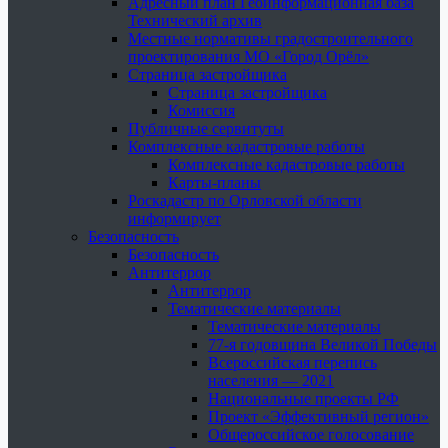
Адресный план Геоинформационная база
Технический архив
Местные нормативы градостроительного
проектирования МО «Город Орёл»
Страница застройщика
Страница застройщика
Комиссия
Публичные сервитуты
Комплексные кадастровые работы
Комплексные кадастровые работы
Карты-планы
Роскадастр по Орловской области
информирует
Безопасность
Безопасность
Антитеррор
Антитеррор
Тематические материалы
Тематические материалы
77-я годовщина Великой Победы
Всероссийская перепись
населения — 2021
Национальные проекты РФ
Проект «Эффективный регион»
Общероссийское голосование