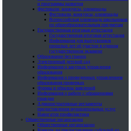
и программы развития
Фестивали, конкурсы, олимпиады
Фестивали, конкурсы, олимпиады
Всероссийская олимпиада школьников
по общеобразовательным предметам
Государственная итоговая аттестация
Государственная итоговая аттестация
Информация для выпускников
прошлых лет об участии в едином
государственном экзамене
Образование без границ
Электронный детский сад
Информация о закупках управления
образования
Информация о проведенных управлением
образования проверках
Формы и образцы заявлений
Информация о работе с обращениями
граждан
Административные регламенты
предоставления муниципальных услуг
Навигатор профилактики
Общественные организации
Общественные организации
Конкурс на предоставление субсидий из