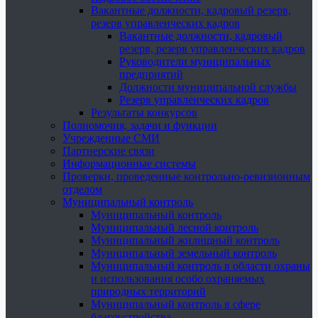
Вакантные должности, кадровый резерв,
резерв управленческих кадров
Вакантные должности, кадровый
резерв, резерв управленческих кадров
Руководители муниципальных
предприятий
Должности муниципальной службы
Резерв управленческих кадров
Результаты конкурсов
Полномочия, задачи и функции
Учрежденные СМИ
Партнерские связи
Информационные системы
Проверки, проведенные контрольно-ревизионным
отделом
Муниципальный контроль
Муниципальный контроль
Муниципальный лесной контроль
Муниципальный жилищный контроль
Муниципальный земельный контроль
Муниципальный контроль в области охраны
и использования особо охраняемых
природных территорий
Муниципальный контроль в сфере
благоустройства