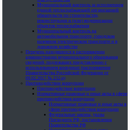
Муниципальный контроль за исполнением
единой теплоснабжающей организацией
обязательств по строительству,
реконструкции и (или) модернизации
объектов теплоснабжения
Муниципальный контроль на
автомобильном транспорте, городском
наземном электрическом транспорте и в
дорожном хозяйстве
Перечень находящихся в распоряжении
администрации муниципального образования
сведений, подлежащих представлению с
использованием координат (распоряжение
Правительства Российской Федерации от
09.02.2017 № 232-р)
Противодействие коррупции
Противодействие коррупции
Нормативные правовые и иные акты в сфере
противодействия коррупции
Нормативные правовые и иные акты в
сфере противодействия коррупции
Федеральные законы, указы
Президента РФ, постановления
Правительства РФ