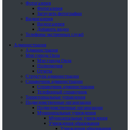
Фотогалерея
Фотогалерея
Загрузить фотографии
Видеогалерея
Видеогалерея
Добавить видео
Телефоны экстренных служб
Администрация
Администрация
Мэр города Орла
Мэр города Орла
Полномочия
Отчеты
Структура администрации
Справочник администрации
Справочник администрации
Телефонный справочник
Территориальные управления
Подведомственные организации
Подведомственные организации
Муниципальные учреждения
Муниципальные учреждения
Учреждения образования
Учреждения образования