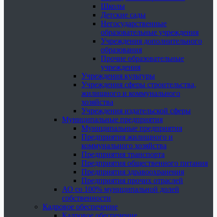
Школы
Детские сады
Негосударственные
образовательные учреждения
Учреждения дополнительного
образования
Прочие образовательные
учреждения
Учреждения культуры
Учреждения сферы строительства,
жилищного и коммунального
хозяйства
Учреждения издательской сферы
Муниципальные предприятия
Муниципальные предприятия
Предприятия жилищного и
коммунального хозяйства
Предприятия транспорта
Предприятия общественного питания
Предприятия здравоохранения
Предприятия прочих отраслей
АО со 100% муниципальной долей
собственности
Кадровое обеспечение
Кадровое обеспечение