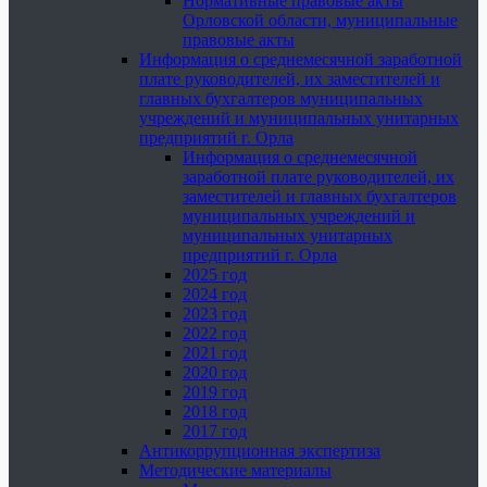
Нормативные правовые акты
Орловской области, муниципальные
правовые акты
Информация о среднемесячной заработной
плате руководителей, их заместителей и
главных бухгалтеров муниципальных
учреждений и муниципальных унитарных
предприятий г. Орла
Информация о среднемесячной
заработной плате руководителей, их
заместителей и главных бухгалтеров
муниципальных учреждений и
муниципальных унитарных
предприятий г. Орла
2025 год
2024 год
2023 год
2022 год
2021 год
2020 год
2019 год
2018 год
2017 год
Антикоррупционная экспертиза
Методические материалы