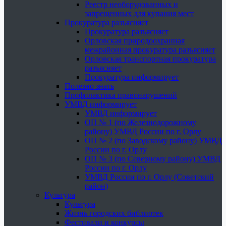
Реестр необорудованных и
запрещенных для купания мест
Прокуратура разъясняет
Прокуратура разъясняет
Орловская природоохранная
межрайонная прокуратура разъясняет
Орловская транспортная прокуратура
разъясняет
Прокуратура информирует
Полезно знать
Профилактика правонарушений
УМВД информирует
УМВД информирует
ОП № 1 (по Железнодорожному
району) УМВД России по г. Орлу
ОП № 2 (по Заводскому району) УМВД
России по г. Орлу
ОП № 3 (по Северному району) УМВД
России по г. Орлу
УМВД России по г. Орлу (Советский
район)
Культура
Культура
Жизнь городских библиотек
Фестивали и конкурсы