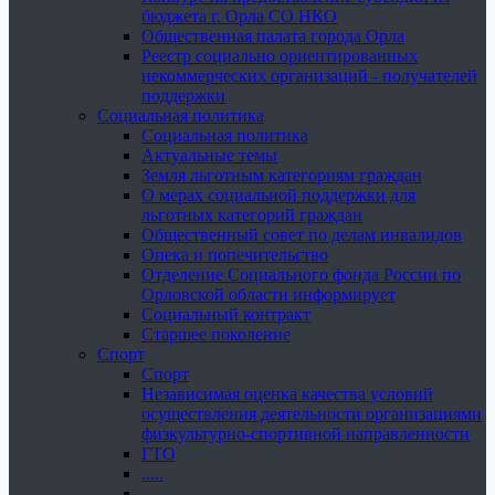
бюджета г. Орла СО НКО
Общественная палата города Орла
Реестр социально ориентированных
некоммерческих организаций - получателей
поддержки
Социальная политика
Социальная политика
Актуальные темы
Земля льготным категориям граждан
О мерах социальной поддержки для
льготных категорий граждан
Общественный совет по делам инвалидов
Опека и попечительство
Отделение Социального фонда России по
Орловской области информирует
Социальный контракт
Старшее поколение
Спорт
Спорт
Независимая оценка качества условий
осуществления деятельности организациями
физкультурно-спортивной направленности
ГТО
.....
......