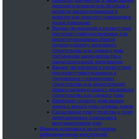
Принятие документов, а также выдача
решений о переводе или об отказе в
переводе жилого помещения в
нежилое или нежилого помещения в
жилое помещение
Выдача уведомлений о соответствии
(несоответствии) построенных или
реконструированных объекта
индивидуального жилищного
строительства или садового дома
требованиям законодательства о
градостроительной деятельности
Выдача уведомлений о соответствии
(несоответствии) указанных в
уведомлении о планируемых
строительстве или реконструкции
объекта индивидуального жилищного
строительства или садового дома
Признание садового дома жилым
домом и жилого дома садовым домом
Согласование переустройства и (или)
перепланировки помещения в
многоквартирном доме
Порядок установки и эксплуатации
информационных конструкций