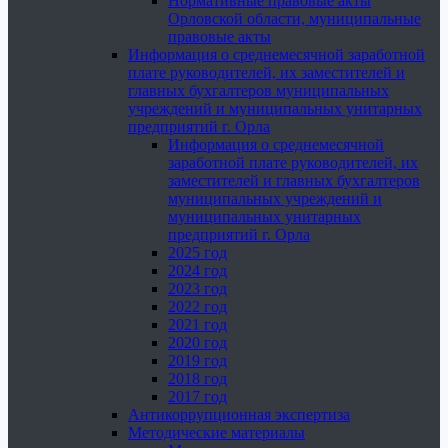
Нормативные правовые акты
Орловской области, муниципальные
правовые акты
Информация о среднемесячной заработной
плате руководителей, их заместителей и
главных бухгалтеров муниципальных
учреждений и муниципальных унитарных
предприятий г. Орла
Информация о среднемесячной
заработной плате руководителей, их
заместителей и главных бухгалтеров
муниципальных учреждений и
муниципальных унитарных
предприятий г. Орла
2025 год
2024 год
2023 год
2022 год
2021 год
2020 год
2019 год
2018 год
2017 год
Антикоррупционная экспертиза
Методические материалы