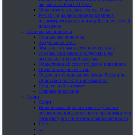
бюджета г. Орла СО НКО
Общественная палата города Орла
Реестр социально ориентированных
некоммерческих организаций - получателей
поддержки
Социальная политика
Социальная политика
Актуальные темы
Земля льготным категориям граждан
О мерах социальной поддержки для
льготных категорий граждан
Общественный совет по делам инвалидов
Опека и попечительство
Отделение Социального фонда России по
Орловской области информирует
Социальный контракт
Старшее поколение
Спорт
Спорт
Независимая оценка качества условий
осуществления деятельности организациями
физкультурно-спортивной направленности
ГТО
.....
......