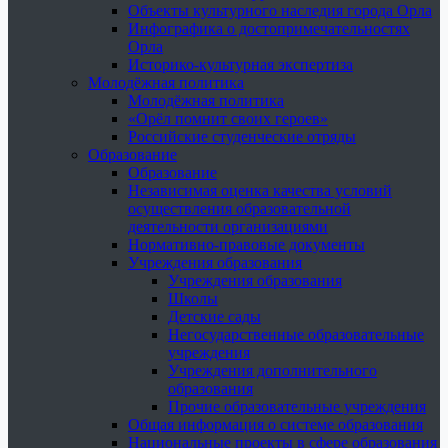
Объекты культурного наследия города Орла
Инфографика о достопримечательностях
Орла
Историко-культурная экспертиза
Молодёжная политика
Молодёжная политика
«Орёл помнит своих героев»
Российские студенческие отряды
Образование
Образование
Независимая оценка качества условий
осуществления образовательной
деятельности организациями
Нормативно-правовые документы
Учреждения образования
Учреждения образования
Школы
Детские сады
Негосударственные образовательные
учреждения
Учреждения дополнительного
образования
Прочие образовательные учреждения
Общая информация о системе образования
Национальные проекты в сфере образования