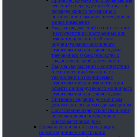
Принятие документов, а также выдача
решений о переводе или об отказе в
переводе жилого помещения в
нежилое или нежилого помещения в
жилое помещение
Выдача уведомлений о соответствии
(несоответствии) построенных или
реконструированных объекта
индивидуального жилищного
строительства или садового дома
требованиям законодательства о
градостроительной деятельности
Выдача уведомлений о соответствии
(несоответствии) указанных в
уведомлении о планируемых
строительстве или реконструкции
объекта индивидуального жилищного
строительства или садового дома
Признание садового дома жилым
домом и жилого дома садовым домом
Согласование переустройства и (или)
перепланировки помещения в
многоквартирном доме
Порядок установки и эксплуатации
информационных конструкций