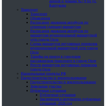
ареной и домами №7,9 по ул.
Картукова
Транспорт
Транспорт
Объявления
Расписание движения автобусов по
сезонным (дачным) маршрутам
Расписания движения автобусов по
маршрутам муниципальной маршрутной
сети города Орла
Схемы маршрутов регулярных перевозок
муниципальной маршрутной сети города
Орла
Тарифы на проезд в городском
пассажирском транспорте в городе Орле
Реестр маршрутов регулярных перевозок
города Орла
Национальные проекты РФ
Градостроительство и землепользование
Градостроительство и землепользование
Земельные участки
Публичные слушания
Публичные слушания
Заключения о результатах публичных
слушаний, 2026 год