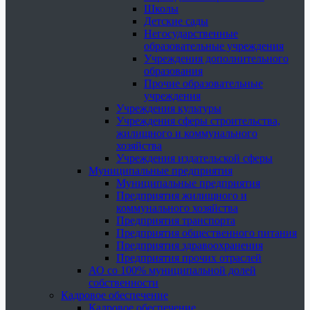
Школы
Детские сады
Негосударственные
образовательные учреждения
Учреждения дополнительного
образования
Прочие образовательные
учреждения
Учреждения культуры
Учреждения сферы строительства,
жилищного и коммунального
хозяйства
Учреждения издательской сферы
Муниципальные предприятия
Муниципальные предприятия
Предприятия жилищного и
коммунального хозяйства
Предприятия транспорта
Предприятия общественного питания
Предприятия здравоохранения
Предприятия прочих отраслей
АО со 100% муниципальной долей
собственности
Кадровое обеспечение
Кадровое обеспечение