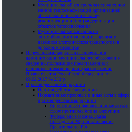
Муниципальный контроль за исполнением
единой теплоснабжающей организацией
обязательств по строительству,
реконструкции и (или) модернизации
объектов теплоснабжения
Муниципальный контроль на
автомобильном транспорте, городском
наземном электрическом транспорте и в
дорожном хозяйстве
Перечень находящихся в распоряжении
администрации муниципального образования
сведений, подлежащих представлению с
использованием координат (распоряжение
Правительства Российской Федерации от
09.02.2017 № 232-р)
Противодействие коррупции
Противодействие коррупции
Нормативные правовые и иные акты в сфере
противодействия коррупции
Нормативные правовые и иные акты в
сфере противодействия коррупции
Федеральные законы, указы
Президента РФ, постановления
Правительства РФ