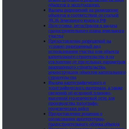
объектов в эксплуатацию.
Выдача разрешений на размещение
объектов в соответствии со статьей
39.36 Земельного кодекса РФ
Подготовка, регистрация и выдача
градостроительного плана земельного
участка
Предоставление разрешений на
условно разрешенный вид
использования участка или объекта
капитального строительства и на
отклонение от предельных параметров
разрешенного строительства,
реконструкции объектов капитального
строительства
Выдача картографического и
топографического материала, а также
сведений об исходной планово-
высотной геодезической сети для
производства топографо-
геодезических работ
Предоставление решения о
согласовании архитектурно-
градостроительного облика объекта