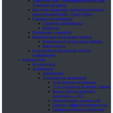
Адресный план Геоинформационная база
Технический архив
Местные нормативы градостроительного
проектирования МО «Город Орёл»
Страница застройщика
Страница застройщика
Комиссия
Публичные сервитуты
Комплексные кадастровые работы
Комплексные кадастровые работы
Карты-планы
Роскадастр по Орловской области
информирует
Безопасность
Безопасность
Антитеррор
Антитеррор
Тематические материалы
Тематические материалы
77-я годовщина Великой Победы
Всероссийская перепись
населения — 2021
Национальные проекты РФ
Проект «Эффективный регион»
Общероссийское голосование