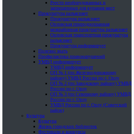
Реестр необорудованных и
запрещенных для купания мест
Прокуратура разъясняет
Прокуратура разъясняет
Орловская природоохранная
межрайонная прокуратура разъясняет
Орловская транспортная прокуратура
разъясняет
Прокуратура информирует
Полезно знать
Профилактика правонарушений
УМВД информирует
УМВД информирует
ОП № 1 (по Железнодорожному
району) УМВД России по г. Орлу
ОП № 2 (по Заводскому району) УМВД
России по г. Орлу
ОП № 3 (по Северному району) УМВД
России по г. Орлу
УМВД России по г. Орлу (Советский
район)
Культура
Культура
Жизнь городских библиотек
Фестивали и конкурсы