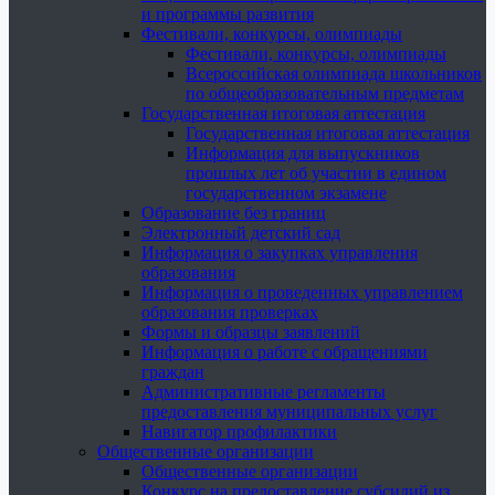
и программы развития
Фестивали, конкурсы, олимпиады
Фестивали, конкурсы, олимпиады
Всероссийская олимпиада школьников
по общеобразовательным предметам
Государственная итоговая аттестация
Государственная итоговая аттестация
Информация для выпускников
прошлых лет об участии в едином
государственном экзамене
Образование без границ
Электронный детский сад
Информация о закупках управления
образования
Информация о проведенных управлением
образования проверках
Формы и образцы заявлений
Информация о работе с обращениями
граждан
Административные регламенты
предоставления муниципальных услуг
Навигатор профилактики
Общественные организации
Общественные организации
Конкурс на предоставление субсидий из