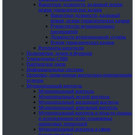
Вакантные должности, кадровый резерв,
резерв управленческих кадров
Вакантные должности, кадровый
резерв, резерв управленческих кадров
Руководители муниципальных
предприятий
Должности муниципальной службы
Резерв управленческих кадров
Результаты конкурсов
Полномочия, задачи и функции
Учрежденные СМИ
Партнерские связи
Информационные системы
Проверки, проведенные контрольно-ревизионным
отделом
Муниципальный контроль
Муниципальный контроль
Муниципальный лесной контроль
Муниципальный жилищный контроль
Муниципальный земельный контроль
Муниципальный контроль в области охраны
и использования особо охраняемых
природных территорий
Муниципальный контроль в сфере
благоустройства