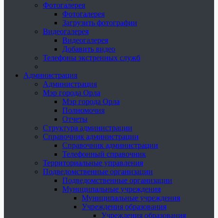
Фотогалерея
Фотогалерея
Загрузить фотографии
Видеогалерея
Видеогалерея
Добавить видео
Телефоны экстренных служб
Администрация
Администрация
Мэр города Орла
Мэр города Орла
Полномочия
Отчеты
Структура администрации
Справочник администрации
Справочник администрации
Телефонный справочник
Территориальные управления
Подведомственные организации
Подведомственные организации
Муниципальные учреждения
Муниципальные учреждения
Учреждения образования
Учреждения образования