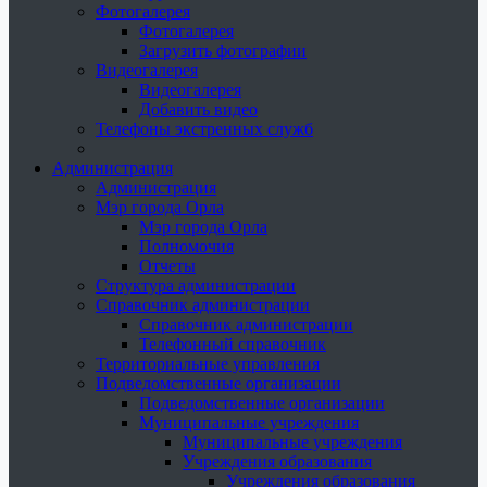
Фотогалерея
Фотогалерея
Загрузить фотографии
Видеогалерея
Видеогалерея
Добавить видео
Телефоны экстренных служб
Администрация
Администрация
Мэр города Орла
Мэр города Орла
Полномочия
Отчеты
Структура администрации
Справочник администрации
Справочник администрации
Телефонный справочник
Территориальные управления
Подведомственные организации
Подведомственные организации
Муниципальные учреждения
Муниципальные учреждения
Учреждения образования
Учреждения образования