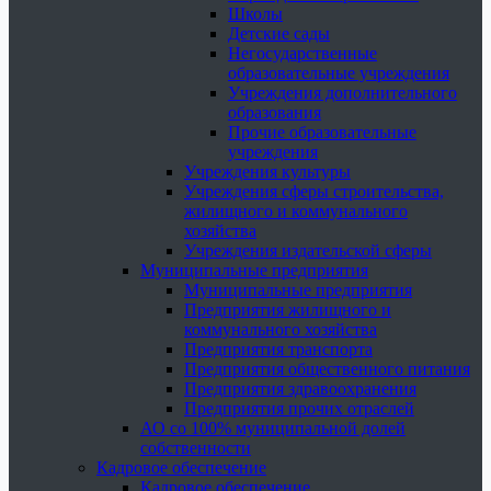
Школы
Детские сады
Негосударственные
образовательные учреждения
Учреждения дополнительного
образования
Прочие образовательные
учреждения
Учреждения культуры
Учреждения сферы строительства,
жилищного и коммунального
хозяйства
Учреждения издательской сферы
Муниципальные предприятия
Муниципальные предприятия
Предприятия жилищного и
коммунального хозяйства
Предприятия транспорта
Предприятия общественного питания
Предприятия здравоохранения
Предприятия прочих отраслей
АО со 100% муниципальной долей
собственности
Кадровое обеспечение
Кадровое обеспечение