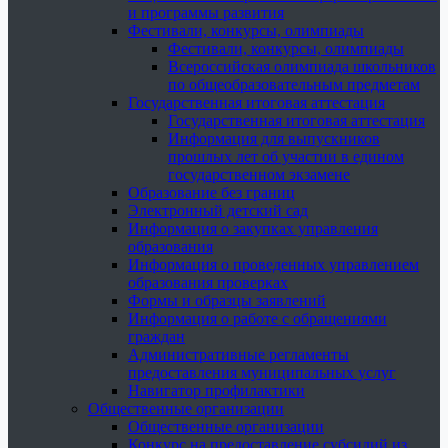
и программы развития
Фестивали, конкурсы, олимпиады
Фестивали, конкурсы, олимпиады
Всероссийская олимпиада школьников
по общеобразовательным предметам
Государственная итоговая аттестация
Государственная итоговая аттестация
Информация для выпускников
прошлых лет об участии в едином
государственном экзамене
Образование без границ
Электронный детский сад
Информация о закупках управления
образования
Информация о проведенных управлением
образования проверках
Формы и образцы заявлений
Информация о работе с обращениями
граждан
Административные регламенты
предоставления муниципальных услуг
Навигатор профилактики
Общественные организации
Общественные организации
Конкурс на предоставление субсидий из