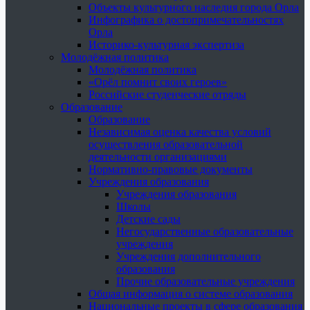
Объекты культурного наследия города Орла
Инфографика о достопримечательностях
Орла
Историко-культурная экспертиза
Молодёжная политика
Молодёжная политика
«Орёл помнит своих героев»
Российские студенческие отряды
Образование
Образование
Независимая оценка качества условий
осуществления образовательной
деятельности организациями
Нормативно-правовые документы
Учреждения образования
Учреждения образования
Школы
Детские сады
Негосударственные образовательные
учреждения
Учреждения дополнительного
образования
Прочие образовательные учреждения
Общая информация о системе образования
Национальные проекты в сфере образования