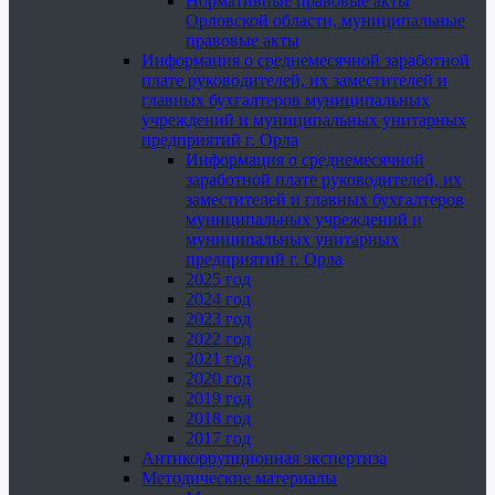
Нормативные правовые акты
Орловской области, муниципальные
правовые акты
Информация о среднемесячной заработной
плате руководителей, их заместителей и
главных бухгалтеров муниципальных
учреждений и муниципальных унитарных
предприятий г. Орла
Информация о среднемесячной
заработной плате руководителей, их
заместителей и главных бухгалтеров
муниципальных учреждений и
муниципальных унитарных
предприятий г. Орла
2025 год
2024 год
2023 год
2022 год
2021 год
2020 год
2019 год
2018 год
2017 год
Антикоррупционная экспертиза
Методические материалы