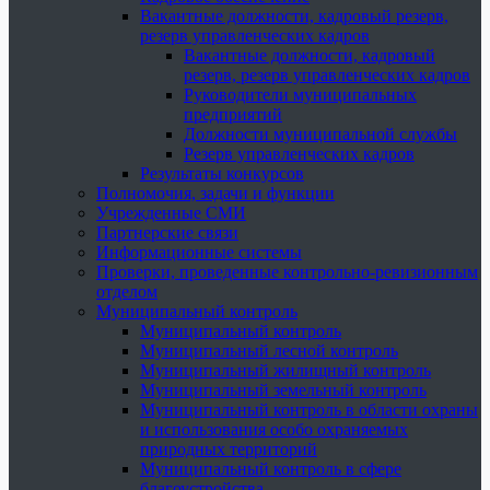
Вакантные должности, кадровый резерв,
резерв управленческих кадров
Вакантные должности, кадровый
резерв, резерв управленческих кадров
Руководители муниципальных
предприятий
Должности муниципальной службы
Резерв управленческих кадров
Результаты конкурсов
Полномочия, задачи и функции
Учрежденные СМИ
Партнерские связи
Информационные системы
Проверки, проведенные контрольно-ревизионным
отделом
Муниципальный контроль
Муниципальный контроль
Муниципальный лесной контроль
Муниципальный жилищный контроль
Муниципальный земельный контроль
Муниципальный контроль в области охраны
и использования особо охраняемых
природных территорий
Муниципальный контроль в сфере
благоустройства