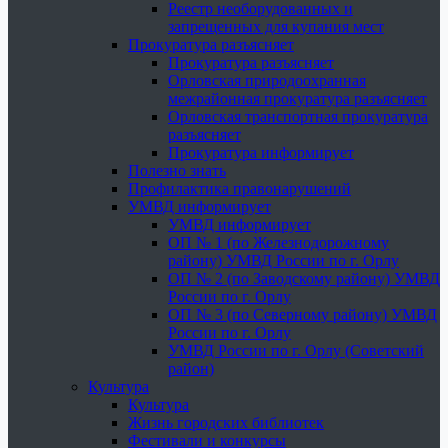
Реестр необорудованных и
запрещенных для купания мест
Прокуратура разъясняет
Прокуратура разъясняет
Орловская природоохранная
межрайонная прокуратура разъясняет
Орловская транспортная прокуратура
разъясняет
Прокуратура информирует
Полезно знать
Профилактика правонарушений
УМВД информирует
УМВД информирует
ОП № 1 (по Железнодорожному
району) УМВД России по г. Орлу
ОП № 2 (по Заводскому району) УМВД
России по г. Орлу
ОП № 3 (по Северному району) УМВД
России по г. Орлу
УМВД России по г. Орлу (Советский
район)
Культура
Культура
Жизнь городских библиотек
Фестивали и конкурсы