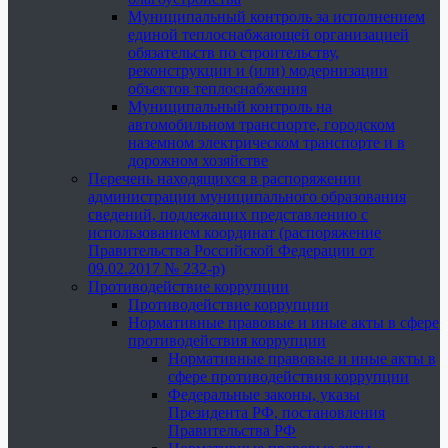
Муниципальный контроль за исполнением
единой теплоснабжающей организацией
обязательств по строительству,
реконструкции и (или) модернизации
объектов теплоснабжения
Муниципальный контроль на
автомобильном транспорте, городском
наземном электрическом транспорте и в
дорожном хозяйстве
Перечень находящихся в распоряжении
администрации муниципального образования
сведений, подлежащих представлению с
использованием координат (распоряжение
Правительства Российской Федерации от
09.02.2017 № 232-р)
Противодействие коррупции
Противодействие коррупции
Нормативные правовые и иные акты в сфере
противодействия коррупции
Нормативные правовые и иные акты в
сфере противодействия коррупции
Федеральные законы, указы
Президента РФ, постановления
Правительства РФ