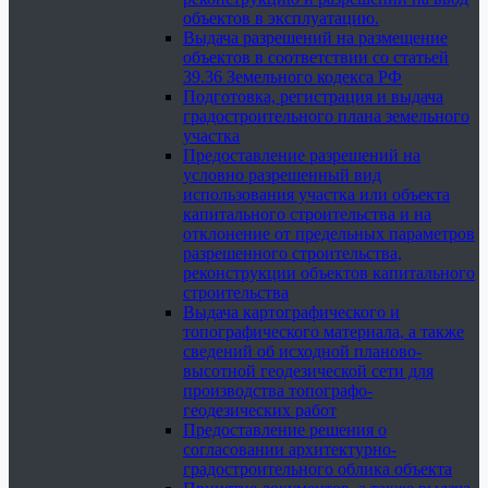
объектов в эксплуатацию.
Выдача разрешений на размещение
объектов в соответствии со статьей
39.36 Земельного кодекса РФ
Подготовка, регистрация и выдача
градостроительного плана земельного
участка
Предоставление разрешений на
условно разрешенный вид
использования участка или объекта
капитального строительства и на
отклонение от предельных параметров
разрешенного строительства,
реконструкции объектов капитального
строительства
Выдача картографического и
топографического материала, а также
сведений об исходной планово-
высотной геодезической сети для
производства топографо-
геодезических работ
Предоставление решения о
согласовании архитектурно-
градостроительного облика объекта