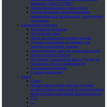
бюджета г. Орла СО НКО
Общественная палата города Орла
Реестр социально ориентированных
некоммерческих организаций - получателей
поддержки
Социальная политика
Социальная политика
Актуальные темы
Земля льготным категориям граждан
О мерах социальной поддержки для
льготных категорий граждан
Общественный совет по делам инвалидов
Опека и попечительство
Отделение Социального фонда России по
Орловской области информирует
Социальный контракт
Старшее поколение
Спорт
Спорт
Независимая оценка качества условий
осуществления деятельности организациями
физкультурно-спортивной направленности
ГТО
.....
......