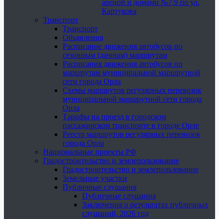
ареной и домами №7,9 по ул.
Картукова
Транспорт
Транспорт
Объявления
Расписание движения автобусов по
сезонным (дачным) маршрутам
Расписания движения автобусов по
маршрутам муниципальной маршрутной
сети города Орла
Схемы маршрутов регулярных перевозок
муниципальной маршрутной сети города
Орла
Тарифы на проезд в городском
пассажирском транспорте в городе Орле
Реестр маршрутов регулярных перевозок
города Орла
Национальные проекты РФ
Градостроительство и землепользование
Градостроительство и землепользование
Земельные участки
Публичные слушания
Публичные слушания
Заключения о результатах публичных
слушаний, 2026 год