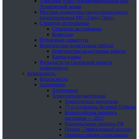
Адресный план Геоинформационная база
Технический архив
Местные нормативы градостроительного
проектирования МО «Город Орёл»
Страница застройщика
Страница застройщика
Комиссия
Публичные сервитуты
Комплексные кадастровые работы
Комплексные кадастровые работы
Карты-планы
Роскадастр по Орловской области
информирует
Безопасность
Безопасность
Антитеррор
Антитеррор
Тематические материалы
Тематические материалы
77-я годовщина Великой Победы
Всероссийская перепись
населения — 2021
Национальные проекты РФ
Проект «Эффективный регион»
Общероссийское голосование