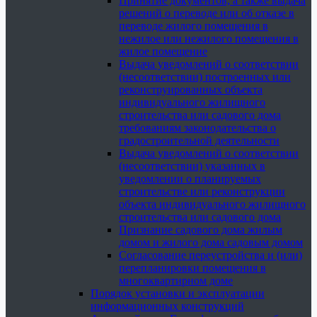
Принятие документов, а также выдача
решений о переводе или об отказе в
переводе жилого помещения в
нежилое или нежилого помещения в
жилое помещение
Выдача уведомлений о соответствии
(несоответствии) построенных или
реконструированных объекта
индивидуального жилищного
строительства или садового дома
требованиям законодательства о
градостроительной деятельности
Выдача уведомлений о соответствии
(несоответствии) указанных в
уведомлении о планируемых
строительстве или реконструкции
объекта индивидуального жилищного
строительства или садового дома
Признание садового дома жилым
домом и жилого дома садовым домом
Согласование переустройства и (или)
перепланировки помещения в
многоквартирном доме
Порядок установки и эксплуатации
информационных конструкций