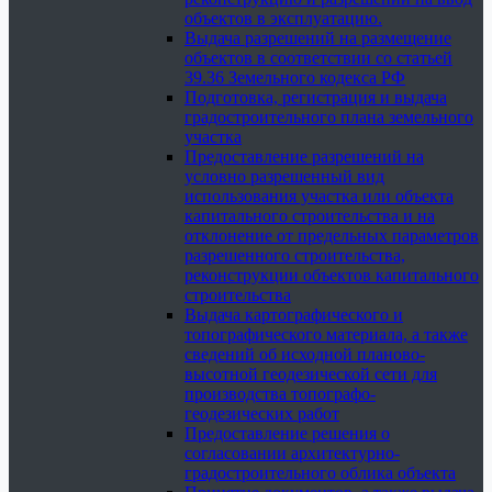
объектов в эксплуатацию.
Выдача разрешений на размещение
объектов в соответствии со статьей
39.36 Земельного кодекса РФ
Подготовка, регистрация и выдача
градостроительного плана земельного
участка
Предоставление разрешений на
условно разрешенный вид
использования участка или объекта
капитального строительства и на
отклонение от предельных параметров
разрешенного строительства,
реконструкции объектов капитального
строительства
Выдача картографического и
топографического материала, а также
сведений об исходной планово-
высотной геодезической сети для
производства топографо-
геодезических работ
Предоставление решения о
согласовании архитектурно-
градостроительного облика объекта