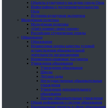
Объекты культурного наследия города Орла
Инфографика о достопримечательностях
Орла
Историко-культурная экспертиза
Молодёжная политика
Молодёжная политика
«Орёл помнит своих героев»
Российские студенческие отряды
Образование
Образование
Независимая оценка качества условий
осуществления образовательной
деятельности организациями
Нормативно-правовые документы
Учреждения образования
Учреждения образования
Школы
Детские сады
Негосударственные образовательные
учреждения
Учреждения дополнительного
образования
Прочие образовательные учреждения
Общая информация о системе образования
Национальные проекты в сфере образования