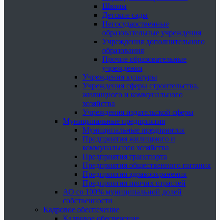
Школы
Детские сады
Негосударственные
образовательные учреждения
Учреждения дополнительного
образования
Прочие образовательные
учреждения
Учреждения культуры
Учреждения сферы строительства,
жилищного и коммунального
хозяйства
Учреждения издательской сферы
Муниципальные предприятия
Муниципальные предприятия
Предприятия жилищного и
коммунального хозяйства
Предприятия транспорта
Предприятия общественного питания
Предприятия здравоохранения
Предприятия прочих отраслей
АО со 100% муниципальной долей
собственности
Кадровое обеспечение
Кадровое обеспечение