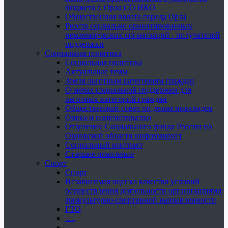
бюджета г. Орла СО НКО
Общественная палата города Орла
Реестр социально ориентированных
некоммерческих организаций - получателей
поддержки
Социальная политика
Социальная политика
Актуальные темы
Земля льготным категориям граждан
О мерах социальной поддержки для
льготных категорий граждан
Общественный совет по делам инвалидов
Опека и попечительство
Отделение Социального фонда России по
Орловской области информирует
Социальный контракт
Старшее поколение
Спорт
Спорт
Независимая оценка качества условий
осуществления деятельности организациями
физкультурно-спортивной направленности
ГТО
.....
......