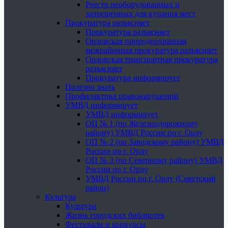
Реестр необорудованных и
запрещенных для купания мест
Прокуратура разъясняет
Прокуратура разъясняет
Орловская природоохранная
межрайонная прокуратура разъясняет
Орловская транспортная прокуратура
разъясняет
Прокуратура информирует
Полезно знать
Профилактика правонарушений
УМВД информирует
УМВД информирует
ОП № 1 (по Железнодорожному
району) УМВД России по г. Орлу
ОП № 2 (по Заводскому району) УМВД
России по г. Орлу
ОП № 3 (по Северному району) УМВД
России по г. Орлу
УМВД России по г. Орлу (Советский
район)
Культура
Культура
Жизнь городских библиотек
Фестивали и конкурсы