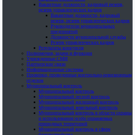
Вакантные должности, кадровый резерв,
резерв управленческих кадров
Вакантные должности, кадровый
резерв, резерв управленческих кадров
Руководители муниципальных
предприятий
Должности муниципальной службы
Резерв управленческих кадров
Результаты конкурсов
Полномочия, задачи и функции
Учрежденные СМИ
Партнерские связи
Информационные системы
Проверки, проведенные контрольно-ревизионным
отделом
Муниципальный контроль
Муниципальный контроль
Муниципальный лесной контроль
Муниципальный жилищный контроль
Муниципальный земельный контроль
Муниципальный контроль в области охраны
и использования особо охраняемых
природных территорий
Муниципальный контроль в сфере
благоустройства