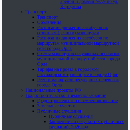
ареной и домами №7,9 по ул.
Картукова
Транспорт
Транспорт
Объявления
Расписание движения автобусов по
сезонным (дачным) маршрутам
Расписания движения автобусов по
маршрутам муниципальной маршрутной
сети города Орла
Схемы маршрутов регулярных перевозок
муниципальной маршрутной сети города
Орла
Тарифы на проезд в городском
пассажирском транспорте в городе Орле
Реестр маршрутов регулярных перевозок
города Орла
Национальные проекты РФ
Градостроительство и землепользование
Градостроительство и землепользование
Земельные участки
Публичные слушания
Публичные слушания
Заключения о результатах публичных
слушаний, 2026 год