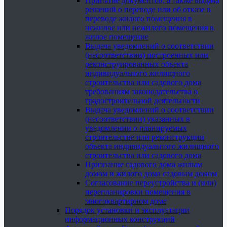
Принятие документов, а также выдача
решений о переводе или об отказе в
переводе жилого помещения в
нежилое или нежилого помещения в
жилое помещение
Выдача уведомлений о соответствии
(несоответствии) построенных или
реконструированных объекта
индивидуального жилищного
строительства или садового дома
требованиям законодательства о
градостроительной деятельности
Выдача уведомлений о соответствии
(несоответствии) указанных в
уведомлении о планируемых
строительстве или реконструкции
объекта индивидуального жилищного
строительства или садового дома
Признание садового дома жилым
домом и жилого дома садовым домом
Согласование переустройства и (или)
перепланировки помещения в
многоквартирном доме
Порядок установки и эксплуатации
информационных конструкций