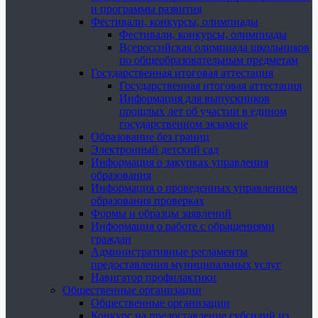
и программы развития
Фестивали, конкурсы, олимпиады
Фестивали, конкурсы, олимпиады
Всероссийская олимпиада школьников
по общеобразовательным предметам
Государственная итоговая аттестация
Государственная итоговая аттестация
Информация для выпускников
прошлых лет об участии в едином
государственном экзамене
Образование без границ
Электронный детский сад
Информация о закупках управления
образования
Информация о проведенных управлением
образования проверках
Формы и образцы заявлений
Информация о работе с обращениями
граждан
Административные регламенты
предоставления муниципальных услуг
Навигатор профилактики
Общественные организации
Общественные организации
Конкурс на предоставление субсидий из