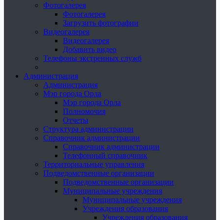
Фотогалерея
Фотогалерея
Загрузить фотографии
Видеогалерея
Видеогалерея
Добавить видео
Телефоны экстренных служб
Администрация
Администрация
Мэр города Орла
Мэр города Орла
Полномочия
Отчеты
Структура администрации
Справочник администрации
Справочник администрации
Телефонный справочник
Территориальные управления
Подведомственные организации
Подведомственные организации
Муниципальные учреждения
Муниципальные учреждения
Учреждения образования
Учреждения образования