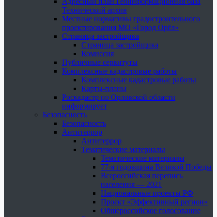
Адресный план Геоинформационная база
Технический архив
Местные нормативы градостроительного
проектирования МО «Город Орёл»
Страница застройщика
Страница застройщика
Комиссия
Публичные сервитуты
Комплексные кадастровые работы
Комплексные кадастровые работы
Карты-планы
Роскадастр по Орловской области
информирует
Безопасность
Безопасность
Антитеррор
Антитеррор
Тематические материалы
Тематические материалы
77-я годовщина Великой Победы
Всероссийская перепись
населения — 2021
Национальные проекты РФ
Проект «Эффективный регион»
Общероссийское голосование