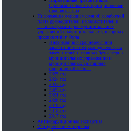
Нормативные правовые акты
Орловской области, муниципальные
правовые акты
Информация о среднемесячной заработной
плате руководителей, их заместителей и
главных бухгалтеров муниципальных
учреждений и муниципальных унитарных
предприятий г. Орла
Информация о среднемесячной
заработной плате руководителей, их
заместителей и главных бухгалтеров
муниципальных учреждений и
муниципальных унитарных
предприятий г. Орла
2025 год
2024 год
2023 год
2022 год
2021 год
2020 год
2019 год
2018 год
2017 год
Антикоррупционная экспертиза
Методические материалы