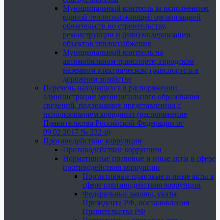
Муниципальный контроль за исполнением
единой теплоснабжающей организацией
обязательств по строительству,
реконструкции и (или) модернизации
объектов теплоснабжения
Муниципальный контроль на
автомобильном транспорте, городском
наземном электрическом транспорте и в
дорожном хозяйстве
Перечень находящихся в распоряжении
администрации муниципального образования
сведений, подлежащих представлению с
использованием координат (распоряжение
Правительства Российской Федерации от
09.02.2017 № 232-р)
Противодействие коррупции
Противодействие коррупции
Нормативные правовые и иные акты в сфере
противодействия коррупции
Нормативные правовые и иные акты в
сфере противодействия коррупции
Федеральные законы, указы
Президента РФ, постановления
Правительства РФ