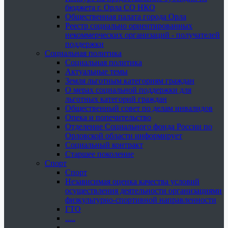
бюджета г. Орла СО НКО
Общественная палата города Орла
Реестр социально ориентированных
некоммерческих организаций - получателей
поддержки
Социальная политика
Социальная политика
Актуальные темы
Земля льготным категориям граждан
О мерах социальной поддержки для
льготных категорий граждан
Общественный совет по делам инвалидов
Опека и попечительство
Отделение Социального фонда России по
Орловской области информирует
Социальный контракт
Старшее поколение
Спорт
Спорт
Независимая оценка качества условий
осуществления деятельности организациями
физкультурно-спортивной направленности
ГТО
.....
......