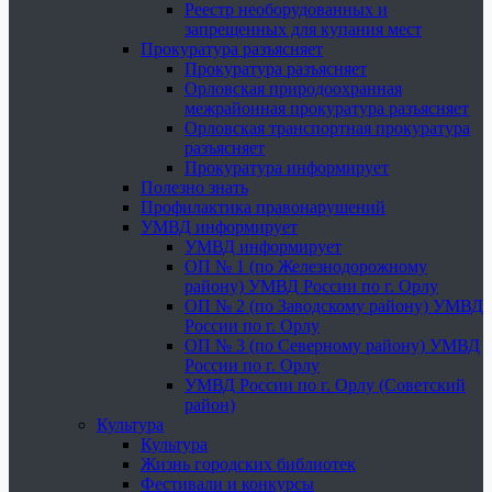
Реестр необорудованных и
запрещенных для купания мест
Прокуратура разъясняет
Прокуратура разъясняет
Орловская природоохранная
межрайонная прокуратура разъясняет
Орловская транспортная прокуратура
разъясняет
Прокуратура информирует
Полезно знать
Профилактика правонарушений
УМВД информирует
УМВД информирует
ОП № 1 (по Железнодорожному
району) УМВД России по г. Орлу
ОП № 2 (по Заводскому району) УМВД
России по г. Орлу
ОП № 3 (по Северному району) УМВД
России по г. Орлу
УМВД России по г. Орлу (Советский
район)
Культура
Культура
Жизнь городских библиотек
Фестивали и конкурсы