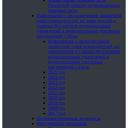
Нормативные правовые акты
Орловской области, муниципальные
правовые акты
Информация о среднемесячной заработной
плате руководителей, их заместителей и
главных бухгалтеров муниципальных
учреждений и муниципальных унитарных
предприятий г. Орла
Информация о среднемесячной
заработной плате руководителей, их
заместителей и главных бухгалтеров
муниципальных учреждений и
муниципальных унитарных
предприятий г. Орла
2025 год
2024 год
2023 год
2022 год
2021 год
2020 год
2019 год
2018 год
2017 год
Антикоррупционная экспертиза
Методические материалы