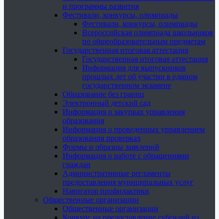
и программы развития
Фестивали, конкурсы, олимпиады
Фестивали, конкурсы, олимпиады
Всероссийская олимпиада школьников
по общеобразовательным предметам
Государственная итоговая аттестация
Государственная итоговая аттестация
Информация для выпускников
прошлых лет об участии в едином
государственном экзамене
Образование без границ
Электронный детский сад
Информация о закупках управления
образования
Информация о проведенных управлением
образования проверках
Формы и образцы заявлений
Информация о работе с обращениями
граждан
Административные регламенты
предоставления муниципальных услуг
Навигатор профилактики
Общественные организации
Общественные организации
Конкурс на предоставление субсидий из