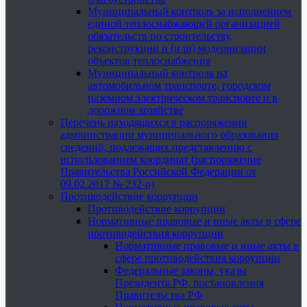
Муниципальный контроль за исполнением
единой теплоснабжающей организацией
обязательств по строительству,
реконструкции и (или) модернизации
объектов теплоснабжения
Муниципальный контроль на
автомобильном транспорте, городском
наземном электрическом транспорте и в
дорожном хозяйстве
Перечень находящихся в распоряжении
администрации муниципального образования
сведений, подлежащих представлению с
использованием координат (распоряжение
Правительства Российской Федерации от
09.02.2017 № 232-р)
Противодействие коррупции
Противодействие коррупции
Нормативные правовые и иные акты в сфере
противодействия коррупции
Нормативные правовые и иные акты в
сфере противодействия коррупции
Федеральные законы, указы
Президента РФ, постановления
Правительства РФ