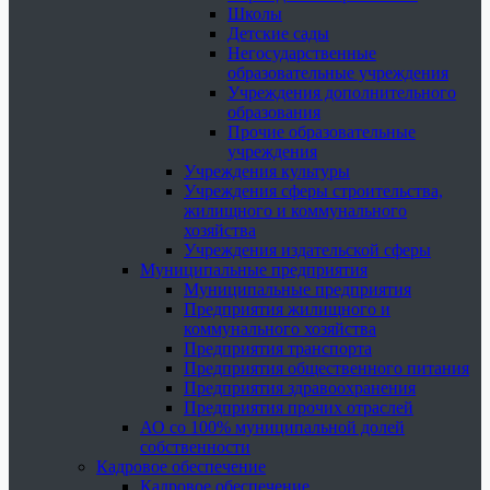
Школы
Детские сады
Негосударственные
образовательные учреждения
Учреждения дополнительного
образования
Прочие образовательные
учреждения
Учреждения культуры
Учреждения сферы строительства,
жилищного и коммунального
хозяйства
Учреждения издательской сферы
Муниципальные предприятия
Муниципальные предприятия
Предприятия жилищного и
коммунального хозяйства
Предприятия транспорта
Предприятия общественного питания
Предприятия здравоохранения
Предприятия прочих отраслей
АО со 100% муниципальной долей
собственности
Кадровое обеспечение
Кадровое обеспечение