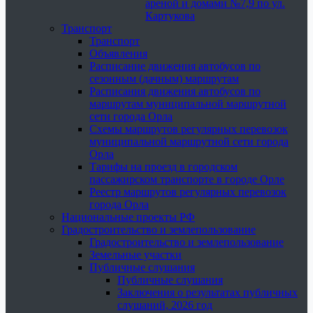
ареной и домами №7,9 по ул.
Картукова
Транспорт
Транспорт
Объявления
Расписание движения автобусов по
сезонным (дачным) маршрутам
Расписания движения автобусов по
маршрутам муниципальной маршрутной
сети города Орла
Схемы маршрутов регулярных перевозок
муниципальной маршрутной сети города
Орла
Тарифы на проезд в городском
пассажирском транспорте в городе Орле
Реестр маршрутов регулярных перевозок
города Орла
Национальные проекты РФ
Градостроительство и землепользование
Градостроительство и землепользование
Земельные участки
Публичные слушания
Публичные слушания
Заключения о результатах публичных
слушаний, 2026 год