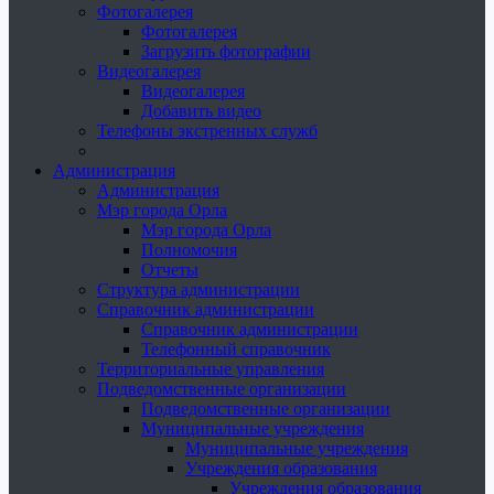
Фотогалерея
Фотогалерея
Загрузить фотографии
Видеогалерея
Видеогалерея
Добавить видео
Телефоны экстренных служб
Администрация
Администрация
Мэр города Орла
Мэр города Орла
Полномочия
Отчеты
Структура администрации
Справочник администрации
Справочник администрации
Телефонный справочник
Территориальные управления
Подведомственные организации
Подведомственные организации
Муниципальные учреждения
Муниципальные учреждения
Учреждения образования
Учреждения образования