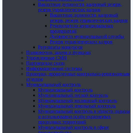
Вакантные должности, кадровый резерв,
резерв управленческих кадров
Вакантные должности, кадровый
резерв, резерв управленческих кадров
Руководители муниципальных
предприятий
Должности муниципальной службы
Резерв управленческих кадров
Результаты конкурсов
Полномочия, задачи и функции
Учрежденные СМИ
Партнерские связи
Информационные системы
Проверки, проведенные контрольно-ревизионным
отделом
Муниципальный контроль
Муниципальный контроль
Муниципальный лесной контроль
Муниципальный жилищный контроль
Муниципальный земельный контроль
Муниципальный контроль в области охраны
и использования особо охраняемых
природных территорий
Муниципальный контроль в сфере
благоустройства