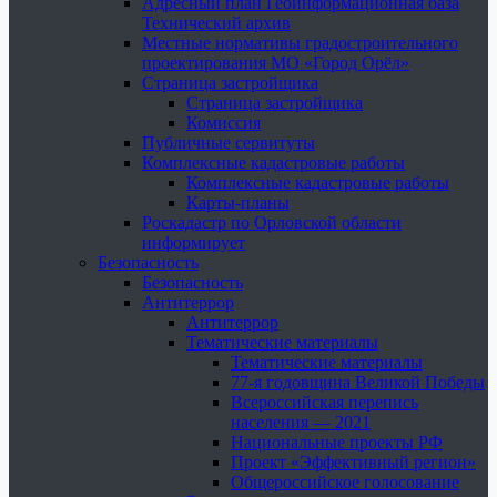
Адресный план Геоинформационная база
Технический архив
Местные нормативы градостроительного
проектирования МО «Город Орёл»
Страница застройщика
Страница застройщика
Комиссия
Публичные сервитуты
Комплексные кадастровые работы
Комплексные кадастровые работы
Карты-планы
Роскадастр по Орловской области
информирует
Безопасность
Безопасность
Антитеррор
Антитеррор
Тематические материалы
Тематические материалы
77-я годовщина Великой Победы
Всероссийская перепись
населения — 2021
Национальные проекты РФ
Проект «Эффективный регион»
Общероссийское голосование