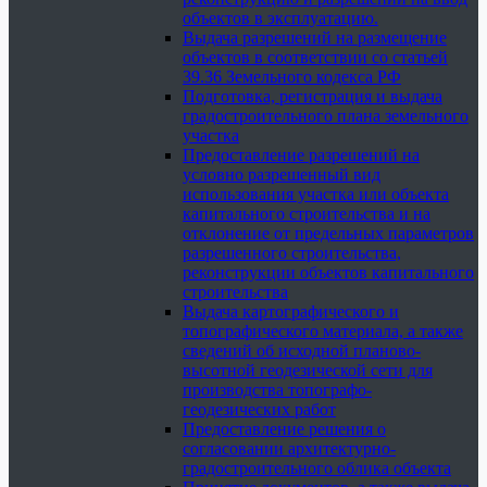
объектов в эксплуатацию.
Выдача разрешений на размещение
объектов в соответствии со статьей
39.36 Земельного кодекса РФ
Подготовка, регистрация и выдача
градостроительного плана земельного
участка
Предоставление разрешений на
условно разрешенный вид
использования участка или объекта
капитального строительства и на
отклонение от предельных параметров
разрешенного строительства,
реконструкции объектов капитального
строительства
Выдача картографического и
топографического материала, а также
сведений об исходной планово-
высотной геодезической сети для
производства топографо-
геодезических работ
Предоставление решения о
согласовании архитектурно-
градостроительного облика объекта