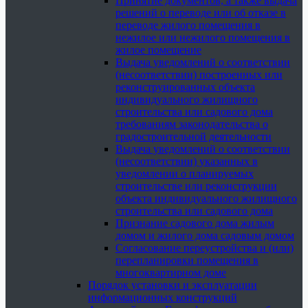
Принятие документов, а также выдача
решений о переводе или об отказе в
переводе жилого помещения в
нежилое или нежилого помещения в
жилое помещение
Выдача уведомлений о соответствии
(несоответствии) построенных или
реконструированных объекта
индивидуального жилищного
строительства или садового дома
требованиям законодательства о
градостроительной деятельности
Выдача уведомлений о соответствии
(несоответствии) указанных в
уведомлении о планируемых
строительстве или реконструкции
объекта индивидуального жилищного
строительства или садового дома
Признание садового дома жилым
домом и жилого дома садовым домом
Согласование переустройства и (или)
перепланировки помещения в
многоквартирном доме
Порядок установки и эксплуатации
информационных конструкций