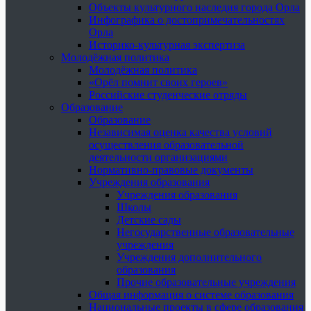
Объекты культурного наследия города Орла
Инфографика о достопримечательностях
Орла
Историко-культурная экспертиза
Молодёжная политика
Молодёжная политика
«Орёл помнит своих героев»
Российские студенческие отряды
Образование
Образование
Независимая оценка качества условий
осуществления образовательной
деятельности организациями
Нормативно-правовые документы
Учреждения образования
Учреждения образования
Школы
Детские сады
Негосударственные образовательные
учреждения
Учреждения дополнительного
образования
Прочие образовательные учреждения
Общая информация о системе образования
Национальные проекты в сфере образования