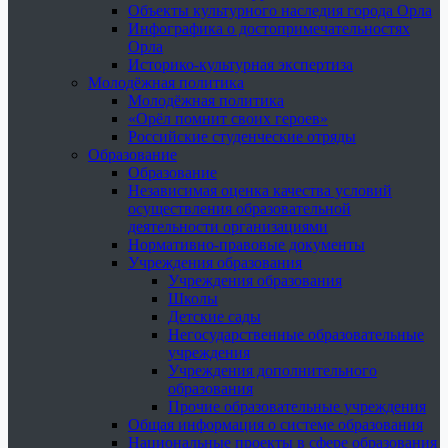
Объекты культурного наследия города Орла
Инфографика о достопримечательностях
Орла
Историко-культурная экспертиза
Молодёжная политика
Молодёжная политика
«Орёл помнит своих героев»
Российские студенческие отряды
Образование
Образование
Независимая оценка качества условий
осуществления образовательной
деятельности организациями
Нормативно-правовые документы
Учреждения образования
Учреждения образования
Школы
Детские сады
Негосударственные образовательные
учреждения
Учреждения дополнительного
образования
Прочие образовательные учреждения
Общая информация о системе образования
Национальные проекты в сфере образования