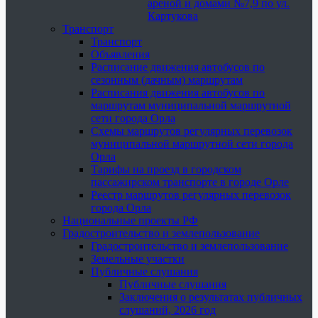
ареной и домами №7,9 по ул.
Картукова
Транспорт
Транспорт
Объявления
Расписание движения автобусов по
сезонным (дачным) маршрутам
Расписания движения автобусов по
маршрутам муниципальной маршрутной
сети города Орла
Схемы маршрутов регулярных перевозок
муниципальной маршрутной сети города
Орла
Тарифы на проезд в городском
пассажирском транспорте в городе Орле
Реестр маршрутов регулярных перевозок
города Орла
Национальные проекты РФ
Градостроительство и землепользование
Градостроительство и землепользование
Земельные участки
Публичные слушания
Публичные слушания
Заключения о результатах публичных
слушаний, 2026 год