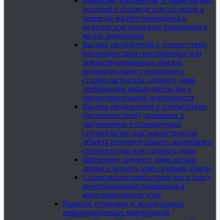
Принятие документов, а также выдача
решений о переводе или об отказе в
переводе жилого помещения в
нежилое или нежилого помещения в
жилое помещение
Выдача уведомлений о соответствии
(несоответствии) построенных или
реконструированных объекта
индивидуального жилищного
строительства или садового дома
требованиям законодательства о
градостроительной деятельности
Выдача уведомлений о соответствии
(несоответствии) указанных в
уведомлении о планируемых
строительстве или реконструкции
объекта индивидуального жилищного
строительства или садового дома
Признание садового дома жилым
домом и жилого дома садовым домом
Согласование переустройства и (или)
перепланировки помещения в
многоквартирном доме
Порядок установки и эксплуатации
информационных конструкций