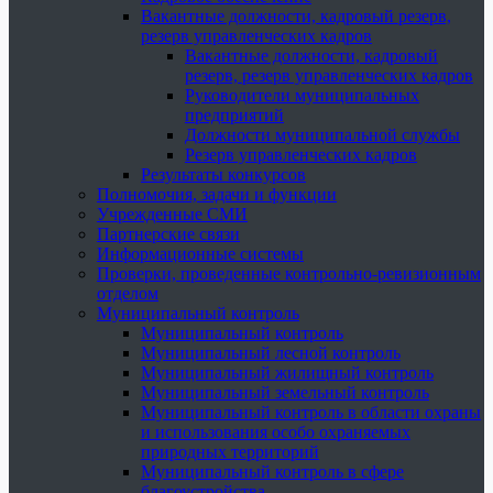
Вакантные должности, кадровый резерв,
резерв управленческих кадров
Вакантные должности, кадровый
резерв, резерв управленческих кадров
Руководители муниципальных
предприятий
Должности муниципальной службы
Резерв управленческих кадров
Результаты конкурсов
Полномочия, задачи и функции
Учрежденные СМИ
Партнерские связи
Информационные системы
Проверки, проведенные контрольно-ревизионным
отделом
Муниципальный контроль
Муниципальный контроль
Муниципальный лесной контроль
Муниципальный жилищный контроль
Муниципальный земельный контроль
Муниципальный контроль в области охраны
и использования особо охраняемых
природных территорий
Муниципальный контроль в сфере
благоустройства