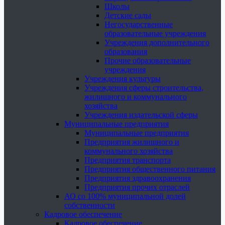
Школы
Детские сады
Негосударственные
образовательные учреждения
Учреждения дополнительного
образования
Прочие образовательные
учреждения
Учреждения культуры
Учреждения сферы строительства,
жилищного и коммунального
хозяйства
Учреждения издательской сферы
Муниципальные предприятия
Муниципальные предприятия
Предприятия жилищного и
коммунального хозяйства
Предприятия транспорта
Предприятия общественного питания
Предприятия здравоохранения
Предприятия прочих отраслей
АО со 100% муниципальной долей
собственности
Кадровое обеспечение
Кадровое обеспечение