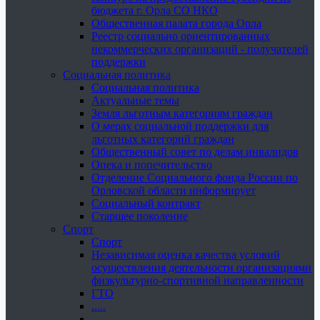
бюджета г. Орла СО НКО
Общественная палата города Орла
Реестр социально ориентированных
некоммерческих организаций - получателей
поддержки
Социальная политика
Социальная политика
Актуальные темы
Земля льготным категориям граждан
О мерах социальной поддержки для
льготных категорий граждан
Общественный совет по делам инвалидов
Опека и попечительство
Отделение Социального фонда России по
Орловской области информирует
Социальный контракт
Старшее поколение
Спорт
Спорт
Независимая оценка качества условий
осуществления деятельности организациями
физкультурно-спортивной направленности
ГТО
.....
......