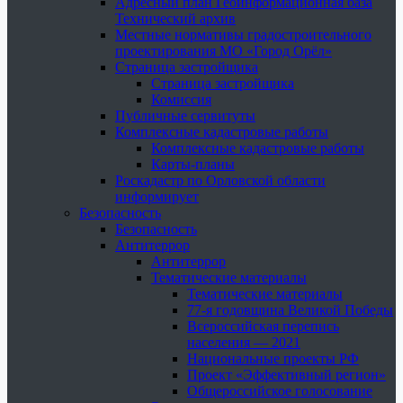
Адресный план Геоинформационная база
Технический архив
Местные нормативы градостроительного
проектирования МО «Город Орёл»
Страница застройщика
Страница застройщика
Комиссия
Публичные сервитуты
Комплексные кадастровые работы
Комплексные кадастровые работы
Карты-планы
Роскадастр по Орловской области
информирует
Безопасность
Безопасность
Антитеррор
Антитеррор
Тематические материалы
Тематические материалы
77-я годовщина Великой Победы
Всероссийская перепись
населения — 2021
Национальные проекты РФ
Проект «Эффективный регион»
Общероссийское голосование