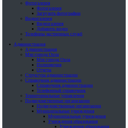
Фотогалерея
Фотогалерея
Загрузить фотографии
Видеогалерея
Видеогалерея
Добавить видео
Телефоны экстренных служб
Администрация
Администрация
Мэр города Орла
Мэр города Орла
Полномочия
Отчеты
Структура администрации
Справочник администрации
Справочник администрации
Телефонный справочник
Территориальные управления
Подведомственные организации
Подведомственные организации
Муниципальные учреждения
Муниципальные учреждения
Учреждения образования
Учреждения образования