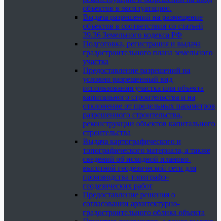
объектов в эксплуатацию.
Выдача разрешений на размещение
объектов в соответствии со статьей
39.36 Земельного кодекса РФ
Подготовка, регистрация и выдача
градостроительного плана земельного
участка
Предоставление разрешений на
условно разрешенный вид
использования участка или объекта
капитального строительства и на
отклонение от предельных параметров
разрешенного строительства,
реконструкции объектов капитального
строительства
Выдача картографического и
топографического материала, а также
сведений об исходной планово-
высотной геодезической сети для
производства топографо-
геодезических работ
Предоставление решения о
согласовании архитектурно-
градостроительного облика объекта