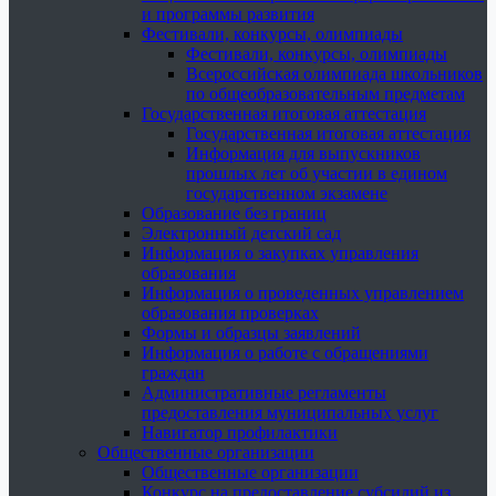
и программы развития
Фестивали, конкурсы, олимпиады
Фестивали, конкурсы, олимпиады
Всероссийская олимпиада школьников
по общеобразовательным предметам
Государственная итоговая аттестация
Государственная итоговая аттестация
Информация для выпускников
прошлых лет об участии в едином
государственном экзамене
Образование без границ
Электронный детский сад
Информация о закупках управления
образования
Информация о проведенных управлением
образования проверках
Формы и образцы заявлений
Информация о работе с обращениями
граждан
Административные регламенты
предоставления муниципальных услуг
Навигатор профилактики
Общественные организации
Общественные организации
Конкурс на предоставление субсидий из