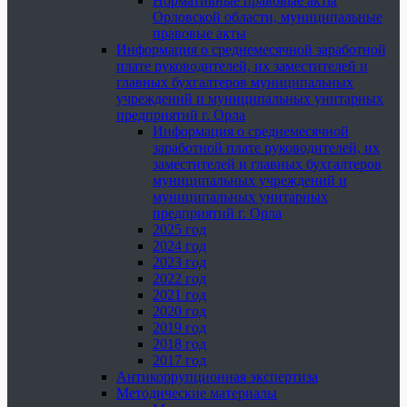
Нормативные правовые акты
Орловской области, муниципальные
правовые акты
Информация о среднемесячной заработной
плате руководителей, их заместителей и
главных бухгалтеров муниципальных
учреждений и муниципальных унитарных
предприятий г. Орла
Информация о среднемесячной
заработной плате руководителей, их
заместителей и главных бухгалтеров
муниципальных учреждений и
муниципальных унитарных
предприятий г. Орла
2025 год
2024 год
2023 год
2022 год
2021 год
2020 год
2019 год
2018 год
2017 год
Антикоррупционная экспертиза
Методические материалы