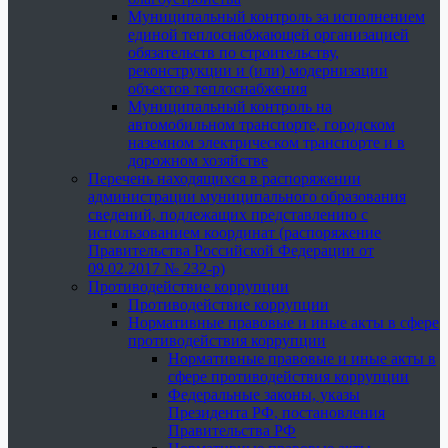
Муниципальный контроль за исполнением
единой теплоснабжающей организацией
обязательств по строительству,
реконструкции и (или) модернизации
объектов теплоснабжения
Муниципальный контроль на
автомобильном транспорте, городском
наземном электрическом транспорте и в
дорожном хозяйстве
Перечень находящихся в распоряжении
администрации муниципального образования
сведений, подлежащих представлению с
использованием координат (распоряжение
Правительства Российской Федерации от
09.02.2017 № 232-р)
Противодействие коррупции
Противодействие коррупции
Нормативные правовые и иные акты в сфере
противодействия коррупции
Нормативные правовые и иные акты в
сфере противодействия коррупции
Федеральные законы, указы
Президента РФ, постановления
Правительства РФ