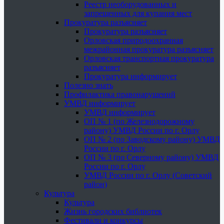
Реестр необорудованных и
запрещенных для купания мест
Прокуратура разъясняет
Прокуратура разъясняет
Орловская природоохранная
межрайонная прокуратура разъясняет
Орловская транспортная прокуратура
разъясняет
Прокуратура информирует
Полезно знать
Профилактика правонарушений
УМВД информирует
УМВД информирует
ОП № 1 (по Железнодорожному
району) УМВД России по г. Орлу
ОП № 2 (по Заводскому району) УМВД
России по г. Орлу
ОП № 3 (по Северному району) УМВД
России по г. Орлу
УМВД России по г. Орлу (Советский
район)
Культура
Культура
Жизнь городских библиотек
Фестивали и конкурсы