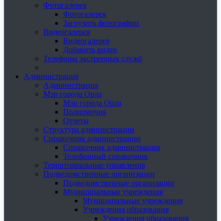
Фотогалерея
Фотогалерея
Загрузить фотографии
Видеогалерея
Видеогалерея
Добавить видео
Телефоны экстренных служб
Администрация
Администрация
Мэр города Орла
Мэр города Орла
Полномочия
Отчеты
Структура администрации
Справочник администрации
Справочник администрации
Телефонный справочник
Территориальные управления
Подведомственные организации
Подведомственные организации
Муниципальные учреждения
Муниципальные учреждения
Учреждения образования
Учреждения образования