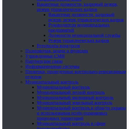
Вакантные должности, кадровый резерв,
резерв управленческих кадров
Вакантные должности, кадровый
резерв, резерв управленческих кадров
Руководители муниципальных
предприятий
Должности муниципальной службы
Резерв управленческих кадров
Результаты конкурсов
Полномочия, задачи и функции
Учрежденные СМИ
Партнерские связи
Информационные системы
Проверки, проведенные контрольно-ревизионным
отделом
Муниципальный контроль
Муниципальный контроль
Муниципальный лесной контроль
Муниципальный жилищный контроль
Муниципальный земельный контроль
Муниципальный контроль в области охраны
и использования особо охраняемых
природных территорий
Муниципальный контроль в сфере
благоустройства