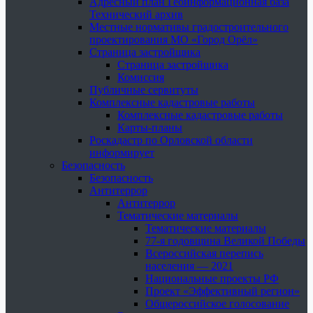
Адресный план Геоинформационная база
Технический архив
Местные нормативы градостроительного
проектирования МО «Город Орёл»
Страница застройщика
Страница застройщика
Комиссия
Публичные сервитуты
Комплексные кадастровые работы
Комплексные кадастровые работы
Карты-планы
Роскадастр по Орловской области
информирует
Безопасность
Безопасность
Антитеррор
Антитеррор
Тематические материалы
Тематические материалы
77-я годовщина Великой Победы
Всероссийская перепись
населения — 2021
Национальные проекты РФ
Проект «Эффективный регион»
Общероссийское голосование