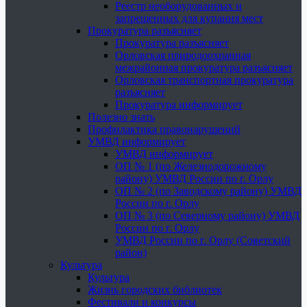
Реестр необорудованных и
запрещенных для купания мест
Прокуратура разъясняет
Прокуратура разъясняет
Орловская природоохранная
межрайонная прокуратура разъясняет
Орловская транспортная прокуратура
разъясняет
Прокуратура информирует
Полезно знать
Профилактика правонарушений
УМВД информирует
УМВД информирует
ОП № 1 (по Железнодорожному
району) УМВД России по г. Орлу
ОП № 2 (по Заводскому району) УМВД
России по г. Орлу
ОП № 3 (по Северному району) УМВД
России по г. Орлу
УМВД России по г. Орлу (Советский
район)
Культура
Культура
Жизнь городских библиотек
Фестивали и конкурсы