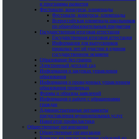
и программы развития
Фестивали, конкурсы, олимпиады
Фестивали, конкурсы, олимпиады
Всероссийская олимпиада школьников
по общеобразовательным предметам
Государственная итоговая аттестация
Государственная итоговая аттестация
Информация для выпускников
прошлых лет об участии в едином
государственном экзамене
Образование без границ
Электронный детский сад
Информация о закупках управления
образования
Информация о проведенных управлением
образования проверках
Формы и образцы заявлений
Информация о работе с обращениями
граждан
Административные регламенты
предоставления муниципальных услуг
Навигатор профилактики
Общественные организации
Общественные организации
Конкурс на предоставление субсидий из