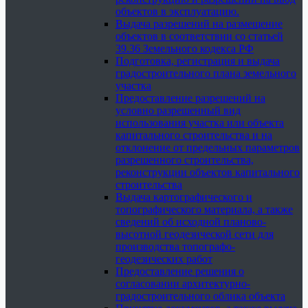
объектов в эксплуатацию.
Выдача разрешений на размещение
объектов в соответствии со статьей
39.36 Земельного кодекса РФ
Подготовка, регистрация и выдача
градостроительного плана земельного
участка
Предоставление разрешений на
условно разрешенный вид
использования участка или объекта
капитального строительства и на
отклонение от предельных параметров
разрешенного строительства,
реконструкции объектов капитального
строительства
Выдача картографического и
топографического материала, а также
сведений об исходной планово-
высотной геодезической сети для
производства топографо-
геодезических работ
Предоставление решения о
согласовании архитектурно-
градостроительного облика объекта