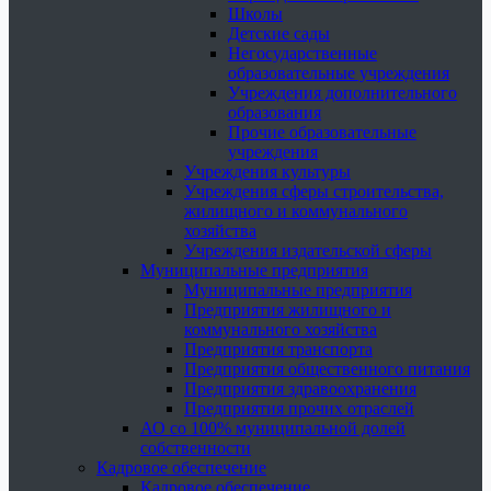
Школы
Детские сады
Негосударственные
образовательные учреждения
Учреждения дополнительного
образования
Прочие образовательные
учреждения
Учреждения культуры
Учреждения сферы строительства,
жилищного и коммунального
хозяйства
Учреждения издательской сферы
Муниципальные предприятия
Муниципальные предприятия
Предприятия жилищного и
коммунального хозяйства
Предприятия транспорта
Предприятия общественного питания
Предприятия здравоохранения
Предприятия прочих отраслей
АО со 100% муниципальной долей
собственности
Кадровое обеспечение
Кадровое обеспечение