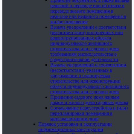
Принятие документов, а также выдача
решений о переводе или об отказе в
переводе жилого помещения в
нежилое или нежилого помещения в
жилое помещение
Выдача уведомлений о соответствии
(несоответствии) построенных или
реконструированных объекта
индивидуального жилищного
строительства или садового дома
требованиям законодательства о
градостроительной деятельности
Выдача уведомлений о соответствии
(несоответствии) указанных в
уведомлении о планируемых
строительстве или реконструкции
объекта индивидуального жилищного
строительства или садового дома
Признание садового дома жилым
домом и жилого дома садовым домом
Согласование переустройства и (или)
перепланировки помещения в
многоквартирном доме
Порядок установки и эксплуатации
информационных конструкций