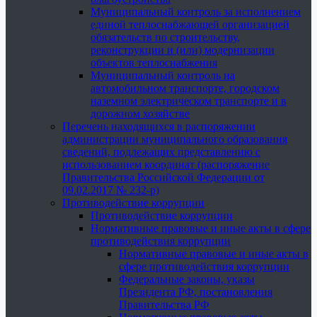
Муниципальный контроль за исполнением
единой теплоснабжающей организацией
обязательств по строительству,
реконструкции и (или) модернизации
объектов теплоснабжения
Муниципальный контроль на
автомобильном транспорте, городском
наземном электрическом транспорте и в
дорожном хозяйстве
Перечень находящихся в распоряжении
администрации муниципального образования
сведений, подлежащих представлению с
использованием координат (распоряжение
Правительства Российской Федерации от
09.02.2017 № 232-р)
Противодействие коррупции
Противодействие коррупции
Нормативные правовые и иные акты в сфере
противодействия коррупции
Нормативные правовые и иные акты в
сфере противодействия коррупции
Федеральные законы, указы
Президента РФ, постановления
Правительства РФ