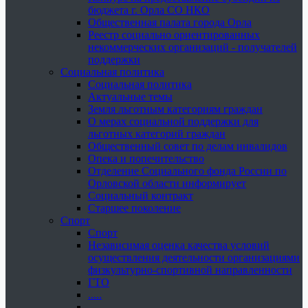
бюджета г. Орла СО НКО
Общественная палата города Орла
Реестр социально ориентированных
некоммерческих организаций - получателей
поддержки
Социальная политика
Социальная политика
Актуальные темы
Земля льготным категориям граждан
О мерах социальной поддержки для
льготных категорий граждан
Общественный совет по делам инвалидов
Опека и попечительство
Отделение Социального фонда России по
Орловской области информирует
Социальный контракт
Старшее поколение
Спорт
Спорт
Независимая оценка качества условий
осуществления деятельности организациями
физкультурно-спортивной направленности
ГТО
.....
......