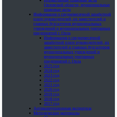
Нормативные правовые акты
Орловской области, муниципальные
правовые акты
Информация о среднемесячной заработной
плате руководителей, их заместителей и
главных бухгалтеров муниципальных
учреждений и муниципальных унитарных
предприятий г. Орла
Информация о среднемесячной
заработной плате руководителей, их
заместителей и главных бухгалтеров
муниципальных учреждений и
муниципальных унитарных
предприятий г. Орла
2025 год
2024 год
2023 год
2022 год
2021 год
2020 год
2019 год
2018 год
2017 год
Антикоррупционная экспертиза
Методические материалы