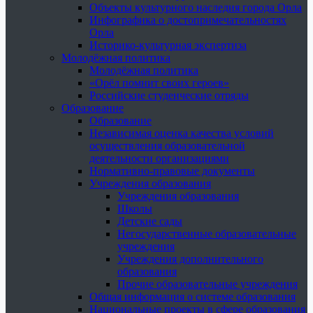
Объекты культурного наследия города Орла
Инфографика о достопримечательностях
Орла
Историко-культурная экспертиза
Молодёжная политика
Молодёжная политика
«Орёл помнит своих героев»
Российские студенческие отряды
Образование
Образование
Независимая оценка качества условий
осуществления образовательной
деятельности организациями
Нормативно-правовые документы
Учреждения образования
Учреждения образования
Школы
Детские сады
Негосударственные образовательные
учреждения
Учреждения дополнительного
образования
Прочие образовательные учреждения
Общая информация о системе образования
Национальные проекты в сфере образования