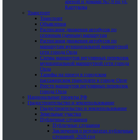
ареной и домами №7,9 по ул.
Картукова
Транспорт
Транспорт
Объявления
Расписание движения автобусов по
сезонным (дачным) маршрутам
Расписания движения автобусов по
маршрутам муниципальной маршрутной
сети города Орла
Схемы маршрутов регулярных перевозок
муниципальной маршрутной сети города
Орла
Тарифы на проезд в городском
пассажирском транспорте в городе Орле
Реестр маршрутов регулярных перевозок
города Орла
Национальные проекты РФ
Градостроительство и землепользование
Градостроительство и землепользование
Земельные участки
Публичные слушания
Публичные слушания
Заключения о результатах публичных
слушаний, 2026 год