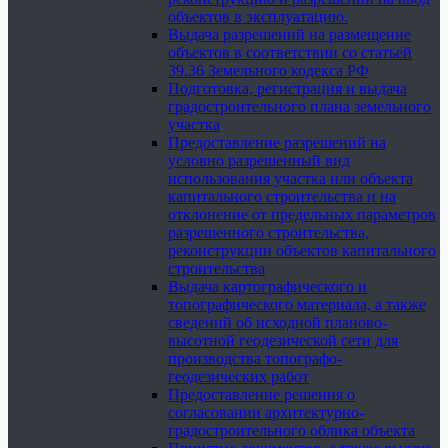
объектов в эксплуатацию.
Выдача разрешений на размещение
объектов в соответствии со статьей
39.36 Земельного кодекса РФ
Подготовка, регистрация и выдача
градостроительного плана земельного
участка
Предоставление разрешений на
условно разрешенный вид
использования участка или объекта
капитального строительства и на
отклонение от предельных параметров
разрешенного строительства,
реконструкции объектов капитального
строительства
Выдача картографического и
топографического материала, а также
сведений об исходной планово-
высотной геодезической сети для
производства топографо-
геодезических работ
Предоставление решения о
согласовании архитектурно-
градостроительного облика объекта