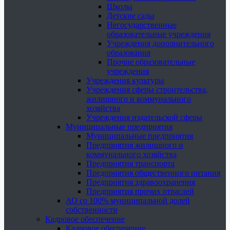
Школы
Детские сады
Негосударственные
образовательные учреждения
Учреждения дополнительного
образования
Прочие образовательные
учреждения
Учреждения культуры
Учреждения сферы строительства,
жилищного и коммунального
хозяйства
Учреждения издательской сферы
Муниципальные предприятия
Муниципальные предприятия
Предприятия жилищного и
коммунального хозяйства
Предприятия транспорта
Предприятия общественного питания
Предприятия здравоохранения
Предприятия прочих отраслей
АО со 100% муниципальной долей
собственности
Кадровое обеспечение
Кадровое обеспечение