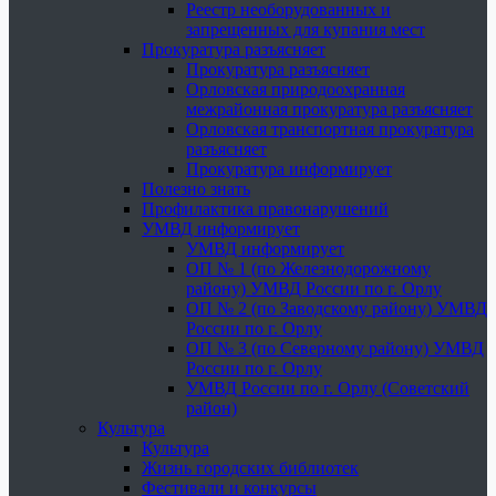
Реестр необорудованных и
запрещенных для купания мест
Прокуратура разъясняет
Прокуратура разъясняет
Орловская природоохранная
межрайонная прокуратура разъясняет
Орловская транспортная прокуратура
разъясняет
Прокуратура информирует
Полезно знать
Профилактика правонарушений
УМВД информирует
УМВД информирует
ОП № 1 (по Железнодорожному
району) УМВД России по г. Орлу
ОП № 2 (по Заводскому району) УМВД
России по г. Орлу
ОП № 3 (по Северному району) УМВД
России по г. Орлу
УМВД России по г. Орлу (Советский
район)
Культура
Культура
Жизнь городских библиотек
Фестивали и конкурсы