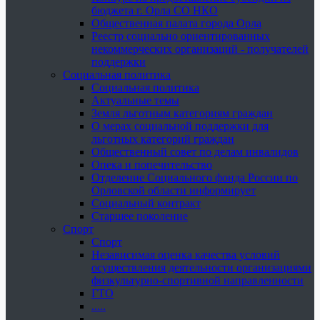
бюджета г. Орла СО НКО
Общественная палата города Орла
Реестр социально ориентированных
некоммерческих организаций - получателей
поддержки
Социальная политика
Социальная политика
Актуальные темы
Земля льготным категориям граждан
О мерах социальной поддержки для
льготных категорий граждан
Общественный совет по делам инвалидов
Опека и попечительство
Отделение Социального фонда России по
Орловской области информирует
Социальный контракт
Старшее поколение
Спорт
Спорт
Независимая оценка качества условий
осуществления деятельности организациями
физкультурно-спортивной направленности
ГТО
.....
......