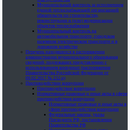
Муниципальный контроль за исполнением
единой теплоснабжающей организацией
обязательств по строительству,
реконструкции и (или) модернизации
объектов теплоснабжения
Муниципальный контроль на
автомобильном транспорте, городском
наземном электрическом транспорте и в
дорожном хозяйстве
Перечень находящихся в распоряжении
администрации муниципального образования
сведений, подлежащих представлению с
использованием координат (распоряжение
Правительства Российской Федерации от
09.02.2017 № 232-р)
Противодействие коррупции
Противодействие коррупции
Нормативные правовые и иные акты в сфере
противодействия коррупции
Нормативные правовые и иные акты в
сфере противодействия коррупции
Федеральные законы, указы
Президента РФ, постановления
Правительства РФ