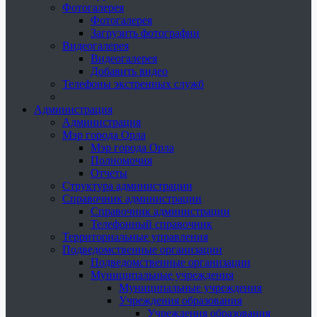
Фотогалерея
Фотогалерея
Загрузить фотографии
Видеогалерея
Видеогалерея
Добавить видео
Телефоны экстренных служб
Администрация
Администрация
Мэр города Орла
Мэр города Орла
Полномочия
Отчеты
Структура администрации
Справочник администрации
Справочник администрации
Телефонный справочник
Территориальные управления
Подведомственные организации
Подведомственные организации
Муниципальные учреждения
Муниципальные учреждения
Учреждения образования
Учреждения образования