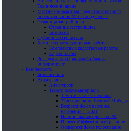
Адресный план Геоинформационная база
Технический архив
Местные нормативы градостроительного
проектирования МО «Город Орёл»
Страница застройщика
Страница застройщика
Комиссия
Публичные сервитуты
Комплексные кадастровые работы
Комплексные кадастровые работы
Карты-планы
Роскадастр по Орловской области
информирует
Безопасность
Безопасность
Антитеррор
Антитеррор
Тематические материалы
Тематические материалы
77-я годовщина Великой Победы
Всероссийская перепись
населения — 2021
Национальные проекты РФ
Проект «Эффективный регион»
Общероссийское голосование