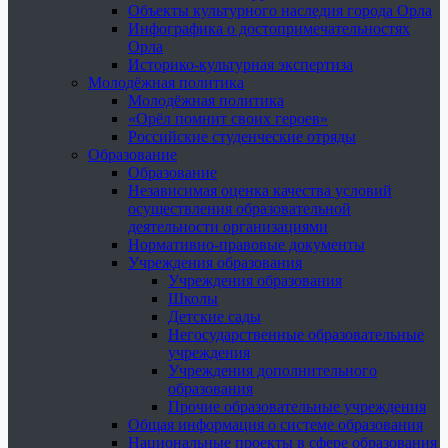
Объекты культурного наследия города Орла
Инфографика о достопримечательностях
Орла
Историко-культурная экспертиза
Молодёжная политика
Молодёжная политика
«Орёл помнит своих героев»
Российские студенческие отряды
Образование
Образование
Независимая оценка качества условий
осуществления образовательной
деятельности организациями
Нормативно-правовые документы
Учреждения образования
Учреждения образования
Школы
Детские сады
Негосударственные образовательные
учреждения
Учреждения дополнительного
образования
Прочие образовательные учреждения
Общая информация о системе образования
Национальные проекты в сфере образования