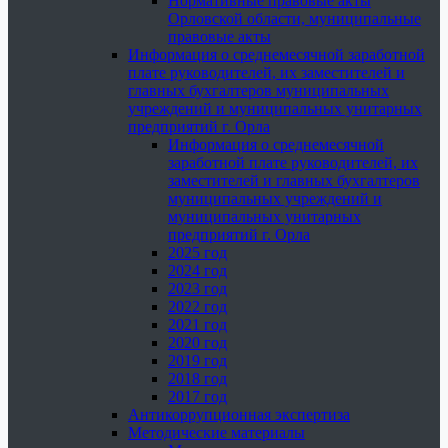
Нормативные правовые акты
Орловской области, муниципальные
правовые акты
Информация о среднемесячной заработной
плате руководителей, их заместителей и
главных бухгалтеров муниципальных
учреждений и муниципальных унитарных
предприятий г. Орла
Информация о среднемесячной
заработной плате руководителей, их
заместителей и главных бухгалтеров
муниципальных учреждений и
муниципальных унитарных
предприятий г. Орла
2025 год
2024 год
2023 год
2022 год
2021 год
2020 год
2019 год
2018 год
2017 год
Антикоррупционная экспертиза
Методические материалы