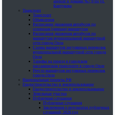
ареной и домами №7,9 по ул.
Картукова
Транспорт
Транспорт
Объявления
Расписание движения автобусов по
сезонным (дачным) маршрутам
Расписания движения автобусов по
маршрутам муниципальной маршрутной
сети города Орла
Схемы маршрутов регулярных перевозок
муниципальной маршрутной сети города
Орла
Тарифы на проезд в городском
пассажирском транспорте в городе Орле
Реестр маршрутов регулярных перевозок
города Орла
Национальные проекты РФ
Градостроительство и землепользование
Градостроительство и землепользование
Земельные участки
Публичные слушания
Публичные слушания
Заключения о результатах публичных
слушаний, 2026 год