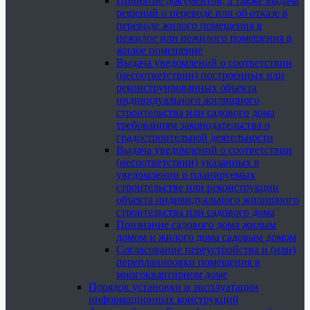
Принятие документов, а также выдача
решений о переводе или об отказе в
переводе жилого помещения в
нежилое или нежилого помещения в
жилое помещение
Выдача уведомлений о соответствии
(несоответствии) построенных или
реконструированных объекта
индивидуального жилищного
строительства или садового дома
требованиям законодательства о
градостроительной деятельности
Выдача уведомлений о соответствии
(несоответствии) указанных в
уведомлении о планируемых
строительстве или реконструкции
объекта индивидуального жилищного
строительства или садового дома
Признание садового дома жилым
домом и жилого дома садовым домом
Согласование переустройства и (или)
перепланировки помещения в
многоквартирном доме
Порядок установки и эксплуатации
информационных конструкций