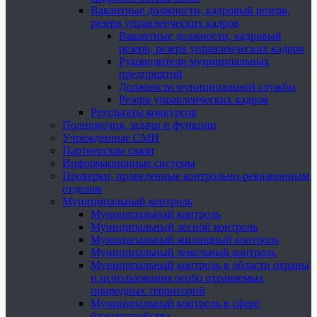
Вакантные должности, кадровый резерв,
резерв управленческих кадров
Вакантные должности, кадровый
резерв, резерв управленческих кадров
Руководители муниципальных
предприятий
Должности муниципальной службы
Резерв управленческих кадров
Результаты конкурсов
Полномочия, задачи и функции
Учрежденные СМИ
Партнерские связи
Информационные системы
Проверки, проведенные контрольно-ревизионным
отделом
Муниципальный контроль
Муниципальный контроль
Муниципальный лесной контроль
Муниципальный жилищный контроль
Муниципальный земельный контроль
Муниципальный контроль в области охраны
и использования особо охраняемых
природных территорий
Муниципальный контроль в сфере
благоустройства