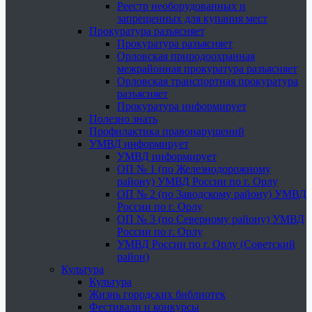
Реестр необорудованных и
запрещенных для купания мест
Прокуратура разъясняет
Прокуратура разъясняет
Орловская природоохранная
межрайонная прокуратура разъясняет
Орловская транспортная прокуратура
разъясняет
Прокуратура информирует
Полезно знать
Профилактика правонарушений
УМВД информирует
УМВД информирует
ОП № 1 (по Железнодорожному
району) УМВД России по г. Орлу
ОП № 2 (по Заводскому району) УМВД
России по г. Орлу
ОП № 3 (по Северному району) УМВД
России по г. Орлу
УМВД России по г. Орлу (Советский
район)
Культура
Культура
Жизнь городских библиотек
Фестивали и конкурсы