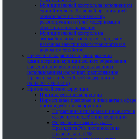
Муниципальный контроль за исполнением
единой теплоснабжающей организацией
обязательств по строительству,
реконструкции и (или) модернизации
объектов теплоснабжения
Муниципальный контроль на
автомобильном транспорте, городском
наземном электрическом транспорте и в
дорожном хозяйстве
Перечень находящихся в распоряжении
администрации муниципального образования
сведений, подлежащих представлению с
использованием координат (распоряжение
Правительства Российской Федерации от
09.02.2017 № 232-р)
Противодействие коррупции
Противодействие коррупции
Нормативные правовые и иные акты в сфере
противодействия коррупции
Нормативные правовые и иные акты в
сфере противодействия коррупции
Федеральные законы, указы
Президента РФ, постановления
Правительства РФ