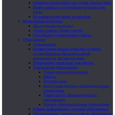
Объекты культурного наследия города Орла
Инфографика о достопримечательностях
Орла
Историко-культурная экспертиза
Молодёжная политика
Молодёжная политика
«Орёл помнит своих героев»
Российские студенческие отряды
Образование
Образование
Независимая оценка качества условий
осуществления образовательной
деятельности организациями
Нормативно-правовые документы
Учреждения образования
Учреждения образования
Школы
Детские сады
Негосударственные образовательные
учреждения
Учреждения дополнительного
образования
Прочие образовательные учреждения
Общая информация о системе образования
Национальные проекты в сфере образования