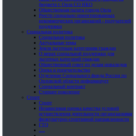
бюджета г. Орла СО НКО
Общественная палата города Орла
Реестр социально ориентированных
некоммерческих организаций - получателей
поддержки
Социальная политика
Социальная политика
Актуальные темы
Земля льготным категориям граждан
О мерах социальной поддержки для
льготных категорий граждан
Общественный совет по делам инвалидов
Опека и попечительство
Отделение Социального фонда России по
Орловской области информирует
Социальный контракт
Старшее поколение
Спорт
Спорт
Независимая оценка качества условий
осуществления деятельности организациями
физкультурно-спортивной направленности
ГТО
.....
......