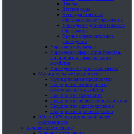
Школы
Детские сады
Негосударственные
образовательные учреждения
Учреждения дополнительного
образования
Прочие образовательные
учреждения
Учреждения культуры
Учреждения сферы строительства,
жилищного и коммунального
хозяйства
Учреждения издательской сферы
Муниципальные предприятия
Муниципальные предприятия
Предприятия жилищного и
коммунального хозяйства
Предприятия транспорта
Предприятия общественного питания
Предприятия здравоохранения
Предприятия прочих отраслей
АО со 100% муниципальной долей
собственности
Кадровое обеспечение
Кадровое обеспечение