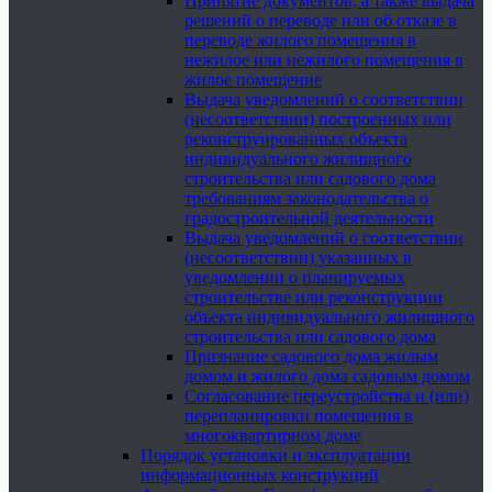
Принятие документов, а также выдача
решений о переводе или об отказе в
переводе жилого помещения в
нежилое или нежилого помещения в
жилое помещение
Выдача уведомлений о соответствии
(несоответствии) построенных или
реконструированных объекта
индивидуального жилищного
строительства или садового дома
требованиям законодательства о
градостроительной деятельности
Выдача уведомлений о соответствии
(несоответствии) указанных в
уведомлении о планируемых
строительстве или реконструкции
объекта индивидуального жилищного
строительства или садового дома
Признание садового дома жилым
домом и жилого дома садовым домом
Согласование переустройства и (или)
перепланировки помещения в
многоквартирном доме
Порядок установки и эксплуатации
информационных конструкций