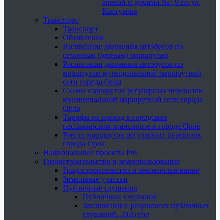
ареной и домами №7,9 по ул.
Картукова
Транспорт
Транспорт
Объявления
Расписание движения автобусов по
сезонным (дачным) маршрутам
Расписания движения автобусов по
маршрутам муниципальной маршрутной
сети города Орла
Схемы маршрутов регулярных перевозок
муниципальной маршрутной сети города
Орла
Тарифы на проезд в городском
пассажирском транспорте в городе Орле
Реестр маршрутов регулярных перевозок
города Орла
Национальные проекты РФ
Градостроительство и землепользование
Градостроительство и землепользование
Земельные участки
Публичные слушания
Публичные слушания
Заключения о результатах публичных
слушаний, 2026 год