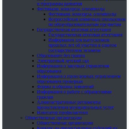
и программы развития
Фестивали, конкурсы, олимпиады
Фестивали, конкурсы, олимпиады
Всероссийская олимпиада школьников
по общеобразовательным предметам
Государственная итоговая аттестация
Государственная итоговая аттестация
Информация для выпускников
прошлых лет об участии в едином
государственном экзамене
Образование без границ
Электронный детский сад
Информация о закупках управления
образования
Информация о проведенных управлением
образования проверках
Формы и образцы заявлений
Информация о работе с обращениями
граждан
Административные регламенты
предоставления муниципальных услуг
Навигатор профилактики
Общественные организации
Общественные организации
Конкурс на предоставление субсидий из