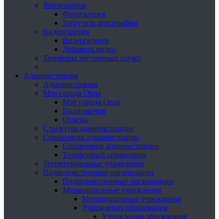
Фотогалерея
Фотогалерея
Загрузить фотографии
Видеогалерея
Видеогалерея
Добавить видео
Телефоны экстренных служб
Администрация
Администрация
Мэр города Орла
Мэр города Орла
Полномочия
Отчеты
Структура администрации
Справочник администрации
Справочник администрации
Телефонный справочник
Территориальные управления
Подведомственные организации
Подведомственные организации
Муниципальные учреждения
Муниципальные учреждения
Учреждения образования
Учреждения образования