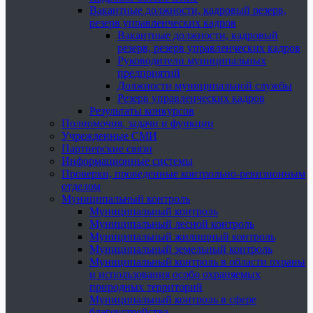
Вакантные должности, кадровый резерв,
резерв управленческих кадров
Вакантные должности, кадровый
резерв, резерв управленческих кадров
Руководители муниципальных
предприятий
Должности муниципальной службы
Резерв управленческих кадров
Результаты конкурсов
Полномочия, задачи и функции
Учрежденные СМИ
Партнерские связи
Информационные системы
Проверки, проведенные контрольно-ревизионным
отделом
Муниципальный контроль
Муниципальный контроль
Муниципальный лесной контроль
Муниципальный жилищный контроль
Муниципальный земельный контроль
Муниципальный контроль в области охраны
и использования особо охраняемых
природных территорий
Муниципальный контроль в сфере
благоустройства