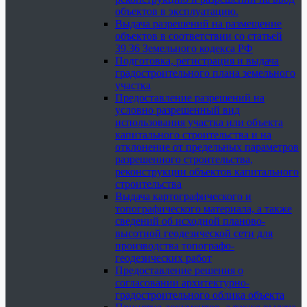
объектов в эксплуатацию.
Выдача разрешений на размещение
объектов в соответствии со статьей
39.36 Земельного кодекса РФ
Подготовка, регистрация и выдача
градостроительного плана земельного
участка
Предоставление разрешений на
условно разрешенный вид
использования участка или объекта
капитального строительства и на
отклонение от предельных параметров
разрешенного строительства,
реконструкции объектов капитального
строительства
Выдача картографического и
топографического материала, а также
сведений об исходной планово-
высотной геодезической сети для
производства топографо-
геодезических работ
Предоставление решения о
согласовании архитектурно-
градостроительного облика объекта