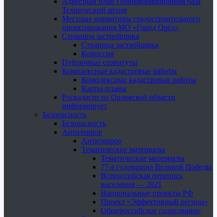
Адресный план Геоинформационная база
Технический архив
Местные нормативы градостроительного
проектирования МО «Город Орёл»
Страница застройщика
Страница застройщика
Комиссия
Публичные сервитуты
Комплексные кадастровые работы
Комплексные кадастровые работы
Карты-планы
Роскадастр по Орловской области
информирует
Безопасность
Безопасность
Антитеррор
Антитеррор
Тематические материалы
Тематические материалы
77-я годовщина Великой Победы
Всероссийская перепись
населения — 2021
Национальные проекты РФ
Проект «Эффективный регион»
Общероссийское голосование