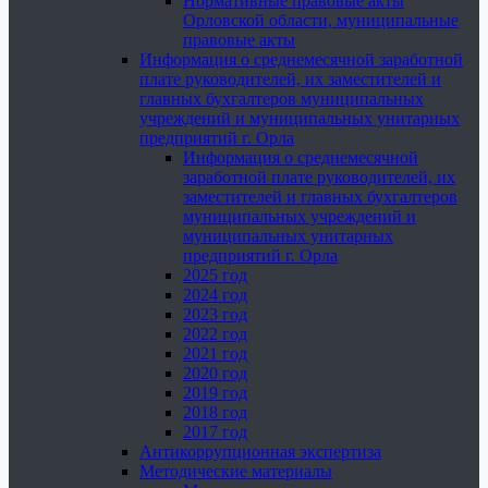
Нормативные правовые акты
Орловской области, муниципальные
правовые акты
Информация о среднемесячной заработной
плате руководителей, их заместителей и
главных бухгалтеров муниципальных
учреждений и муниципальных унитарных
предприятий г. Орла
Информация о среднемесячной
заработной плате руководителей, их
заместителей и главных бухгалтеров
муниципальных учреждений и
муниципальных унитарных
предприятий г. Орла
2025 год
2024 год
2023 год
2022 год
2021 год
2020 год
2019 год
2018 год
2017 год
Антикоррупционная экспертиза
Методические материалы