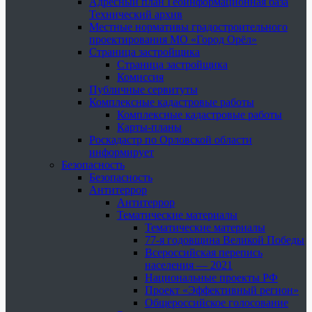
Адресный план Геоинформационная база
Технический архив
Местные нормативы градостроительного
проектирования МО «Город Орёл»
Страница застройщика
Страница застройщика
Комиссия
Публичные сервитуты
Комплексные кадастровые работы
Комплексные кадастровые работы
Карты-планы
Роскадастр по Орловской области
информирует
Безопасность
Безопасность
Антитеррор
Антитеррор
Тематические материалы
Тематические материалы
77-я годовщина Великой Победы
Всероссийская перепись
населения — 2021
Национальные проекты РФ
Проект «Эффективный регион»
Общероссийское голосование