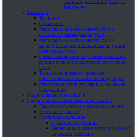
ареной и домами №7,9 по ул.
Картукова
Транспорт
Транспорт
Объявления
Расписание движения автобусов по
сезонным (дачным) маршрутам
Расписания движения автобусов по
маршрутам муниципальной маршрутной
сети города Орла
Схемы маршрутов регулярных перевозок
муниципальной маршрутной сети города
Орла
Тарифы на проезд в городском
пассажирском транспорте в городе Орле
Реестр маршрутов регулярных перевозок
города Орла
Национальные проекты РФ
Градостроительство и землепользование
Градостроительство и землепользование
Земельные участки
Публичные слушания
Публичные слушания
Заключения о результатах публичных
слушаний, 2026 год