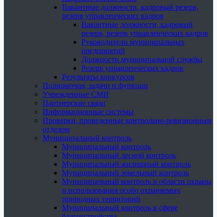
Вакантные должности, кадровый резерв,
резерв управленческих кадров
Вакантные должности, кадровый
резерв, резерв управленческих кадров
Руководители муниципальных
предприятий
Должности муниципальной службы
Резерв управленческих кадров
Результаты конкурсов
Полномочия, задачи и функции
Учрежденные СМИ
Партнерские связи
Информационные системы
Проверки, проведенные контрольно-ревизионным
отделом
Муниципальный контроль
Муниципальный контроль
Муниципальный лесной контроль
Муниципальный жилищный контроль
Муниципальный земельный контроль
Муниципальный контроль в области охраны
и использования особо охраняемых
природных территорий
Муниципальный контроль в сфере
благоустройства