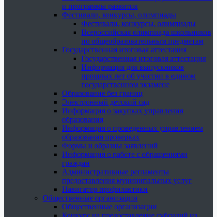
и программы развития
Фестивали, конкурсы, олимпиады
Фестивали, конкурсы, олимпиады
Всероссийская олимпиада школьников
по общеобразовательным предметам
Государственная итоговая аттестация
Государственная итоговая аттестация
Информация для выпускников
прошлых лет об участии в едином
государственном экзамене
Образование без границ
Электронный детский сад
Информация о закупках управления
образования
Информация о проведенных управлением
образования проверках
Формы и образцы заявлений
Информация о работе с обращениями
граждан
Административные регламенты
предоставления муниципальных услуг
Навигатор профилактики
Общественные организации
Общественные организации
Конкурс на предоставление субсидий из