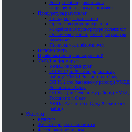
Реестр необорудованных и
запрещенных для купания мест
Прокуратура разъясняет
Прокуратура разъясняет
Орловская природоохранная
межрайонная прокуратура разъясняет
Орловская транспортная прокуратура
разъясняет
Прокуратура информирует
Полезно знать
Профилактика правонарушений
УМВД информирует
УМВД информирует
ОП № 1 (по Железнодорожному
району) УМВД России по г. Орлу
ОП № 2 (по Заводскому району) УМВД
России по г. Орлу
ОП № 3 (по Северному району) УМВД
России по г. Орлу
УМВД России по г. Орлу (Советский
район)
Культура
Культура
Жизнь городских библиотек
Фестивали и конкурсы