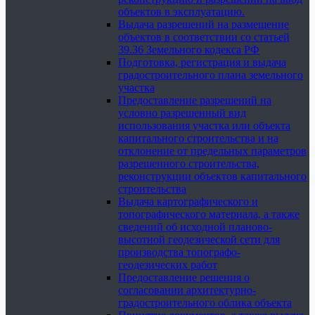
объектов в эксплуатацию.
Выдача разрешений на размещение
объектов в соответствии со статьей
39.36 Земельного кодекса РФ
Подготовка, регистрация и выдача
градостроительного плана земельного
участка
Предоставление разрешений на
условно разрешенный вид
использования участка или объекта
капитального строительства и на
отклонение от предельных параметров
разрешенного строительства,
реконструкции объектов капитального
строительства
Выдача картографического и
топографического материала, а также
сведений об исходной планово-
высотной геодезической сети для
производства топографо-
геодезических работ
Предоставление решения о
согласовании архитектурно-
градостроительного облика объекта