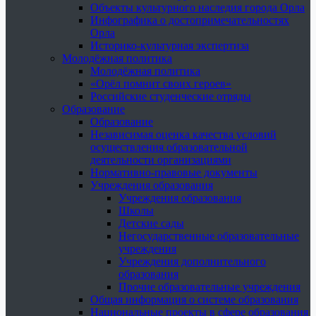
Объекты культурного наследия города Орла
Инфографика о достопримечательностях
Орла
Историко-культурная экспертиза
Молодёжная политика
Молодёжная политика
«Орёл помнит своих героев»
Российские студенческие отряды
Образование
Образование
Независимая оценка качества условий
осуществления образовательной
деятельности организациями
Нормативно-правовые документы
Учреждения образования
Учреждения образования
Школы
Детские сады
Негосударственные образовательные
учреждения
Учреждения дополнительного
образования
Прочие образовательные учреждения
Общая информация о системе образования
Национальные проекты в сфере образования