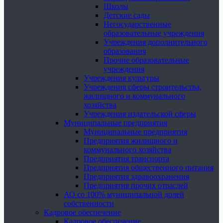
Школы
Детские сады
Негосударственные
образовательные учреждения
Учреждения дополнительного
образования
Прочие образовательные
учреждения
Учреждения культуры
Учреждения сферы строительства,
жилищного и коммунального
хозяйства
Учреждения издательской сферы
Муниципальные предприятия
Муниципальные предприятия
Предприятия жилищного и
коммунального хозяйства
Предприятия транспорта
Предприятия общественного питания
Предприятия здравоохранения
Предприятия прочих отраслей
АО со 100% муниципальной долей
собственности
Кадровое обеспечение
Кадровое обеспечение