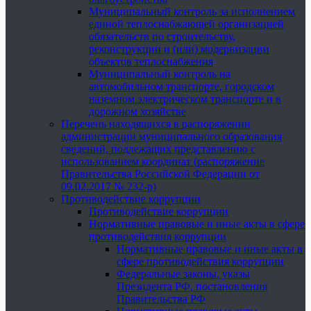
Муниципальный контроль за исполнением
единой теплоснабжающей организацией
обязательств по строительству,
реконструкции и (или) модернизации
объектов теплоснабжения
Муниципальный контроль на
автомобильном транспорте, городском
наземном электрическом транспорте и в
дорожном хозяйстве
Перечень находящихся в распоряжении
администрации муниципального образования
сведений, подлежащих представлению с
использованием координат (распоряжение
Правительства Российской Федерации от
09.02.2017 № 232-р)
Противодействие коррупции
Противодействие коррупции
Нормативные правовые и иные акты в сфере
противодействия коррупции
Нормативные правовые и иные акты в
сфере противодействия коррупции
Федеральные законы, указы
Президента РФ, постановления
Правительства РФ