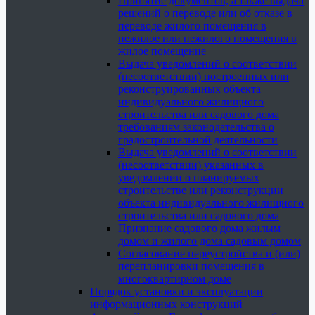
Принятие документов, а также выдача
решений о переводе или об отказе в
переводе жилого помещения в
нежилое или нежилого помещения в
жилое помещение
Выдача уведомлений о соответствии
(несоответствии) построенных или
реконструированных объекта
индивидуального жилищного
строительства или садового дома
требованиям законодательства о
градостроительной деятельности
Выдача уведомлений о соответствии
(несоответствии) указанных в
уведомлении о планируемых
строительстве или реконструкции
объекта индивидуального жилищного
строительства или садового дома
Признание садового дома жилым
домом и жилого дома садовым домом
Согласование переустройства и (или)
перепланировки помещения в
многоквартирном доме
Порядок установки и эксплуатации
информационных конструкций