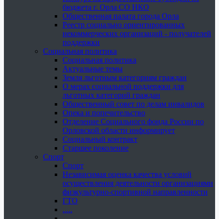
бюджета г. Орла СО НКО
Общественная палата города Орла
Реестр социально ориентированных
некоммерческих организаций - получателей
поддержки
Социальная политика
Социальная политика
Актуальные темы
Земля льготным категориям граждан
О мерах социальной поддержки для
льготных категорий граждан
Общественный совет по делам инвалидов
Опека и попечительство
Отделение Социального фонда России по
Орловской области информирует
Социальный контракт
Старшее поколение
Спорт
Спорт
Независимая оценка качества условий
осуществления деятельности организациями
физкультурно-спортивной направленности
ГТО
.....
......