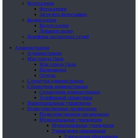
Фотогалерея
Фотогалерея
Загрузить фотографии
Видеогалерея
Видеогалерея
Добавить видео
Телефоны экстренных служб
Администрация
Администрация
Мэр города Орла
Мэр города Орла
Полномочия
Отчеты
Структура администрации
Справочник администрации
Справочник администрации
Телефонный справочник
Территориальные управления
Подведомственные организации
Подведомственные организации
Муниципальные учреждения
Муниципальные учреждения
Учреждения образования
Учреждения образования