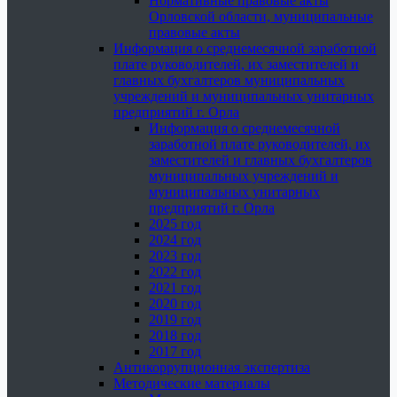
Нормативные правовые акты
Орловской области, муниципальные
правовые акты
Информация о среднемесячной заработной
плате руководителей, их заместителей и
главных бухгалтеров муниципальных
учреждений и муниципальных унитарных
предприятий г. Орла
Информация о среднемесячной
заработной плате руководителей, их
заместителей и главных бухгалтеров
муниципальных учреждений и
муниципальных унитарных
предприятий г. Орла
2025 год
2024 год
2023 год
2022 год
2021 год
2020 год
2019 год
2018 год
2017 год
Антикоррупционная экспертиза
Методические материалы