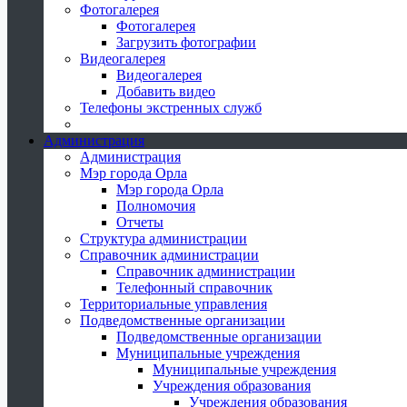
Фотогалерея
Фотогалерея
Загрузить фотографии
Видеогалерея
Видеогалерея
Добавить видео
Телефоны экстренных служб
Администрация
Администрация
Мэр города Орла
Мэр города Орла
Полномочия
Отчеты
Структура администрации
Справочник администрации
Справочник администрации
Телефонный справочник
Территориальные управления
Подведомственные организации
Подведомственные организации
Муниципальные учреждения
Муниципальные учреждения
Учреждения образования
Учреждения образования