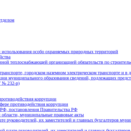
отделом
 использования особо охраняемых природных территорий
йства
ой теплоснабжающей организацией обязательств по строительс
ранспорте, городском наземном электрическом транспорте и в 
ции муниципального образования сведений, подлежащих предст
 № 232-р)
противодействия коррупции
фере противодействия коррупции
 РФ, постановления Правительства РФ
 области, муниципальные правовые акты
ате руководителей, их заместителей и главных бухгалтеров м
ой плате руководителей, их заместителей и главных бухгалте