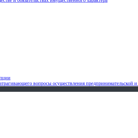
ществе и обязательствах имущественного характера
упции
 затрагивающего вопросы осуществления предпринимательской и