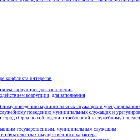
ре конфликта интересов
твием коррупции, для заполнения
одействием коррупции, для заполнения
ебному поведению муниципальных служащих и урегулированию 
 служебному поведению муниципальных служащих и урегулиро
 города Орла по соблюдению требований к служебному повед
с бывшим государственным, муниципальным служащим
е и обязательствах имущественного характера