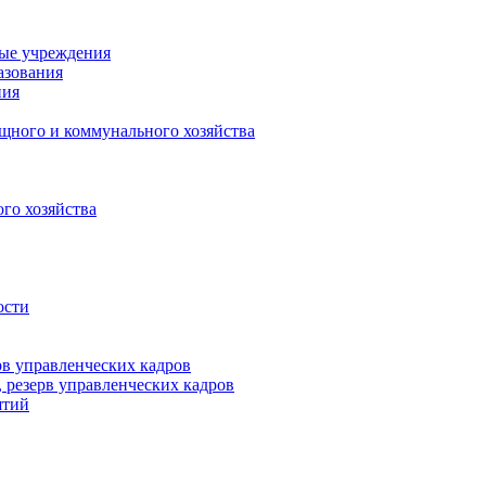
ные учреждения
азования
ния
щного и коммунального хозяйства
го хозяйства
ости
рв управленческих кадров
 резерв управленческих кадров
ятий