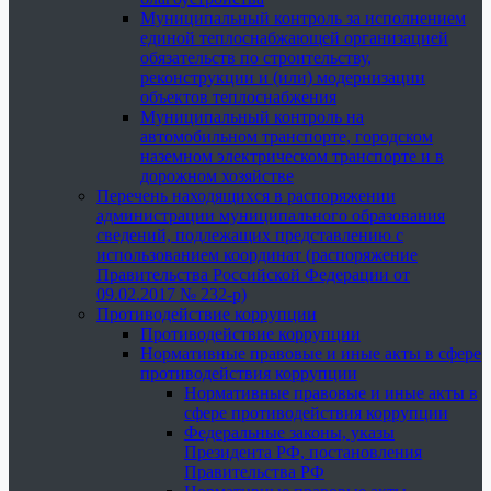
Муниципальный контроль за исполнением
единой теплоснабжающей организацией
обязательств по строительству,
реконструкции и (или) модернизации
объектов теплоснабжения
Муниципальный контроль на
автомобильном транспорте, городском
наземном электрическом транспорте и в
дорожном хозяйстве
Перечень находящихся в распоряжении
администрации муниципального образования
сведений, подлежащих представлению с
использованием координат (распоряжение
Правительства Российской Федерации от
09.02.2017 № 232-р)
Противодействие коррупции
Противодействие коррупции
Нормативные правовые и иные акты в сфере
противодействия коррупции
Нормативные правовые и иные акты в
сфере противодействия коррупции
Федеральные законы, указы
Президента РФ, постановления
Правительства РФ