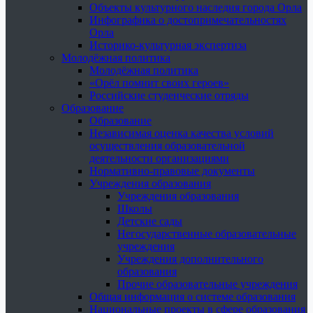
Объекты культурного наследия города Орла
Инфографика о достопримечательностях
Орла
Историко-культурная экспертиза
Молодёжная политика
Молодёжная политика
«Орёл помнит своих героев»
Российские студенческие отряды
Образование
Образование
Независимая оценка качества условий
осуществления образовательной
деятельности организациями
Нормативно-правовые документы
Учреждения образования
Учреждения образования
Школы
Детские сады
Негосударственные образовательные
учреждения
Учреждения дополнительного
образования
Прочие образовательные учреждения
Общая информация о системе образования
Национальные проекты в сфере образования