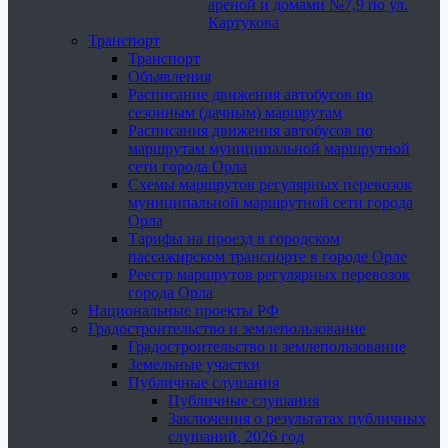
ареной и домами №7,9 по ул.
Картукова
Транспорт
Транспорт
Объявления
Расписание движения автобусов по
сезонным (дачным) маршрутам
Расписания движения автобусов по
маршрутам муниципальной маршрутной
сети города Орла
Схемы маршрутов регулярных перевозок
муниципальной маршрутной сети города
Орла
Тарифы на проезд в городском
пассажирском транспорте в городе Орле
Реестр маршрутов регулярных перевозок
города Орла
Национальные проекты РФ
Градостроительство и землепользование
Градостроительство и землепользование
Земельные участки
Публичные слушания
Публичные слушания
Заключения о результатах публичных
слушаний, 2026 год