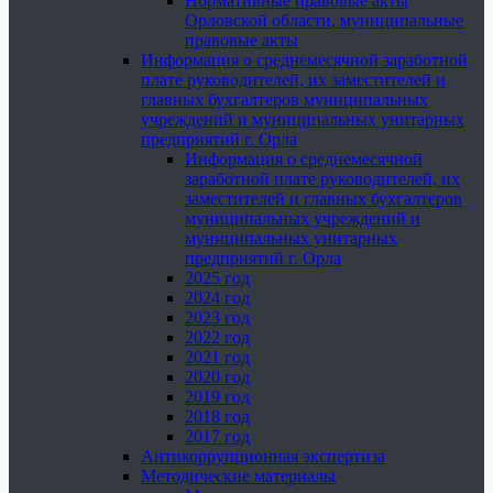
Нормативные правовые акты
Орловской области, муниципальные
правовые акты
Информация о среднемесячной заработной
плате руководителей, их заместителей и
главных бухгалтеров муниципальных
учреждений и муниципальных унитарных
предприятий г. Орла
Информация о среднемесячной
заработной плате руководителей, их
заместителей и главных бухгалтеров
муниципальных учреждений и
муниципальных унитарных
предприятий г. Орла
2025 год
2024 год
2023 год
2022 год
2021 год
2020 год
2019 год
2018 год
2017 год
Антикоррупционная экспертиза
Методические материалы