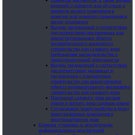
Принятие документов, а также выдача
решений о переводе или об отказе в
переводе жилого помещения в
нежилое или нежилого помещения в
жилое помещение
Выдача уведомлений о соответствии
(несоответствии) построенных или
реконструированных объекта
индивидуального жилищного
строительства или садового дома
требованиям законодательства о
градостроительной деятельности
Выдача уведомлений о соответствии
(несоответствии) указанных в
уведомлении о планируемых
строительстве или реконструкции
объекта индивидуального жилищного
строительства или садового дома
Признание садового дома жилым
домом и жилого дома садовым домом
Согласование переустройства и (или)
перепланировки помещения в
многоквартирном доме
Порядок установки и эксплуатации
информационных конструкций