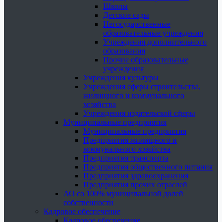
Школы
Детские сады
Негосударственные
образовательные учреждения
Учреждения дополнительного
образования
Прочие образовательные
учреждения
Учреждения культуры
Учреждения сферы строительства,
жилищного и коммунального
хозяйства
Учреждения издательской сферы
Муниципальные предприятия
Муниципальные предприятия
Предприятия жилищного и
коммунального хозяйства
Предприятия транспорта
Предприятия общественного питания
Предприятия здравоохранения
Предприятия прочих отраслей
АО со 100% муниципальной долей
собственности
Кадровое обеспечение
Кадровое обеспечение