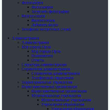
Фотогалерея
Фотогалерея
Загрузить фотографии
Видеогалерея
Видеогалерея
Добавить видео
Телефоны экстренных служб
Администрация
Администрация
Мэр города Орла
Мэр города Орла
Полномочия
Отчеты
Структура администрации
Справочник администрации
Справочник администрации
Телефонный справочник
Территориальные управления
Подведомственные организации
Подведомственные организации
Муниципальные учреждения
Муниципальные учреждения
Учреждения образования
Учреждения образования