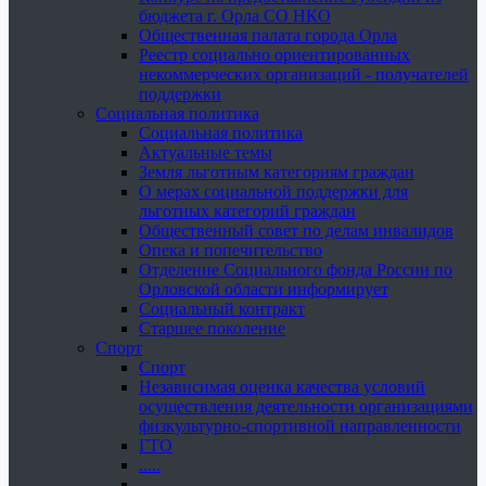
бюджета г. Орла СО НКО
Общественная палата города Орла
Реестр социально ориентированных
некоммерческих организаций - получателей
поддержки
Социальная политика
Социальная политика
Актуальные темы
Земля льготным категориям граждан
О мерах социальной поддержки для
льготных категорий граждан
Общественный совет по делам инвалидов
Опека и попечительство
Отделение Социального фонда России по
Орловской области информирует
Социальный контракт
Старшее поколение
Спорт
Спорт
Независимая оценка качества условий
осуществления деятельности организациями
физкультурно-спортивной направленности
ГТО
.....
......