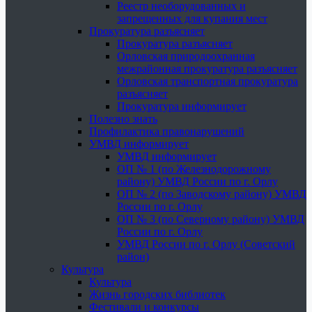
Реестр необорудованных и
запрещенных для купания мест
Прокуратура разъясняет
Прокуратура разъясняет
Орловская природоохранная
межрайонная прокуратура разъясняет
Орловская транспортная прокуратура
разъясняет
Прокуратура информирует
Полезно знать
Профилактика правонарушений
УМВД информирует
УМВД информирует
ОП № 1 (по Железнодорожному
району) УМВД России по г. Орлу
ОП № 2 (по Заводскому району) УМВД
России по г. Орлу
ОП № 3 (по Северному району) УМВД
России по г. Орлу
УМВД России по г. Орлу (Советский
район)
Культура
Культура
Жизнь городских библиотек
Фестивали и конкурсы