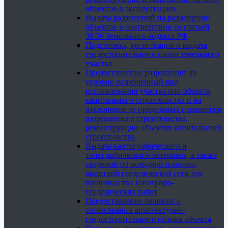
объектов в эксплуатацию.
Выдача разрешений на размещение
объектов в соответствии со статьей
39.36 Земельного кодекса РФ
Подготовка, регистрация и выдача
градостроительного плана земельного
участка
Предоставление разрешений на
условно разрешенный вид
использования участка или объекта
капитального строительства и на
отклонение от предельных параметров
разрешенного строительства,
реконструкции объектов капитального
строительства
Выдача картографического и
топографического материала, а также
сведений об исходной планово-
высотной геодезической сети для
производства топографо-
геодезических работ
Предоставление решения о
согласовании архитектурно-
градостроительного облика объекта