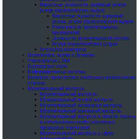
Вакантные должности, кадровый резерв,
резерв управленческих кадров
Вакантные должности, кадровый
резерв, резерв управленческих кадров
Руководители муниципальных
предприятий
Должности муниципальной службы
Резерв управленческих кадров
Результаты конкурсов
Полномочия, задачи и функции
Учрежденные СМИ
Партнерские связи
Информационные системы
Проверки, проведенные контрольно-ревизионным
отделом
Муниципальный контроль
Муниципальный контроль
Муниципальный лесной контроль
Муниципальный жилищный контроль
Муниципальный земельный контроль
Муниципальный контроль в области охраны
и использования особо охраняемых
природных территорий
Муниципальный контроль в сфере
благоустройства