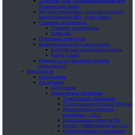
Адресный план Геоинформационная база
Технический архив
Местные нормативы градостроительного
проектирования МО «Город Орёл»
Страница застройщика
Страница застройщика
Комиссия
Публичные сервитуты
Комплексные кадастровые работы
Комплексные кадастровые работы
Карты-планы
Роскадастр по Орловской области
информирует
Безопасность
Безопасность
Антитеррор
Антитеррор
Тематические материалы
Тематические материалы
77-я годовщина Великой Победы
Всероссийская перепись
населения — 2021
Национальные проекты РФ
Проект «Эффективный регион»
Общероссийское голосование