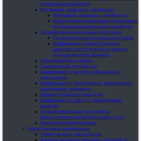
и программы развития
Фестивали, конкурсы, олимпиады
Фестивали, конкурсы, олимпиады
Всероссийская олимпиада школьников
по общеобразовательным предметам
Государственная итоговая аттестация
Государственная итоговая аттестация
Информация для выпускников
прошлых лет об участии в едином
государственном экзамене
Образование без границ
Электронный детский сад
Информация о закупках управления
образования
Информация о проведенных управлением
образования проверках
Формы и образцы заявлений
Информация о работе с обращениями
граждан
Административные регламенты
предоставления муниципальных услуг
Навигатор профилактики
Общественные организации
Общественные организации
Конкурс на предоставление субсидий из