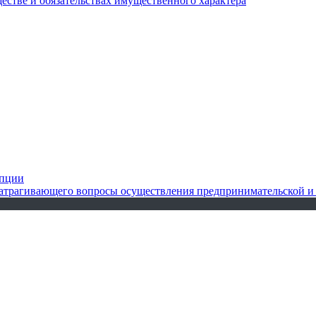
ществе и обязательствах имущественного характера
упции
 затрагивающего вопросы осуществления предпринимательской и