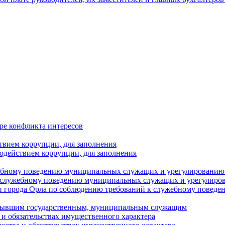
ре конфликта интересов
твием коррупции, для заполнения
одействием коррупции, для заполнения
ебному поведению муниципальных служащих и урегулированию 
 служебному поведению муниципальных служащих и урегулиро
 города Орла по соблюдению требований к служебному повед
с бывшим государственным, муниципальным служащим
е и обязательствах имущественного характера