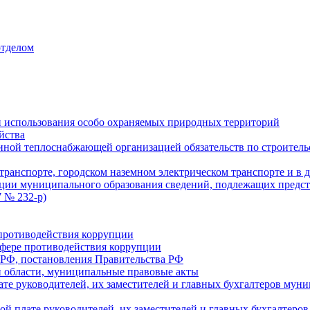
отделом
 использования особо охраняемых природных территорий
йства
ой теплоснабжающей организацией обязательств по строительс
ранспорте, городском наземном электрическом транспорте и в 
ции муниципального образования сведений, подлежащих предст
 № 232-р)
противодействия коррупции
фере противодействия коррупции
 РФ, постановления Правительства РФ
 области, муниципальные правовые акты
ате руководителей, их заместителей и главных бухгалтеров м
ой плате руководителей, их заместителей и главных бухгалте