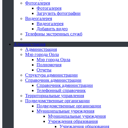
Фотогалерея
Фотогалерея
Загрузить фотографии
Видеогалерея
Видеогалерея
Добавить видео
Телефоны экстренных служб
Администрация
Администрация
Мэр города Орла
Мэр города Орла
Полномочия
Отчеты
Структура администрации
Справочник администрации
Справочник администрации
Телефонный справочник
Территориальные управления
Подведомственные организации
Подведомственные организации
Муниципальные учреждения
Муниципальные учреждения
Учреждения образования
Учреждения образования