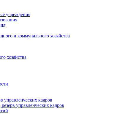
ные учреждения
азования
ния
щного и коммунального хозяйства
го хозяйства
ости
рв управленческих кадров
 резерв управленческих кадров
ятий