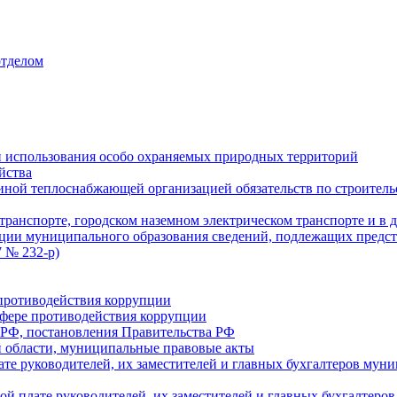
отделом
 использования особо охраняемых природных территорий
йства
ой теплоснабжающей организацией обязательств по строительс
ранспорте, городском наземном электрическом транспорте и в 
ции муниципального образования сведений, подлежащих предст
 № 232-р)
противодействия коррупции
фере противодействия коррупции
 РФ, постановления Правительства РФ
 области, муниципальные правовые акты
ате руководителей, их заместителей и главных бухгалтеров м
ой плате руководителей, их заместителей и главных бухгалте