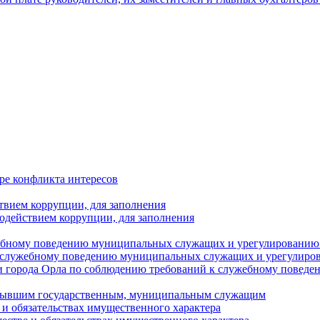
ре конфликта интересов
твием коррупции, для заполнения
одействием коррупции, для заполнения
ебному поведению муниципальных служащих и урегулированию 
 служебному поведению муниципальных служащих и урегулиро
 города Орла по соблюдению требований к служебному повед
с бывшим государственным, муниципальным служащим
е и обязательствах имущественного характера