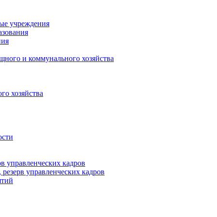
ные учреждения
азования
ния
щного и коммунального хозяйства
го хозяйства
ости
рв управленческих кадров
 резерв управленческих кадров
ятий