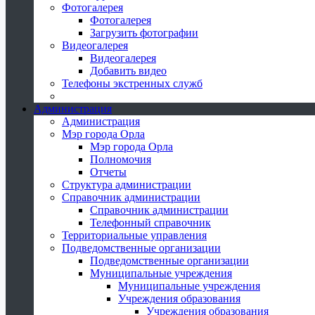
Фотогалерея
Фотогалерея
Загрузить фотографии
Видеогалерея
Видеогалерея
Добавить видео
Телефоны экстренных служб
Администрация
Администрация
Мэр города Орла
Мэр города Орла
Полномочия
Отчеты
Структура администрации
Справочник администрации
Справочник администрации
Телефонный справочник
Территориальные управления
Подведомственные организации
Подведомственные организации
Муниципальные учреждения
Муниципальные учреждения
Учреждения образования
Учреждения образования