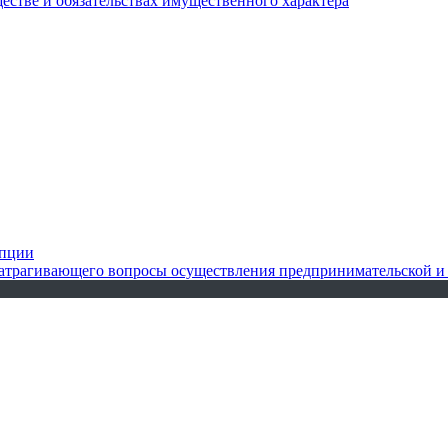
ществе и обязательствах имущественного характера
упции
 затрагивающего вопросы осуществления предпринимательской и