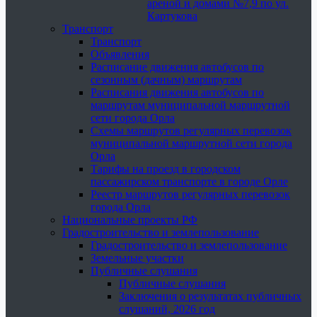
ареной и домами №7,9 по ул.
Картукова
Транспорт
Транспорт
Объявления
Расписание движения автобусов по
сезонным (дачным) маршрутам
Расписания движения автобусов по
маршрутам муниципальной маршрутной
сети города Орла
Схемы маршрутов регулярных перевозок
муниципальной маршрутной сети города
Орла
Тарифы на проезд в городском
пассажирском транспорте в городе Орле
Реестр маршрутов регулярных перевозок
города Орла
Национальные проекты РФ
Градостроительство и землепользование
Градостроительство и землепользование
Земельные участки
Публичные слушания
Публичные слушания
Заключения о результатах публичных
слушаний, 2026 год