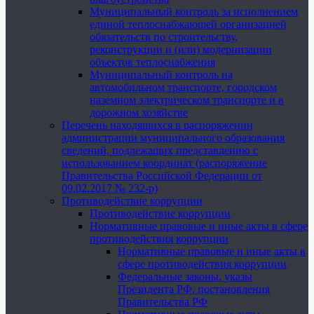
Муниципальный контроль за исполнением
единой теплоснабжающей организацией
обязательств по строительству,
реконструкции и (или) модернизации
объектов теплоснабжения
Муниципальный контроль на
автомобильном транспорте, городском
наземном электрическом транспорте и в
дорожном хозяйстве
Перечень находящихся в распоряжении
администрации муниципального образования
сведений, подлежащих представлению с
использованием координат (распоряжение
Правительства Российской Федерации от
09.02.2017 № 232-р)
Противодействие коррупции
Противодействие коррупции
Нормативные правовые и иные акты в сфере
противодействия коррупции
Нормативные правовые и иные акты в
сфере противодействия коррупции
Федеральные законы, указы
Президента РФ, постановления
Правительства РФ