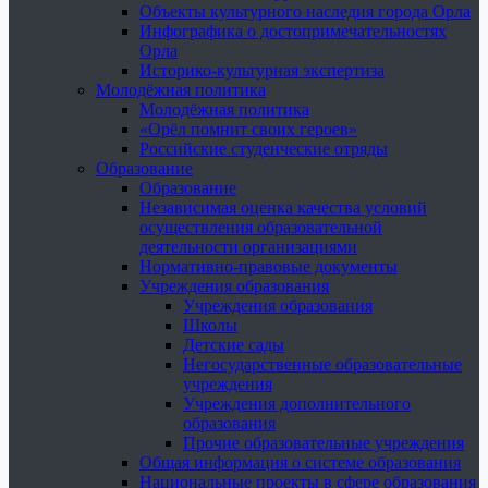
Объекты культурного наследия города Орла
Инфографика о достопримечательностях
Орла
Историко-культурная экспертиза
Молодёжная политика
Молодёжная политика
«Орёл помнит своих героев»
Российские студенческие отряды
Образование
Образование
Независимая оценка качества условий
осуществления образовательной
деятельности организациями
Нормативно-правовые документы
Учреждения образования
Учреждения образования
Школы
Детские сады
Негосударственные образовательные
учреждения
Учреждения дополнительного
образования
Прочие образовательные учреждения
Общая информация о системе образования
Национальные проекты в сфере образования