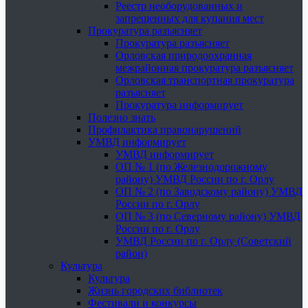
Реестр необорудованных и
запрещенных для купания мест
Прокуратура разъясняет
Прокуратура разъясняет
Орловская природоохранная
межрайонная прокуратура разъясняет
Орловская транспортная прокуратура
разъясняет
Прокуратура информирует
Полезно знать
Профилактика правонарушений
УМВД информирует
УМВД информирует
ОП № 1 (по Железнодорожному
району) УМВД России по г. Орлу
ОП № 2 (по Заводскому району) УМВД
России по г. Орлу
ОП № 3 (по Северному району) УМВД
России по г. Орлу
УМВД России по г. Орлу (Советский
район)
Культура
Культура
Жизнь городских библиотек
Фестивали и конкурсы