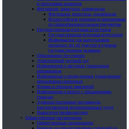
и программы развития
Фестивали, конкурсы, олимпиады
Фестивали, конкурсы, олимпиады
Всероссийская олимпиада школьников
по общеобразовательным предметам
Государственная итоговая аттестация
Государственная итоговая аттестация
Информация для выпускников
прошлых лет об участии в едином
государственном экзамене
Образование без границ
Электронный детский сад
Информация о закупках управления
образования
Информация о проведенных управлением
образования проверках
Формы и образцы заявлений
Информация о работе с обращениями
граждан
Административные регламенты
предоставления муниципальных услуг
Навигатор профилактики
Общественные организации
Общественные организации
Конкурс на предоставление субсидий из