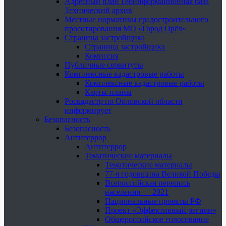
Адресный план Геоинформационная база
Технический архив
Местные нормативы градостроительного
проектирования МО «Город Орёл»
Страница застройщика
Страница застройщика
Комиссия
Публичные сервитуты
Комплексные кадастровые работы
Комплексные кадастровые работы
Карты-планы
Роскадастр по Орловской области
информирует
Безопасность
Безопасность
Антитеррор
Антитеррор
Тематические материалы
Тематические материалы
77-я годовщина Великой Победы
Всероссийская перепись
населения — 2021
Национальные проекты РФ
Проект «Эффективный регион»
Общероссийское голосование