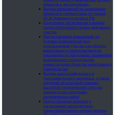
объектов в эксплуатацию.
Выдача разрешений на размещение
объектов в соответствии со статьей
39.36 Земельного кодекса РФ
Подготовка, регистрация и выдача
градостроительного плана земельного
участка
Предоставление разрешений на
условно разрешенный вид
использования участка или объекта
капитального строительства и на
отклонение от предельных параметров
разрешенного строительства,
реконструкции объектов капитального
строительства
Выдача картографического и
топографического материала, а также
сведений об исходной планово-
высотной геодезической сети для
производства топографо-
геодезических работ
Предоставление решения о
согласовании архитектурно-
градостроительного облика объекта