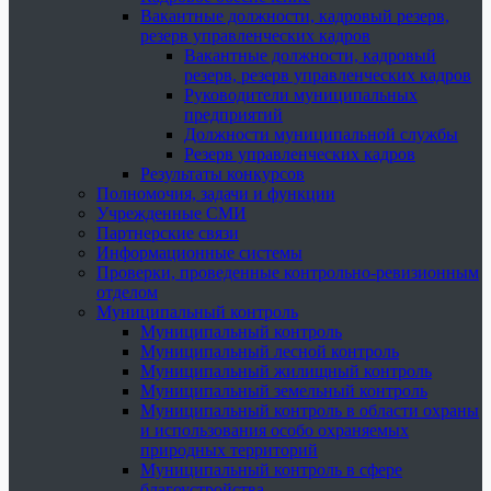
Вакантные должности, кадровый резерв,
резерв управленческих кадров
Вакантные должности, кадровый
резерв, резерв управленческих кадров
Руководители муниципальных
предприятий
Должности муниципальной службы
Резерв управленческих кадров
Результаты конкурсов
Полномочия, задачи и функции
Учрежденные СМИ
Партнерские связи
Информационные системы
Проверки, проведенные контрольно-ревизионным
отделом
Муниципальный контроль
Муниципальный контроль
Муниципальный лесной контроль
Муниципальный жилищный контроль
Муниципальный земельный контроль
Муниципальный контроль в области охраны
и использования особо охраняемых
природных территорий
Муниципальный контроль в сфере
благоустройства