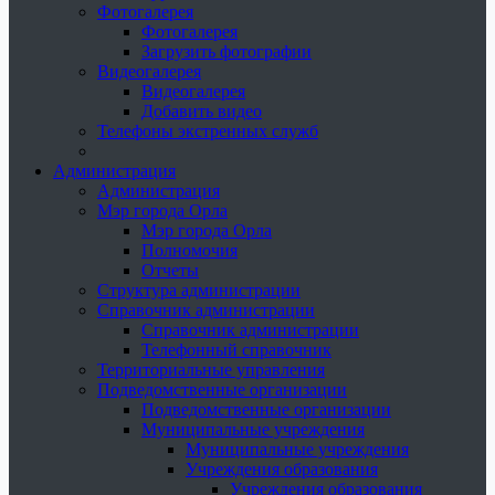
Фотогалерея
Фотогалерея
Загрузить фотографии
Видеогалерея
Видеогалерея
Добавить видео
Телефоны экстренных служб
Администрация
Администрация
Мэр города Орла
Мэр города Орла
Полномочия
Отчеты
Структура администрации
Справочник администрации
Справочник администрации
Телефонный справочник
Территориальные управления
Подведомственные организации
Подведомственные организации
Муниципальные учреждения
Муниципальные учреждения
Учреждения образования
Учреждения образования