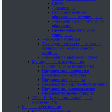
Школы
Детские сады
Негосударственные
образовательные учреждения
Учреждения дополнительного
образования
Прочие образовательные
учреждения
Учреждения культуры
Учреждения сферы строительства,
жилищного и коммунального
хозяйства
Учреждения издательской сферы
Муниципальные предприятия
Муниципальные предприятия
Предприятия жилищного и
коммунального хозяйства
Предприятия транспорта
Предприятия общественного питания
Предприятия здравоохранения
Предприятия прочих отраслей
АО со 100% муниципальной долей
собственности
Кадровое обеспечение
Кадровое обеспечение