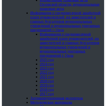
Нормативные правовые акты
Орловской области, муниципальные
правовые акты
Информация о среднемесячной заработной
плате руководителей, их заместителей и
главных бухгалтеров муниципальных
учреждений и муниципальных унитарных
предприятий г. Орла
Информация о среднемесячной
заработной плате руководителей, их
заместителей и главных бухгалтеров
муниципальных учреждений и
муниципальных унитарных
предприятий г. Орла
2025 год
2024 год
2023 год
2022 год
2021 год
2020 год
2019 год
2018 год
2017 год
Антикоррупционная экспертиза
Методические материалы