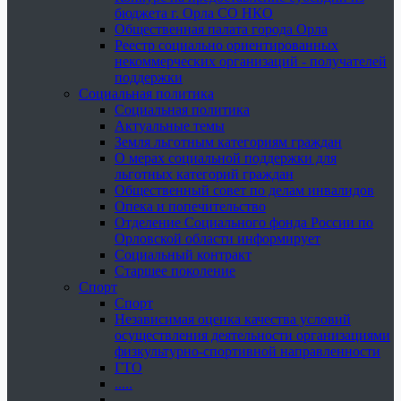
бюджета г. Орла СО НКО
Общественная палата города Орла
Реестр социально ориентированных
некоммерческих организаций - получателей
поддержки
Социальная политика
Социальная политика
Актуальные темы
Земля льготным категориям граждан
О мерах социальной поддержки для
льготных категорий граждан
Общественный совет по делам инвалидов
Опека и попечительство
Отделение Социального фонда России по
Орловской области информирует
Социальный контракт
Старшее поколение
Спорт
Спорт
Независимая оценка качества условий
осуществления деятельности организациями
физкультурно-спортивной направленности
ГТО
.....
......