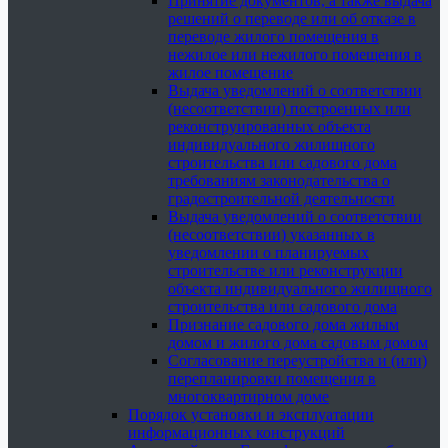
Принятие документов, а также выдача
решений о переводе или об отказе в
переводе жилого помещения в
нежилое или нежилого помещения в
жилое помещение
Выдача уведомлений о соответствии
(несоответствии) построенных или
реконструированных объекта
индивидуального жилищного
строительства или садового дома
требованиям законодательства о
градостроительной деятельности
Выдача уведомлений о соответствии
(несоответствии) указанных в
уведомлении о планируемых
строительстве или реконструкции
объекта индивидуального жилищного
строительства или садового дома
Признание садового дома жилым
домом и жилого дома садовым домом
Согласование переустройства и (или)
перепланировки помещения в
многоквартирном доме
Порядок установки и эксплуатации
информационных конструкций