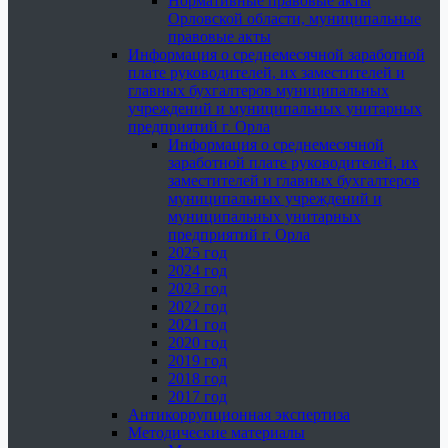
Нормативные правовые акты
Орловской области, муниципальные
правовые акты
Информация о среднемесячной заработной
плате руководителей, их заместителей и
главных бухгалтеров муниципальных
учреждений и муниципальных унитарных
предприятий г. Орла
Информация о среднемесячной
заработной плате руководителей, их
заместителей и главных бухгалтеров
муниципальных учреждений и
муниципальных унитарных
предприятий г. Орла
2025 год
2024 год
2023 год
2022 год
2021 год
2020 год
2019 год
2018 год
2017 год
Антикоррупционная экспертиза
Методические материалы