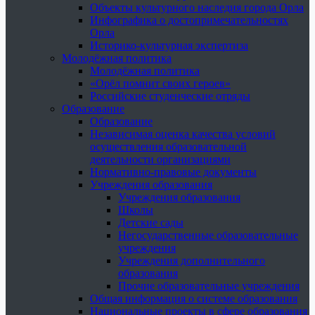
Объекты культурного наследия города Орла
Инфографика о достопримечательностях
Орла
Историко-культурная экспертиза
Молодёжная политика
Молодёжная политика
«Орёл помнит своих героев»
Российские студенческие отряды
Образование
Образование
Независимая оценка качества условий
осуществления образовательной
деятельности организациями
Нормативно-правовые документы
Учреждения образования
Учреждения образования
Школы
Детские сады
Негосударственные образовательные
учреждения
Учреждения дополнительного
образования
Прочие образовательные учреждения
Общая информация о системе образования
Национальные проекты в сфере образования