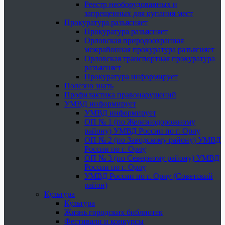
Реестр необорудованных и
запрещенных для купания мест
Прокуратура разъясняет
Прокуратура разъясняет
Орловская природоохранная
межрайонная прокуратура разъясняет
Орловская транспортная прокуратура
разъясняет
Прокуратура информирует
Полезно знать
Профилактика правонарушений
УМВД информирует
УМВД информирует
ОП № 1 (по Железнодорожному
району) УМВД России по г. Орлу
ОП № 2 (по Заводскому району) УМВД
России по г. Орлу
ОП № 3 (по Северному району) УМВД
России по г. Орлу
УМВД России по г. Орлу (Советский
район)
Культура
Культура
Жизнь городских библиотек
Фестивали и конкурсы