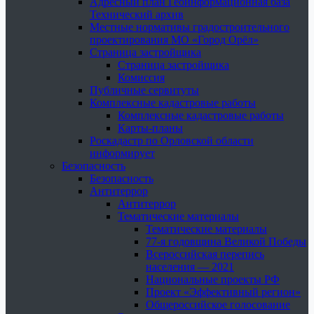
Адресный план Геоинформационная база
Технический архив
Местные нормативы градостроительного
проектирования МО «Город Орёл»
Страница застройщика
Страница застройщика
Комиссия
Публичные сервитуты
Комплексные кадастровые работы
Комплексные кадастровые работы
Карты-планы
Роскадастр по Орловской области
информирует
Безопасность
Безопасность
Антитеррор
Антитеррор
Тематические материалы
Тематические материалы
77-я годовщина Великой Победы
Всероссийская перепись
населения — 2021
Национальные проекты РФ
Проект «Эффективный регион»
Общероссийское голосование