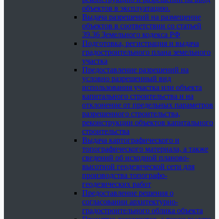
объектов в эксплуатацию.
Выдача разрешений на размещение
объектов в соответствии со статьей
39.36 Земельного кодекса РФ
Подготовка, регистрация и выдача
градостроительного плана земельного
участка
Предоставление разрешений на
условно разрешенный вид
использования участка или объекта
капитального строительства и на
отклонение от предельных параметров
разрешенного строительства,
реконструкции объектов капитального
строительства
Выдача картографического и
топографического материала, а также
сведений об исходной планово-
высотной геодезической сети для
производства топографо-
геодезических работ
Предоставление решения о
согласовании архитектурно-
градостроительного облика объекта