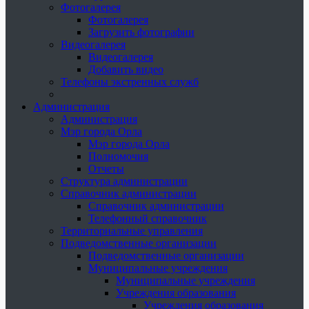
Фотогалерея
Фотогалерея
Загрузить фотографии
Видеогалерея
Видеогалерея
Добавить видео
Телефоны экстренных служб
Администрация
Администрация
Мэр города Орла
Мэр города Орла
Полномочия
Отчеты
Структура администрации
Справочник администрации
Справочник администрации
Телефонный справочник
Территориальные управления
Подведомственные организации
Подведомственные организации
Муниципальные учреждения
Муниципальные учреждения
Учреждения образования
Учреждения образования