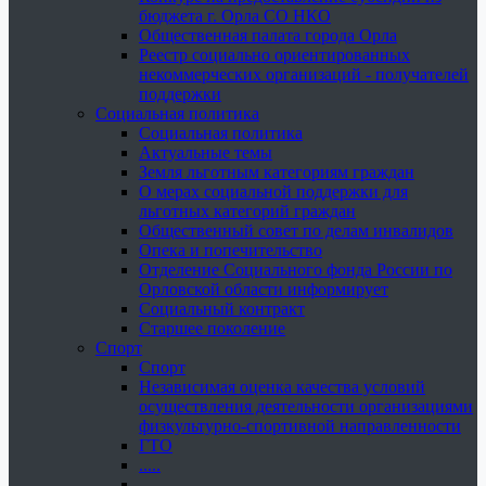
бюджета г. Орла СО НКО
Общественная палата города Орла
Реестр социально ориентированных
некоммерческих организаций - получателей
поддержки
Социальная политика
Социальная политика
Актуальные темы
Земля льготным категориям граждан
О мерах социальной поддержки для
льготных категорий граждан
Общественный совет по делам инвалидов
Опека и попечительство
Отделение Социального фонда России по
Орловской области информирует
Социальный контракт
Старшее поколение
Спорт
Спорт
Независимая оценка качества условий
осуществления деятельности организациями
физкультурно-спортивной направленности
ГТО
.....
......