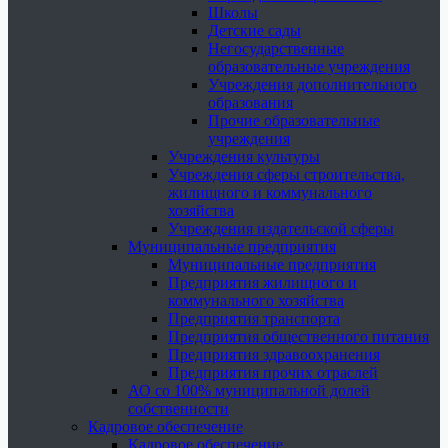
Школы
Детские сады
Негосударственные
образовательные учреждения
Учреждения дополнительного
образования
Прочие образовательные
учреждения
Учреждения культуры
Учреждения сферы строительства,
жилищного и коммунального
хозяйства
Учреждения издательской сферы
Муниципальные предприятия
Муниципальные предприятия
Предприятия жилищного и
коммунального хозяйства
Предприятия транспорта
Предприятия общественного питания
Предприятия здравоохранения
Предприятия прочих отраслей
АО со 100% муниципальной долей
собственности
Кадровое обеспечение
Кадровое обеспечение