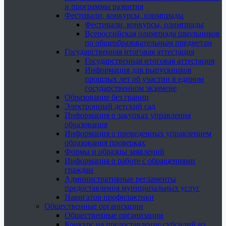
и программы развития
Фестивали, конкурсы, олимпиады
Фестивали, конкурсы, олимпиады
Всероссийская олимпиада школьников
по общеобразовательным предметам
Государственная итоговая аттестация
Государственная итоговая аттестация
Информация для выпускников
прошлых лет об участии в едином
государственном экзамене
Образование без границ
Электронный детский сад
Информация о закупках управления
образования
Информация о проведенных управлением
образования проверках
Формы и образцы заявлений
Информация о работе с обращениями
граждан
Административные регламенты
предоставления муниципальных услуг
Навигатор профилактики
Общественные организации
Общественные организации
Конкурс на предоставление субсидий из