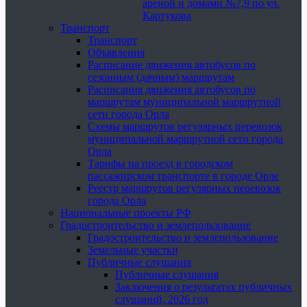
ареной и домами №7,9 по ул.
Картукова
Транспорт
Транспорт
Объявления
Расписание движения автобусов по
сезонным (дачным) маршрутам
Расписания движения автобусов по
маршрутам муниципальной маршрутной
сети города Орла
Схемы маршрутов регулярных перевозок
муниципальной маршрутной сети города
Орла
Тарифы на проезд в городском
пассажирском транспорте в городе Орле
Реестр маршрутов регулярных перевозок
города Орла
Национальные проекты РФ
Градостроительство и землепользование
Градостроительство и землепользование
Земельные участки
Публичные слушания
Публичные слушания
Заключения о результатах публичных
слушаний, 2026 год