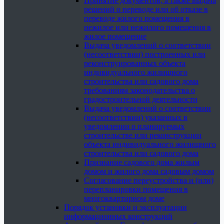
Принятие документов, а также выдача
решений о переводе или об отказе в
переводе жилого помещения в
нежилое или нежилого помещения в
жилое помещение
Выдача уведомлений о соответствии
(несоответствии) построенных или
реконструированных объекта
индивидуального жилищного
строительства или садового дома
требованиям законодательства о
градостроительной деятельности
Выдача уведомлений о соответствии
(несоответствии) указанных в
уведомлении о планируемых
строительстве или реконструкции
объекта индивидуального жилищного
строительства или садового дома
Признание садового дома жилым
домом и жилого дома садовым домом
Согласование переустройства и (или)
перепланировки помещения в
многоквартирном доме
Порядок установки и эксплуатации
информационных конструкций