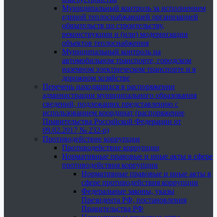
Муниципальный контроль за исполнением
единой теплоснабжающей организацией
обязательств по строительству,
реконструкции и (или) модернизации
объектов теплоснабжения
Муниципальный контроль на
автомобильном транспорте, городском
наземном электрическом транспорте и в
дорожном хозяйстве
Перечень находящихся в распоряжении
администрации муниципального образования
сведений, подлежащих представлению с
использованием координат (распоряжение
Правительства Российской Федерации от
09.02.2017 № 232-р)
Противодействие коррупции
Противодействие коррупции
Нормативные правовые и иные акты в сфере
противодействия коррупции
Нормативные правовые и иные акты в
сфере противодействия коррупции
Федеральные законы, указы
Президента РФ, постановления
Правительства РФ