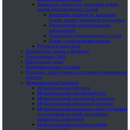
Вакантные должности, кадровый резерв,
резерв управленческих кадров
Вакантные должности, кадровый
резерв, резерв управленческих кадров
Руководители муниципальных
предприятий
Должности муниципальной службы
Резерв управленческих кадров
Результаты конкурсов
Полномочия, задачи и функции
Учрежденные СМИ
Партнерские связи
Информационные системы
Проверки, проведенные контрольно-ревизионным
отделом
Муниципальный контроль
Муниципальный контроль
Муниципальный лесной контроль
Муниципальный жилищный контроль
Муниципальный земельный контроль
Муниципальный контроль в области охраны
и использования особо охраняемых
природных территорий
Муниципальный контроль в сфере
благоустройства