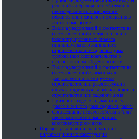
Принятие документов, а также выдача
решений о переводе или об отказе в
переводе жилого помещения в
нежилое или нежилого помещения в
жилое помещение
Выдача уведомлений о соответствии
(несоответствии) построенных или
реконструированных объекта
индивидуального жилищного
строительства или садового дома
требованиям законодательства о
градостроительной деятельности
Выдача уведомлений о соответствии
(несоответствии) указанных в
уведомлении о планируемых
строительстве или реконструкции
объекта индивидуального жилищного
строительства или садового дома
Признание садового дома жилым
домом и жилого дома садовым домом
Согласование переустройства и (или)
перепланировки помещения в
многоквартирном доме
Порядок установки и эксплуатации
информационных конструкций