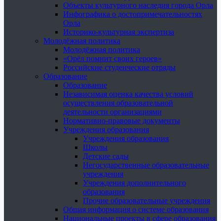
Объекты культурного наследия города Орла
Инфографика о достопримечательностях
Орла
Историко-культурная экспертиза
Молодёжная политика
Молодёжная политика
«Орёл помнит своих героев»
Российские студенческие отряды
Образование
Образование
Независимая оценка качества условий
осуществления образовательной
деятельности организациями
Нормативно-правовые документы
Учреждения образования
Учреждения образования
Школы
Детские сады
Негосударственные образовательные
учреждения
Учреждения дополнительного
образования
Прочие образовательные учреждения
Общая информация о системе образования
Национальные проекты в сфере образования