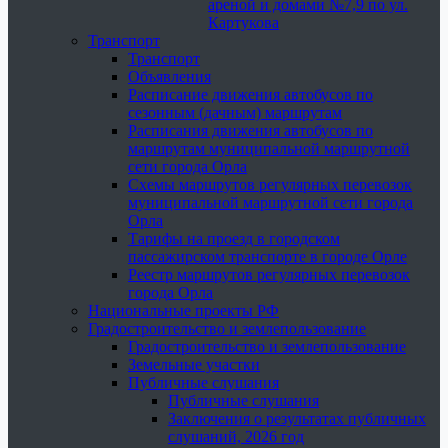
ареной и домами №7,9 по ул.
Картукова
Транспорт
Транспорт
Объявления
Расписание движения автобусов по
сезонным (дачным) маршрутам
Расписания движения автобусов по
маршрутам муниципальной маршрутной
сети города Орла
Схемы маршрутов регулярных перевозок
муниципальной маршрутной сети города
Орла
Тарифы на проезд в городском
пассажирском транспорте в городе Орле
Реестр маршрутов регулярных перевозок
города Орла
Национальные проекты РФ
Градостроительство и землепользование
Градостроительство и землепользование
Земельные участки
Публичные слушания
Публичные слушания
Заключения о результатах публичных
слушаний, 2026 год