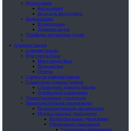
Фотогалерея
Фотогалерея
Загрузить фотографии
Видеогалерея
Видеогалерея
Добавить видео
Телефоны экстренных служб
Администрация
Администрация
Мэр города Орла
Мэр города Орла
Полномочия
Отчеты
Структура администрации
Справочник администрации
Справочник администрации
Телефонный справочник
Территориальные управления
Подведомственные организации
Подведомственные организации
Муниципальные учреждения
Муниципальные учреждения
Учреждения образования
Учреждения образования