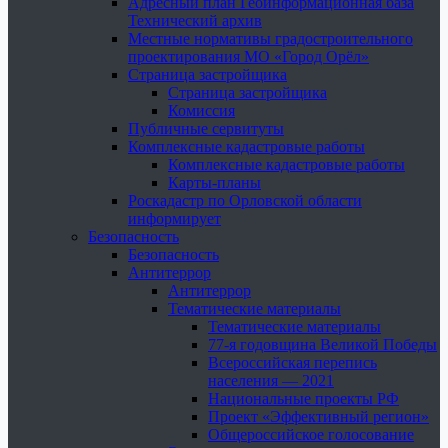
Адресный план Геоинформационная база
Технический архив
Местные нормативы градостроительного
проектирования МО «Город Орёл»
Страница застройщика
Страница застройщика
Комиссия
Публичные сервитуты
Комплексные кадастровые работы
Комплексные кадастровые работы
Карты-планы
Роскадастр по Орловской области
информирует
Безопасность
Безопасность
Антитеррор
Антитеррор
Тематические материалы
Тематические материалы
77-я годовщина Великой Победы
Всероссийская перепись
населения — 2021
Национальные проекты РФ
Проект «Эффективный регион»
Общероссийское голосование