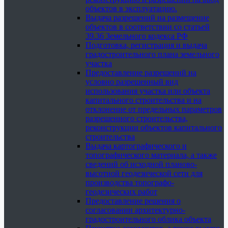
объектов в эксплуатацию.
Выдача разрешений на размещение
объектов в соответствии со статьей
39.36 Земельного кодекса РФ
Подготовка, регистрация и выдача
градостроительного плана земельного
участка
Предоставление разрешений на
условно разрешенный вид
использования участка или объекта
капитального строительства и на
отклонение от предельных параметров
разрешенного строительства,
реконструкции объектов капитального
строительства
Выдача картографического и
топографического материала, а также
сведений об исходной планово-
высотной геодезической сети для
производства топографо-
геодезических работ
Предоставление решения о
согласовании архитектурно-
градостроительного облика объекта