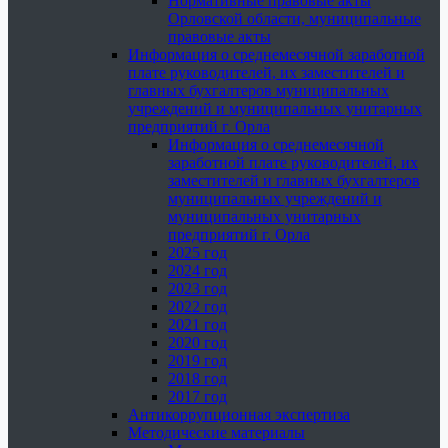
Нормативные правовые акты
Орловской области, муниципальные
правовые акты
Информация о среднемесячной заработной
плате руководителей, их заместителей и
главных бухгалтеров муниципальных
учреждений и муниципальных унитарных
предприятий г. Орла
Информация о среднемесячной
заработной плате руководителей, их
заместителей и главных бухгалтеров
муниципальных учреждений и
муниципальных унитарных
предприятий г. Орла
2025 год
2024 год
2023 год
2022 год
2021 год
2020 год
2019 год
2018 год
2017 год
Антикоррупционная экспертиза
Методические материалы