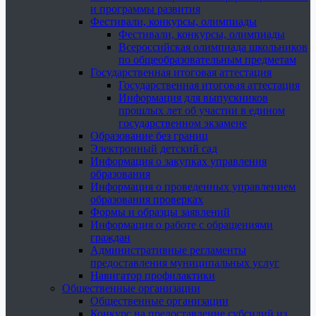
и программы развития
Фестивали, конкурсы, олимпиады
Фестивали, конкурсы, олимпиады
Всероссийская олимпиада школьников
по общеобразовательным предметам
Государственная итоговая аттестация
Государственная итоговая аттестация
Информация для выпускников
прошлых лет об участии в едином
государственном экзамене
Образование без границ
Электронный детский сад
Информация о закупках управления
образования
Информация о проведенных управлением
образования проверках
Формы и образцы заявлений
Информация о работе с обращениями
граждан
Административные регламенты
предоставления муниципальных услуг
Навигатор профилактики
Общественные организации
Общественные организации
Конкурс на предоставление субсидий из