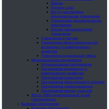
Школы
Детские сады
Негосударственные
образовательные учреждения
Учреждения дополнительного
образования
Прочие образовательные
учреждения
Учреждения культуры
Учреждения сферы строительства,
жилищного и коммунального
хозяйства
Учреждения издательской сферы
Муниципальные предприятия
Муниципальные предприятия
Предприятия жилищного и
коммунального хозяйства
Предприятия транспорта
Предприятия общественного питания
Предприятия здравоохранения
Предприятия прочих отраслей
АО со 100% муниципальной долей
собственности
Кадровое обеспечение
Кадровое обеспечение