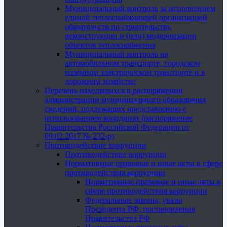
Муниципальный контроль за исполнением
единой теплоснабжающей организацией
обязательств по строительству,
реконструкции и (или) модернизации
объектов теплоснабжения
Муниципальный контроль на
автомобильном транспорте, городском
наземном электрическом транспорте и в
дорожном хозяйстве
Перечень находящихся в распоряжении
администрации муниципального образования
сведений, подлежащих представлению с
использованием координат (распоряжение
Правительства Российской Федерации от
09.02.2017 № 232-р)
Противодействие коррупции
Противодействие коррупции
Нормативные правовые и иные акты в сфере
противодействия коррупции
Нормативные правовые и иные акты в
сфере противодействия коррупции
Федеральные законы, указы
Президента РФ, постановления
Правительства РФ