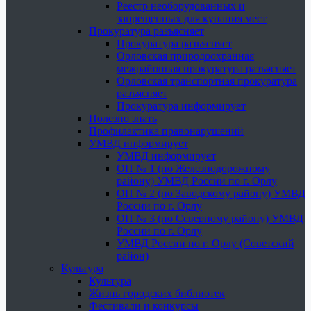
Реестр необорудованных и
запрещенных для купания мест
Прокуратура разъясняет
Прокуратура разъясняет
Орловская природоохранная
межрайонная прокуратура разъясняет
Орловская транспортная прокуратура
разъясняет
Прокуратура информирует
Полезно знать
Профилактика правонарушений
УМВД информирует
УМВД информирует
ОП № 1 (по Железнодорожному
району) УМВД России по г. Орлу
ОП № 2 (по Заводскому району) УМВД
России по г. Орлу
ОП № 3 (по Северному району) УМВД
России по г. Орлу
УМВД России по г. Орлу (Советский
район)
Культура
Культура
Жизнь городских библиотек
Фестивали и конкурсы