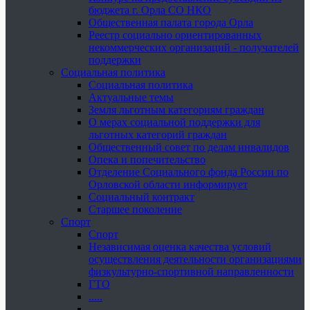
бюджета г. Орла СО НКО
Общественная палата города Орла
Реестр социально ориентированных
некоммерческих организаций - получателей
поддержки
Социальная политика
Социальная политика
Актуальные темы
Земля льготным категориям граждан
О мерах социальной поддержки для
льготных категорий граждан
Общественный совет по делам инвалидов
Опека и попечительство
Отделение Социального фонда России по
Орловской области информирует
Социальный контракт
Старшее поколение
Спорт
Спорт
Независимая оценка качества условий
осуществления деятельности организациями
физкультурно-спортивной направленности
ГТО
.....
......