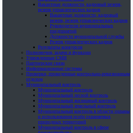
Вакантные должности, кадровый резерв,
резерв управленческих кадров
Вакантные должности, кадровый
резерв, резерв управленческих кадров
Руководители муниципальных
предприятий
Должности муниципальной службы
Резерв управленческих кадров
Результаты конкурсов
Полномочия, задачи и функции
Учрежденные СМИ
Партнерские связи
Информационные системы
Проверки, проведенные контрольно-ревизионным
отделом
Муниципальный контроль
Муниципальный контроль
Муниципальный лесной контроль
Муниципальный жилищный контроль
Муниципальный земельный контроль
Муниципальный контроль в области охраны
и использования особо охраняемых
природных территорий
Муниципальный контроль в сфере
благоустройства