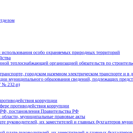
отделом
 использования особо охраняемых природных территорий
йства
ой теплоснабжающей организацией обязательств по строительс
ранспорте, городском наземном электрическом транспорте и в 
ции муниципального образования сведений, подлежащих предст
 № 232-р)
противодействия коррупции
фере противодействия коррупции
 РФ, постановления Правительства РФ
 области, муниципальные правовые акты
ате руководителей, их заместителей и главных бухгалтеров м
ой плате руководителей, их заместителей и главных бухгалте