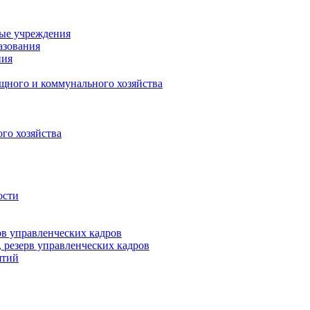
ные учреждения
азования
ния
щного и коммунального хозяйства
го хозяйства
ости
рв управленческих кадров
 резерв управленческих кадров
ятий