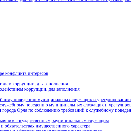
ре конфликта интересов
твием коррупции, для заполнения
одействием коррупции, для заполнения
ебному поведению муниципальных служащих и урегулированию 
 служебному поведению муниципальных служащих и урегулиро
 города Орла по соблюдению требований к служебному повед
с бывшим государственным, муниципальным служащим
е и обязательствах имущественного характера