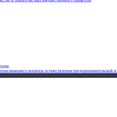
ществе и обязательствах имущественного характера
упции
 затрагивающего вопросы осуществления предпринимательской и