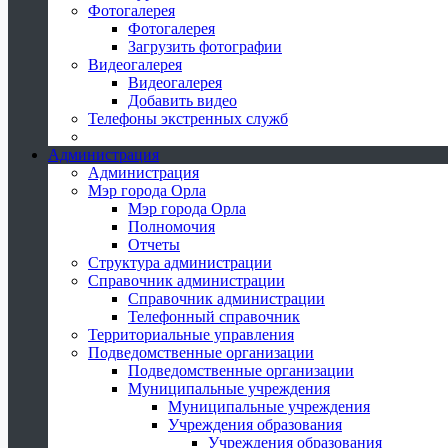
Фотогалерея
Фотогалерея
Загрузить фотографии
Видеогалерея
Видеогалерея
Добавить видео
Телефоны экстренных служб
Администрация
Администрация
Мэр города Орла
Мэр города Орла
Полномочия
Отчеты
Структура администрации
Справочник администрации
Справочник администрации
Телефонный справочник
Территориальные управления
Подведомственные организации
Подведомственные организации
Муниципальные учреждения
Муниципальные учреждения
Учреждения образования
Учреждения образования