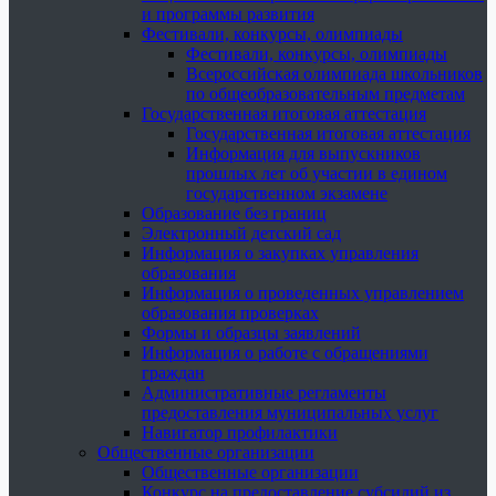
и программы развития
Фестивали, конкурсы, олимпиады
Фестивали, конкурсы, олимпиады
Всероссийская олимпиада школьников
по общеобразовательным предметам
Государственная итоговая аттестация
Государственная итоговая аттестация
Информация для выпускников
прошлых лет об участии в едином
государственном экзамене
Образование без границ
Электронный детский сад
Информация о закупках управления
образования
Информация о проведенных управлением
образования проверках
Формы и образцы заявлений
Информация о работе с обращениями
граждан
Административные регламенты
предоставления муниципальных услуг
Навигатор профилактики
Общественные организации
Общественные организации
Конкурс на предоставление субсидий из