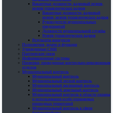
Вакантные должности, кадровый резерв,
резерв управленческих кадров
Вакантные должности, кадровый
резерв, резерв управленческих кадров
Руководители муниципальных
предприятий
Должности муниципальной службы
Резерв управленческих кадров
Результаты конкурсов
Полномочия, задачи и функции
Учрежденные СМИ
Партнерские связи
Информационные системы
Проверки, проведенные контрольно-ревизионным
отделом
Муниципальный контроль
Муниципальный контроль
Муниципальный лесной контроль
Муниципальный жилищный контроль
Муниципальный земельный контроль
Муниципальный контроль в области охраны
и использования особо охраняемых
природных территорий
Муниципальный контроль в сфере
благоустройства