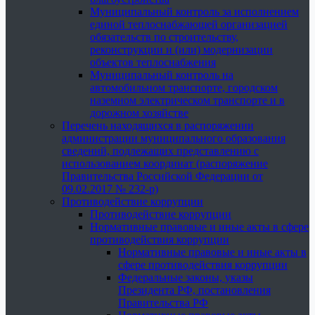
Муниципальный контроль за исполнением
единой теплоснабжающей организацией
обязательств по строительству,
реконструкции и (или) модернизации
объектов теплоснабжения
Муниципальный контроль на
автомобильном транспорте, городском
наземном электрическом транспорте и в
дорожном хозяйстве
Перечень находящихся в распоряжении
администрации муниципального образования
сведений, подлежащих представлению с
использованием координат (распоряжение
Правительства Российской Федерации от
09.02.2017 № 232-р)
Противодействие коррупции
Противодействие коррупции
Нормативные правовые и иные акты в сфере
противодействия коррупции
Нормативные правовые и иные акты в
сфере противодействия коррупции
Федеральные законы, указы
Президента РФ, постановления
Правительства РФ