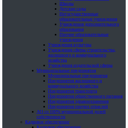
Школы
Детские сады
Негосударственные
образовательные учреждения
Учреждения дополнительного
образования
Прочие образовательные
учреждения
Учреждения культуры
Учреждения сферы строительства,
жилищного и коммунального
хозяйства
Учреждения издательской сферы
Муниципальные предприятия
Муниципальные предприятия
Предприятия жилищного и
коммунального хозяйства
Предприятия транспорта
Предприятия общественного питания
Предприятия здравоохранения
Предприятия прочих отраслей
АО со 100% муниципальной долей
собственности
Кадровое обеспечение
Кадровое обеспечение