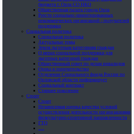
бюджета г. Орла СО НКО
Общественная палата города Орла
Реестр социально ориентированных
некоммерческих организаций - получателей
поддержки
Социальная политика
Социальная политика
Актуальные темы
Земля льготным категориям граждан
О мерах социальной поддержки для
льготных категорий граждан
Общественный совет по делам инвалидов
Опека и попечительство
Отделение Социального фонда России по
Орловской области информирует
Социальный контракт
Старшее поколение
Спорт
Спорт
Независимая оценка качества условий
осуществления деятельности организациями
физкультурно-спортивной направленности
ГТО
.....
......