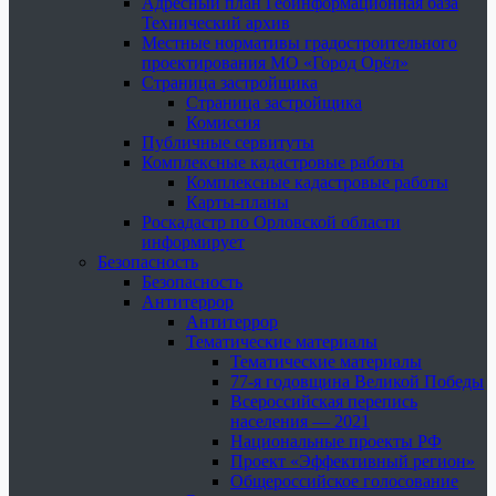
Адресный план Геоинформационная база
Технический архив
Местные нормативы градостроительного
проектирования МО «Город Орёл»
Страница застройщика
Страница застройщика
Комиссия
Публичные сервитуты
Комплексные кадастровые работы
Комплексные кадастровые работы
Карты-планы
Роскадастр по Орловской области
информирует
Безопасность
Безопасность
Антитеррор
Антитеррор
Тематические материалы
Тематические материалы
77-я годовщина Великой Победы
Всероссийская перепись
населения — 2021
Национальные проекты РФ
Проект «Эффективный регион»
Общероссийское голосование