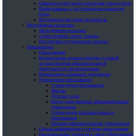
Объекты культурного наследия города Орла
Инфографика о достопримечательностях
Орла
Историко-культурная экспертиза
Молодёжная политика
Молодёжная политика
«Орёл помнит своих героев»
Российские студенческие отряды
Образование
Образование
Независимая оценка качества условий
осуществления образовательной
деятельности организациями
Нормативно-правовые документы
Учреждения образования
Учреждения образования
Школы
Детские сады
Негосударственные образовательные
учреждения
Учреждения дополнительного
образования
Прочие образовательные учреждения
Общая информация о системе образования
Национальные проекты в сфере образования