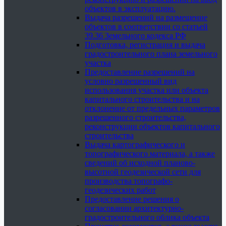
объектов в эксплуатацию.
Выдача разрешений на размещение
объектов в соответствии со статьей
39.36 Земельного кодекса РФ
Подготовка, регистрация и выдача
градостроительного плана земельного
участка
Предоставление разрешений на
условно разрешенный вид
использования участка или объекта
капитального строительства и на
отклонение от предельных параметров
разрешенного строительства,
реконструкции объектов капитального
строительства
Выдача картографического и
топографического материала, а также
сведений об исходной планово-
высотной геодезической сети для
производства топографо-
геодезических работ
Предоставление решения о
согласовании архитектурно-
градостроительного облика объекта