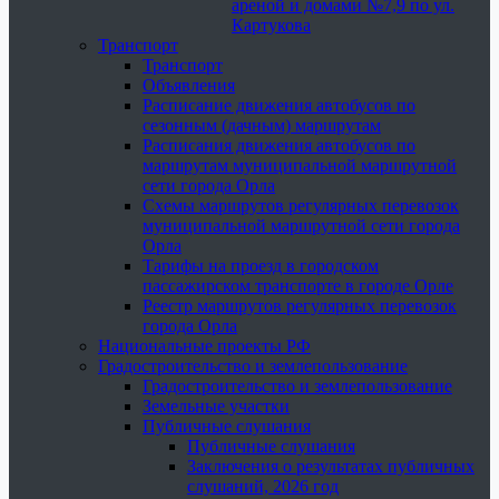
ареной и домами №7,9 по ул.
Картукова
Транспорт
Транспорт
Объявления
Расписание движения автобусов по
сезонным (дачным) маршрутам
Расписания движения автобусов по
маршрутам муниципальной маршрутной
сети города Орла
Схемы маршрутов регулярных перевозок
муниципальной маршрутной сети города
Орла
Тарифы на проезд в городском
пассажирском транспорте в городе Орле
Реестр маршрутов регулярных перевозок
города Орла
Национальные проекты РФ
Градостроительство и землепользование
Градостроительство и землепользование
Земельные участки
Публичные слушания
Публичные слушания
Заключения о результатах публичных
слушаний, 2026 год