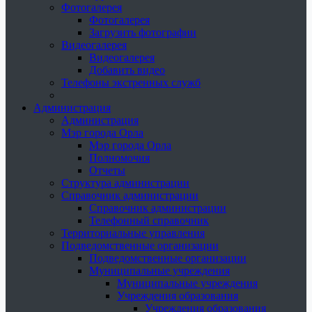
Фотогалерея
Фотогалерея
Загрузить фотографии
Видеогалерея
Видеогалерея
Добавить видео
Телефоны экстренных служб
Администрация
Администрация
Мэр города Орла
Мэр города Орла
Полномочия
Отчеты
Структура администрации
Справочник администрации
Справочник администрации
Телефонный справочник
Территориальные управления
Подведомственные организации
Подведомственные организации
Муниципальные учреждения
Муниципальные учреждения
Учреждения образования
Учреждения образования