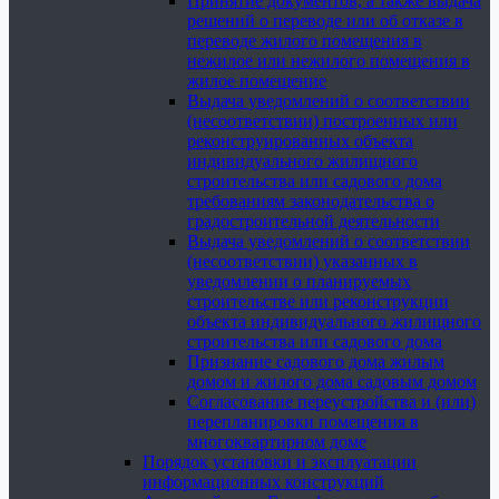
Принятие документов, а также выдача
решений о переводе или об отказе в
переводе жилого помещения в
нежилое или нежилого помещения в
жилое помещение
Выдача уведомлений о соответствии
(несоответствии) построенных или
реконструированных объекта
индивидуального жилищного
строительства или садового дома
требованиям законодательства о
градостроительной деятельности
Выдача уведомлений о соответствии
(несоответствии) указанных в
уведомлении о планируемых
строительстве или реконструкции
объекта индивидуального жилищного
строительства или садового дома
Признание садового дома жилым
домом и жилого дома садовым домом
Согласование переустройства и (или)
перепланировки помещения в
многоквартирном доме
Порядок установки и эксплуатации
информационных конструкций