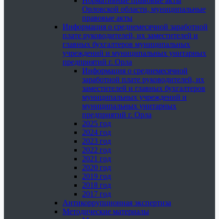
Нормативные правовые акты
Орловской области, муниципальные
правовые акты
Информация о среднемесячной заработной
плате руководителей, их заместителей и
главных бухгалтеров муниципальных
учреждений и муниципальных унитарных
предприятий г. Орла
Информация о среднемесячной
заработной плате руководителей, их
заместителей и главных бухгалтеров
муниципальных учреждений и
муниципальных унитарных
предприятий г. Орла
2025 год
2024 год
2023 год
2022 год
2021 год
2020 год
2019 год
2018 год
2017 год
Антикоррупционная экспертиза
Методические материалы