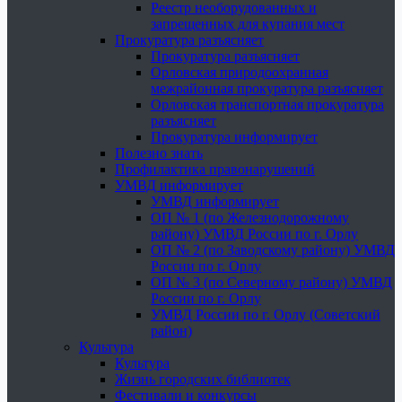
Реестр необорудованных и
запрещенных для купания мест
Прокуратура разъясняет
Прокуратура разъясняет
Орловская природоохранная
межрайонная прокуратура разъясняет
Орловская транспортная прокуратура
разъясняет
Прокуратура информирует
Полезно знать
Профилактика правонарушений
УМВД информирует
УМВД информирует
ОП № 1 (по Железнодорожному
району) УМВД России по г. Орлу
ОП № 2 (по Заводскому району) УМВД
России по г. Орлу
ОП № 3 (по Северному району) УМВД
России по г. Орлу
УМВД России по г. Орлу (Советский
район)
Культура
Культура
Жизнь городских библиотек
Фестивали и конкурсы