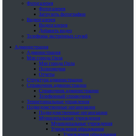
Фотогалерея
Фотогалерея
Загрузить фотографии
Видеогалерея
Видеогалерея
Добавить видео
Телефоны экстренных служб
Администрация
Администрация
Мэр города Орла
Мэр города Орла
Полномочия
Отчеты
Структура администрации
Справочник администрации
Справочник администрации
Телефонный справочник
Территориальные управления
Подведомственные организации
Подведомственные организации
Муниципальные учреждения
Муниципальные учреждения
Учреждения образования
Учреждения образования