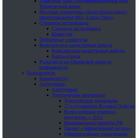
Адресный план Геоинформационная база
Технический архив
Местные нормативы градостроительного
проектирования МО «Город Орёл»
Страница застройщика
Страница застройщика
Комиссия
Публичные сервитуты
Комплексные кадастровые работы
Комплексные кадастровые работы
Карты-планы
Роскадастр по Орловской области
информирует
Безопасность
Безопасность
Антитеррор
Антитеррор
Тематические материалы
Тематические материалы
77-я годовщина Великой Победы
Всероссийская перепись
населения — 2021
Национальные проекты РФ
Проект «Эффективный регион»
Общероссийское голосование