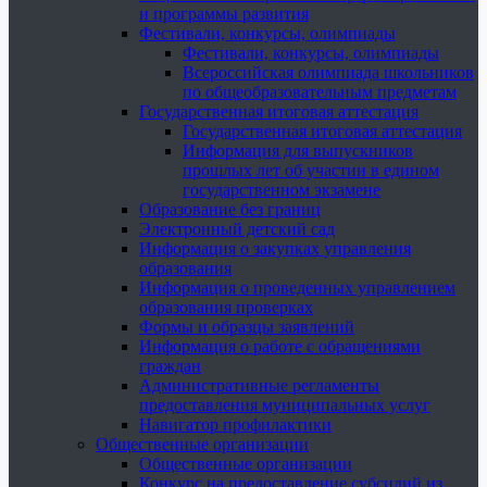
и программы развития
Фестивали, конкурсы, олимпиады
Фестивали, конкурсы, олимпиады
Всероссийская олимпиада школьников
по общеобразовательным предметам
Государственная итоговая аттестация
Государственная итоговая аттестация
Информация для выпускников
прошлых лет об участии в едином
государственном экзамене
Образование без границ
Электронный детский сад
Информация о закупках управления
образования
Информация о проведенных управлением
образования проверках
Формы и образцы заявлений
Информация о работе с обращениями
граждан
Административные регламенты
предоставления муниципальных услуг
Навигатор профилактики
Общественные организации
Общественные организации
Конкурс на предоставление субсидий из