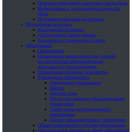
Объекты культурного наследия города Орла
Инфографика о достопримечательностях
Орла
Историко-культурная экспертиза
Молодёжная политика
Молодёжная политика
«Орёл помнит своих героев»
Российские студенческие отряды
Образование
Образование
Независимая оценка качества условий
осуществления образовательной
деятельности организациями
Нормативно-правовые документы
Учреждения образования
Учреждения образования
Школы
Детские сады
Негосударственные образовательные
учреждения
Учреждения дополнительного
образования
Прочие образовательные учреждения
Общая информация о системе образования
Национальные проекты в сфере образования