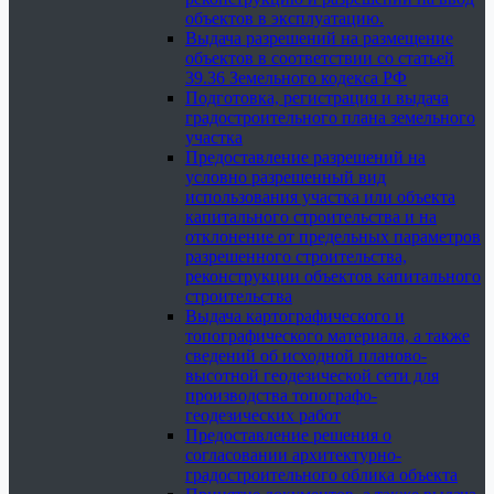
объектов в эксплуатацию.
Выдача разрешений на размещение
объектов в соответствии со статьей
39.36 Земельного кодекса РФ
Подготовка, регистрация и выдача
градостроительного плана земельного
участка
Предоставление разрешений на
условно разрешенный вид
использования участка или объекта
капитального строительства и на
отклонение от предельных параметров
разрешенного строительства,
реконструкции объектов капитального
строительства
Выдача картографического и
топографического материала, а также
сведений об исходной планово-
высотной геодезической сети для
производства топографо-
геодезических работ
Предоставление решения о
согласовании архитектурно-
градостроительного облика объекта