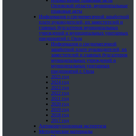
Нормативные правовые акты
Орловской области, муниципальные
правовые акты
Информация о среднемесячной заработной
плате руководителей, их заместителей и
главных бухгалтеров муниципальных
учреждений и муниципальных унитарных
предприятий г. Орла
Информация о среднемесячной
заработной плате руководителей, их
заместителей и главных бухгалтеров
муниципальных учреждений и
муниципальных унитарных
предприятий г. Орла
2025 год
2024 год
2023 год
2022 год
2021 год
2020 год
2019 год
2018 год
2017 год
Антикоррупционная экспертиза
Методические материалы