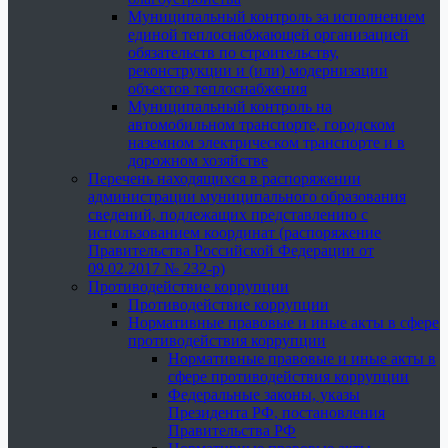
Муниципальный контроль за исполнением
единой теплоснабжающей организацией
обязательств по строительству,
реконструкции и (или) модернизации
объектов теплоснабжения
Муниципальный контроль на
автомобильном транспорте, городском
наземном электрическом транспорте и в
дорожном хозяйстве
Перечень находящихся в распоряжении
администрации муниципального образования
сведений, подлежащих представлению с
использованием координат (распоряжение
Правительства Российской Федерации от
09.02.2017 № 232-р)
Противодействие коррупции
Противодействие коррупции
Нормативные правовые и иные акты в сфере
противодействия коррупции
Нормативные правовые и иные акты в
сфере противодействия коррупции
Федеральные законы, указы
Президента РФ, постановления
Правительства РФ