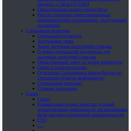
бюджета г. Орла СО НКО
Общественная палата города Орла
Реестр социально ориентированных
некоммерческих организаций - получателей
поддержки
Социальная политика
Социальная политика
Актуальные темы
Земля льготным категориям граждан
О мерах социальной поддержки для
льготных категорий граждан
Общественный совет по делам инвалидов
Опека и попечительство
Отделение Социального фонда России по
Орловской области информирует
Социальный контракт
Старшее поколение
Спорт
Спорт
Независимая оценка качества условий
осуществления деятельности организациями
физкультурно-спортивной направленности
ГТО
.....
......