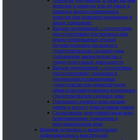
Принятие документов, а также выдача
решений о переводе или об отказе в
переводе жилого помещения в
нежилое или нежилого помещения в
жилое помещение
Выдача уведомлений о соответствии
(несоответствии) построенных или
реконструированных объекта
индивидуального жилищного
строительства или садового дома
требованиям законодательства о
градостроительной деятельности
Выдача уведомлений о соответствии
(несоответствии) указанных в
уведомлении о планируемых
строительстве или реконструкции
объекта индивидуального жилищного
строительства или садового дома
Признание садового дома жилым
домом и жилого дома садовым домом
Согласование переустройства и (или)
перепланировки помещения в
многоквартирном доме
Порядок установки и эксплуатации
информационных конструкций