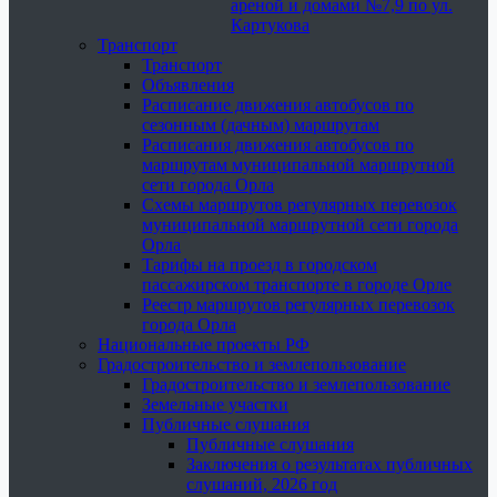
ареной и домами №7,9 по ул.
Картукова
Транспорт
Транспорт
Объявления
Расписание движения автобусов по
сезонным (дачным) маршрутам
Расписания движения автобусов по
маршрутам муниципальной маршрутной
сети города Орла
Схемы маршрутов регулярных перевозок
муниципальной маршрутной сети города
Орла
Тарифы на проезд в городском
пассажирском транспорте в городе Орле
Реестр маршрутов регулярных перевозок
города Орла
Национальные проекты РФ
Градостроительство и землепользование
Градостроительство и землепользование
Земельные участки
Публичные слушания
Публичные слушания
Заключения о результатах публичных
слушаний, 2026 год