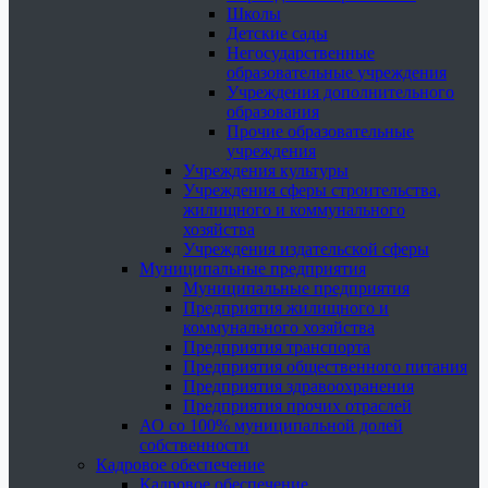
Школы
Детские сады
Негосударственные
образовательные учреждения
Учреждения дополнительного
образования
Прочие образовательные
учреждения
Учреждения культуры
Учреждения сферы строительства,
жилищного и коммунального
хозяйства
Учреждения издательской сферы
Муниципальные предприятия
Муниципальные предприятия
Предприятия жилищного и
коммунального хозяйства
Предприятия транспорта
Предприятия общественного питания
Предприятия здравоохранения
Предприятия прочих отраслей
АО со 100% муниципальной долей
собственности
Кадровое обеспечение
Кадровое обеспечение