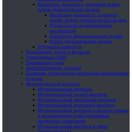
Вакантные должности, кадровый резерв,
резерв управленческих кадров
Вакантные должности, кадровый
резерв, резерв управленческих кадров
Руководители муниципальных
предприятий
Должности муниципальной службы
Резерв управленческих кадров
Результаты конкурсов
Полномочия, задачи и функции
Учрежденные СМИ
Партнерские связи
Информационные системы
Проверки, проведенные контрольно-ревизионным
отделом
Муниципальный контроль
Муниципальный контроль
Муниципальный лесной контроль
Муниципальный жилищный контроль
Муниципальный земельный контроль
Муниципальный контроль в области охраны
и использования особо охраняемых
природных территорий
Муниципальный контроль в сфере
благоустройства