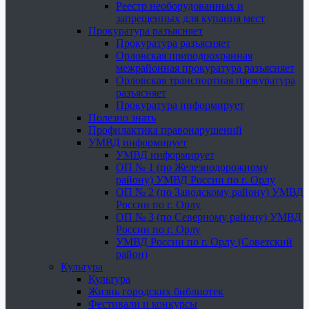
Реестр необорудованных и
запрещенных для купания мест
Прокуратура разъясняет
Прокуратура разъясняет
Орловская природоохранная
межрайонная прокуратура разъясняет
Орловская транспортная прокуратура
разъясняет
Прокуратура информирует
Полезно знать
Профилактика правонарушений
УМВД информирует
УМВД информирует
ОП № 1 (по Железнодорожному
району) УМВД России по г. Орлу
ОП № 2 (по Заводскому району) УМВД
России по г. Орлу
ОП № 3 (по Северному району) УМВД
России по г. Орлу
УМВД России по г. Орлу (Советский
район)
Культура
Культура
Жизнь городских библиотек
Фестивали и конкурсы