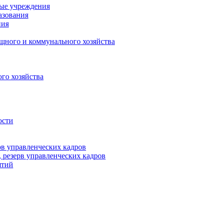
ные учреждения
азования
ния
щного и коммунального хозяйства
го хозяйства
ости
рв управленческих кадров
 резерв управленческих кадров
ятий