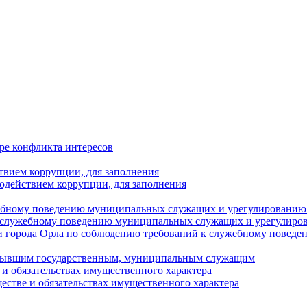
ре конфликта интересов
твием коррупции, для заполнения
одействием коррупции, для заполнения
ебному поведению муниципальных служащих и урегулированию 
 служебному поведению муниципальных служащих и урегулиро
 города Орла по соблюдению требований к служебному повед
с бывшим государственным, муниципальным служащим
е и обязательствах имущественного характера
ществе и обязательствах имущественного характера