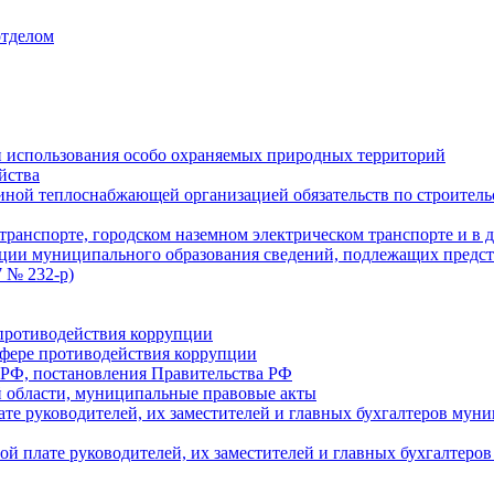
отделом
 использования особо охраняемых природных территорий
йства
ой теплоснабжающей организацией обязательств по строительс
ранспорте, городском наземном электрическом транспорте и в 
ции муниципального образования сведений, подлежащих предст
 № 232-р)
противодействия коррупции
фере противодействия коррупции
 РФ, постановления Правительства РФ
 области, муниципальные правовые акты
ате руководителей, их заместителей и главных бухгалтеров м
ой плате руководителей, их заместителей и главных бухгалте