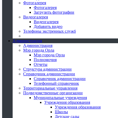
Фотогалерея
Фотогалерея
Загрузить фотографии
Видеогалерея
Видеогалерея
Добавить видео
Телефоны экстренных служб
Администрация
Администрация
Мэр города Орла
Мэр города Орла
Полномочия
Отчеты
Структура администрации
Справочник администрации
Справочник администрации
Телефонный справочник
Территориальные управления
Подведомственные организации
Муниципальные учреждения
Учреждения образования
Учреждения образования
Школы
Детские сады