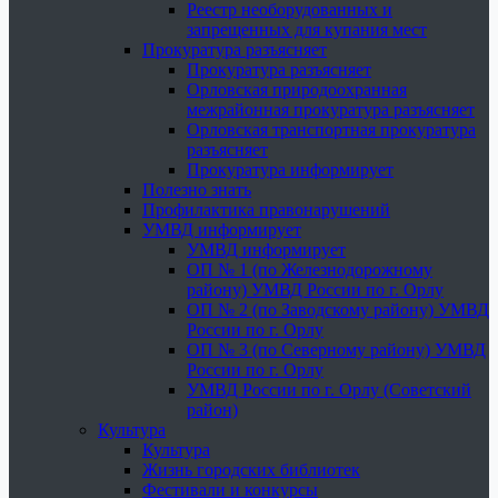
Реестр необорудованных и
запрещенных для купания мест
Прокуратура разъясняет
Прокуратура разъясняет
Орловская природоохранная
межрайонная прокуратура разъясняет
Орловская транспортная прокуратура
разъясняет
Прокуратура информирует
Полезно знать
Профилактика правонарушений
УМВД информирует
УМВД информирует
ОП № 1 (по Железнодорожному
району) УМВД России по г. Орлу
ОП № 2 (по Заводскому району) УМВД
России по г. Орлу
ОП № 3 (по Северному району) УМВД
России по г. Орлу
УМВД России по г. Орлу (Советский
район)
Культура
Культура
Жизнь городских библиотек
Фестивали и конкурсы