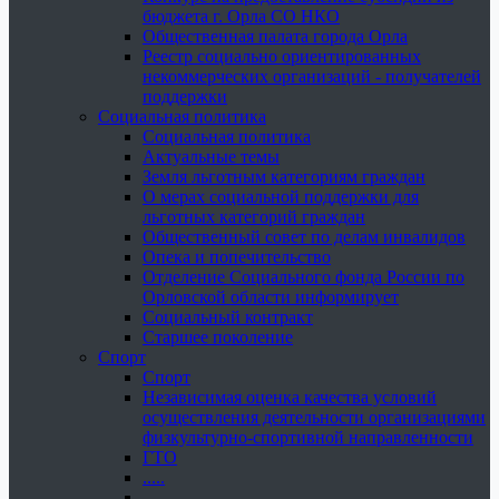
бюджета г. Орла СО НКО
Общественная палата города Орла
Реестр социально ориентированных
некоммерческих организаций - получателей
поддержки
Социальная политика
Социальная политика
Актуальные темы
Земля льготным категориям граждан
О мерах социальной поддержки для
льготных категорий граждан
Общественный совет по делам инвалидов
Опека и попечительство
Отделение Социального фонда России по
Орловской области информирует
Социальный контракт
Старшее поколение
Спорт
Спорт
Независимая оценка качества условий
осуществления деятельности организациями
физкультурно-спортивной направленности
ГТО
.....
......