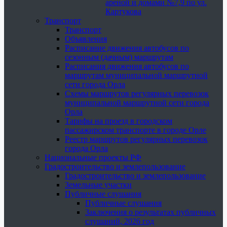
ареной и домами №7,9 по ул.
Картукова
Транспорт
Транспорт
Объявления
Расписание движения автобусов по
сезонным (дачным) маршрутам
Расписания движения автобусов по
маршрутам муниципальной маршрутной
сети города Орла
Схемы маршрутов регулярных перевозок
муниципальной маршрутной сети города
Орла
Тарифы на проезд в городском
пассажирском транспорте в городе Орле
Реестр маршрутов регулярных перевозок
города Орла
Национальные проекты РФ
Градостроительство и землепользование
Градостроительство и землепользование
Земельные участки
Публичные слушания
Публичные слушания
Заключения о результатах публичных
слушаний, 2026 год