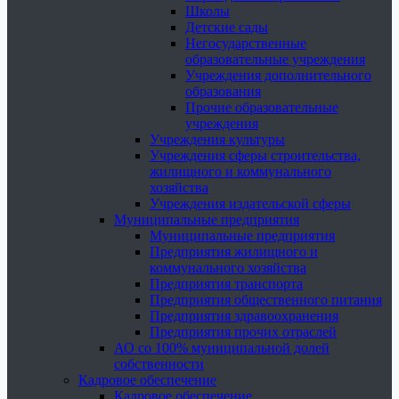
Школы
Детские сады
Негосударственные
образовательные учреждения
Учреждения дополнительного
образования
Прочие образовательные
учреждения
Учреждения культуры
Учреждения сферы строительства,
жилищного и коммунального
хозяйства
Учреждения издательской сферы
Муниципальные предприятия
Муниципальные предприятия
Предприятия жилищного и
коммунального хозяйства
Предприятия транспорта
Предприятия общественного питания
Предприятия здравоохранения
Предприятия прочих отраслей
АО со 100% муниципальной долей
собственности
Кадровое обеспечение
Кадровое обеспечение