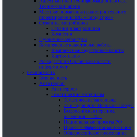
Адресный план Геоинформационная база
Технический архив
Местные нормативы градостроительного
проектирования МО «Город Орёл»
Страница застройщика
Страница застройщика
Комиссия
Публичные сервитуты
Комплексные кадастровые работы
Комплексные кадастровые работы
Карты-планы
Роскадастр по Орловской области
информирует
Безопасность
Безопасность
Антитеррор
Антитеррор
Тематические материалы
Тематические материалы
77-я годовщина Великой Победы
Всероссийская перепись
населения — 2021
Национальные проекты РФ
Проект «Эффективный регион»
Общероссийское голосование