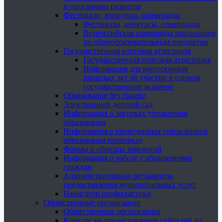
и программы развития
Фестивали, конкурсы, олимпиады
Фестивали, конкурсы, олимпиады
Всероссийская олимпиада школьников
по общеобразовательным предметам
Государственная итоговая аттестация
Государственная итоговая аттестация
Информация для выпускников
прошлых лет об участии в едином
государственном экзамене
Образование без границ
Электронный детский сад
Информация о закупках управления
образования
Информация о проведенных управлением
образования проверках
Формы и образцы заявлений
Информация о работе с обращениями
граждан
Административные регламенты
предоставления муниципальных услуг
Навигатор профилактики
Общественные организации
Общественные организации
Конкурс на предоставление субсидий из