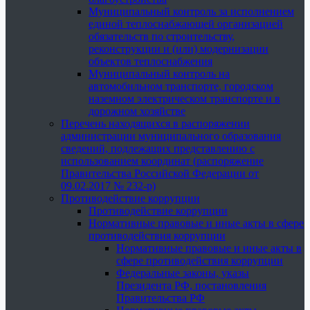
Муниципальный контроль за исполнением
единой теплоснабжающей организацией
обязательств по строительству,
реконструкции и (или) модернизации
объектов теплоснабжения
Муниципальный контроль на
автомобильном транспорте, городском
наземном электрическом транспорте и в
дорожном хозяйстве
Перечень находящихся в распоряжении
администрации муниципального образования
сведений, подлежащих представлению с
использованием координат (распоряжение
Правительства Российской Федерации от
09.02.2017 № 232-р)
Противодействие коррупции
Противодействие коррупции
Нормативные правовые и иные акты в сфере
противодействия коррупции
Нормативные правовые и иные акты в
сфере противодействия коррупции
Федеральные законы, указы
Президента РФ, постановления
Правительства РФ