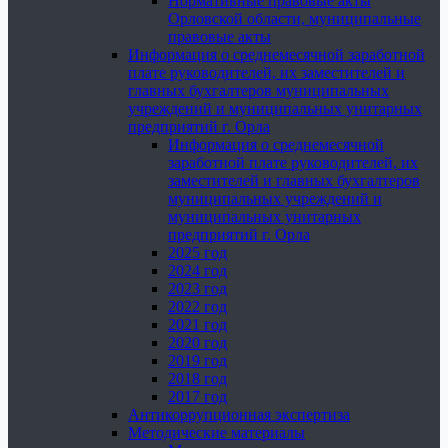
Нормативные правовые акты
Орловской области, муниципальные
правовые акты
Информация о среднемесячной заработной
плате руководителей, их заместителей и
главных бухгалтеров муниципальных
учреждений и муниципальных унитарных
предприятий г. Орла
Информация о среднемесячной
заработной плате руководителей, их
заместителей и главных бухгалтеров
муниципальных учреждений и
муниципальных унитарных
предприятий г. Орла
2025 год
2024 год
2023 год
2022 год
2021 год
2020 год
2019 год
2018 год
2017 год
Антикоррупционная экспертиза
Методические материалы