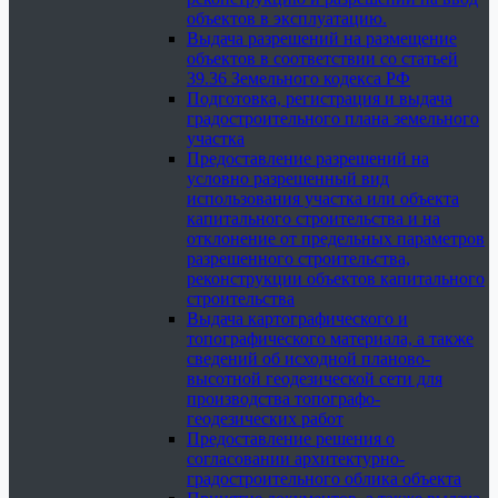
объектов в эксплуатацию.
Выдача разрешений на размещение
объектов в соответствии со статьей
39.36 Земельного кодекса РФ
Подготовка, регистрация и выдача
градостроительного плана земельного
участка
Предоставление разрешений на
условно разрешенный вид
использования участка или объекта
капитального строительства и на
отклонение от предельных параметров
разрешенного строительства,
реконструкции объектов капитального
строительства
Выдача картографического и
топографического материала, а также
сведений об исходной планово-
высотной геодезической сети для
производства топографо-
геодезических работ
Предоставление решения о
согласовании архитектурно-
градостроительного облика объекта