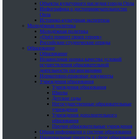
Объекты культурного наследия города Орла
Инфографика о достопримечательностях
Орла
Историко-культурная экспертиза
Молодёжная политика
Молодёжная политика
«Орёл помнит своих героев»
Российские студенческие отряды
Образование
Образование
Независимая оценка качества условий
осуществления образовательной
деятельности организациями
Нормативно-правовые документы
Учреждения образования
Учреждения образования
Школы
Детские сады
Негосударственные образовательные
учреждения
Учреждения дополнительного
образования
Прочие образовательные учреждения
Общая информация о системе образования
Национальные проекты в сфере образования