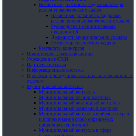
Вакантные должности, кадровый резерв,
резерв управленческих кадров
Вакантные должности, кадровый
резерв, резерв управленческих кадров
Руководители муниципальных
предприятий
Должности муниципальной службы
Резерв управленческих кадров
Результаты конкурсов
Полномочия, задачи и функции
Учрежденные СМИ
Партнерские связи
Информационные системы
Проверки, проведенные контрольно-ревизионным
отделом
Муниципальный контроль
Муниципальный контроль
Муниципальный лесной контроль
Муниципальный жилищный контроль
Муниципальный земельный контроль
Муниципальный контроль в области охраны
и использования особо охраняемых
природных территорий
Муниципальный контроль в сфере
благоустройства