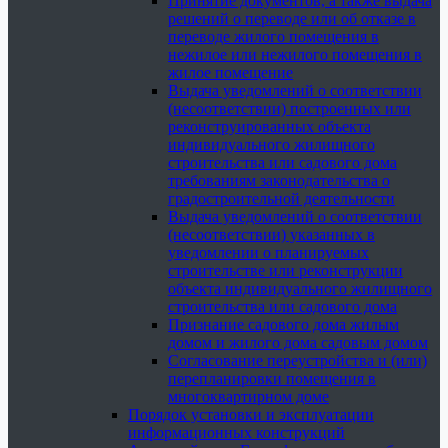
Принятие документов, а также выдача
решений о переводе или об отказе в
переводе жилого помещения в
нежилое или нежилого помещения в
жилое помещение
Выдача уведомлений о соответствии
(несоответствии) построенных или
реконструированных объекта
индивидуального жилищного
строительства или садового дома
требованиям законодательства о
градостроительной деятельности
Выдача уведомлений о соответствии
(несоответствии) указанных в
уведомлении о планируемых
строительстве или реконструкции
объекта индивидуального жилищного
строительства или садового дома
Признание садового дома жилым
домом и жилого дома садовым домом
Согласование переустройства и (или)
перепланировки помещения в
многоквартирном доме
Порядок установки и эксплуатации
информационных конструкций