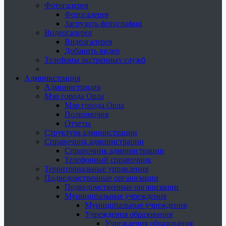
Фотогалерея
Фотогалерея
Загрузить фотографии
Видеогалерея
Видеогалерея
Добавить видео
Телефоны экстренных служб
Администрация
Администрация
Мэр города Орла
Мэр города Орла
Полномочия
Отчеты
Структура администрации
Справочник администрации
Справочник администрации
Телефонный справочник
Территориальные управления
Подведомственные организации
Подведомственные организации
Муниципальные учреждения
Муниципальные учреждения
Учреждения образования
Учреждения образования