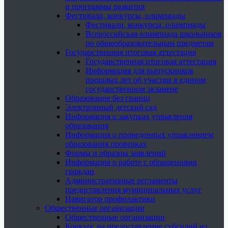
и программы развития
Фестивали, конкурсы, олимпиады
Фестивали, конкурсы, олимпиады
Всероссийская олимпиада школьников
по общеобразовательным предметам
Государственная итоговая аттестация
Государственная итоговая аттестация
Информация для выпускников
прошлых лет об участии в едином
государственном экзамене
Образование без границ
Электронный детский сад
Информация о закупках управления
образования
Информация о проведенных управлением
образования проверках
Формы и образцы заявлений
Информация о работе с обращениями
граждан
Административные регламенты
предоставления муниципальных услуг
Навигатор профилактики
Общественные организации
Общественные организации
Конкурс на предоставление субсидий из