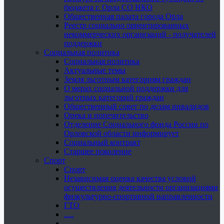
бюджета г. Орла СО НКО
Общественная палата города Орла
Реестр социально ориентированных
некоммерческих организаций - получателей
поддержки
Социальная политика
Социальная политика
Актуальные темы
Земля льготным категориям граждан
О мерах социальной поддержки для
льготных категорий граждан
Общественный совет по делам инвалидов
Опека и попечительство
Отделение Социального фонда России по
Орловской области информирует
Социальный контракт
Старшее поколение
Спорт
Спорт
Независимая оценка качества условий
осуществления деятельности организациями
физкультурно-спортивной направленности
ГТО
.....
......