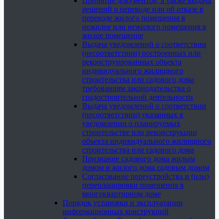
Принятие документов, а также выдача
решений о переводе или об отказе в
переводе жилого помещения в
нежилое или нежилого помещения в
жилое помещение
Выдача уведомлений о соответствии
(несоответствии) построенных или
реконструированных объекта
индивидуального жилищного
строительства или садового дома
требованиям законодательства о
градостроительной деятельности
Выдача уведомлений о соответствии
(несоответствии) указанных в
уведомлении о планируемых
строительстве или реконструкции
объекта индивидуального жилищного
строительства или садового дома
Признание садового дома жилым
домом и жилого дома садовым домом
Согласование переустройства и (или)
перепланировки помещения в
многоквартирном доме
Порядок установки и эксплуатации
информационных конструкций