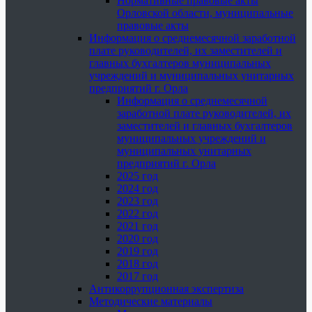
Нормативные правовые акты
Орловской области, муниципальные
правовые акты
Информация о среднемесячной заработной
плате руководителей, их заместителей и
главных бухгалтеров муниципальных
учреждений и муниципальных унитарных
предприятий г. Орла
Информация о среднемесячной
заработной плате руководителей, их
заместителей и главных бухгалтеров
муниципальных учреждений и
муниципальных унитарных
предприятий г. Орла
2025 год
2024 год
2023 год
2022 год
2021 год
2020 год
2019 год
2018 год
2017 год
Антикоррупционная экспертиза
Методические материалы