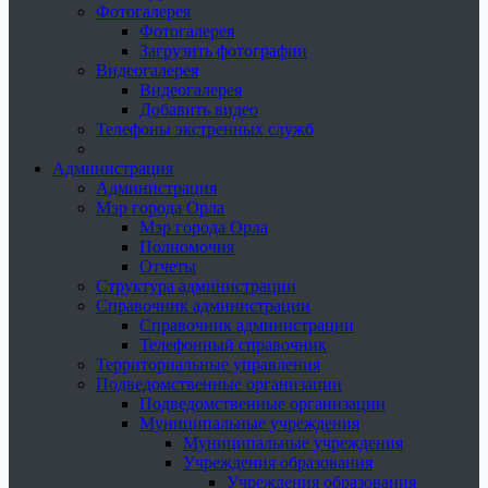
Фотогалерея
Фотогалерея
Загрузить фотографии
Видеогалерея
Видеогалерея
Добавить видео
Телефоны экстренных служб
Администрация
Администрация
Мэр города Орла
Мэр города Орла
Полномочия
Отчеты
Структура администрации
Справочник администрации
Справочник администрации
Телефонный справочник
Территориальные управления
Подведомственные организации
Подведомственные организации
Муниципальные учреждения
Муниципальные учреждения
Учреждения образования
Учреждения образования