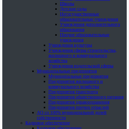
Школы
Детские сады
Негосударственные
образовательные учреждения
Учреждения дополнительного
образования
Прочие образовательные
учреждения
Учреждения культуры
Учреждения сферы строительства,
жилищного и коммунального
хозяйства
Учреждения издательской сферы
Муниципальные предприятия
Муниципальные предприятия
Предприятия жилищного и
коммунального хозяйства
Предприятия транспорта
Предприятия общественного питания
Предприятия здравоохранения
Предприятия прочих отраслей
АО со 100% муниципальной долей
собственности
Кадровое обеспечение
Кадровое обеспечение