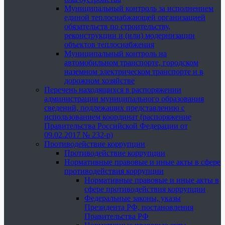
Муниципальный контроль за исполнением
единой теплоснабжающей организацией
обязательств по строительству,
реконструкции и (или) модернизации
объектов теплоснабжения
Муниципальный контроль на
автомобильном транспорте, городском
наземном электрическом транспорте и в
дорожном хозяйстве
Перечень находящихся в распоряжении
администрации муниципального образования
сведений, подлежащих представлению с
использованием координат (распоряжение
Правительства Российской Федерации от
09.02.2017 № 232-р)
Противодействие коррупции
Противодействие коррупции
Нормативные правовые и иные акты в сфере
противодействия коррупции
Нормативные правовые и иные акты в
сфере противодействия коррупции
Федеральные законы, указы
Президента РФ, постановления
Правительства РФ