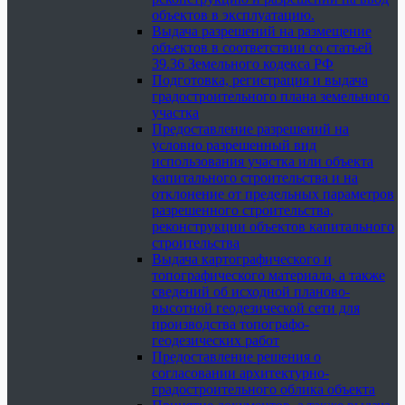
объектов в эксплуатацию.
Выдача разрешений на размещение
объектов в соответствии со статьей
39.36 Земельного кодекса РФ
Подготовка, регистрация и выдача
градостроительного плана земельного
участка
Предоставление разрешений на
условно разрешенный вид
использования участка или объекта
капитального строительства и на
отклонение от предельных параметров
разрешенного строительства,
реконструкции объектов капитального
строительства
Выдача картографического и
топографического материала, а также
сведений об исходной планово-
высотной геодезической сети для
производства топографо-
геодезических работ
Предоставление решения о
согласовании архитектурно-
градостроительного облика объекта