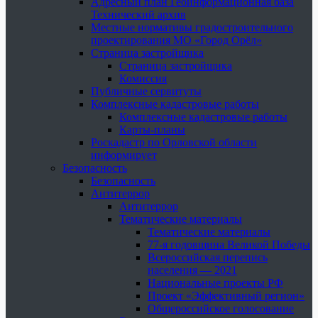
Адресный план Геоинформационная база
Технический архив
Местные нормативы градостроительного
проектирования МО «Город Орёл»
Страница застройщика
Страница застройщика
Комиссия
Публичные сервитуты
Комплексные кадастровые работы
Комплексные кадастровые работы
Карты-планы
Роскадастр по Орловской области
информирует
Безопасность
Безопасность
Антитеррор
Антитеррор
Тематические материалы
Тематические материалы
77-я годовщина Великой Победы
Всероссийская перепись
населения — 2021
Национальные проекты РФ
Проект «Эффективный регион»
Общероссийское голосование