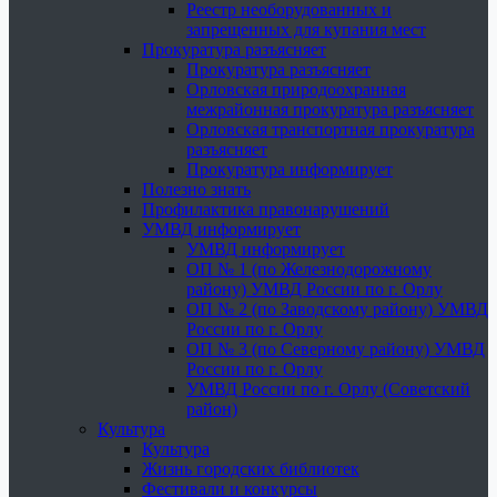
Реестр необорудованных и
запрещенных для купания мест
Прокуратура разъясняет
Прокуратура разъясняет
Орловская природоохранная
межрайонная прокуратура разъясняет
Орловская транспортная прокуратура
разъясняет
Прокуратура информирует
Полезно знать
Профилактика правонарушений
УМВД информирует
УМВД информирует
ОП № 1 (по Железнодорожному
району) УМВД России по г. Орлу
ОП № 2 (по Заводскому району) УМВД
России по г. Орлу
ОП № 3 (по Северному району) УМВД
России по г. Орлу
УМВД России по г. Орлу (Советский
район)
Культура
Культура
Жизнь городских библиотек
Фестивали и конкурсы