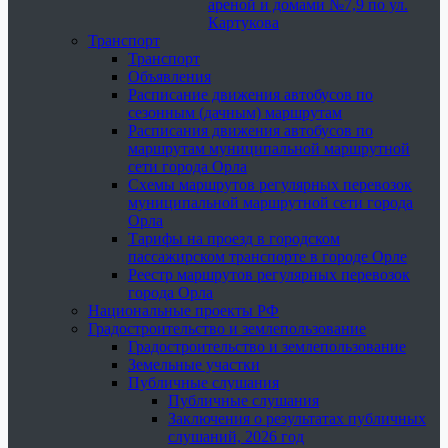
ареной и домами №7,9 по ул.
Картукова
Транспорт
Транспорт
Объявления
Расписание движения автобусов по
сезонным (дачным) маршрутам
Расписания движения автобусов по
маршрутам муниципальной маршрутной
сети города Орла
Схемы маршрутов регулярных перевозок
муниципальной маршрутной сети города
Орла
Тарифы на проезд в городском
пассажирском транспорте в городе Орле
Реестр маршрутов регулярных перевозок
города Орла
Национальные проекты РФ
Градостроительство и землепользование
Градостроительство и землепользование
Земельные участки
Публичные слушания
Публичные слушания
Заключения о результатах публичных
слушаний, 2026 год