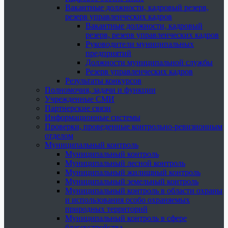
Вакантные должности, кадровый резерв,
резерв управленческих кадров
Вакантные должности, кадровый
резерв, резерв управленческих кадров
Руководители муниципальных
предприятий
Должности муниципальной службы
Резерв управленческих кадров
Результаты конкурсов
Полномочия, задачи и функции
Учрежденные СМИ
Партнерские связи
Информационные системы
Проверки, проведенные контрольно-ревизионным
отделом
Муниципальный контроль
Муниципальный контроль
Муниципальный лесной контроль
Муниципальный жилищный контроль
Муниципальный земельный контроль
Муниципальный контроль в области охраны
и использования особо охраняемых
природных территорий
Муниципальный контроль в сфере
благоустройства