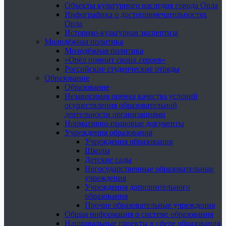
Объекты культурного наследия города Орла
Инфографика о достопримечательностях
Орла
Историко-культурная экспертиза
Молодёжная политика
Молодёжная политика
«Орёл помнит своих героев»
Российские студенческие отряды
Образование
Образование
Независимая оценка качества условий
осуществления образовательной
деятельности организациями
Нормативно-правовые документы
Учреждения образования
Учреждения образования
Школы
Детские сады
Негосударственные образовательные
учреждения
Учреждения дополнительного
образования
Прочие образовательные учреждения
Общая информация о системе образования
Национальные проекты в сфере образования