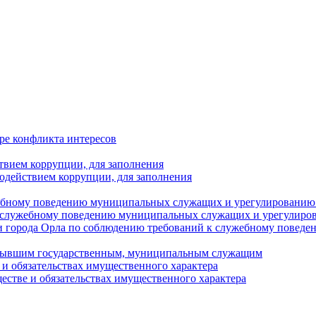
ре конфликта интересов
твием коррупции, для заполнения
одействием коррупции, для заполнения
ебному поведению муниципальных служащих и урегулированию 
 служебному поведению муниципальных служащих и урегулиро
 города Орла по соблюдению требований к служебному повед
с бывшим государственным, муниципальным служащим
е и обязательствах имущественного характера
ществе и обязательствах имущественного характера