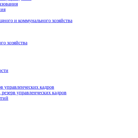
азования
ния
щного и коммунального хозяйства
го хозяйства
ости
рв управленческих кадров
 резерв управленческих кадров
ятий