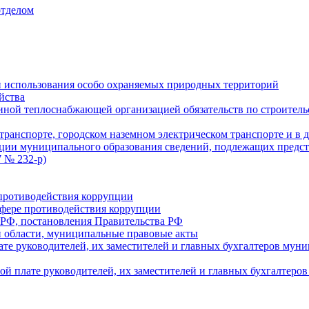
отделом
 использования особо охраняемых природных территорий
йства
ой теплоснабжающей организацией обязательств по строительс
ранспорте, городском наземном электрическом транспорте и в 
ции муниципального образования сведений, подлежащих предст
 № 232-р)
противодействия коррупции
фере противодействия коррупции
 РФ, постановления Правительства РФ
 области, муниципальные правовые акты
ате руководителей, их заместителей и главных бухгалтеров м
ой плате руководителей, их заместителей и главных бухгалте