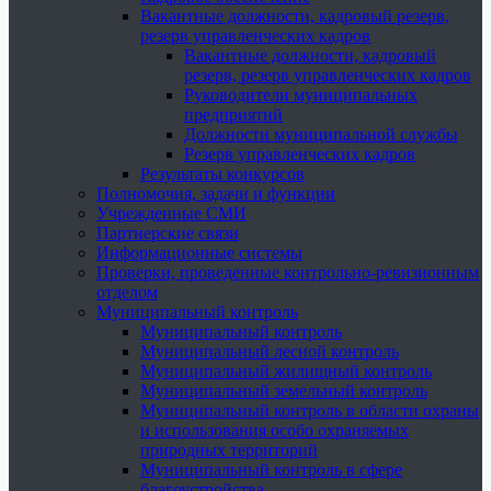
Вакантные должности, кадровый резерв,
резерв управленческих кадров
Вакантные должности, кадровый
резерв, резерв управленческих кадров
Руководители муниципальных
предприятий
Должности муниципальной службы
Резерв управленческих кадров
Результаты конкурсов
Полномочия, задачи и функции
Учрежденные СМИ
Партнерские связи
Информационные системы
Проверки, проведенные контрольно-ревизионным
отделом
Муниципальный контроль
Муниципальный контроль
Муниципальный лесной контроль
Муниципальный жилищный контроль
Муниципальный земельный контроль
Муниципальный контроль в области охраны
и использования особо охраняемых
природных территорий
Муниципальный контроль в сфере
благоустройства