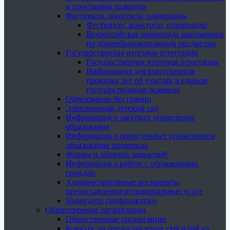
и программы развития
Фестивали, конкурсы, олимпиады
Фестивали, конкурсы, олимпиады
Всероссийская олимпиада школьников
по общеобразовательным предметам
Государственная итоговая аттестация
Государственная итоговая аттестация
Информация для выпускников
прошлых лет об участии в едином
государственном экзамене
Образование без границ
Электронный детский сад
Информация о закупках управления
образования
Информация о проведенных управлением
образования проверках
Формы и образцы заявлений
Информация о работе с обращениями
граждан
Административные регламенты
предоставления муниципальных услуг
Навигатор профилактики
Общественные организации
Общественные организации
Конкурс на предоставление субсидий из