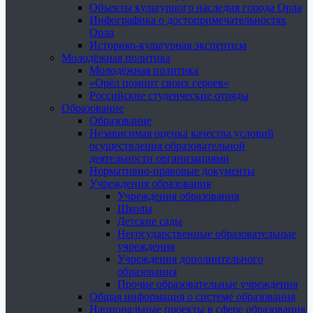
Объекты культурного наследия города Орла
Инфографика о достопримечательностях
Орла
Историко-культурная экспертиза
Молодёжная политика
Молодёжная политика
«Орёл помнит своих героев»
Российские студенческие отряды
Образование
Образование
Независимая оценка качества условий
осуществления образовательной
деятельности организациями
Нормативно-правовые документы
Учреждения образования
Учреждения образования
Школы
Детские сады
Негосударственные образовательные
учреждения
Учреждения дополнительного
образования
Прочие образовательные учреждения
Общая информация о системе образования
Национальные проекты в сфере образования