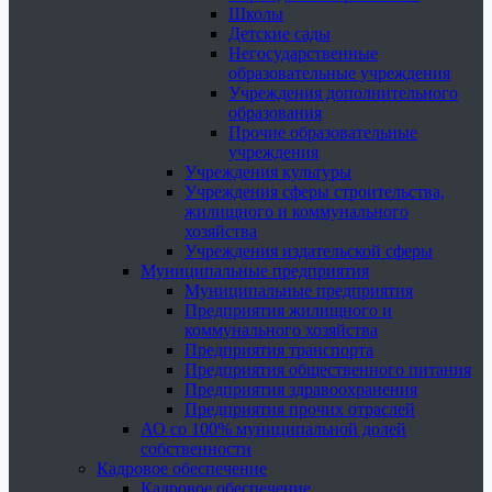
Школы
Детские сады
Негосударственные
образовательные учреждения
Учреждения дополнительного
образования
Прочие образовательные
учреждения
Учреждения культуры
Учреждения сферы строительства,
жилищного и коммунального
хозяйства
Учреждения издательской сферы
Муниципальные предприятия
Муниципальные предприятия
Предприятия жилищного и
коммунального хозяйства
Предприятия транспорта
Предприятия общественного питания
Предприятия здравоохранения
Предприятия прочих отраслей
АО со 100% муниципальной долей
собственности
Кадровое обеспечение
Кадровое обеспечение