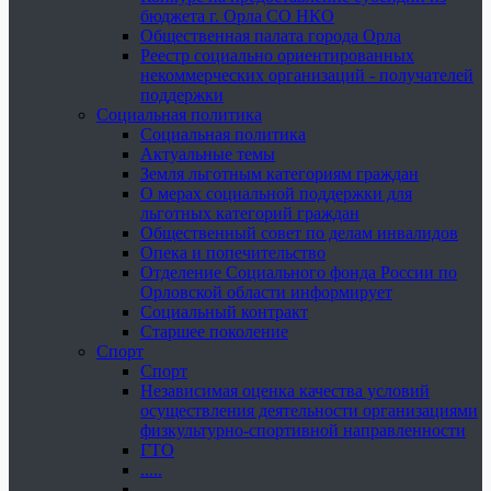
бюджета г. Орла СО НКО
Общественная палата города Орла
Реестр социально ориентированных
некоммерческих организаций - получателей
поддержки
Социальная политика
Социальная политика
Актуальные темы
Земля льготным категориям граждан
О мерах социальной поддержки для
льготных категорий граждан
Общественный совет по делам инвалидов
Опека и попечительство
Отделение Социального фонда России по
Орловской области информирует
Социальный контракт
Старшее поколение
Спорт
Спорт
Независимая оценка качества условий
осуществления деятельности организациями
физкультурно-спортивной направленности
ГТО
.....
......