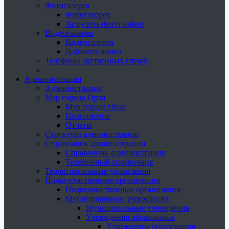
Фотогалерея
Фотогалерея
Загрузить фотографии
Видеогалерея
Видеогалерея
Добавить видео
Телефоны экстренных служб
Администрация
Администрация
Мэр города Орла
Мэр города Орла
Полномочия
Отчеты
Структура администрации
Справочник администрации
Справочник администрации
Телефонный справочник
Территориальные управления
Подведомственные организации
Подведомственные организации
Муниципальные учреждения
Муниципальные учреждения
Учреждения образования
Учреждения образования