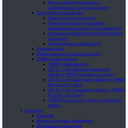
Реестр необорудованных и
запрещенных для купания мест
Прокуратура разъясняет
Прокуратура разъясняет
Орловская природоохранная
межрайонная прокуратура разъясняет
Орловская транспортная прокуратура
разъясняет
Прокуратура информирует
Полезно знать
Профилактика правонарушений
УМВД информирует
УМВД информирует
ОП № 1 (по Железнодорожному
району) УМВД России по г. Орлу
ОП № 2 (по Заводскому району) УМВД
России по г. Орлу
ОП № 3 (по Северному району) УМВД
России по г. Орлу
УМВД России по г. Орлу (Советский
район)
Культура
Культура
Жизнь городских библиотек
Фестивали и конкурсы