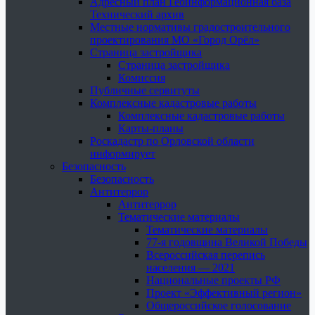
Адресный план Геоинформационная база
Технический архив
Местные нормативы градостроительного
проектирования МО «Город Орёл»
Страница застройщика
Страница застройщика
Комиссия
Публичные сервитуты
Комплексные кадастровые работы
Комплексные кадастровые работы
Карты-планы
Роскадастр по Орловской области
информирует
Безопасность
Безопасность
Антитеррор
Антитеррор
Тематические материалы
Тематические материалы
77-я годовщина Великой Победы
Всероссийская перепись
населения — 2021
Национальные проекты РФ
Проект «Эффективный регион»
Общероссийское голосование