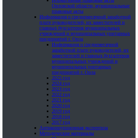
Нормативные правовые акты
Орловской области, муниципальные
правовые акты
Информация о среднемесячной заработной
плате руководителей, их заместителей и
главных бухгалтеров муниципальных
учреждений и муниципальных унитарных
предприятий г. Орла
Информация о среднемесячной
заработной плате руководителей, их
заместителей и главных бухгалтеров
муниципальных учреждений и
муниципальных унитарных
предприятий г. Орла
2025 год
2024 год
2023 год
2022 год
2021 год
2020 год
2019 год
2018 год
2017 год
Антикоррупционная экспертиза
Методические материалы