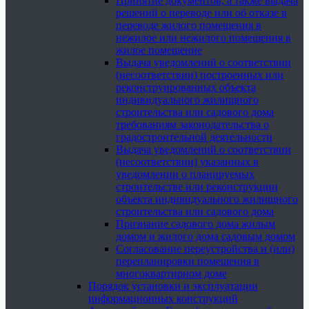
Принятие документов, а также выдача
решений о переводе или об отказе в
переводе жилого помещения в
нежилое или нежилого помещения в
жилое помещение
Выдача уведомлений о соответствии
(несоответствии) построенных или
реконструированных объекта
индивидуального жилищного
строительства или садового дома
требованиям законодательства о
градостроительной деятельности
Выдача уведомлений о соответствии
(несоответствии) указанных в
уведомлении о планируемых
строительстве или реконструкции
объекта индивидуального жилищного
строительства или садового дома
Признание садового дома жилым
домом и жилого дома садовым домом
Согласование переустройства и (или)
перепланировки помещения в
многоквартирном доме
Порядок установки и эксплуатации
информационных конструкций