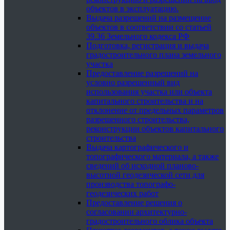
объектов в эксплуатацию.
Выдача разрешений на размещение
объектов в соответствии со статьей
39.36 Земельного кодекса РФ
Подготовка, регистрация и выдача
градостроительного плана земельного
участка
Предоставление разрешений на
условно разрешенный вид
использования участка или объекта
капитального строительства и на
отклонение от предельных параметров
разрешенного строительства,
реконструкции объектов капитального
строительства
Выдача картографического и
топографического материала, а также
сведений об исходной планово-
высотной геодезической сети для
производства топографо-
геодезических работ
Предоставление решения о
согласовании архитектурно-
градостроительного облика объекта