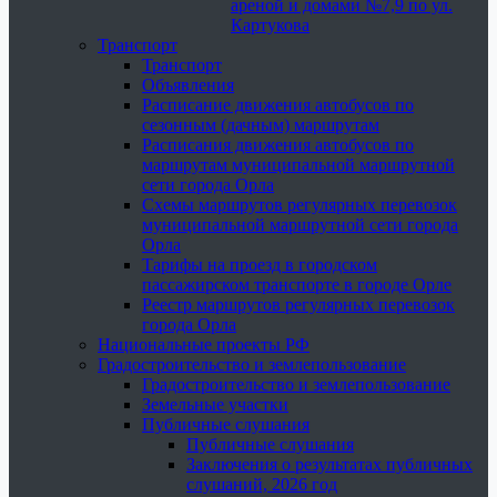
ареной и домами №7,9 по ул.
Картукова
Транспорт
Транспорт
Объявления
Расписание движения автобусов по
сезонным (дачным) маршрутам
Расписания движения автобусов по
маршрутам муниципальной маршрутной
сети города Орла
Схемы маршрутов регулярных перевозок
муниципальной маршрутной сети города
Орла
Тарифы на проезд в городском
пассажирском транспорте в городе Орле
Реестр маршрутов регулярных перевозок
города Орла
Национальные проекты РФ
Градостроительство и землепользование
Градостроительство и землепользование
Земельные участки
Публичные слушания
Публичные слушания
Заключения о результатах публичных
слушаний, 2026 год