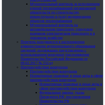
Муниципальный контроль за исполнением
единой теплоснабжающей организацией
обязательств по строительству,
реконструкции и (или) модернизации
объектов теплоснабжения
Муниципальный контроль на
автомобильном транспорте, городском
наземном электрическом транспорте и в
дорожном хозяйстве
Перечень находящихся в распоряжении
администрации муниципального образования
сведений, подлежащих представлению с
использованием координат (распоряжение
Правительства Российской Федерации от
09.02.2017 № 232-р)
Противодействие коррупции
Противодействие коррупции
Нормативные правовые и иные акты в сфере
противодействия коррупции
Нормативные правовые и иные акты в
сфере противодействия коррупции
Федеральные законы, указы
Президента РФ, постановления
Правительства РФ