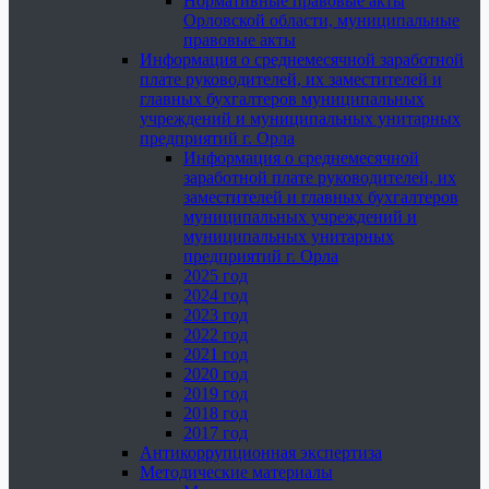
Нормативные правовые акты
Орловской области, муниципальные
правовые акты
Информация о среднемесячной заработной
плате руководителей, их заместителей и
главных бухгалтеров муниципальных
учреждений и муниципальных унитарных
предприятий г. Орла
Информация о среднемесячной
заработной плате руководителей, их
заместителей и главных бухгалтеров
муниципальных учреждений и
муниципальных унитарных
предприятий г. Орла
2025 год
2024 год
2023 год
2022 год
2021 год
2020 год
2019 год
2018 год
2017 год
Антикоррупционная экспертиза
Методические материалы