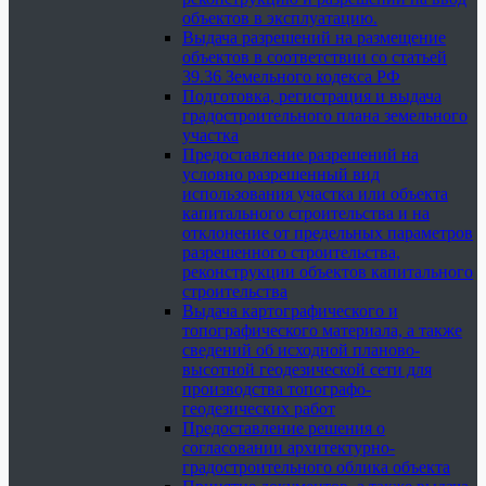
объектов в эксплуатацию.
Выдача разрешений на размещение
объектов в соответствии со статьей
39.36 Земельного кодекса РФ
Подготовка, регистрация и выдача
градостроительного плана земельного
участка
Предоставление разрешений на
условно разрешенный вид
использования участка или объекта
капитального строительства и на
отклонение от предельных параметров
разрешенного строительства,
реконструкции объектов капитального
строительства
Выдача картографического и
топографического материала, а также
сведений об исходной планово-
высотной геодезической сети для
производства топографо-
геодезических работ
Предоставление решения о
согласовании архитектурно-
градостроительного облика объекта