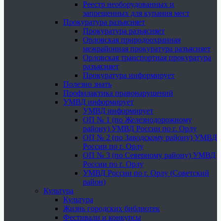
Реестр необорудованных и
запрещенных для купания мест
Прокуратура разъясняет
Прокуратура разъясняет
Орловская природоохранная
межрайонная прокуратура разъясняет
Орловская транспортная прокуратура
разъясняет
Прокуратура информирует
Полезно знать
Профилактика правонарушений
УМВД информирует
УМВД информирует
ОП № 1 (по Железнодорожному
району) УМВД России по г. Орлу
ОП № 2 (по Заводскому району) УМВД
России по г. Орлу
ОП № 3 (по Северному району) УМВД
России по г. Орлу
УМВД России по г. Орлу (Советский
район)
Культура
Культура
Жизнь городских библиотек
Фестивали и конкурсы