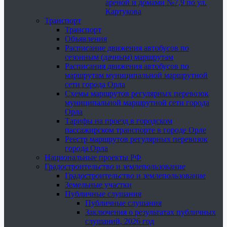
ареной и домами №7,9 по ул.
Картукова
Транспорт
Транспорт
Объявления
Расписание движения автобусов по
сезонным (дачным) маршрутам
Расписания движения автобусов по
маршрутам муниципальной маршрутной
сети города Орла
Схемы маршрутов регулярных перевозок
муниципальной маршрутной сети города
Орла
Тарифы на проезд в городском
пассажирском транспорте в городе Орле
Реестр маршрутов регулярных перевозок
города Орла
Национальные проекты РФ
Градостроительство и землепользование
Градостроительство и землепользование
Земельные участки
Публичные слушания
Публичные слушания
Заключения о результатах публичных
слушаний, 2026 год