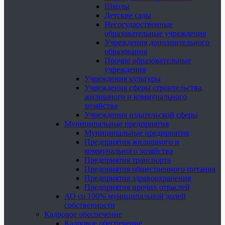
Школы
Детские сады
Негосударственные
образовательные учреждения
Учреждения дополнительного
образования
Прочие образовательные
учреждения
Учреждения культуры
Учреждения сферы строительства,
жилищного и коммунального
хозяйства
Учреждения издательской сферы
Муниципальные предприятия
Муниципальные предприятия
Предприятия жилищного и
коммунального хозяйства
Предприятия транспорта
Предприятия общественного питания
Предприятия здравоохранения
Предприятия прочих отраслей
АО со 100% муниципальной долей
собственности
Кадровое обеспечение
Кадровое обеспечение