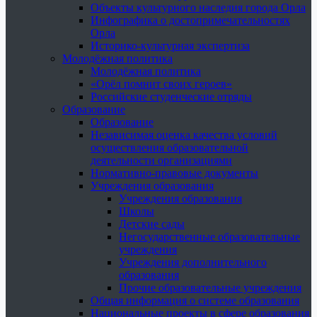
Объекты культурного наследия города Орла
Инфографика о достопримечательностях
Орла
Историко-культурная экспертиза
Молодёжная политика
Молодёжная политика
«Орёл помнит своих героев»
Российские студенческие отряды
Образование
Образование
Независимая оценка качества условий
осуществления образовательной
деятельности организациями
Нормативно-правовые документы
Учреждения образования
Учреждения образования
Школы
Детские сады
Негосударственные образовательные
учреждения
Учреждения дополнительного
образования
Прочие образовательные учреждения
Общая информация о системе образования
Национальные проекты в сфере образования