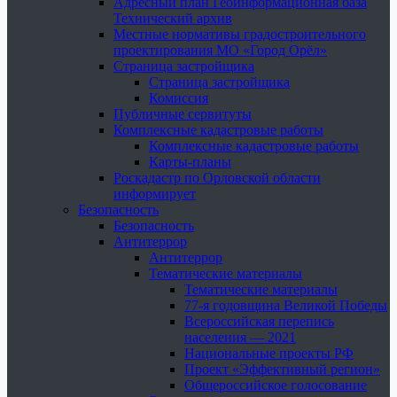
Адресный план Геоинформационная база
Технический архив
Местные нормативы градостроительного
проектирования МО «Город Орёл»
Страница застройщика
Страница застройщика
Комиссия
Публичные сервитуты
Комплексные кадастровые работы
Комплексные кадастровые работы
Карты-планы
Роскадастр по Орловской области
информирует
Безопасность
Безопасность
Антитеррор
Антитеррор
Тематические материалы
Тематические материалы
77-я годовщина Великой Победы
Всероссийская перепись
населения — 2021
Национальные проекты РФ
Проект «Эффективный регион»
Общероссийское голосование