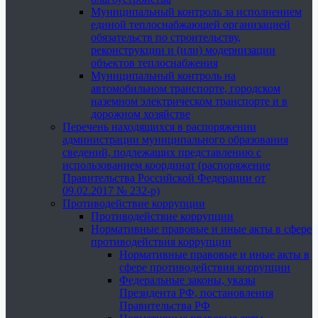
Муниципальный контроль за исполнением
единой теплоснабжающей организацией
обязательств по строительству,
реконструкции и (или) модернизации
объектов теплоснабжения
Муниципальный контроль на
автомобильном транспорте, городском
наземном электрическом транспорте и в
дорожном хозяйстве
Перечень находящихся в распоряжении
администрации муниципального образования
сведений, подлежащих представлению с
использованием координат (распоряжение
Правительства Российской Федерации от
09.02.2017 № 232-р)
Противодействие коррупции
Противодействие коррупции
Нормативные правовые и иные акты в сфере
противодействия коррупции
Нормативные правовые и иные акты в
сфере противодействия коррупции
Федеральные законы, указы
Президента РФ, постановления
Правительства РФ