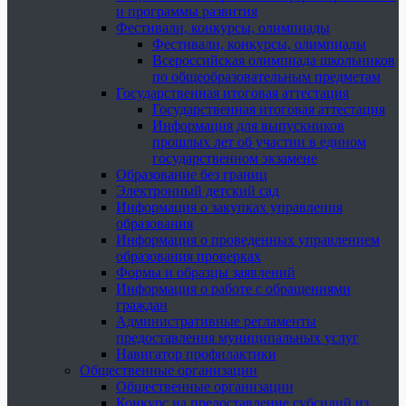
и программы развития
Фестивали, конкурсы, олимпиады
Фестивали, конкурсы, олимпиады
Всероссийская олимпиада школьников
по общеобразовательным предметам
Государственная итоговая аттестация
Государственная итоговая аттестация
Информация для выпускников
прошлых лет об участии в едином
государственном экзамене
Образование без границ
Электронный детский сад
Информация о закупках управления
образования
Информация о проведенных управлением
образования проверках
Формы и образцы заявлений
Информация о работе с обращениями
граждан
Административные регламенты
предоставления муниципальных услуг
Навигатор профилактики
Общественные организации
Общественные организации
Конкурс на предоставление субсидий из