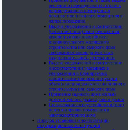
Принятие документов, а также выдача
решений о переводе или об отказе в
переводе жилого помещения в
нежилое или нежилого помещения в
жилое помещение
Выдача уведомлений о соответствии
(несоответствии) построенных или
реконструированных объекта
индивидуального жилищного
строительства или садового дома
требованиям законодательства о
градостроительной деятельности
Выдача уведомлений о соответствии
(несоответствии) указанных в
уведомлении о планируемых
строительстве или реконструкции
объекта индивидуального жилищного
строительства или садового дома
Признание садового дома жилым
домом и жилого дома садовым домом
Согласование переустройства и (или)
перепланировки помещения в
многоквартирном доме
Порядок установки и эксплуатации
информационных конструкций