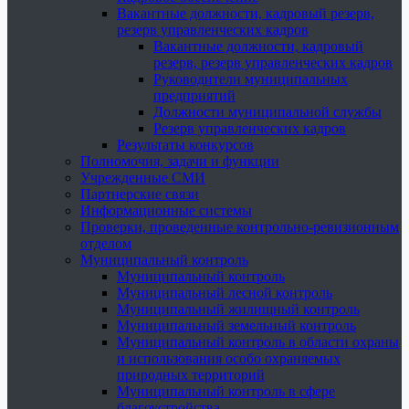
Вакантные должности, кадровый резерв,
резерв управленческих кадров
Вакантные должности, кадровый
резерв, резерв управленческих кадров
Руководители муниципальных
предприятий
Должности муниципальной службы
Резерв управленческих кадров
Результаты конкурсов
Полномочия, задачи и функции
Учрежденные СМИ
Партнерские связи
Информационные системы
Проверки, проведенные контрольно-ревизионным
отделом
Муниципальный контроль
Муниципальный контроль
Муниципальный лесной контроль
Муниципальный жилищный контроль
Муниципальный земельный контроль
Муниципальный контроль в области охраны
и использования особо охраняемых
природных территорий
Муниципальный контроль в сфере
благоустройства