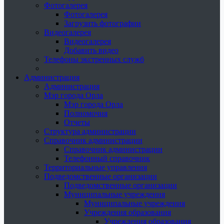
Фотогалерея
Фотогалерея
Загрузить фотографии
Видеогалерея
Видеогалерея
Добавить видео
Телефоны экстренных служб
Администрация
Администрация
Мэр города Орла
Мэр города Орла
Полномочия
Отчеты
Структура администрации
Справочник администрации
Справочник администрации
Телефонный справочник
Территориальные управления
Подведомственные организации
Подведомственные организации
Муниципальные учреждения
Муниципальные учреждения
Учреждения образования
Учреждения образования