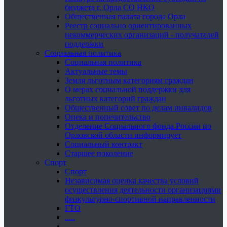
бюджета г. Орла СО НКО
Общественная палата города Орла
Реестр социально ориентированных
некоммерческих организаций - получателей
поддержки
Социальная политика
Социальная политика
Актуальные темы
Земля льготным категориям граждан
О мерах социальной поддержки для
льготных категорий граждан
Общественный совет по делам инвалидов
Опека и попечительство
Отделение Социального фонда России по
Орловской области информирует
Социальный контракт
Старшее поколение
Спорт
Спорт
Независимая оценка качества условий
осуществления деятельности организациями
физкультурно-спортивной направленности
ГТО
.....
......